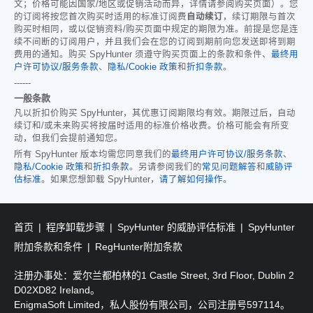
文；价格可能因国家/地区或促销活动而异，详情请参阅购买页面）。您
的订阅将按您首次购买时适用的标准订阅费
自动续订
，续订期限与首次
购买时相同，或以促销资料/购买页面中规定的期限为准。前提是您是连
续不间断的订阅用户，并且我们会在您的订阅到期前向您发送即将到期
费用的通知。购买 SpyHunter 须遵守购买页面上的条款和条件、
最终用
户许可协议/服务条款
、
隐私/Cookie 政策
和
折扣条款
。
------
一般条款
凡以折扣价购买 SpyHunter，其优惠订阅期限均有效。期限过后，自动
续订和/或未来购买将按届时适用的标准价格收费。价格可能会有所变
动，但我们会提前通知您。
所有 SpyHunter 版本均需您同意我们的
最终用户许可协议/服务条款
、
隐私/Cookie 政策
和
折扣条款
。另请参阅我们的
常见问题解答
和
威胁评
估标准
。如果您想卸载 SpyHunter，
请了解如何操作
。
首页
程序卸载步骤
SpyHunter 的威胁评估标准
SpyHunter
附加条款和条件
RegHunter附加条款
注册办事处：爱尔兰都柏林的1 Castle Street, 3rd Floor, Dublin 2
D02XD82 Ireland。
EnigmaSoft Limited，私人股份有限公司，公司注册号597114。