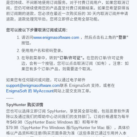
是您持续、不间断地使用订阅服务。对于付费订阅用户，如果您取消订
阅，您仍可继续使用您的产品直至付费订阅期结束。如果您希望获得当
前订阅期的退款，您必须在最近一次购买后的 30 天内取消订阅并申请
退款，退款处理完毕后，您将立即停止使用全部功能。
您可以按以下步骤取消订阅或试用：
请访问
www.enigmasoftware.com
，然后点击右上角的
“登录”
按钮。
使用用户名和密码登录。
在导航菜单中，转到
“订单/许可证”。
在您的订单/许可证旁
边，会有一个按钮，您可以点击取消订阅（如有）。注意：如
果您有多个订单/产品，则需要逐个取消。
如果您有任何疑问或问题，可以通过电子邮件
support@enigmasoftware.com
联系 EnigmaSoft 支持，或者在
EnigmaSoft 的 MyAccount
网站上提交支持工单。
------
SpyHunter 购买详情
您也可以选择立即订阅 SpyHunter，享受其全部功能，包括恶意软件清
除以及通过我们的帮助中心访问我们的支持部门。订阅价格通常为每半
年
$49.98
（SpyHunter Basic Windows 版）和每半年
$79.98
（SpyHunter Pro Windows 版/SpyHunter for Mac 版），具体价
格以产品资料和注册/购买页面条款为准（这些条款已通过引用并入本