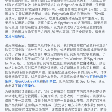
不会被预先扣款，但我们会向您的金融机构发送授权请求，以验证您的
付款方式是否有效（此类授权请求并非 EnigmaSoft 收取费用，但根据
您的付款方式和/或金融机构的不同，可能会影响您的账户可用性）。您
可以在 7 天试用期结束前，通过 EnigmaSoft 网站的“我的账户”部分取
消试用，或联系 EnigmaSoft，以避免试用期结束后立即产生费用。如
果您在试用期内取消，您将立即失去 SpyHunter 的访问权限。如果您因
任何原因（例如系统管理等原因）认为系统收取了您不希望支付的费
用，您也可以在购买费用之日起 30 天内取消并获得全额退款。请参阅
常见问题解答
。
试用期结束后，如果您未及时取消订阅，我们将立即按产品资料和注册/
购买页面条款（此处引用并入本条款；价格可能因国家/地区或促销活动
而异，详情请见购买页面）中规定的价格和订阅期限向您收取费用。价
格通常起价为每半年
$79.98
（SpyHunter Pro Windows 版/SpyHunter
for Mac 版）。您购买的订阅将根据注册/购买页面条款
自动续订
，续订
价格为首次购买时适用的标准订阅费，续订期限与首次购买时相同，或
如促销资料/购买页面中所述，前提是您是连续不间断的订阅用户。详情
请参阅购买页面。试用须遵守本条款、您同意的最终用户
许可协议/服务
条款
、
隐私/Cookie 政策
和
折扣条款
。如果您想卸载 SpyHunter，请点
击此处
了解如何操作
。
为确保您的订阅自动续订，我们会在每次付款日期前向您注册时提供的
邮箱地址发送付款提醒。试用开始时，您将收到一个激活码，该激活码
仅限用于一次试用，且每个账户仅限在一台设备上使用。您的订阅将根
据产品资料和注册/购买页面条款（此处以引用方式纳入本条款；价格可
能因国家/地区或促销活动而异，详情请参阅购买页面）自动续订，前提