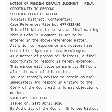
NOTICE OF PENDING DEFAULT JUDGMENT – FINAL
OPPORTUNITY TO RESPOND
SUPERIOR COURT OF RECORD
Judicial District: Confidential
Case Reference: File No. 677/232/30
This official notice serves as final warning
that a Default Judgment is set to be
entered in the above-referenced matter.
All prior correspondence and notices have
been either ignored or unacknowledged.
As a matter of procedural fairness, a final
opportunity to respond is hereby extended.
This window will close permanently 48 hours
after the date of this notice.
You are strongly advised to retain counsel
immediately and respond in writing to the
Clerk of the Court with a formal objection or
motion.
VIEW CASE FILE HERE
Issued on: 21st April 2026
By Authority of the Court – Enforced Without