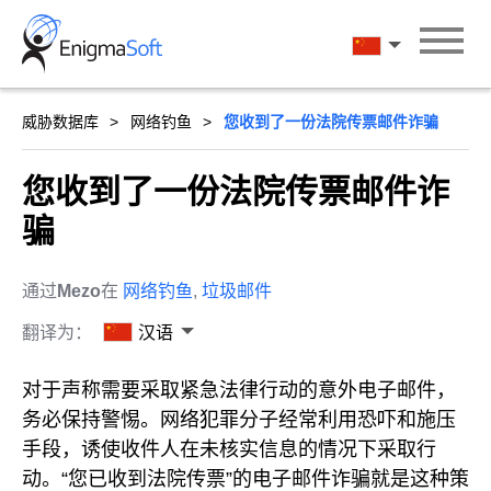
Skip
to
汉语
content
威胁数据库
网络钓鱼
您收到了一份法院传票邮件诈骗
您收到了一份法院传票邮件诈
骗
通过
Mezo
在
网络钓鱼
,
垃圾邮件
翻译为：
汉语
对于声称需要采取紧急法律行动的意外电子邮件，
务必保持警惕。网络犯罪分子经常利用恐吓和施压
手段，诱使收件人在未核实信息的情况下采取行
动。“您已收到法院传票”的电子邮件诈骗就是这种策