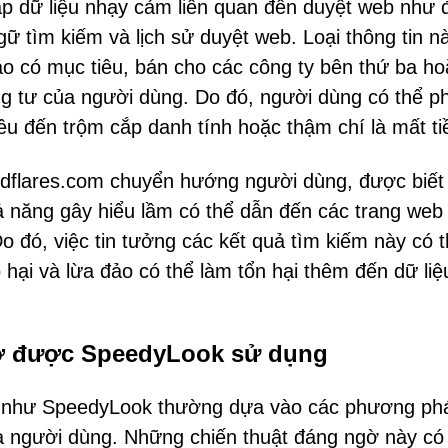
ập dữ liệu nhạy cảm liên quan đến duyệt web như đ
ật ngữ tìm kiếm và lịch sử duyệt web. Loại thông tin n
 có mục tiêu, bán cho các công ty bên thứ ba ho
g tư của người dùng. Do đó, người dùng có thể ph
êu đến trộm cắp danh tính hoặc thậm chí là mất ti
dflares.com chuyển hướng người dùng, được biết 
 năng gây hiểu lầm có thể dẫn đến các trang web 
đó, việc tin tưởng các kết quả tìm kiếm này có 
 hại và lừa đảo có thể làm tổn hại thêm đến dữ liệ
gờ được SpeedyLook sử dụng
p như SpeedyLook thường dựa vào các phương ph
ủa người dùng. Những chiến thuật đáng ngờ này có