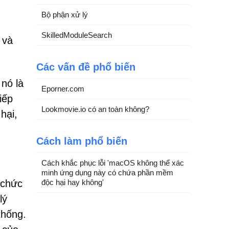
Bộ phận xử lý
SkilledModuleSearch
 và
Các vấn đề phổ biến
nó là
Eporner.com
iếp
Lookmovie.io có an toàn không?
hại,
Cách làm phổ biến
Cách khắc phục lỗi 'macOS không thể xác
minh ứng dụng này có chứa phần mềm
độc hại hay không'
 chức
lý
thống.