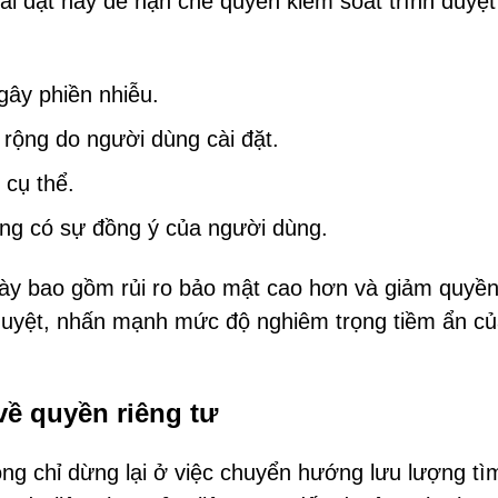
ài đặt này để hạn chế quyền kiểm soát trình duyệt
gây phiền nhiễu.
 rộng do người dùng cài đặt.
 cụ thể.
ông có sự đồng ý của người dùng.
ày bao gồm rủi ro bảo mật cao hơn và giảm quyền
h duyệt, nhấn mạnh mức độ nghiêm trọng tiềm ẩn c
về quyền riêng tư
ng chỉ dừng lại ở việc chuyển hướng lưu lượng tì