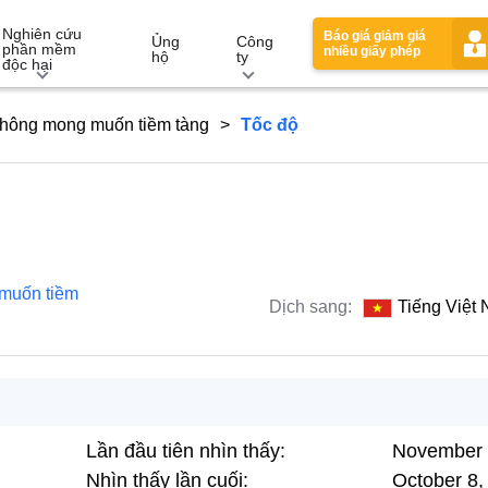
Nghiên cứu
Báo giá giảm giá
Ủng
Công
phần mềm
nhiều giấy phép
hộ
ty
độc hại
không mong muốn tiềm tàng
Tốc độ
 muốn tiềm
Dịch sang:
Tiếng Việt
Lần đầu tiên nhìn thấy:
November 
Nhìn thấy lần cuối:
October 8,