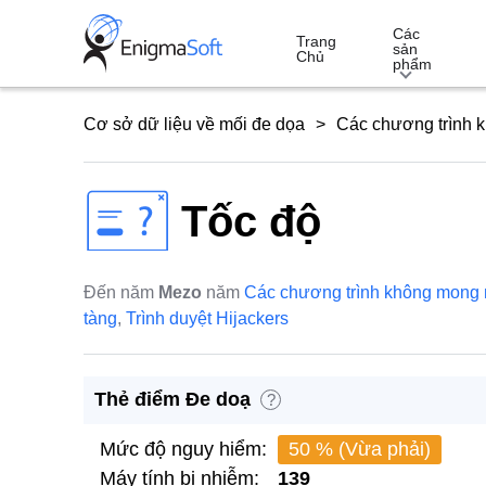
Skip
Các
to
Trang
sản
Chủ
phẩm
content
Cơ sở dữ liệu về mối đe dọa
Các chương trình 
Tốc độ
Đến năm
Mezo
năm
Các chương trình không mong
tàng
,
Trình duyệt Hijackers
Thẻ điểm Đe doạ
?
Mức độ nguy hiểm:
50 % (Vừa phải)
Máy tính bị nhiễm:
139