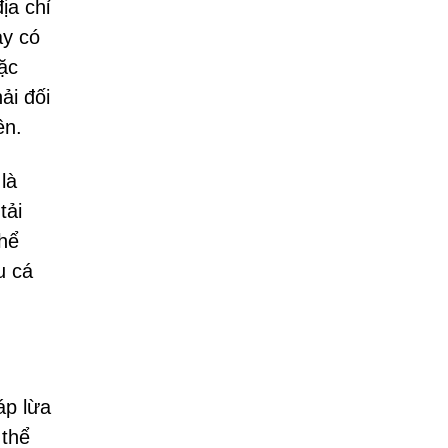
ịa chỉ
ày có
ặc
ải đối
ền.
là
tải
thể
u cá
áp lừa
 thể