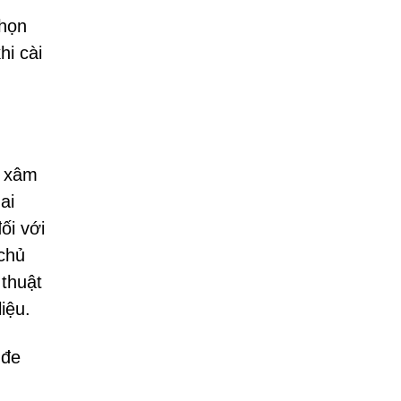
chọn
hi cài
c xâm
ai
ối với
chủ
 thuật
iệu.
 đe