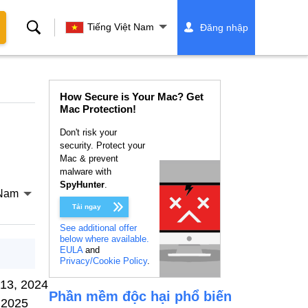
Tìm
Tiếng Việt Nam
Đăng nhập
kiếm
How Secure is Your Mac? Get
Mac Protection!
Don't risk your
security. Protect your
Mac & prevent
malware with
SpyHunter
.
 Nam
Tải ngay
See additional offer
below where available.
EULA
and
Privacy/Cookie Policy
.
13, 2024
Phần mềm độc hại phổ biến
 2025