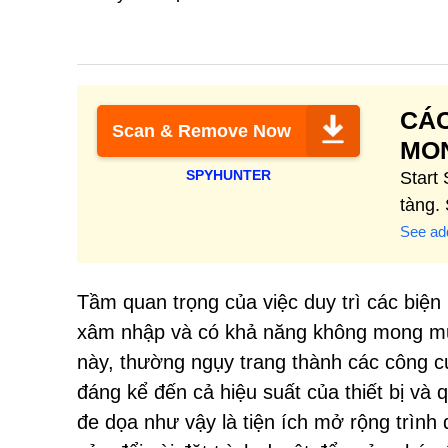
CÁ
Scan & Remove Now
MON
SPYHUNTER
Start
tàng.
See add
Tầm quan trọng của việc duy trì các biệ
xâm nhập và có khả năng không mong m
này, thường ngụy trang thành các công c
đáng kể đến cả hiệu suất của thiết bị và
đe dọa như vậy là tiện ích mở rộng trì