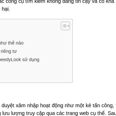
các công cụ tìm kiếm không đáng tin cậy và có khả
 hại.
như thế nào
riêng tư
SpeedyLook sử dụng
h duyệt xâm nhập hoạt động như một kẻ tấn công, 
 lưu lượng truy cập qua các trang web cụ thể. Sau