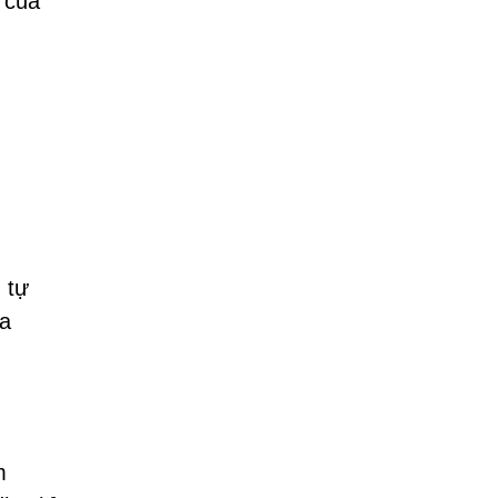
 của
 tự
ủa
m