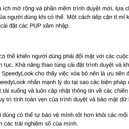
ện ích mở rộng và phần mềm trình duyệt mới, lựa 
a người dùng khi có thể. Một cách tiếp cận tỉ mỉ k
 cài đặt các PUP xâm nhập.
 có thể khiến người dùng phải đối mặt với các cuộ
n tục. Khả năng thao túng cài đặt trình duyệt và kh
a SpeedyLook cho thấy việc xóa bỏ nên là ưu tiên đ
peedyLook nhấn mạnh lý do tại sao các biện pháp 
tải xuống và luôn cập nhật thông tin về các chiến
uy trì tính toàn vẹn của trình duyệt và bảo mật dữ l
 dùng có thể tự bảo vệ mình tốt hơn khỏi các mối
 các trải nghiệm số của mình.