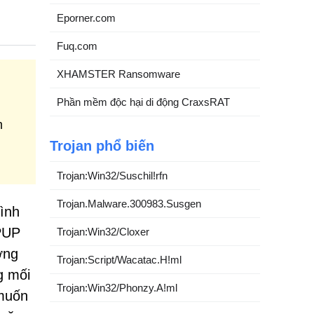
Eporner.com
Fuq.com
XHAMSTER Ransomware
G
Phần mềm độc hại di động CraxsRAT
m
Trojan phổ biến
Trojan:Win32/Suschil!rfn
Trojan.Malware.300983.Susgen
ình
PUP
Trojan:Win32/Cloxer
ởng
Trojan:Script/Wacatac.H!ml
g mối
Trojan:Win32/Phonzy.A!ml
 muốn