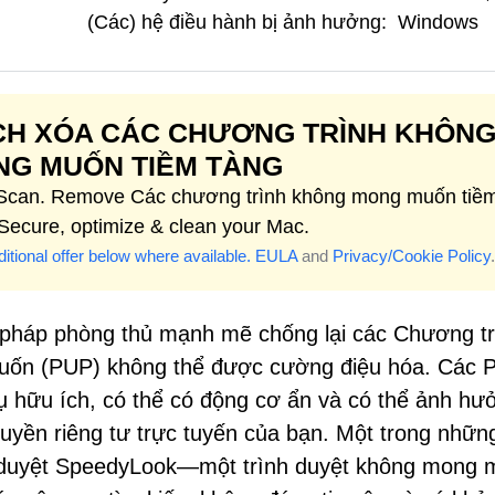
(Các) hệ điều hành bị ảnh hưởng:
Windows
CH XÓA CÁC CHƯƠNG TRÌNH KHÔN
G MUỐN TIỀM TÀNG
 Scan. Remove Các chương trình không mong muốn tiề
 Secure, optimize & clean your Mac.
itional offer below where available.
EULA
and
Privacy/Cookie Policy
.
n pháp phòng thủ mạnh mẽ chống lại các Chương tr
uốn (PUP) không thể được cường điệu hóa. Các 
ụ hữu ích, có thể có động cơ ẩn và có thể ảnh hư
 quyền riêng tư trực tuyến của bạn. Một trong nhữn
nh duyệt SpeedyLook—một trình duyệt không mong