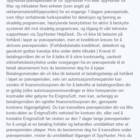
SpyHunter-prøveperioden er for SpyHunter Pro eller SpyHunter for
Mac og inkluderer flere enheter (som angitt på
reklamemateriell/kjøpssiden) for en engangs 7-dagers prøveperiode,
som tilbyr omfattende funksjonalitet for deteksjon og fjerning av
skadelig programvare, høytytende beskyttelser for aktivt å beskytte
systemet ditt mot skadelig programvare, og tilgang til vårt tekniske
supportteam via SpyHunter HelpDesk. Du vil ikke bli belastet på
forhånd i løpet av prøveperioden, men et kredittkort kreves for å
aktivere prøveperioden. (Forhåndsbetalte kredittkort, debetkort og
gavekort godtas kanskje ikke under dette tilbudet.) Kravet til
betalingsmåten din er for å bidra til å sikre kontinuerlig, uavbrutt
sikkerhetsbeskyttelse under overgangen fra en prøveperiode til et
betalt abonnement hvis du bestemmer deg for å kjøpe.
Betalingsmetoden din vil ikke bli belastet et betalingsbeløp på forhånd
i løpet av prøveperioden, selv om autorisasjonsforespørsler kan
sendes til finansinstitusjonen din for å bekrefte at betalingsmåten din
er gyldig (slike autorisasjonsinnsendinger er ikke forespørsler om
kostnader eller gebyrer fra EnigmaSoft, men kan, avhengig av
betalingsmåten din og/eller finansinstitusjonen din, gjenspeile
kontoens tilgjengelighet). Du kan kansellere prøveperioden din via Min
konto-delen av EnigmaSofts nettsted for kontoen din, eller ved å
kontakte EnigmaSoft før slutten av den 7 dager lange prøveperioden
for å unngå at en betaling forfaller og behandles umiddelbart etter at
prøveperioden utløper. Hvis du bestemmer deg for å kansellere under
prøveperioden, mister du umiddelbart tilgangen til SpyHunter. Hvis du