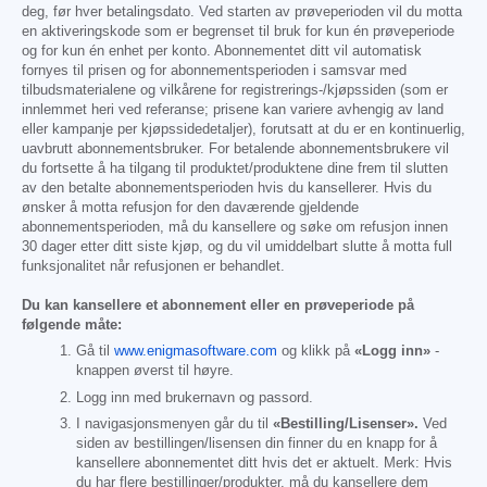
deg, før hver betalingsdato. Ved starten av prøveperioden vil du motta
en aktiveringskode som er begrenset til bruk for kun én prøveperiode
og for kun én enhet per konto. Abonnementet ditt vil automatisk
fornyes til prisen og for abonnementsperioden i samsvar med
tilbudsmaterialene og vilkårene for registrerings-/kjøpssiden (som er
innlemmet heri ved referanse; prisene kan variere avhengig av land
eller kampanje per kjøpssidedetaljer), forutsatt at du er en kontinuerlig,
uavbrutt abonnementsbruker. For betalende abonnementsbrukere vil
du fortsette å ha tilgang til produktet/produktene dine frem til slutten
av den betalte abonnementsperioden hvis du kansellerer. Hvis du
ønsker å motta refusjon for den daværende gjeldende
abonnementsperioden, må du kansellere og søke om refusjon innen
30 dager etter ditt siste kjøp, og du vil umiddelbart slutte å motta full
funksjonalitet når refusjonen er behandlet.
Du kan kansellere et abonnement eller en prøveperiode på
følgende måte:
Gå til
www.enigmasoftware.com
og klikk på
«Logg inn»
-
knappen øverst til høyre.
Logg inn med brukernavn og passord.
I navigasjonsmenyen går du til
«Bestilling/Lisenser».
Ved
siden av bestillingen/lisensen din finner du en knapp for å
kansellere abonnementet ditt hvis det er aktuelt. Merk: Hvis
du har flere bestillinger/produkter, må du kansellere dem