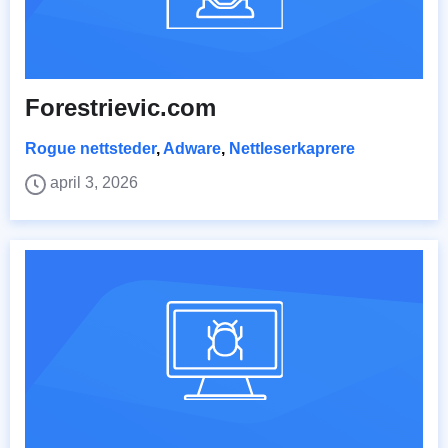
Forestrievic.com
Rogue nettsteder
,
Adware
,
Nettleserkaprere
april 3, 2026