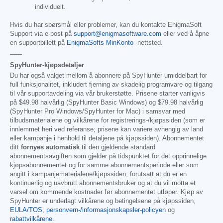
individuelt.
Hvis du har spørsmål eller problemer, kan du kontakte EnigmaSoft
Support via e-post på
support@enigmasoftware.com
eller ved å åpne
en supportbillett på
EnigmaSofts MinKonto
-nettsted.
------
SpyHunter-kjøpsdetaljer
Du har også valget mellom å abonnere på SpyHunter umiddelbart for
full funksjonalitet, inkludert fjerning av skadelig programvare og tilgang
til vår supportavdeling via vår brukerstøtte. Prisene starter vanligvis
på
$49.98
halvårlig (SpyHunter Basic Windows) og
$79.98
halvårlig
(SpyHunter Pro Windows/SpyHunter for Mac) i samsvar med
tilbudsmaterialene og vilkårene for registrerings-/kjøpssiden (som er
innlemmet heri ved referanse; prisene kan variere avhengig av land
eller kampanje i henhold til detaljene på kjøpssiden). Abonnementet
ditt
fornyes automatisk
til den gjeldende standard
abonnementsavgiften som gjelder på tidspunktet for det opprinnelige
kjøpsabonnementet og for samme abonnementsperiode eller som
angitt i kampanjematerialene/kjøpssiden, forutsatt at du er en
kontinuerlig og uavbrutt abonnementsbruker og at du vil motta et
varsel om kommende kostnader før abonnementet utløper. Kjøp av
SpyHunter er underlagt vilkårene og betingelsene på kjøpssiden,
EULA/TOS
,
personvern-/informasjonskapsler-policyen
og
rabattvilkårene
.