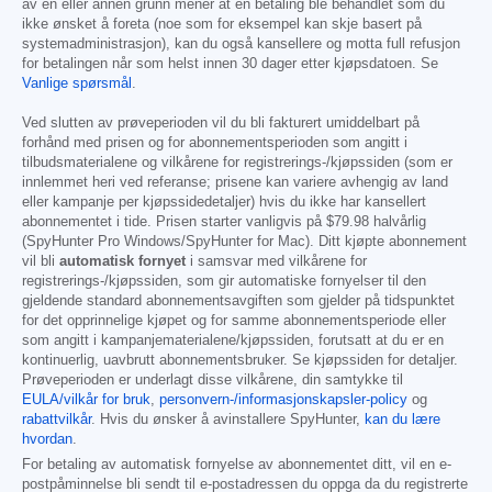
av en eller annen grunn mener at en betaling ble behandlet som du
ikke ønsket å foreta (noe som for eksempel kan skje basert på
systemadministrasjon), kan du også kansellere og motta full refusjon
for betalingen når som helst innen 30 dager etter kjøpsdatoen. Se
Vanlige spørsmål
.
Ved slutten av prøveperioden vil du bli fakturert umiddelbart på
forhånd med prisen og for abonnementsperioden som angitt i
tilbudsmaterialene og vilkårene for registrerings-/kjøpssiden (som er
innlemmet heri ved referanse; prisene kan variere avhengig av land
eller kampanje per kjøpssidedetaljer) hvis du ikke har kansellert
abonnementet i tide. Prisen starter vanligvis på
$79.98
halvårlig
(SpyHunter Pro Windows/SpyHunter for Mac). Ditt kjøpte abonnement
vil bli
automatisk fornyet
i samsvar med vilkårene for
registrerings-/kjøpssiden, som gir automatiske fornyelser til den
gjeldende standard abonnementsavgiften som gjelder på tidspunktet
for det opprinnelige kjøpet og for samme abonnementsperiode eller
som angitt i kampanjematerialene/kjøpssiden, forutsatt at du er en
kontinuerlig, uavbrutt abonnementsbruker. Se kjøpssiden for detaljer.
Prøveperioden er underlagt disse vilkårene, din samtykke til
EULA/vilkår for bruk
,
personvern-/informasjonskapsler-policy
og
rabattvilkår
. Hvis du ønsker å avinstallere SpyHunter,
kan du lære
hvordan
.
For betaling av automatisk fornyelse av abonnementet ditt, vil en e-
postpåminnelse bli sendt til e-postadressen du oppga da du registrerte