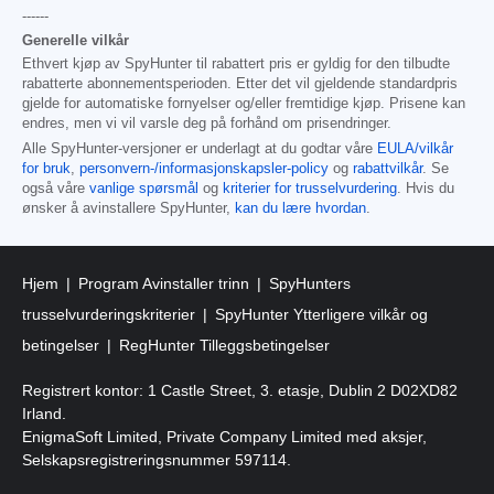
------
Generelle vilkår
Ethvert kjøp av SpyHunter til rabattert pris er gyldig for den tilbudte
rabatterte abonnementsperioden. Etter det vil gjeldende standardpris
gjelde for automatiske fornyelser og/eller fremtidige kjøp. Prisene kan
endres, men vi vil varsle deg på forhånd om prisendringer.
Alle SpyHunter-versjoner er underlagt at du godtar våre
EULA/vilkår
for bruk
,
personvern-/informasjonskapsler-policy
og
rabattvilkår
. Se
også våre
vanlige spørsmål
og
kriterier for trusselvurdering
. Hvis du
ønsker å avinstallere SpyHunter,
kan du lære hvordan
.
Hjem
Program Avinstaller trinn
SpyHunters
trusselvurderingskriterier
SpyHunter Ytterligere vilkår og
betingelser
RegHunter Tilleggsbetingelser
Registrert kontor: 1 Castle Street, 3. etasje, Dublin 2 D02XD82
Irland.
EnigmaSoft Limited, Private Company Limited med aksjer,
Selskapsregistreringsnummer 597114.