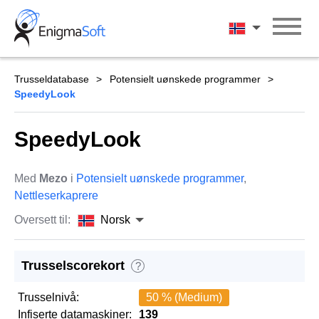
Skip
to
Norsk
content
Trusseldatabase
Potensielt uønskede programmer
SpeedyLook
SpeedyLook
Med
Mezo
i
Potensielt uønskede programmer
,
Nettleserkaprere
Oversett til:
Norsk
Trusselscorekort
?
Trusselnivå:
50 % (Medium)
Infiserte datamaskiner:
139