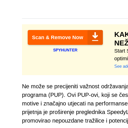
KAK
Scan & Remove Now
NEŽ
SPYHUNTER
Start
optim
See add
Ne može se precijeniti važnost održavanja 
programa (PUP). Ovi PUP-ovi, koji se čest
motive i značajno utjecati na performanse
prijetnja je proširenje preglednika Speed
promovirao nepouzdane tražilice i potencij