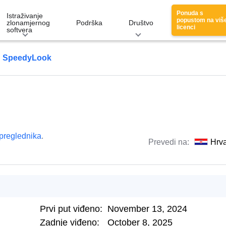
Ponuda s
Istraživanje
popustom na viš
zlonamjernog
Podrška
Društvo
licenci
softvera
SpeedyLook
 preglednika
.
Prevedi na:
Hrva
Prvi put viđeno:
November 13, 2024
Zadnje viđeno:
October 8, 2025