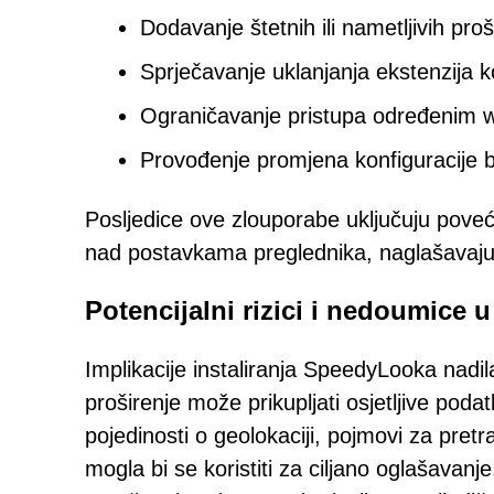
Dodavanje štetnih ili nametljivih proš
Sprječavanje uklanjanja ekstenzija koj
Ograničavanje pristupa određenim 
Provođenje promjena konfiguracije b
Posljedice ove zlouporabe uključuju poveć
nad postavkama preglednika, naglašavajući
Potencijalni rizici i nedoumice u
Implikacije instaliranja SpeedyLooka nad
proširenje može prikupljati osjetljive pod
pojedinosti o geolokaciji, pojmovi za pretr
mogla bi se koristiti za ciljano oglašavanje