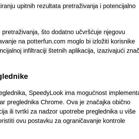
anju upitnih rezultata pretraživanja i potencijalno
 pretraživanja, što dodatno učvršćuje njegovu
ravanje na potterfun.com moglo bi izložiti korisnike
alnoj infiltraciji štetnih aplikacija, izazivajući zna
glednike
reglednika, SpeedyLook ima mogućnost implementa
utar preglednika Chrome. Ova je značajka obično
ija ili tvrtki za nadzor upotrebe preglednika u više
stiti ovu postavku za ograničavanje kontrole