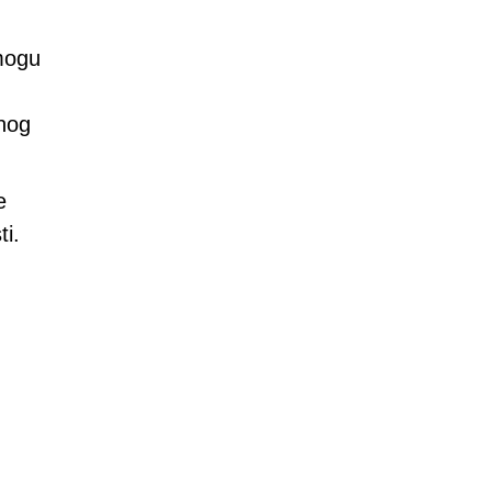
mogu
enog
e
ti.