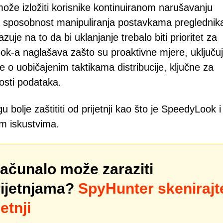
ože izložiti korisnike kontinuiranom narušavanju
va sposobnost manipuliranja postavkama preglednika
zuje na to da bi uklanjanje trebalo biti prioritet za
-a naglašava zašto su proaktivne mjere, uključuj
e o uobičajenim taktikama distribucije, ključne za
nosti podataka.
bolje zaštititi od prijetnji kao što je SpeedyLook i
im iskustvima.
računalo može zaraziti
rijetnjama?
SpyHunter skenirajt
etnji