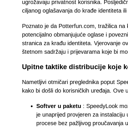
ugrožavaju privatnost korisnika. Posljedičn
ciljanog oglašavanja do krađe identiteta i
Poznato je da Potterfun.com, tražilica na
potencijalno obmanjujuće oglase i povezni
stranica za krađu identiteta. Vjerovanje ov
štetnom sadržaju i prijevarama koje bi mo
Upitne taktike distribucije koje
Nametljivi otmičari preglednika poput S
kako bi došli do korisničkih uređaja. Ove u
Softver u paketu
: SpeedyLook može
je unaprijed provjeren za instalaciju 
procese bez pažljivog proučavanja uv