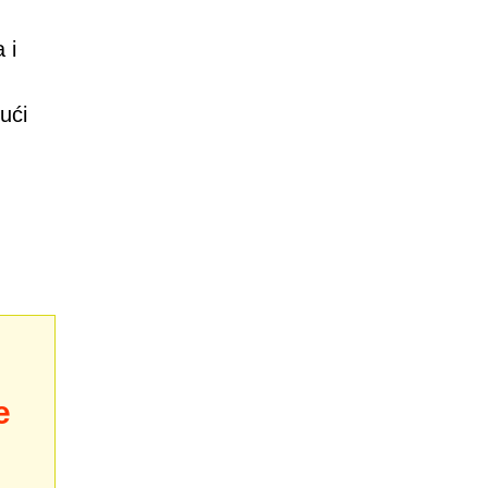
 i
ući
e