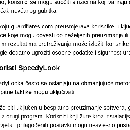
o, korisnici se mogu suočiti s rizicima koji variraju
li čak novčanog gubitka.
 koju guardflares.com preusmjerava korisnike, uklju
ce koje mogu dovesti do neželjenih preuzimanja ili
im rezultatima pretraživanja može izložiti korisnike
gle dodatno ugroziti osobne podatke i sigurnost ur
 koristi SpeedyLook
peedyLooka često se oslanjaju na obmanjujuće meto
pitne taktike mogu uključivati:
 biti uključen u besplatno preuzimanje softvera, 
uz drugi program. Korisnici koji žure kroz instalacij
jeta i prilagođenih postavki mogu nesvjesno prista