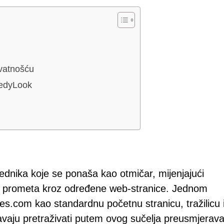
ivatnošću
peedyLook
ednika koje se ponaša kao otmičar, mijenjajući
je prometa kroz određene web-stranice. Jednom
es.com kao standardnu početnu stranicu, tražilicu 
šavaju pretraživati putem ovog sučelja preusmjerava