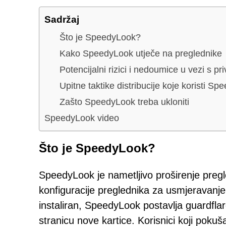
Sadržaj
Što je SpeedyLook?
Kako SpeedyLook utječe na preglednike
Potencijalni rizici i nedoumice u vezi s pr
Upitne taktike distribucije koje koristi S
Zašto SpeedyLook treba ukloniti
SpeedyLook video
Što je SpeedyLook?
SpeedyLook je nametljivo proširenje pregl
konfiguracije preglednika za usmjeravan
instaliran, SpeedyLook postavlja guardflar
stranicu nove kartice. Korisnici koji poku