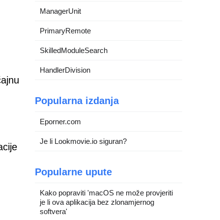
ManagerUnit
PrimaryRemote
SkilledModuleSearch
HandlerDivision
čajnu
Popularna izdanja
Eporner.com
Je li Lookmovie.io siguran?
cije
Popularne upute
Kako popraviti 'macOS ne može provjeriti
je li ova aplikacija bez zlonamjernog
softvera'