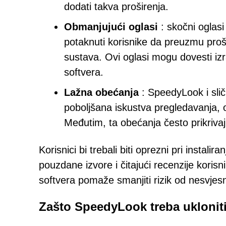
dodati takva proširenja.
Obmanjujući oglasi
: skočni oglas
potaknuti korisnike da preuzmu proši
sustava. Ovi oglasi mogu dovesti iz
softvera.
Lažna obećanja
: SpeedyLook i sličn
poboljšana iskustva pregledavanja, op
Međutim, ta obećanja često prikriva
Korisnici bi trebali biti oprezni pri instalir
pouzdane izvore i čitajući recenzije koris
softvera pomaže smanjiti rizik od nesvjesn
Zašto SpeedyLook treba uklonit