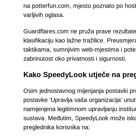
na potterfun.com, mjesto poznato po hostir
varljivih oglasa.
Guardflares.com ne pruža prave rezultate
klasifikaciju kao lažne tražilice. Preusmje
taktikama, sumnjivim web-mjestima i potencij
zabrinutost oko privatnosti i sigurnosti.
Kako SpeedyLook utječe na pre
Osim jednostavnog mijenjanja postavki p
postavke 'Upravlja vaša organizacija' un
namijenjena legitimnom upravljanju instituc
sustava. Međutim, SpeedyLook može iskori
preglednika korisnika na: