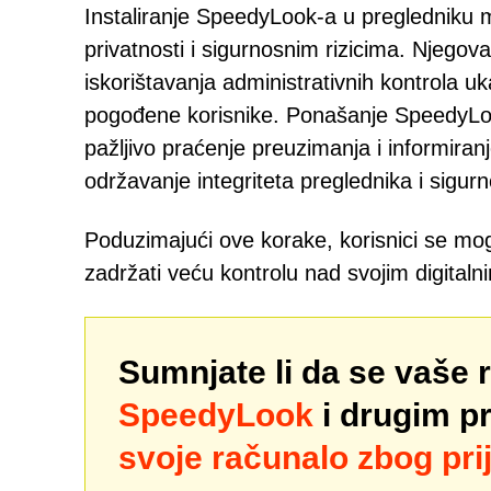
Instaliranje SpeedyLook-a u pregledniku m
privatnosti i sigurnosnim rizicima. Njego
iskorištavanja administrativnih kontrola uka
pogođene korisnike. Ponašanje SpeedyLook
pažljivo praćenje preuzimanja i informiranj
održavanje integriteta preglednika i sigur
Poduzimajući ove korake, korisnici se mogu 
zadržati veću kontrolu nad svojim digitaln
Sumnjate li da se vaše 
SpeedyLook
i drugim p
svoje računalo zbog prij