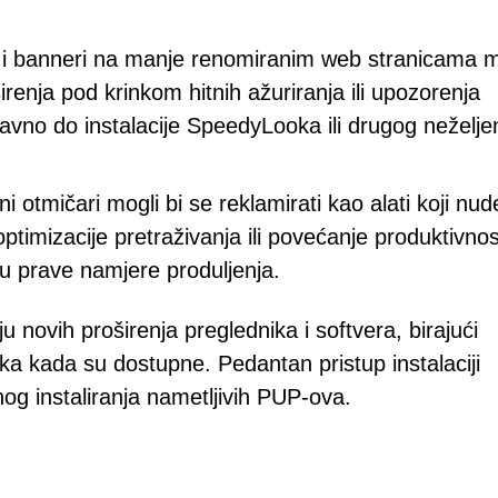
i i banneri na manje renomiranim web stranicama 
renja pod krinkom hitnih ažuriranja ili upozorenja
ravno do instalacije SpeedyLooka ili drugog neželj
i otmičari mogli bi se reklamirati kao alati koji nud
timizacije pretraživanja ili povećanje produktivnos
ju prave namjere produljenja.
anju novih proširenja preglednika i softvera, birajući
nika kada su dostupne. Pedantan pristup instalaciji
og instaliranja nametljivih PUP-ova.
i