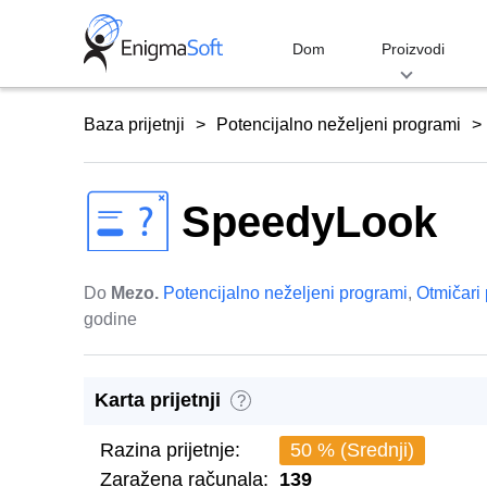
Skip
to
Dom
Proizvodi
content
Baza prijetnji
Potencijalno neželjeni programi
SpeedyLook
Do
Mezo.
Potencijalno neželjeni programi
,
Otmičari
godine
Karta prijetnji
?
Razina prijetnje:
50 % (Srednji)
Zaražena računala:
139