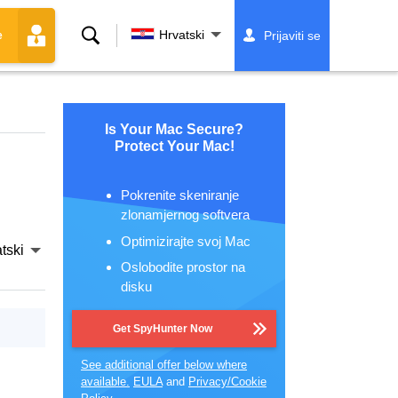
Traži
Hrvatski
Prijaviti se
e
Is Your Mac Secure?
Protect Your Mac!
Pokrenite skeniranje
zlonamjernog softvera
Optimizirajte svoj Mac
tski
Oslobodite prostor na
disku
Get SpyHunter Now
See additional offer below where
available.
EULA
and
Privacy/Cookie