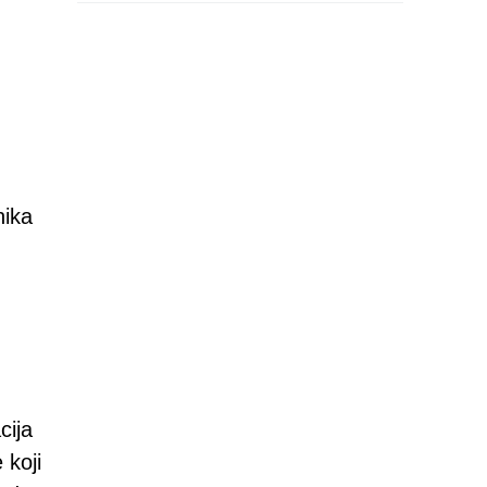
nika
cija
 koji