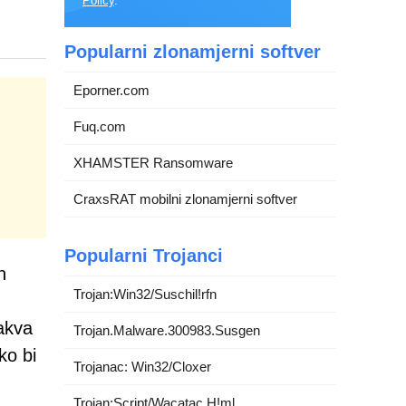
Policy
.
Popularni zlonamjerni softver
Eporner.com
Fuq.com
XHAMSTER Ransomware
CraxsRAT mobilni zlonamjerni softver
Popularni Trojanci
h
Trojan:Win32/Suschil!rfn
akva
Trojan.Malware.300983.Susgen
ko bi
Trojanac: Win32/Cloxer
Trojan:Script/Wacatac.H!ml