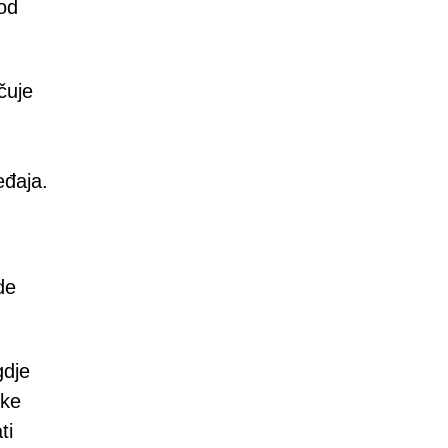
 od
čuje
eđaja.
de
gdje
ske
ti