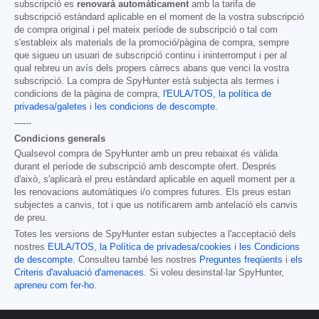
subscripció es
renovarà automàticament
amb la tarifa de
subscripció estàndard aplicable en el moment de la vostra subscripció
de compra original i pel mateix període de subscripció o tal com
s'estableix als materials de la promoció/pàgina de compra, sempre
que sigueu un usuari de subscripció continu i ininterromput i per al
qual rebreu un avís dels propers càrrecs abans que venci la vostra
subscripció. La compra de SpyHunter està subjecta als termes i
condicions de la pàgina de compra,
l'EULA/TOS
,
la política de
privadesa/galetes
i
les condicions de descompte
.
------
Condicions generals
Qualsevol compra de SpyHunter amb un preu rebaixat és vàlida
durant el període de subscripció amb descompte ofert. Després
d'això, s'aplicarà el preu estàndard aplicable en aquell moment per a
les renovacions automàtiques i/o compres futures. Els preus estan
subjectes a canvis, tot i que us notificarem amb antelació els canvis
de preu.
Totes les versions de SpyHunter estan subjectes a l'acceptació dels
nostres
EULA/TOS
,
la Política de privadesa/cookies
i
les Condicions
de descompte
. Consulteu també les nostres
Preguntes freqüents
i
els
Criteris d'avaluació d'amenaces
. Si voleu desinstal·lar SpyHunter,
apreneu com fer-ho
.