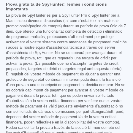
Prova gratuïta de SpyHunter: Termes i condicions
importants
La prova de SpyHunter és per a SpyHunter Pro o SpyHunter per a
Mac i inclou diversos dispositius (tal com s'estableix als materials
promocionals/pàgina de compra) durant un període de prova únic de 7
dies, que ofereix una funcionalitat completa de detecció i eliminació
de programari maliciós, proteccions d'alt rendiment per protegir
activament el vostre sistema contra amenaces de programari maliciós
i accés al nostre equip d'assistència tècnica a través del servei
d'assistència de SpyHunter. No se us cobrarà per avançat durant el
període de prova, tot i que es requereix una targeta de crèdit per
activar la prova. (És possible que no s'acceptin targetes de crèdit
prepagades, targetes de dèbit ni targetes regal amb aquesta oferta).
El requisit del vostre mètode de pagament és ajudar a garantir una
protecció de seguretat contínua i ininterrompuda durant la transició
d'una prova a una subscripció de pagament si decidiu comprar. No se
us cobrarà cap import de pagament per avançat al vostre mètode de
pagament durant la prova, tot i que es poden enviar sol·licituds
d'autorització a la vostra entitat financera per verificar que el vostre
mètode de pagament és vàlid (aquests enviaments d'autorització no
són sol·licituds de càrrecs o comissions per part d'EnigmaSoft, però,
depenent del vostre mètode de pagament i/o de la vostra entitat
financera, poden reflectir-se en la disponibilitat del vostre compte).
Podeu cancel·lar la prova a través de la secció El meu compte del