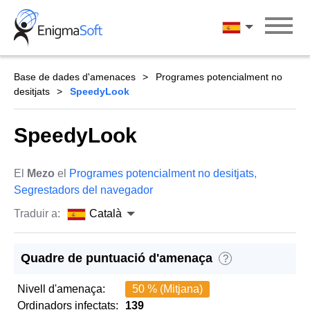
Skip
to
Català
content
Base de dades d'amenaces
Programes potencialment no
desitjats
SpeedyLook
SpeedyLook
El
Mezo
el
Programes potencialment no desitjats
,
Segrestadors del navegador
Traduir a:
Català
Quadre de puntuació d'amenaça
?
Nivell d'amenaça:
50 % (Mitjana)
Ordinadors infectats:
139