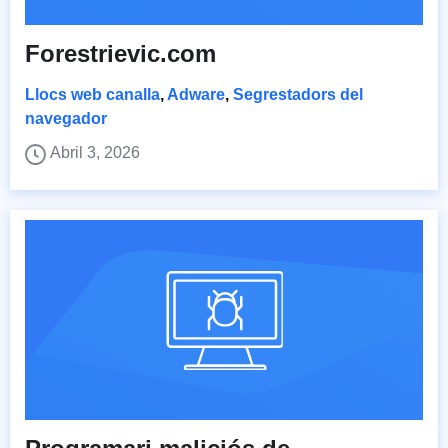
Forestrievic.com
Llocs web canalla
,
Adware
,
Segrestadors del
navegador
Abril 3, 2026