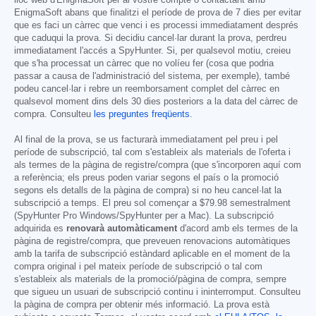
lloc web d'EnigmaSoft per al vostre compte o contactant amb
EnigmaSoft abans que finalitzi el període de prova de 7 dies per evitar
que es faci un càrrec que venci i es processi immediatament després
que caduqui la prova. Si decidiu cancel·lar durant la prova, perdreu
immediatament l'accés a SpyHunter. Si, per qualsevol motiu, creieu
que s'ha processat un càrrec que no volíeu fer (cosa que podria
passar a causa de l'administració del sistema, per exemple), també
podeu cancel·lar i rebre un reemborsament complet del càrrec en
qualsevol moment dins dels 30 dies posteriors a la data del càrrec de
compra. Consulteu
les preguntes freqüents
.
Al final de la prova, se us facturarà immediatament pel preu i pel
període de subscripció, tal com s'estableix als materials de l'oferta i
als termes de la pàgina de registre/compra (que s'incorporen aquí com
a referència; els preus poden variar segons el país o la promoció
segons els detalls de la pàgina de compra) si no heu cancel·lat la
subscripció a temps. El preu sol començar a
$79.98
semestralment
(SpyHunter Pro Windows/SpyHunter per a Mac). La subscripció
adquirida es
renovarà automàticament
d'acord amb els termes de la
pàgina de registre/compra, que preveuen renovacions automàtiques
amb la tarifa de subscripció estàndard aplicable en el moment de la
compra original i pel mateix període de subscripció o tal com
s'estableix als materials de la promoció/pàgina de compra, sempre
que sigueu un usuari de subscripció continu i ininterromput. Consulteu
la pàgina de compra per obtenir més informació. La prova està