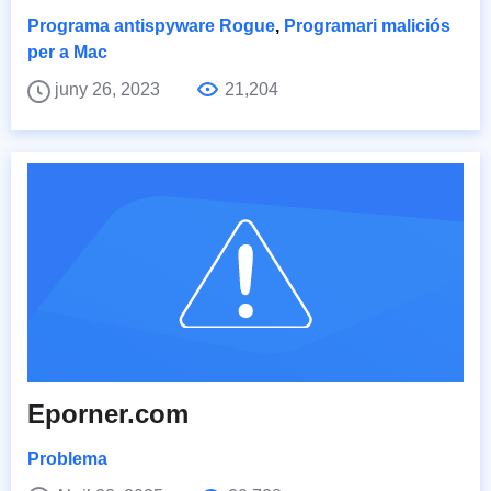
Programa antispyware Rogue
,
Programari maliciós
per a Mac
juny 26, 2023
21,204
Eporner.com
Problema