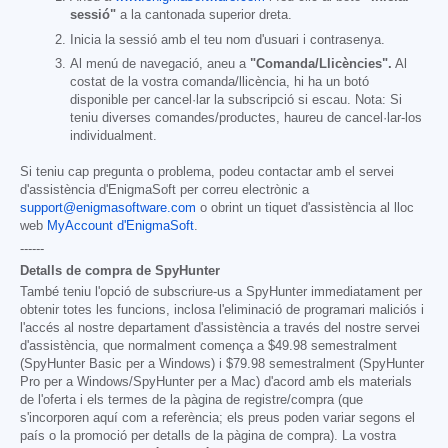
sessió"
a la cantonada superior dreta.
Inicia la sessió amb el teu nom d'usuari i contrasenya.
Al menú de navegació, aneu a
"Comanda/Llicències".
Al
costat de la vostra comanda/llicència, hi ha un botó
disponible per cancel·lar la subscripció si escau. Nota: Si
teniu diverses comandes/productes, haureu de cancel·lar-los
individualment.
Si teniu cap pregunta o problema, podeu contactar amb el servei
d'assistència d'EnigmaSoft per correu electrònic a
support@enigmasoftware.com
o obrint un tiquet d'assistència al lloc
web
MyAccount d'EnigmaSoft
.
------
Detalls de compra de SpyHunter
També teniu l'opció de subscriure-us a SpyHunter immediatament per
obtenir totes les funcions, inclosa l'eliminació de programari maliciós i
l'accés al nostre departament d'assistència a través del nostre servei
d'assistència, que normalment comença a
$49.98
semestralment
(SpyHunter Basic per a Windows) i
$79.98
semestralment (SpyHunter
Pro per a Windows/SpyHunter per a Mac) d'acord amb els materials
de l'oferta i els termes de la pàgina de registre/compra (que
s'incorporen aquí com a referència; els preus poden variar segons el
país o la promoció per detalls de la pàgina de compra). La vostra