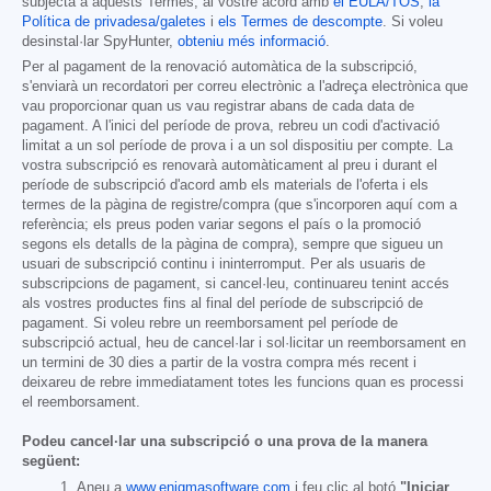
subjecta a aquests Termes, al vostre acord amb
el EULA/TOS
,
la
Política de privadesa/galetes
i
els Termes de descompte
. Si voleu
desinstal·lar SpyHunter,
obteniu més informació
.
Per al pagament de la renovació automàtica de la subscripció,
s'enviarà un recordatori per correu electrònic a l'adreça electrònica que
vau proporcionar quan us vau registrar abans de cada data de
pagament. A l'inici del període de prova, rebreu un codi d'activació
limitat a un sol període de prova i a un sol dispositiu per compte. La
vostra subscripció es renovarà automàticament al preu i durant el
període de subscripció d'acord amb els materials de l'oferta i els
termes de la pàgina de registre/compra (que s'incorporen aquí com a
referència; els preus poden variar segons el país o la promoció
segons els detalls de la pàgina de compra), sempre que sigueu un
usuari de subscripció continu i ininterromput. Per als usuaris de
subscripcions de pagament, si cancel·leu, continuareu tenint accés
als vostres productes fins al final del període de subscripció de
pagament. Si voleu rebre un reemborsament pel període de
subscripció actual, heu de cancel·lar i sol·licitar un reemborsament en
un termini de 30 dies a partir de la vostra compra més recent i
deixareu de rebre immediatament totes les funcions quan es processi
el reemborsament.
Podeu cancel·lar una subscripció o una prova de la manera
següent:
Aneu a
www.enigmasoftware.com
i feu clic al botó
"Iniciar