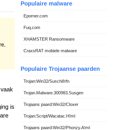
Populaire malware
Eporner.com
Fuq.com
XHAMSTER Ransomware
re,
CraxsRAT mobiele malware
Populaire Trojaanse paarden
Trojan:Win32/Suschil!rfn
 vaak
Trojan.Malware.300983.Susgen
Trojaans paard:Win32/Cloxer
ing is
bare
Trojan:Script/Wacatac.H!ml
Trojaans paard:Win32/Phonzy.A!ml