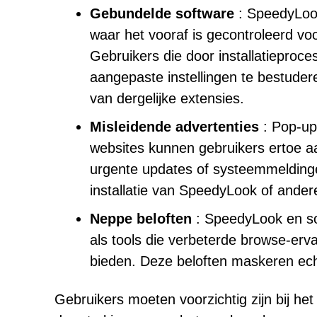
Gebundelde software
: SpeedyLoo
waar het vooraf is gecontroleerd v
Gebruikers die door installatiepro
aangepaste instellingen te bestud
van dergelijke extensies.
Misleidende advertenties
: Pop-up
websites kunnen gebruikers ertoe 
urgente updates of systeemmeldinge
installatie van SpeedyLook of ande
Neppe beloften
: SpeedyLook en so
als tools die verbeterde browse-erva
bieden. Deze beloften maskeren ech
Gebruikers moeten voorzichtig zijn bij he