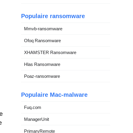
Populaire ransomware
Mmvb-ransomware
Ofoq Ransomware
XHAMSTER Ransomware
Hlas Ransomware
Poaz-ransomware
Populaire Mac-malware
Fuq.com
ie
ManagerUnit
e
PrimaryRemote