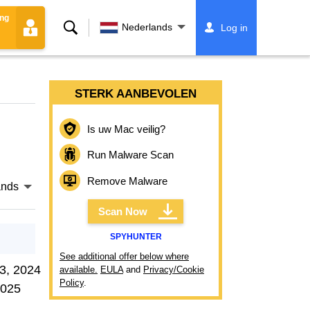
ing
Zoeken
Nederlands
Log in
STERK AANBEVOLEN
Is uw Mac veilig?
Run Malware Scan
Remove Malware
ands
Scan Now
SPYHUNTER
See additional offer below where
3, 2024
available.
EULA
and
Privacy/Cookie
Policy
.
2025