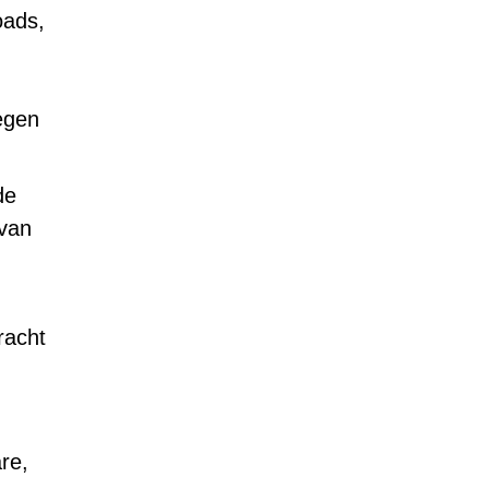
oads,
egen
de
 van
racht
re,