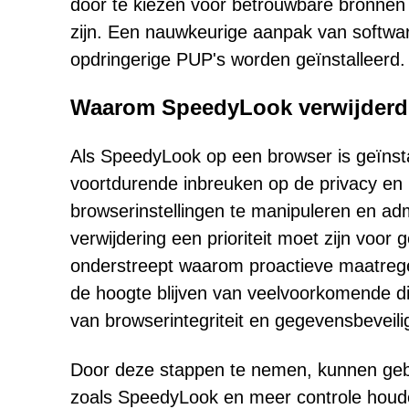
door te kiezen voor betrouwbare bronnen 
zijn. Een nauwkeurige aanpak van software-
opdringerige PUP's worden geïnstalleerd.
Waarom SpeedyLook verwijderd
Als SpeedyLook op een browser is geïnst
voortdurende inbreuken op de privacy en 
browserinstellingen te manipuleren en adm
verwijdering een prioriteit moet zijn voo
onderstreept waarom proactieve maatrege
de hoogte blijven van veelvoorkomende dis
van browserintegriteit en gegevensbeveili
Door deze stappen te nemen, kunnen gebr
zoals SpeedyLook en meer controle houden