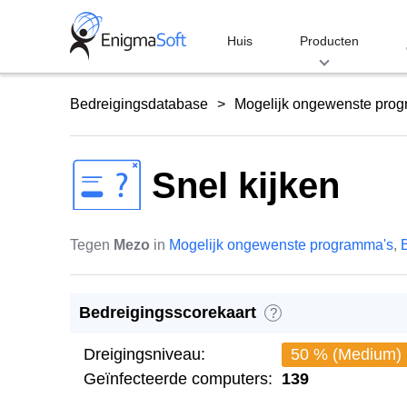
Skip
to
Huis
Producten
content
Bedreigingsdatabase
Mogelijk ongewenste pro
Snel kijken
Tegen
Mezo
in
Mogelijk ongewenste programma's
,
Bedreigingsscorekaart
?
Dreigingsniveau:
50 % (Medium)
Geïnfecteerde computers:
139