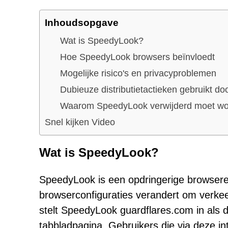
Inhoudsopgave
Wat is SpeedyLook?
Hoe SpeedyLook browsers beïnvloedt
Mogelijke risico's en privacyproblemen
Dubieuze distributietactieken gebruikt d
Waarom SpeedyLook verwijderd moet w
Snel kijken Video
Wat is SpeedyLook?
SpeedyLook is een opdringerige browserex
browserconfiguraties verandert om verkeer 
stelt SpeedyLook guardflares.com in al
tabbladpagina. Gebruikers die via deze i