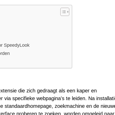
oor SpeedyLook
orden
tensie die zich gedraagt als een kaper en
via specifieke webpagina's te leiden. Na installat
s de standaardhomepage, zoekmachine en de nieuw
nterface proberen te zoeken, worden omgeleid naar