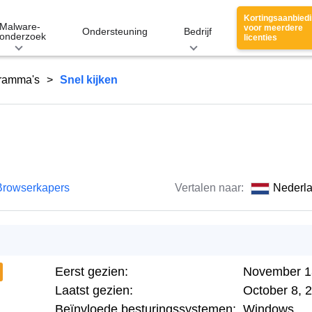
Kortingsaanbied
Malware-
voor meerdere
Ondersteuning
Bedrijf
onderzoek
licenties
gramma's
Snel kijken
Browserkapers
Vertalen naar:
Nederl
Eerst gezien:
November 1
Laatst gezien:
October 8, 
Beïnvloede besturingssystemen:
Windows