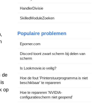
HandlerDivisie
SkilledModuleZoeken
Populaire problemen
n,
n
Eporner.com
Discord toont zwart scherm bij delen van
scherm
Is Lookmovie.io veilig?
m de
Hoe de fout 'Printerstuurprogramma is niet
is
beschikbaar' te repareren
k op
Hoe te repareren 'NVIDIA-
configuratiescherm niet geopend'