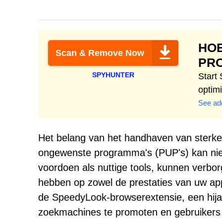
HO
Scan & Remove Now
PR
SPYHUNTER
Start
optim
See add
Het belang van het handhaven van sterke 
ongewenste programma's (PUP's) kan nie
voordoen als nuttige tools, kunnen verbo
hebben op zowel de prestaties van uw appa
de SpeedyLook-browserextensie, een hijac
zoekmachines te promoten en gebruikers mo