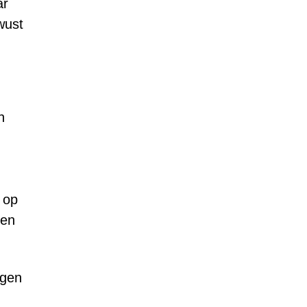
ar
wust
n
 op
ven
ngen