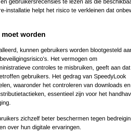
en gebruikersrecensies te lezen als die beschikba
installatie helpt het risico te verkleinen dat onbe
 moet worden
alleerd, kunnen gebruikers worden blootgesteld aa
beveiligingsrisico's. Het vermogen om
inistratieve controles te misbruiken, geeft aan dat
r getroffen gebruikers. Het gedrag van SpeedyLook
len, waaronder het controleren van downloads en
tributietactieken, essentieel zijn voor het handha
ging.
uikers zichzelf beter beschermen tegen bedreigi
 over hun digitale ervaringen.