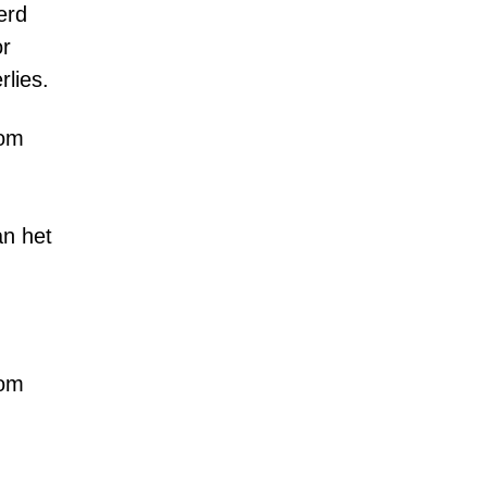
erd
or
rlies.
rom
an het
 om