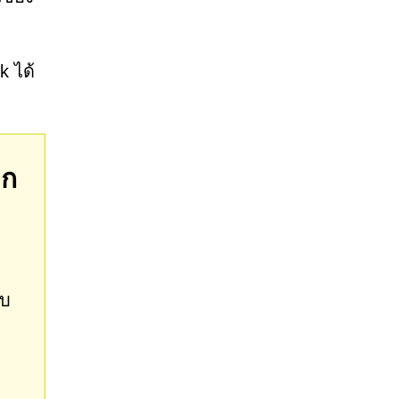
k ได้
ุก
ม
ับ