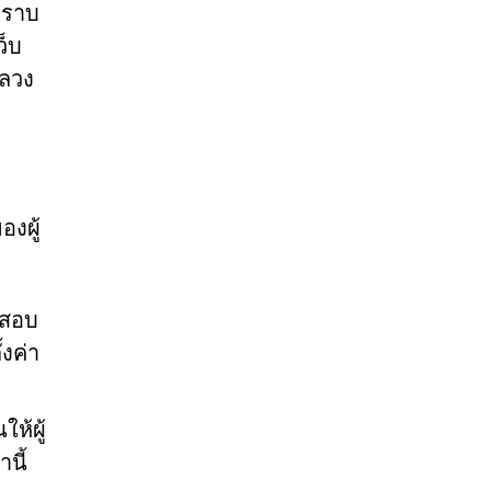
่ทราบ
ว็บ
กลวง
องผู้
จสอบ
้งค่า
ห้ผู้
นี้