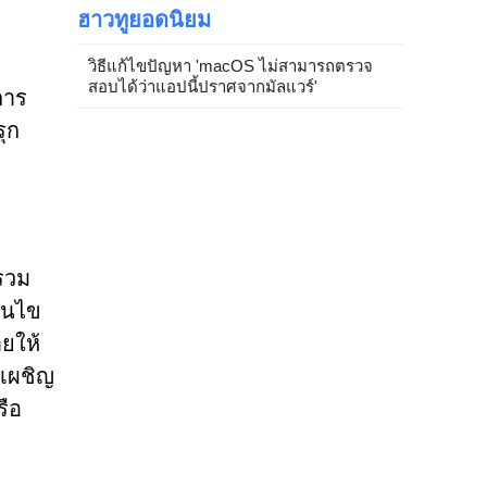
ฮาวทูยอดนิยม
วิธีแก้ไขปัญหา 'macOS ไม่สามารถตรวจ
สอบได้ว่าแอปนี้ปราศจากมัลแวร์'
การ
รุก
รวม
่อนไข
ยให้
จเผชิญ
รือ