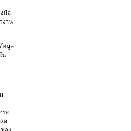
งมือ
ทำงาน
ข้อมูล
งใน
าม
ลกระ
หลด
์ของ