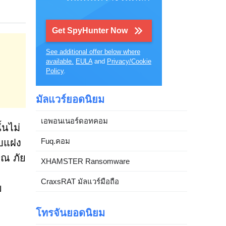
Get SpyHunter Now
See additional offer below where
available.
EULA
and
Privacy/Cookie
Policy
.
มัลแวร์ยอดนิยม
เอพอนเนอร์ดอทคอม
้นไม่
Fuq.คอม
อบแฝง
ุณ ภัย
XHAMSTER Ransomware
CraxsRAT มัลแวร์มือถือ
ย
โทรจันยอดนิยม