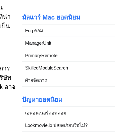
็น
่น่า
มัลแวร์ Mac ยอดนิยม
เป็น
Fuq.คอม
ManagerUnit
PrimaryRemote
ดการ
SkilledModuleSearch
ิษัท
ฝ่ายจัดการ
ok อาจ
ปัญหายอดนิยม
เอพอนเนอร์ดอทคอม
Lookmovie.io ปลอดภัยหรือไม่?