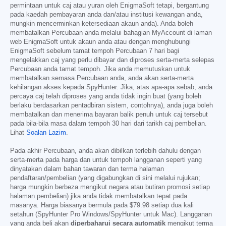
permintaan untuk caj atau yuran oleh EnigmaSoft tetapi, bergantung
pada kaedah pembayaran anda dan/atau institusi kewangan anda,
mungkin mencerminkan ketersediaan akaun anda). Anda boleh
membatalkan Percubaan anda melalui bahagian MyAccount di laman
web EnigmaSoft untuk akaun anda atau dengan menghubungi
EnigmaSoft sebelum tamat tempoh Percubaan 7 hari bagi
mengelakkan caj yang perlu dibayar dan diproses serta-merta selepas
Percubaan anda tamat tempoh. Jika anda memutuskan untuk
membatalkan semasa Percubaan anda, anda akan serta-merta
kehilangan akses kepada SpyHunter. Jika, atas apa-apa sebab, anda
percaya caj telah diproses yang anda tidak ingin buat (yang boleh
berlaku berdasarkan pentadbiran sistem, contohnya), anda juga boleh
membatalkan dan menerima bayaran balik penuh untuk caj tersebut
pada bila-bila masa dalam tempoh 30 hari dari tarikh caj pembelian.
Lihat
Soalan Lazim
.
Pada akhir Percubaan, anda akan dibilkan terlebih dahulu dengan
serta-merta pada harga dan untuk tempoh langganan seperti yang
dinyatakan dalam bahan tawaran dan terma halaman
pendaftaran/pembelian (yang digabungkan di sini melalui rujukan;
harga mungkin berbeza mengikut negara atau butiran promosi setiap
halaman pembelian) jika anda tidak membatalkan tepat pada
masanya. Harga biasanya bermula pada
$79.98
setiap dua kali
setahun (SpyHunter Pro Windows/SpyHunter untuk Mac). Langganan
yang anda beli akan
diperbaharui secara automatik
mengikut terma