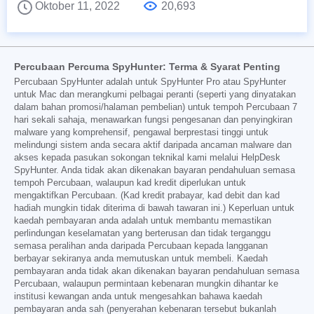
Oktober 11, 2022
20,693
Percubaan Percuma SpyHunter: Terma & Syarat Penting
Percubaan SpyHunter adalah untuk SpyHunter Pro atau SpyHunter
untuk Mac dan merangkumi pelbagai peranti (seperti yang dinyatakan
dalam bahan promosi/halaman pembelian) untuk tempoh Percubaan 7
hari sekali sahaja, menawarkan fungsi pengesanan dan penyingkiran
malware yang komprehensif, pengawal berprestasi tinggi untuk
melindungi sistem anda secara aktif daripada ancaman malware dan
akses kepada pasukan sokongan teknikal kami melalui HelpDesk
SpyHunter. Anda tidak akan dikenakan bayaran pendahuluan semasa
tempoh Percubaan, walaupun kad kredit diperlukan untuk
mengaktifkan Percubaan. (Kad kredit prabayar, kad debit dan kad
hadiah mungkin tidak diterima di bawah tawaran ini.) Keperluan untuk
kaedah pembayaran anda adalah untuk membantu memastikan
perlindungan keselamatan yang berterusan dan tidak terganggu
semasa peralihan anda daripada Percubaan kepada langganan
berbayar sekiranya anda memutuskan untuk membeli. Kaedah
pembayaran anda tidak akan dikenakan bayaran pendahuluan semasa
Percubaan, walaupun permintaan kebenaran mungkin dihantar ke
institusi kewangan anda untuk mengesahkan bahawa kaedah
pembayaran anda sah (penyerahan kebenaran tersebut bukanlah