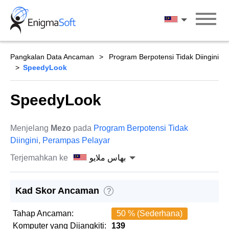
Skip
to
بهاس ملايو
content
Pangkalan Data Ancaman
Program Berpotensi Tidak Diingini
SpeedyLook
SpeedyLook
Menjelang
Mezo
pada
Program Berpotensi Tidak
Diingini
,
Perampas Pelayar
Terjemahkan ke
بهاس ملايو
Kad Skor Ancaman
?
Tahap Ancaman:
50 % (Sederhana)
Komputer yang Dijangkiti:
139