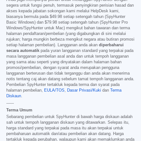
segera untuk fungsi penuh, termasuk penyingkiran perisian hasad dan
akses kepada jabatan sokongan kami melalui HelpDesk kami,
biasanya bermula pada
$49.98
setiap setengah tahun (SpyHunter
Basic Windows) dan
$79.98
setiap setengah tahun (SpyHunter Pro
Windows/SpyHunter untuk Mac) mengikut bahan tawaran dan terma
halaman pendaftaran/pembelian (yang digabungkan di sini melalui
rujukan; harga mungkin berbeza mengikut negara atau butiran promosi
setiap halaman pembelian). Langganan anda akan
diperbaharui
secara automatik
pada yuran langganan standard yang terpakai pada
masa langganan pembelian asal anda dan untuk tempoh langganan
yang sama atau seperti yang dinyatakan dalam halaman bahan
promosi/pembelian, dengan syarat anda merupakan pengguna
langganan berterusan dan tidak terganggu dan anda akan menerima
notis tentang caj akan datang sebelum tamat tempoh langganan anda.
Pembelian SpyHunter tertakluk kepada terma dan syarat pada
halaman pembelian,
EULA/TOS
,
Dasar Privasi/Kuki
dan
Terma
Diskaun
.
------
Terma Umum
Sebarang pembelian untuk SpyHunter di bawah harga diskaun adalah
sah untuk tempoh langganan diskaun yang ditawarkan. Selepas itu,
harga standard yang terpakai pada masa itu akan terpakai untuk
pembaharuan automatik dan/atau pembelian akan datang. Harga
tertakluk kepada perubahan, walaupun kami akan memaklumkan anda