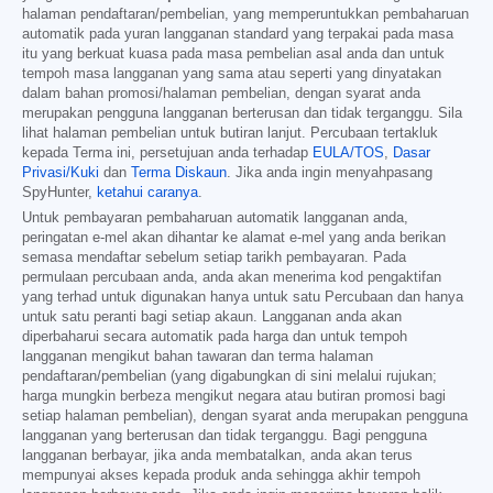
halaman pendaftaran/pembelian, yang memperuntukkan pembaharuan
automatik pada yuran langganan standard yang terpakai pada masa
itu yang berkuat kuasa pada masa pembelian asal anda dan untuk
tempoh masa langganan yang sama atau seperti yang dinyatakan
dalam bahan promosi/halaman pembelian, dengan syarat anda
merupakan pengguna langganan berterusan dan tidak terganggu. Sila
lihat halaman pembelian untuk butiran lanjut. Percubaan tertakluk
kepada Terma ini, persetujuan anda terhadap
EULA/TOS
,
Dasar
Privasi/Kuki
dan
Terma Diskaun
. Jika anda ingin menyahpasang
SpyHunter,
ketahui caranya
.
Untuk pembayaran pembaharuan automatik langganan anda,
peringatan e-mel akan dihantar ke alamat e-mel yang anda berikan
semasa mendaftar sebelum setiap tarikh pembayaran. Pada
permulaan percubaan anda, anda akan menerima kod pengaktifan
yang terhad untuk digunakan hanya untuk satu Percubaan dan hanya
untuk satu peranti bagi setiap akaun. Langganan anda akan
diperbaharui secara automatik pada harga dan untuk tempoh
langganan mengikut bahan tawaran dan terma halaman
pendaftaran/pembelian (yang digabungkan di sini melalui rujukan;
harga mungkin berbeza mengikut negara atau butiran promosi bagi
setiap halaman pembelian), dengan syarat anda merupakan pengguna
langganan yang berterusan dan tidak terganggu. Bagi pengguna
langganan berbayar, jika anda membatalkan, anda akan terus
mempunyai akses kepada produk anda sehingga akhir tempoh