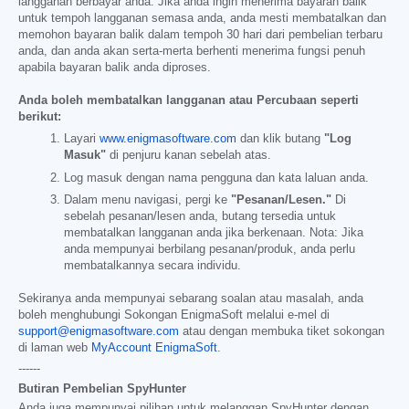
langganan berbayar anda. Jika anda ingin menerima bayaran balik
untuk tempoh langganan semasa anda, anda mesti membatalkan dan
memohon bayaran balik dalam tempoh 30 hari dari pembelian terbaru
anda, dan anda akan serta-merta berhenti menerima fungsi penuh
apabila bayaran balik anda diproses.
Anda boleh membatalkan langganan atau Percubaan seperti
berikut:
Layari
www.enigmasoftware.com
dan klik butang
"Log
Masuk"
di penjuru kanan sebelah atas.
Log masuk dengan nama pengguna dan kata laluan anda.
Dalam menu navigasi, pergi ke
"Pesanan/Lesen."
Di
sebelah pesanan/lesen anda, butang tersedia untuk
membatalkan langganan anda jika berkenaan. Nota: Jika
anda mempunyai berbilang pesanan/produk, anda perlu
membatalkannya secara individu.
Sekiranya anda mempunyai sebarang soalan atau masalah, anda
boleh menghubungi Sokongan EnigmaSoft melalui e-mel di
support@enigmasoftware.com
atau dengan membuka tiket sokongan
di laman web
MyAccount EnigmaSoft
.
------
Butiran Pembelian SpyHunter
Anda juga mempunyai pilihan untuk melanggan SpyHunter dengan