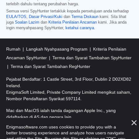
terlebih dahulu tentang perubahan harga.
Semua versi SpyHunter tertakluk kepada persetujuan anda terhadap
EULA/TOS
,
Dasar Privasi/Kuki
dan
Terma Diskaun
kami. Sila lihat
juga
Soalan Lazim
dan
Kriteria Penilaian Ancaman
kami. Jika anda
ingin menyahpasang SpyHunter,
ketahui caranya
.
Rumah
Langkah Nyahpasang Program
Kriteria Penilaian
Ancaman SpyHunter
Terma dan Syarat Tambahan SpyHunter
Terma dan Syarat Tambahan RegHunter
Pejabat Berdaftar: 1 Castle Street, 3rd Floor, Dublin 2 D02XD82
Ireland.
EnigmaSoft Limited, Private Company Limited mengikut saham,
Nombor Pendaftaran Syarikat 597114.
Mac dan MacOS ialah tanda dagangan Apple Inc., yang
didaftarkan di AS dan negara lain.
Enigmasoftware.com uses cookies to provide you with a
Hak Cipta 2016-
2026
. EnigmaSoft Ltd. Hak Cipta Terpelihara.
better browsing experience and analyze how users navigate
and utilize the Site. By using this Site or clicking on "OK", you