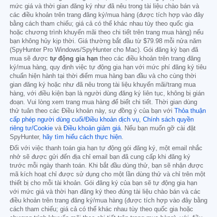
mức giá và thời gian đăng ký như đã nêu trong tài liệu chào bán và
các điều khoản trên trang đăng ký/mua hàng (được tích hợp vào đây
bằng cách tham chiếu; giá cả có thể khác nhau tùy theo quốc gia
hoặc chương trình khuyến mãi theo chi tiết trên trang mua hàng) nếu
bạn không hủy kịp thời. Giá thường bắt đầu từ
$79.98
mỗi nửa năm
(SpyHunter Pro Windows/SpyHunter cho Mac). Gói đăng ký bạn đã
mua sẽ được
tự động gia hạn
theo các điều khoản trên trang đăng
ký/mua hàng, quy định việc tự động gia hạn với mức phí đăng ký tiêu
chuẩn hiện hành tại thời điểm mua hàng ban đầu và cho cùng thời
gian đăng ký hoặc như đã nêu trong tài liệu khuyến mãi/trang mua
hàng, với điều kiện bạn là người dùng đăng ký liên tục, không bị gián
đoạn. Vui lòng xem trang mua hàng để biết chi tiết. Thời gian dùng
thử tuân theo các Điều khoản này, sự đồng ý của bạn với
Thỏa thuận
cấp phép người dùng cuối/Điều khoản dịch vụ
,
Chính sách quyền
riêng tư/Cookie
và
Điều khoản giảm giá
. Nếu bạn muốn gỡ cài đặt
SpyHunter,
hãy tìm hiểu cách thực hiện
.
Đối với việc thanh toán gia hạn tự động gói đăng ký, một email nhắc
nhở sẽ được gửi đến địa chỉ email bạn đã cung cấp khi đăng ký
trước mỗi ngày thanh toán. Khi bắt đầu dùng thử, bạn sẽ nhận được
mã kích hoạt chỉ được sử dụng cho một lần dùng thử và chỉ trên một
thiết bị cho mỗi tài khoản. Gói đăng ký của bạn sẽ tự động gia hạn
với mức giá và thời hạn đăng ký theo đúng tài liệu chào bán và các
điều khoản trên trang đăng ký/mua hàng (được tích hợp vào đây bằng
cách tham chiếu; giá cả có thể khác nhau tùy theo quốc gia hoặc