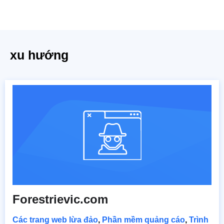
xu hướng
Forestrievic.com
Các trang web lừa đảo
,
Phần mềm quảng cáo
,
Trình