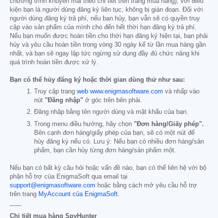
chương trình khuyến mãi theo chi tiết trên trang mua hàng), với điều
kiện bạn là người dùng đăng ký liên tục, không bị gián đoạn. Đối với
người dùng đăng ký trả phí, nếu bạn hủy, bạn vẫn sẽ có quyền truy
cập vào sản phẩm của mình cho đến hết thời hạn đăng ký trả phí.
Nếu bạn muốn được hoàn tiền cho thời hạn đăng ký hiện tại, bạn phải
hủy và yêu cầu hoàn tiền trong vòng 30 ngày kể từ lần mua hàng gần
nhất, và bạn sẽ ngay lập tức ngừng sử dụng đầy đủ chức năng khi
quá trình hoàn tiền được xử lý.
Bạn có thể hủy đăng ký hoặc thời gian dùng thử như sau:
Truy cập trang
web www.enigmasoftware.com
và nhấp vào
nút
"Đăng nhập"
ở góc trên bên phải.
Đăng nhập bằng tên người dùng và mật khẩu của bạn.
Trong menu điều hướng, hãy chọn
"Đơn hàng/Giấy phép".
Bên cạnh đơn hàng/giấy phép của bạn, sẽ có một nút để
hủy đăng ký nếu có. Lưu ý: Nếu bạn có nhiều đơn hàng/sản
phẩm, bạn cần hủy từng đơn hàng/sản phẩm một.
Nếu bạn có bất kỳ câu hỏi hoặc vấn đề nào, bạn có thể liên hệ với bộ
phận hỗ trợ của EnigmaSoft qua email tại
support@enigmasoftware.com
hoặc bằng cách mở yêu cầu hỗ trợ
trên trang
MyAccount của EnigmaSoft
.
------
Chi tiết mua hàng SpyHunter