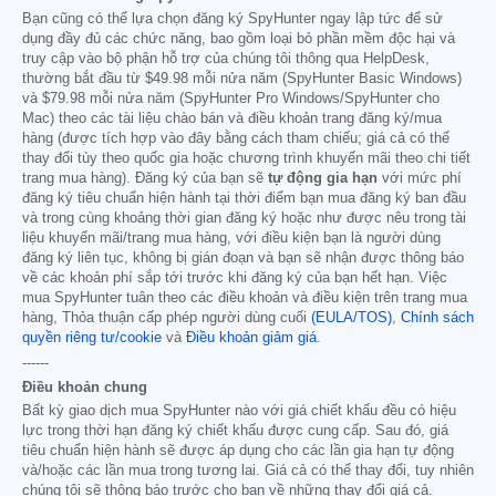
Bạn cũng có thể lựa chọn đăng ký SpyHunter ngay lập tức để sử
dụng đầy đủ các chức năng, bao gồm loại bỏ phần mềm độc hại và
truy cập vào bộ phận hỗ trợ của chúng tôi thông qua HelpDesk,
thường bắt đầu từ
$49.98
mỗi nửa năm (SpyHunter Basic Windows)
và
$79.98
mỗi nửa năm (SpyHunter Pro Windows/SpyHunter cho
Mac) theo các tài liệu chào bán và điều khoản trang đăng ký/mua
hàng (được tích hợp vào đây bằng cách tham chiếu; giá cả có thể
thay đổi tùy theo quốc gia hoặc chương trình khuyến mãi theo chi tiết
trang mua hàng). Đăng ký của bạn sẽ
tự động gia hạn
với mức phí
đăng ký tiêu chuẩn hiện hành tại thời điểm bạn mua đăng ký ban đầu
và trong cùng khoảng thời gian đăng ký hoặc như được nêu trong tài
liệu khuyến mãi/trang mua hàng, với điều kiện bạn là người dùng
đăng ký liên tục, không bị gián đoạn và bạn sẽ nhận được thông báo
về các khoản phí sắp tới trước khi đăng ký của bạn hết hạn. Việc
mua SpyHunter tuân theo các điều khoản và điều kiện trên trang mua
hàng, Thỏa thuận cấp phép người dùng cuối
(EULA/TOS)
,
Chính sách
quyền riêng tư/cookie
và
Điều khoản giảm giá
.
------
Điều khoản chung
Bất kỳ giao dịch mua SpyHunter nào với giá chiết khấu đều có hiệu
lực trong thời hạn đăng ký chiết khấu được cung cấp. Sau đó, giá
tiêu chuẩn hiện hành sẽ được áp dụng cho các lần gia hạn tự động
và/hoặc các lần mua trong tương lai. Giá cả có thể thay đổi, tuy nhiên
chúng tôi sẽ thông báo trước cho bạn về những thay đổi giá cả.