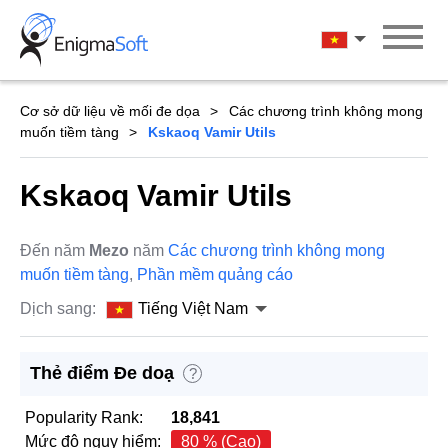
Skip
to
Tiếng Việt Na
content
Cơ sở dữ liệu về mối đe dọa
Các chương trình không mong
muốn tiềm tàng
Kskaoq Vamir Utils
Kskaoq Vamir Utils
Đến năm
Mezo
năm
Các chương trình không mong
muốn tiềm tàng
,
Phần mềm quảng cáo
Dịch sang:
Tiếng Việt Nam
Thẻ điểm Đe doạ
?
Popularity Rank:
18,841
Mức độ nguy hiểm:
80 % (Cao)