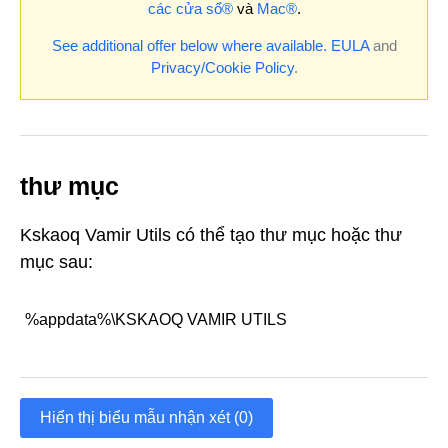
các cửa sổ®
và
Mac®
.
See additional offer below where available.
EULA
and
Privacy/Cookie Policy
.
thư mục
Kskaoq Vamir Utils có thể tạo thư mục hoặc thư
mục sau:
%appdata%\KSKAOQ VAMIR UTILS
Hiển thị biểu mẫu nhận xét (0)