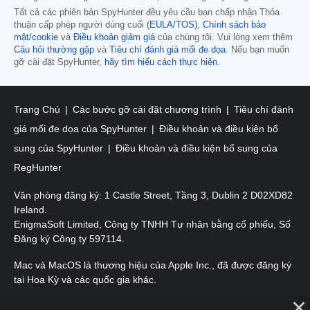
Tất cả các phiên bản SpyHunter đều yêu cầu bạn chấp nhận Thỏa
thuận cấp phép người dùng cuối
(EULA/TOS)
,
Chính sách bảo
mật/cookie
và
Điều khoản giảm giá
của chúng tôi. Vui lòng xem thêm
Câu hỏi thường gặp
và
Tiêu chí đánh giá mối đe dọa
. Nếu bạn muốn
gỡ cài đặt SpyHunter,
hãy tìm hiểu cách thực hiện
.
Trang Chủ
Các bước gỡ cài đặt chương trình
Tiêu chí đánh
giá mối đe dọa của SpyHunter
Điều khoản và điều kiện bổ
sung của SpyHunter
Điều khoản và điều kiện bổ sung của
RegHunter
Văn phòng đăng ký: 1 Castle Street, Tầng 3, Dublin 2 D02XD82
Ireland.
EnigmaSoft Limited, Công ty TNHH Tư nhân bằng cổ phiếu, Số
Đăng ký Công ty 597114.
Mac và MacOS là thương hiệu của Apple Inc., đã được đăng ký
tại Hoa Kỳ và các quốc gia khác.
Bản quyền 2016-
2026
. EnigmaSoft Ltd. Mọi quyền được bảo