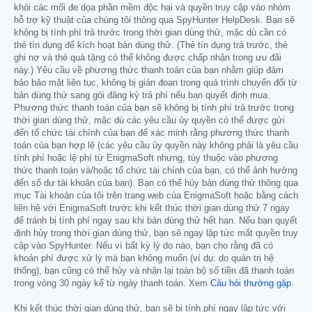
khỏi các mối đe dọa phần mềm độc hại và quyền truy cập vào nhóm
hỗ trợ kỹ thuật của chúng tôi thông qua SpyHunter HelpDesk. Bạn sẽ
không bị tính phí trả trước trong thời gian dùng thử, mặc dù cần có
thẻ tín dụng để kích hoạt bản dùng thử. (Thẻ tín dụng trả trước, thẻ
ghi nợ và thẻ quà tặng có thể không được chấp nhận trong ưu đãi
này.) Yêu cầu về phương thức thanh toán của bạn nhằm giúp đảm
bảo bảo mật liên tục, không bị gián đoạn trong quá trình chuyển đổi từ
bản dùng thử sang gói đăng ký trả phí nếu bạn quyết định mua.
Phương thức thanh toán của bạn sẽ không bị tính phí trả trước trong
thời gian dùng thử, mặc dù các yêu cầu ủy quyền có thể được gửi
đến tổ chức tài chính của bạn để xác minh rằng phương thức thanh
toán của bạn hợp lệ (các yêu cầu ủy quyền này không phải là yêu cầu
tính phí hoặc lệ phí từ EnigmaSoft nhưng, tùy thuộc vào phương
thức thanh toán và/hoặc tổ chức tài chính của bạn, có thể ảnh hưởng
đến số dư tài khoản của bạn). Bạn có thể hủy bản dùng thử thông qua
mục Tài khoản của tôi trên trang web của EnigmaSoft hoặc bằng cách
liên hệ với EnigmaSoft trước khi kết thúc thời gian dùng thử 7 ngày
để tránh bị tính phí ngay sau khi bản dùng thử hết hạn. Nếu bạn quyết
định hủy trong thời gian dùng thử, bạn sẽ ngay lập tức mất quyền truy
cập vào SpyHunter. Nếu vì bất kỳ lý do nào, bạn cho rằng đã có
khoản phí được xử lý mà bạn không muốn (ví dụ: do quản trị hệ
thống), bạn cũng có thể hủy và nhận lại toàn bộ số tiền đã thanh toán
trong vòng 30 ngày kể từ ngày thanh toán. Xem
Câu hỏi thường gặp
.
Khi kết thúc thời gian dùng thử, bạn sẽ bị tính phí ngay lập tức với