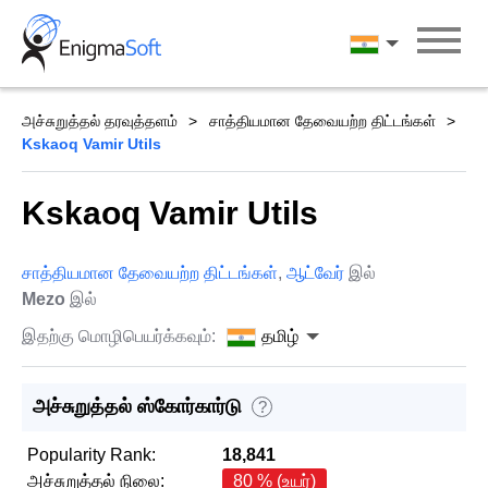
Skip
to
தமிழ்
content
அச்சுறுத்தல் தரவுத்தளம்
சாத்தியமான தேவையற்ற திட்டங்கள்
Kskaoq Vamir Utils
Kskaoq Vamir Utils
சாத்தியமான தேவையற்ற திட்டங்கள்
,
ஆட்வேர்
இல்
Mezo
இல்
இதற்கு மொழிபெயர்க்கவும்:
தமிழ்
அச்சுறுத்தல் ஸ்கோர்கார்டு
?
Popularity Rank:
18,841
அச்சுறுத்தல் நிலை:
80 % (உயர்)