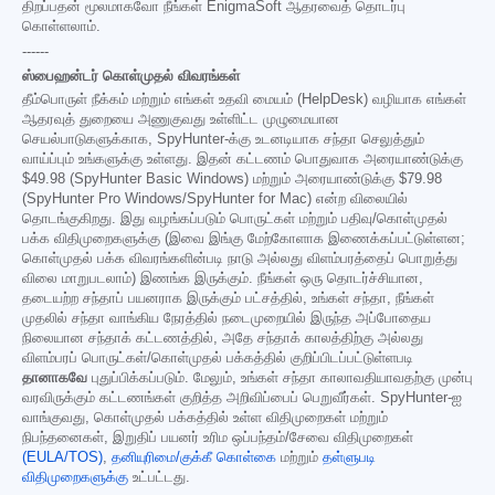
திறப்பதன் மூலமாகவோ நீங்கள் EnigmaSoft ஆதரவைத் தொடர்பு
கொள்ளலாம்.
------
ஸ்பைஹன்டர் கொள்முதல் விவரங்கள்
தீம்பொருள் நீக்கம் மற்றும் எங்கள் உதவி மையம் (HelpDesk) வழியாக எங்கள்
ஆதரவுத் துறையை அணுகுவது உள்ளிட்ட முழுமையான
செயல்பாடுகளுக்காக, SpyHunter-க்கு உடனடியாக சந்தா செலுத்தும்
வாய்ப்பும் உங்களுக்கு உள்ளது. இதன் கட்டணம் பொதுவாக அரையாண்டுக்கு
$49.98
(SpyHunter Basic Windows) மற்றும் அரையாண்டுக்கு
$79.98
(SpyHunter Pro Windows/SpyHunter for Mac) என்ற விலையில்
தொடங்குகிறது. இது வழங்கப்படும் பொருட்கள் மற்றும் பதிவு/கொள்முதல்
பக்க விதிமுறைகளுக்கு (இவை இங்கு மேற்கோளாக இணைக்கப்பட்டுள்ளன;
கொள்முதல் பக்க விவரங்களின்படி நாடு அல்லது விளம்பரத்தைப் பொறுத்து
விலை மாறுபடலாம்) இணங்க இருக்கும். நீங்கள் ஒரு தொடர்ச்சியான,
தடையற்ற சந்தாப் பயனராக இருக்கும் பட்சத்தில், உங்கள் சந்தா, நீங்கள்
முதலில் சந்தா வாங்கிய நேரத்தில் நடைமுறையில் இருந்த அப்போதைய
நிலையான சந்தாக் கட்டணத்தில், அதே சந்தாக் காலத்திற்கு அல்லது
விளம்பரப் பொருட்கள்/கொள்முதல் பக்கத்தில் குறிப்பிடப்பட்டுள்ளபடி
தானாகவே
புதுப்பிக்கப்படும். மேலும், உங்கள் சந்தா காலாவதியாவதற்கு முன்பு
வரவிருக்கும் கட்டணங்கள் குறித்த அறிவிப்பைப் பெறுவீர்கள். SpyHunter-ஐ
வாங்குவது, கொள்முதல் பக்கத்தில் உள்ள விதிமுறைகள் மற்றும்
நிபந்தனைகள், இறுதிப் பயனர் உரிம ஒப்பந்தம்/சேவை விதிமுறைகள்
(EULA/TOS)
,
தனியுரிமை/குக்கீ கொள்கை
மற்றும்
தள்ளுபடி
விதிமுறைகளுக்கு
உட்பட்டது.