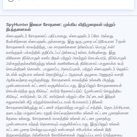
SpyHunter இலவச சோதனை: முக்கிய விதிமுறைகள் மற்றும்
நிபந்தனைகள்
ஸ்பைஹன்டர் சோதனைப் பதிப்பானது, ஸ்பைஹன்டர் ப்ரோ அல்லது
மேக்கிற்கான ஸ்பைஹன்டருக்கானது. இது ஒரு முறை மட்டுமேயான 7-நாள்
சோதனைக் காலத்திற்கு, பல சாதனங்களை (விளம்பரப் பொருட்கள்/
வாங்குதல் பக்கத்தில் குறிப்பிடப்பட்டுள்ளபடி) உள்ளடக்கியுள்ளது. இது
விரிவான தீம்பொருள் கண்டறிதல் மற்றும் அகற்றும் செயல்பாடு, தீம்பொருள்
அச்சுறுத்தல்களிலிருந்து உங்கள் கணினியைத் தீவிரமாகப் பாதுகாக்க உயர்
செயல்திறன் கொண்ட பாதுகாப்பு அமைப்புகள், மற்றும் ஸ்பைஹன்டர் ஹெல்ப்
டெஸ்க் வழியாக எங்கள் தொழில்நுட்ப ஆதரவுக் குழுவை அணுகும் வசதி
ஆகியவற்றை வழங்குகிறது. சோதனைக் காலத்தில் உங்களிடமிருந்து
முன்பணமாகக் கட்டணம் வசூலிக்கப்படாது, இருப்பினும் சோதனையைச்
செயல்படுத்த ஒரு கிரெடிட் கார்டு தேவைப்படும். (முன்பணம் செலுத்திய
கிரெடிட் கார்டுகள், டெபிட் கார்டுகள் மற்றும் பரிசு அட்டைகள் இந்தச்
சலுகையின் கீழ் ஏற்றுக்கொள்ளப்படாமல் போகலாம்.) நீங்கள்
சோதனையிலிருந்து கட்டணச் சந்தாவிற்கு மாறும் பட்சத்தில், தொடர்ச்சியான,
தடையற்ற பாதுகாப்பை உறுதி செய்வதற்காகவே உங்கள் கட்டண முறைக்கான
தேவை உள்ளது. சோதனைக் காலத்தில் உங்கள் கட்டண முறைக்கு
முன்பணமாக எந்தத் தொகையும் வசூலிக்கப்படாது, இருப்பினும் உங்கள்
கட்டண முறை செல்லுபடியாகும் என்பதைச் சரிபார்க்க உங்கள் நிதி
நிறுவனத்திற்கு அங்கீகாரக் கோரிக்கைகள் அனுப்பப்படலாம் (அத்தகைய