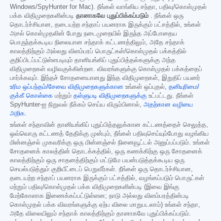
Windows/SpyHunter for Mac). நீங்கள் வாங்கிய சந்தா, பதிவு/கொள்முதல்
பக்க விதிமுறைகளின்படி
தானாகவே புதுப்பிக்கப்படும்
. நீங்கள் ஒரு
தொடர்ச்சியான, தடையற்ற சந்தாப் பயனராக இருக்கும் பட்சத்தில், உங்கள்
அசல் கொள்முதலின் போது நடைமுறையில் இருந்த அப்போதைய
பொருந்தக்கூடிய நிலையான சந்தாக் கட்டணத்திலும், அதே சந்தாக்
காலத்திற்கும் அல்லது விளம்பரப் பொருட்கள்/கொள்முதல் பக்கத்தில்
குறிப்பிடப்பட்டுள்ளபடியும் தானியங்கிப் புதுப்பித்தல்களுக்கு அந்த
விதிமுறைகள் வழிவகுக்கின்றன. விவரங்களுக்கு கொள்முதல் பக்கத்தைப்
பார்க்கவும். இந்தச் சோதனையானது இந்த விதிமுறைகள், இறுதிப் பயனர்
உரிம ஒப்பந்தம்/சேவை விதிமுறைகளுக்கான
உங்கள் ஒப்புதல்,
தனியுரிமை/
குக்கீ கொள்கை
மற்றும்
தள்ளுபடி விதிமுறைகளுக்கு
உட்பட்டது. நீங்கள்
SpyHunter-ஐ நிறுவல் நீக்கம் செய்ய விரும்பினால்,
அதற்கான வழியை
அறிக
.
உங்கள் சந்தாவின் தானியங்கிப் புதுப்பித்தலுக்கான கட்டணத்தைச் செலுத்த,
ஒவ்வொரு கட்டணத் தேதிக்கு முன்பும், நீங்கள் பதிவுசெய்யும்போது வழங்கிய
மின்னஞ்சல் முகவரிக்கு ஒரு மின்னஞ்சல் நினைவூட்டல் அனுப்பப்படும். உங்கள்
சோதனைக் காலத்தின் தொடக்கத்தில், ஒரு கணக்கிற்கு ஒரு சோதனைக்
காலத்திற்கும் ஒரு சாதனத்திற்கும் மட்டுமே பயன்படுத்தக்கூடிய ஒரு
செயல்படுத்தும் குறியீட்டைப் பெறுவீர்கள். நீங்கள் ஒரு தொடர்ச்சியான,
தடையற்ற சந்தாப் பயனராக இருக்கும் பட்சத்தில், வழங்கப்படும் பொருட்கள்
மற்றும் பதிவு/கொள்முதல் பக்க விதிமுறைகளின்படி (இவை இங்கு
மேற்கோளாக இணைக்கப்பட்டுள்ளன; நாடு அல்லது விளம்பரத்தின்படி
கொள்முதல் பக்க விவரங்களுக்கு ஏற்ப விலை மாறுபடலாம்) உங்கள் சந்தா,
அதே விலையிலும் சந்தாக் காலத்திற்கும் தானாகவே புதுப்பிக்கப்படும்.