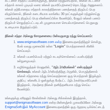
கட்டணச் சந்தாப் பயனர்களுக்கு, நீங்கள் ரத்துசெய்தால், உங்கள் கட்டணச்
சந்தாக் காலம் முடியும் வரை உங்கள் தயாரிப்பு(களை) தொடர்ந்து அணுகலாம்.
உங்கள் தற்போதைய சந்தாக் காலத்திற்கான பணத்தைத் திரும்பப் பெற
விரும்பினால், நீங்கள் கடைசியாக வாங்கிய 30 நாட்களுக்குள் ரத்துசெய்து
பணத்தைத் திரும்பப் பெற விண்ணப்பிக்க வேண்டும், மேலும் உங்கள் பணம்
திரும்பச் செலுத்தப்பட்டவுடன் முழுமையான செயல்பாடுகளைப் பெறுவது
உடனடியாக நிறுத்தப்படும்.
நீங்கள் சந்தா அல்லது சோதனையை பின்வருமாறு ரத்து செய்யலாம்:
www.enigmasoftware.com என்ற
இணையதளத்திற்குச் சென்று,
மேல் வலது மூலையில் உள்ள
"Login"
பொத்தானைக் கிளிக்
செய்யவும்.
உங்கள் பயனர்பெயர் மற்றும் கடவுச்சொல்லைப் பயன்படுத்தி
உள்நுழையவும்.
வழிசெலுத்தல் மெனுவில்,
"ஆர்டர்/உரிமங்கள்" என்பதற்குச்
செல்லவும்.
உங்கள் ஆர்டர்/உரிமத்திற்கு அருகில், பொருந்தினால்
உங்கள் சந்தாவை ரத்து செய்வதற்கான ஒரு பொத்தான் இருக்கும்.
குறிப்பு: உங்களிடம் ஒன்றுக்கு மேற்பட்ட ஆர்டர்கள்/தயாரிப்புகள்
இருந்தால், அவற்றை நீங்கள் தனித்தனியாக ரத்து செய்ய
வேண்டும்.
உங்களுக்கு ஏதேனும் கேள்விகள் அல்லது சிக்கல்கள் இருந்தால்,
support@enigmasoftware.com
என்ற மின்னஞ்சல் முகவரியிலோ அல்லது
EnigmaSoft-இன் MyAccount
இணையதளத்தில் ஒரு ஆதரவு டிக்கெட்டைத்