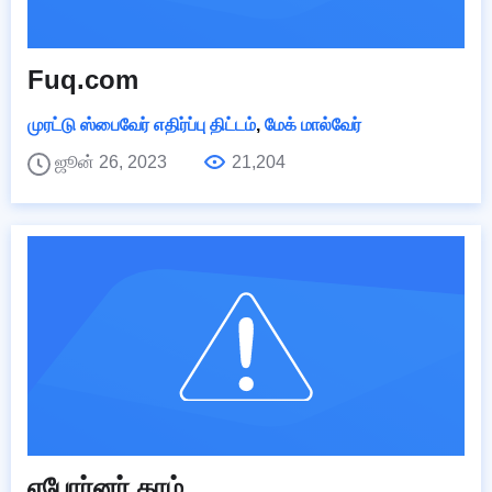
Fuq.com
முரட்டு ஸ்பைவேர் எதிர்ப்பு திட்டம்
,
மேக் மால்வேர்
ஜூன் 26, 2023
21,204
எபோர்னர்.காம்