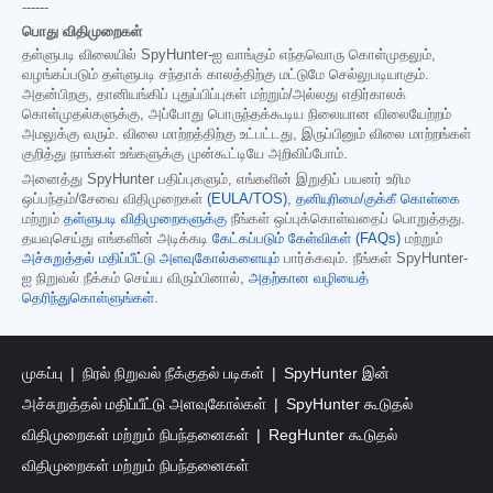
------
பொது விதிமுறைகள்
தள்ளுபடி விலையில் SpyHunter-ஐ வாங்கும் எந்தவொரு கொள்முதலும்,
வழங்கப்படும் தள்ளுபடி சந்தாக் காலத்திற்கு மட்டுமே செல்லுபடியாகும்.
அதன்பிறகு, தானியங்கிப் புதுப்பிப்புகள் மற்றும்/அல்லது எதிர்காலக்
கொள்முதல்களுக்கு, அப்போது பொருந்தக்கூடிய நிலையான விலையேற்றம்
அமலுக்கு வரும். விலை மாற்றத்திற்கு உட்பட்டது, இருப்பினும் விலை மாற்றங்கள்
குறித்து நாங்கள் உங்களுக்கு முன்கூட்டியே அறிவிப்போம்.
அனைத்து SpyHunter பதிப்புகளும், எங்களின் இறுதிப் பயனர் உரிம
ஒப்பந்தம்/சேவை விதிமுறைகள்
(EULA/TOS)
,
தனியுரிமை/குக்கீ கொள்கை
மற்றும்
தள்ளுபடி விதிமுறைகளுக்கு
நீங்கள் ஒப்புக்கொள்வதைப் பொறுத்தது.
தயவுசெய்து எங்களின் அடிக்கடி
கேட்கப்படும் கேள்விகள் (FAQs)
மற்றும்
அச்சுறுத்தல் மதிப்பீட்டு அளவுகோல்களையும்
பார்க்கவும். நீங்கள் SpyHunter-
ஐ நிறுவல் நீக்கம் செய்ய விரும்பினால்,
அதற்கான வழியைத்
தெரிந்துகொள்ளுங்கள்
.
முகப்பு
நிரல் நிறுவல் நீக்குதல் படிகள்
SpyHunter இன்
அச்சுறுத்தல் மதிப்பீட்டு அளவுகோல்கள்
SpyHunter கூடுதல்
விதிமுறைகள் மற்றும் நிபந்தனைகள்
RegHunter கூடுதல்
விதிமுறைகள் மற்றும் நிபந்தனைகள்