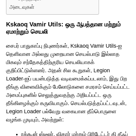
அடைவுகள்
Kskaoq Vamir Utils: ஒரு ஆபத்தான மற்றும்
ஏமாற்றும் செயலி
சைபர் பாதுகாப்பு நிபுணர்கள், Kskaoq Vamir Utils-ஐ
தெளிவான அல்லது முறையான செயல்பாடு இல்லாத
மிகவும் சந்தேகத்திற்குரிய செயலியாகக்
குறிப்பிட்டுள்ளனர். அதன் சில கூறுகள், Legion
Loader-ஐப் பயன்படுத்த வடிவமைக்கப்படலாம், இது பிற
தீங்கு விளைவிக்கும் பேலோடுகளை சமரசம் செய்யப்பட்ட
அமைப்புகளில் செலுத்துவதற்கு அறியப்பட்ட ஒரு
தீங்கிழைக்கும் கருவியாகும். செயல்படுத்தப்பட்டவுடன்,
Legion Loader பல்வேறு வகையான தீம்பொருளை
வழங்க முடியும், அவற்றுள்:
ரக்கூன் ஸ்டீலர், விதார் மற்றும் பிரிடேட்டர் தி தீஃப்