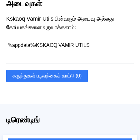
அடைவுகள்
Kskaoq Vamir Utils பின்வரும் அடைவு அல்லது
கோப்பகங்களை உருவாக்கலாம்:
%appdata%\KSKAOQ VAMIR UTILS
கருத்துகள் படிவத்தைக் காட்டு (0)
டிரெண்டிங்