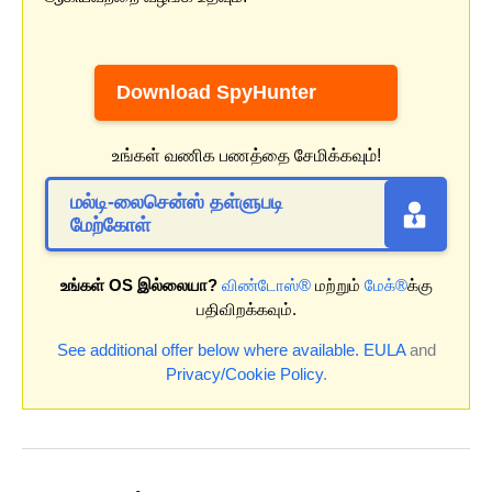
Download SpyHunter
உங்கள் வணிக பணத்தை சேமிக்கவும்!
மல்டி-லைசென்ஸ் தள்ளுபடி
மேற்கோள்
உங்கள் OS இல்லையா?
விண்டோஸ்®
மற்றும்
மேக்®
க்கு
பதிவிறக்கவும்.
See additional offer below where available.
EULA
and
Privacy/Cookie Policy
.