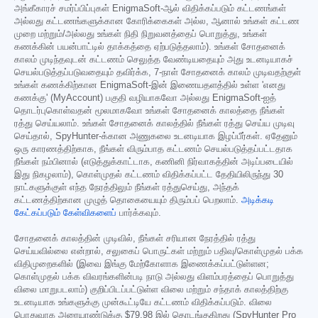
அங்கீகாரச் சமர்ப்பிப்புகள் EnigmaSoft-ஆல் விதிக்கப்படும் கட்டணங்கள்
அல்லது கட்டணங்களுக்கான கோரிக்கைகள் அல்ல, ஆனால் உங்கள் கட்டண
முறை மற்றும்/அல்லது உங்கள் நிதி நிறுவனத்தைப் பொறுத்து, உங்கள்
கணக்கின் பயன்பாட்டில் தாக்கத்தை ஏற்படுத்தலாம்). உங்கள் சோதனைக்
காலம் முடிந்தவுடன் கட்டணம் செலுத்த வேண்டியதையும் அது உடனடியாகச்
செயல்படுத்தப்படுவதையும் தவிர்க்க, 7-நாள் சோதனைக் காலம் முடிவதற்குள்
உங்கள் கணக்கிற்கான EnigmaSoft-இன் இணையதளத்தில் உள்ள 'எனது
கணக்கு' (MyAccount) பகுதி வழியாகவோ அல்லது EnigmaSoft-ஐத்
தொடர்புகொள்வதன் மூலமாகவோ உங்கள் சோதனைக் காலத்தை நீங்கள்
ரத்து செய்யலாம். உங்கள் சோதனைக் காலத்தில் நீங்கள் ரத்து செய்ய முடிவு
செய்தால், SpyHunter-க்கான அணுகலை உடனடியாக இழப்பீர்கள். ஏதேனும்
ஒரு காரணத்திற்காக, நீங்கள் விரும்பாத கட்டணம் செயல்படுத்தப்பட்டதாக
நீங்கள் நம்பினால் (எடுத்துக்காட்டாக, கணினி நிர்வாகத்தின் அடிப்படையில்
இது நிகழலாம்), கொள்முதல் கட்டணம் விதிக்கப்பட்ட தேதியிலிருந்து 30
நாட்களுக்குள் எந்த நேரத்திலும் நீங்கள் ரத்துசெய்து, அந்தக்
கட்டணத்திற்கான முழுத் தொகையையும் திரும்பப் பெறலாம்.
அடிக்கடி
கேட்கப்படும் கேள்விகளைப்
பார்க்கவும்.
சோதனைக் காலத்தின் முடிவில், நீங்கள் சரியான நேரத்தில் ரத்து
செய்யவில்லை என்றால், சலுகைப் பொருட்கள் மற்றும் பதிவு/கொள்முதல் பக்க
விதிமுறைகளில் (இவை இங்கு மேற்கோளாக இணைக்கப்பட்டுள்ளன;
கொள்முதல் பக்க விவரங்களின்படி நாடு அல்லது விளம்பரத்தைப் பொறுத்து
விலை மாறுபடலாம்) குறிப்பிடப்பட்டுள்ள விலை மற்றும் சந்தாக் காலத்திற்கு
உடனடியாக உங்களுக்கு முன்கூட்டியே கட்டணம் விதிக்கப்படும். விலை
பொதுவாக அரையாண்டுக்கு
$79.98
இல் தொடங்குகிறது (SpyHunter Pro