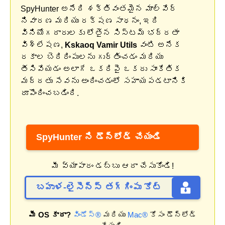
SpyHunter అనేది శక్తివంతమైన మాల్వేర్
నివారణ మరియు రక్షణ సాధనం, ఇది
వినియోగదారులకు లోతైన సిస్టమ్ భద్రతా
విశ్లేషణ,
Kskaoq Vamir Utils
వంటి అనేక
రకాల బెదిరింపులను గుర్తించడం మరియు
తీసివేయడం అలాగే ఒకరిపై ఒకరు సాంకేతిక
మద్దతు సేవను అందించడంలో సహాయపడటానికి
రూపొందించబడింది.
SpyHunter ని డౌన్‌లోడ్ చేయండి
మీ వ్యాపారం డబ్బు ఆదా చేసుకోండి!
బహుళ-లైసెన్స్ తగ్గింపు కోట్
మీ OS కాదా?
విండోస్®
మరియు
Mac®
కోసం డౌన్‌లోడ్