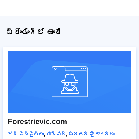
ట్రెండింగ్‌లో ఉంది
Forestrievic.com
రోగ్ వెబ్‌సైట్‌లు
,
యాడ్వేర్
,
బ్రౌజర్ హైజాకర్లు