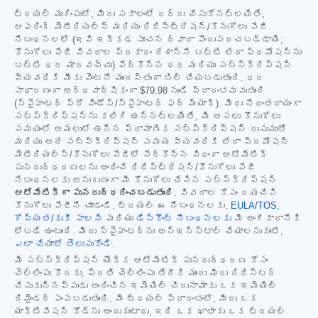
ట్రయల్ ముగింపులో, మీరు సకాలంలో రద్దు చేసుకోనట్లయితే,
ఆఫరింగ్ మెటీరియల్స్ మరియు రిజిస్ట్రేషన్/కొనుగోలు పేజీ
నిబంధనలలో (ఇవి ఇక్కడ సూచన ద్వారా పొందుపరచబడ్డాయి;
కొనుగోలు పేజీ వివరాల ప్రకారం దేశాన్ని బట్టి లేదా ప్రమోషన్‌ను
బట్టి ధర మారవచ్చు) పేర్కొన్న ధర మరియు సబ్‌స్క్రిప్షన్
వ్యవధికి మీకు వెంటనే ముందస్తుగా బిల్ చేయబడుతుంది. ధర
సాధారణంగా అర్ధవార్షికంగా
$79.98
నుండి ప్రారంభమవుతుంది
(స్పైహంటర్ ప్రో విండోస్/స్పైహంటర్ ఫర్ మ్యాక్). మీరు నిరంతరాయంగా
సబ్‌స్క్రిప్షన్‌ను కలిగి ఉన్నట్లయితే, మీ అసలు కొనుగోలు
సమయంలో అమలులో ఉన్న ప్రామాణిక సబ్‌స్క్రిప్షన్ రుసుముతో
మరియు అదే సబ్‌స్క్రిప్షన్ సమయ వ్యవధికి లేదా ప్రమోషన్
మెటీరియల్స్/కొనుగోలు పేజీలో పేర్కొన్న విధంగా ఆటోమేటిక్
పునరుద్ధరణలను అందించే రిజిస్ట్రేషన్/కొనుగోలు పేజీ
నిబంధనలకు అనుగుణంగా మీ కొనుగోలు చేసిన సబ్‌స్క్రిప్షన్
ఆటోమేటిక్‌గా పునరుద్ధరించబడుతుంది
. వివరాల కోసం దయచేసి
కొనుగోలు పేజీని చూడండి. ట్రయల్ ఈ నిబంధనలకు,
EULA/TOS
,
గోప్యత/కుకీ పాలసీ
మరియు
డిస్కౌంట్ నిబంధనలకు
మీ అంగీకారానికి
లోబడి ఉంటుంది. మీరు స్పైహంటర్‌ను అన్‌ఇన్‌స్టాల్ చేయాలనుకుంటే,
ఎలా చేయాలో తెలుసుకోండి
.
మీ సబ్‌స్క్రిప్షన్ యొక్క ఆటోమేటిక్ పునరుద్ధరణ కోసం
చెల్లింపు కొరకు, ప్రతి చెల్లింపు తేదీకి ముందు మీరు రిజిస్టర్
చేసుకున్నప్పుడు అందించిన ఇమెయిల్ చిరునామాకు ఒక ఇమెయిల్
రిమైండర్ పంపబడుతుంది. మీ ట్రయల్ ప్రారంభంలో, మీరు ఒక
యాక్టివేషన్ కోడ్‌ను అందుకుంటారు, ఇది ఒక ఖాతాకు ఒక ట్రయల్