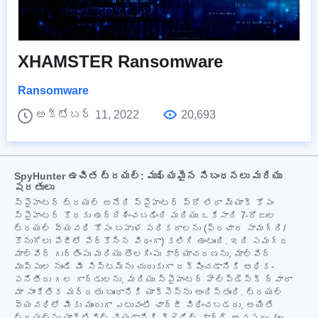
XHAMSTER Ransomware
Ransomware
అక్టోబర్ 11, 2022
20,693
SpyHunter ఉచిత ట్రయల్: ముఖ్యమైన నిబంధనలు మరియు
షరతులు
స్పైహంటర్ ట్రయల్ అనేది స్పైహంటర్ ప్రో లేదా మ్యాక్ కోసం
స్పైహంటర్ కొరకు ఉద్దేశించబడింది మరియు ఒకేసారి 7-రోజుల
ట్రయల్ వ్యవధి కోసం బహుళ పరికరాలను (ప్రచార సామగ్రి/
కొనుగోలు పేజీలో పేర్కొన్న విధంగా) కలిగి ఉంటుంది. ఇది సమగ్ర
మాల్వేర్ గుర్తింపు మరియు తొలగింపు కార్యాచరణను, మాల్వేర్
ముప్పుల నుండి మీ సిస్టమ్‌ను చురుకుగా రక్షించడానికి అధిక-
పనితీరు గల గార్డులను, మరియు స్పైహంటర్ హెల్ప్‌డెస్క్ ద్వారా
మా సాంకేతిక మద్దతు బృందానికి యాక్సెస్‌ను అందిస్తుంది. ట్రయల్
వ్యవధిలో మీకు ముందుగా ఎటువంటి ఛార్జీ విధించబడదు, అయితే
ట్రయల్‌ను యాక్టివేట్ చేయడానికి క్రెడిట్ కార్డ్ అవసరం. (ఈ