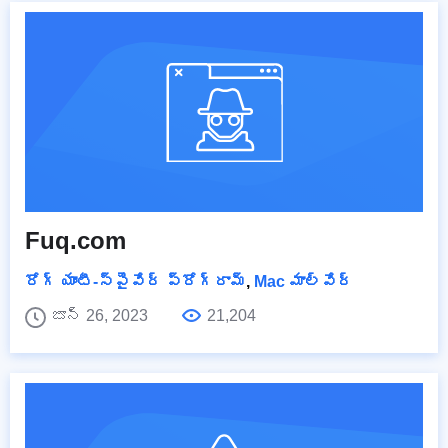
Fuq.com
రోగ్ యాంటీ-స్పైవేర్ ప్రోగ్రామ్
,
Mac మాల్వేర్
జూన్ 26, 2023
21,204