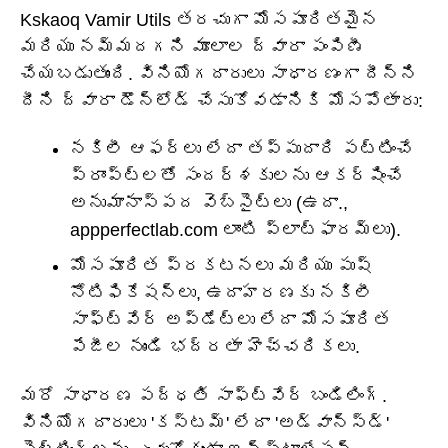
Kskaoq Vamir Utils తరచుగా మోసపూరితమైన
మరియు నమ్మదగని మూలాల ద్వారా పంపిణీ
చేయబడుతుంది. వినియోగదారులు సాధారణంగా దీన్ని
దీని ద్వారా డౌన్‌లోడ్ చేసుకోవడానికి మోసపోతారు:
నకిలీ ఆఫర్లు లేదా తప్పుదారి పట్టించే
ప్రాంప్ట్‌లతో సందర్శకులను ఆకర్షించే
అనుమానాస్పద వెబ్‌సైట్‌లు (ఉదా.,
appperfectlab.com లాంటి ప్లాట్‌ఫారమ్‌లు).
మోసపూరిత ప్రకటనలు మరియు పుష్
నోటిఫికేషన్‌లు, ఉదాహరణకు నకిలీ
సాఫ్ట్‌వేర్ అప్‌డేట్‌లు లేదా మోసపూరిత
పేజీల నుండి భద్రతా హెచ్చరికలు.
మరో సాధారణ పద్ధతి సాఫ్ట్‌వేర్ బండిలింగ్.
వినియోగదారులు 'కస్టమ్' లేదా 'అడ్వాన్స్‌డ్'