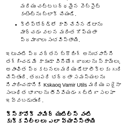
మరియు చట్టబద్ధమైన వెబ్‌సైట్
కంటెంట్‌ను బ్లాక్ చేయండి.
క్లిప్‌బోర్డ్‌లో కాపీ చేసిన డేటాను
మార్చడం వలన మరింత గోప్యతా
ప్రమాదాలు సంభవిస్తాయి.
ఇటువంటి ప్రవర్తన బ్రౌజింగ్ అనుభవాన్ని
తగ్గించడమే కాకుండా వినియోగదారులను స్కామ్‌లు,
అవాంఛిత ప్రకటనలు మరియు డేటా లీక్‌లకు గురి
చేస్తుంది. తదుపరి భద్రతా సమస్యలను
నివారించడానికి Kskaoq Vamir Utils మరియు ఏదైనా
సంబంధిత భాగాలను తీసివేయడం గట్టిగా సలహా
ఇవ్వబడుతుంది.
క్స్కావోక్ వామిర్ యుటిల్స్ వంటి
కుక్కపిల్లలు ఎలా వ్యాపిస్తాయి