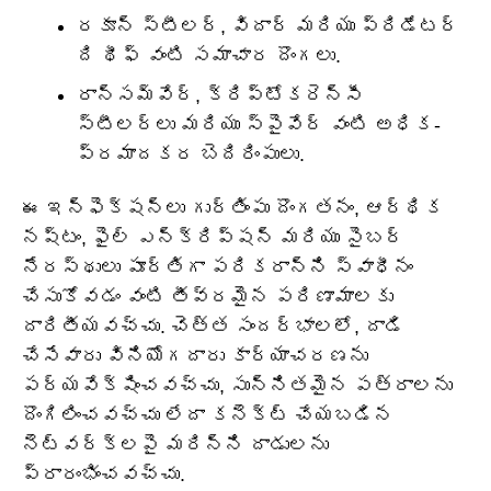
రకూన్ స్టీలర్, విదార్ మరియు ప్రిడేటర్
ది థీఫ్ వంటి సమాచార దొంగలు.
రాన్సమ్‌వేర్, క్రిప్టోకరెన్సీ
స్టీలర్లు మరియు స్పైవేర్ వంటి అధిక-
ప్రమాదకర బెదిరింపులు.
ఈ ఇన్ఫెక్షన్లు గుర్తింపు దొంగతనం, ఆర్థిక
నష్టం, ఫైల్ ఎన్‌క్రిప్షన్ మరియు సైబర్
నేరస్థులు పూర్తిగా పరికరాన్ని స్వాధీనం
చేసుకోవడం వంటి తీవ్రమైన పరిణామాలకు
దారితీయవచ్చు. చెత్త సందర్భాలలో, దాడి
చేసేవారు వినియోగదారు కార్యాచరణను
పర్యవేక్షించవచ్చు, సున్నితమైన పత్రాలను
దొంగిలించవచ్చు లేదా కనెక్ట్ చేయబడిన
నెట్‌వర్క్‌లపై మరిన్ని దాడులను
ప్రారంభించవచ్చు.