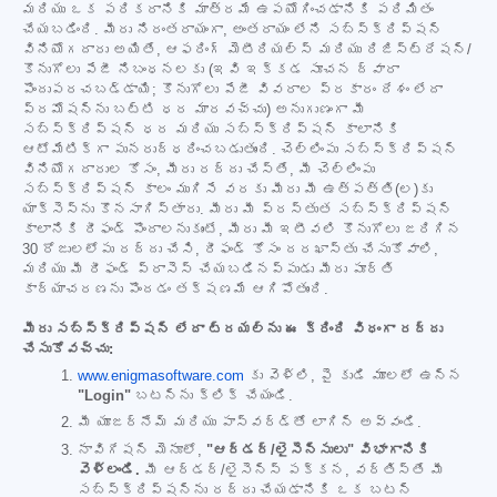
మరియు ఒక పరికరానికి మాత్రమే ఉపయోగించడానికి పరిమితం
చేయబడింది. మీరు నిరంతరాయంగా, అంతరాయం లేని సబ్‌స్క్రిప్షన్
వినియోగదారు అయితే, ఆఫరింగ్ మెటీరియల్స్ మరియు రిజిస్ట్రేషన్/
కొనుగోలు పేజీ నిబంధనలకు (ఇవి ఇక్కడ సూచన ద్వారా
పొందుపరచబడ్డాయి; కొనుగోలు పేజీ వివరాల ప్రకారం దేశం లేదా
ప్రమోషన్‌ను బట్టి ధర మారవచ్చు) అనుగుణంగా మీ
సబ్‌స్క్రిప్షన్ ధర మరియు సబ్‌స్క్రిప్షన్ కాలానికి
ఆటోమేటిక్‌గా పునరుద్ధరించబడుతుంది. చెల్లింపు సబ్‌స్క్రిప్షన్
వినియోగదారుల కోసం, మీరు రద్దు చేస్తే, మీ చెల్లింపు
సబ్‌స్క్రిప్షన్ కాలం ముగిసే వరకు మీరు మీ ఉత్పత్తి(ల)కు
యాక్సెస్‌ను కొనసాగిస్తారు. మీరు మీ ప్రస్తుత సబ్‌స్క్రిప్షన్
కాలానికి రీఫండ్ పొందాలనుకుంటే, మీరు మీ ఇటీవలి కొనుగోలు జరిగిన
30 రోజులలోపు రద్దు చేసి, రీఫండ్ కోసం దరఖాస్తు చేసుకోవాలి,
మరియు మీ రీఫండ్ ప్రాసెస్ చేయబడినప్పుడు మీరు పూర్తి
కార్యాచరణను పొందడం తక్షణమే ఆగిపోతుంది.
మీరు సబ్‌స్క్రిప్షన్ లేదా ట్రయల్‌ను ఈ క్రింది విధంగా రద్దు
చేసుకోవచ్చు:
www.enigmasoftware.com
కు వెళ్లి, పై కుడి మూలలో ఉన్న
"Login"
బటన్‌ను క్లిక్ చేయండి.
మీ యూజర్‌నేమ్ మరియు పాస్‌వర్డ్‌తో లాగిన్ అవ్వండి.
నావిగేషన్ మెనూలో,
"ఆర్డర్/లైసెన్సులు" విభాగానికి
వెళ్లండి.
మీ ఆర్డర్/లైసెన్స్ పక్కన, వర్తిస్తే మీ
సబ్‌స్క్రిప్షన్‌ను రద్దు చేయడానికి ఒక బటన్