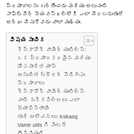
ప్రమాదాలను గుర్తించడం మరియు అటువంటి
సాఫ్ట్‌వేర్ వ్యవస్థల్లోకి ఎలా చొరబడుతుందో
అర్థం చేసుకోవడం చాలా ముఖ్యం.
విషయ సూచిక
క్స్కావోక్ వామిర్ యుటిల్స్:
ఒక ప్రమాదకరమైన మరియు
మోసపూరిత యాప్
అనుచిత బ్రౌజర్ పొడిగింపు
ప్రమాదాలు
క్స్కావోక్ వామిర్ యుటిల్స్
వంటి కుక్కపిల్లలు ఎలా
వ్యాపిస్తాయి
తుది ఆలోచనలు: Kskaoq
Vamir utils ని వెంటనే
తీసివేయండి.