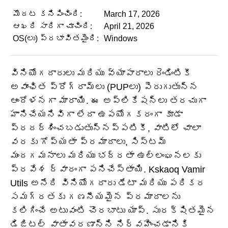
మొదట కనిపించింది:
March 17, 2026
ఆఖరి సారిగా చూచింది:
April 21, 2026
OS(లు) ప్రభావితమైంది:
Windows
వినియోగదారులు మరియు వ్యాపారాలు రెండింటికీ
అవాంఛిత ప్రోగ్రామ్‌లు (PUPలు) పెరుగుతున్న
ఆందోళనగా మారాయి. ఈ అప్లికేషన్‌లు తరచుగా
హానిచేయనివిగా లేదా ఉపయోగకరంగా కూడా
ప్రదర్శించబడుతున్నప్పటికీ, వాటిలో చాలా
వరకు గోప్యతా ప్రమాదాలు, సిస్టమ్
మందగమనాలు మరియు భద్రతా ఉల్లంఘనలకు
ప్రవేశ ద్వారంగా పనిచేస్తాయి. Kskaoq Vamir
Utils అనేది వినియోగదారు డేటా మరియు పరికర
సమగ్రతకు గణనీయమైన ప్రమాదాలను
కలిగించే అటువంటి చొరబాటు యాప్. సురక్షితమైన
డిజిటల్ వాతావరణాన్ని నిర్వహించడానికి