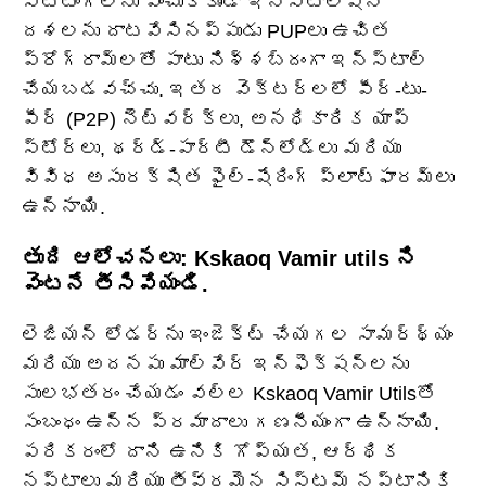
సెట్టింగ్‌లను ఎంచుకోకుండా ఇన్‌స్టాలేషన్
దశలను దాటవేసినప్పుడు PUPలు ఉచిత
ప్రోగ్రామ్‌లతో పాటు నిశ్శబ్దంగా ఇన్‌స్టాల్
చేయబడవచ్చు. ఇతర వెక్టర్లలో పీర్-టు-
పీర్ (P2P) నెట్‌వర్క్‌లు, అనధికారిక యాప్
స్టోర్‌లు, థర్డ్-పార్టీ డౌన్‌లోడ్‌లు మరియు
వివిధ అసురక్షిత ఫైల్-షేరింగ్ ప్లాట్‌ఫారమ్‌లు
ఉన్నాయి.
తుది ఆలోచనలు: Kskaoq Vamir utils ని
వెంటనే తీసివేయండి.
లెజియన్ లోడర్‌ను ఇంజెక్ట్ చేయగల సామర్థ్యం
మరియు అదనపు మాల్వేర్ ఇన్‌ఫెక్షన్‌లను
సులభతరం చేయడం వల్ల Kskaoq Vamir Utilsతో
సంబంధం ఉన్న ప్రమాదాలు గణనీయంగా ఉన్నాయి.
పరికరంలో దాని ఉనికి గోప్యత, ఆర్థిక
నష్టాలు మరియు తీవ్రమైన సిస్టమ్ నష్టానికి