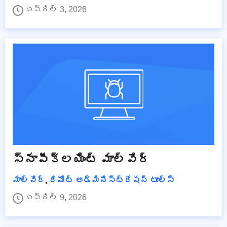
ఏప్రిల్ 3, 2026
స్నాపీక్లయింట్ మాల్వేర్
మాల్వేర్
,
రిమోట్ అడ్మినిస్ట్రేషన్ టూల్స్
ఏప్రిల్ 9, 2026