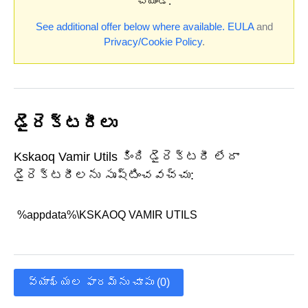
చేయండి.
See additional offer below where available.
EULA
and
Privacy/Cookie Policy
.
డైరెక్టరీలు
Kskaoq Vamir Utils కింది డైరెక్టరీ లేదా
డైరెక్టరీలను సృష్టించవచ్చు:
%appdata%\KSKAOQ VAMIR UTILS
వ్యాఖ్యల ఫారమ్‌ను చూపు (0)