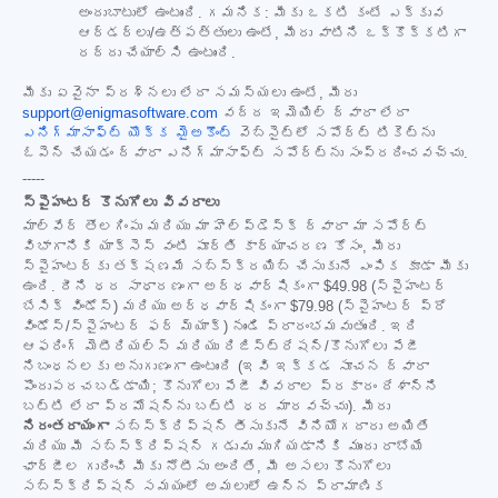
అందుబాటులో ఉంటుంది. గమనిక: మీకు ఒకటి కంటే ఎక్కువ
ఆర్డర్‌లు/ఉత్పత్తులు ఉంటే, మీరు వాటిని ఒక్కొక్కటిగా
రద్దు చేయాల్సి ఉంటుంది.
మీకు ఏవైనా ప్రశ్నలు లేదా సమస్యలు ఉంటే, మీరు
support@enigmasoftware.com
వద్ద ఇమెయిల్ ద్వారా లేదా
ఎనిగ్మాసాఫ్ట్ యొక్క మైఅకౌంట్
వెబ్‌సైట్‌లో సపోర్ట్ టికెట్‌ను
ఓపెన్ చేయడం ద్వారా ఎనిగ్మాసాఫ్ట్ సపోర్ట్‌ను సంప్రదించవచ్చు.
-----
స్పైహంటర్ కొనుగోలు వివరాలు
మాల్‌వేర్ తొలగింపు మరియు మా హెల్ప్‌డెస్క్ ద్వారా మా సపోర్ట్
విభాగానికి యాక్సెస్ వంటి పూర్తి కార్యాచరణ కోసం, మీరు
స్పైహంటర్‌కు తక్షణమే సబ్‌స్క్రయిబ్ చేసుకునే ఎంపిక కూడా మీకు
ఉంది. దీని ధర సాధారణంగా అర్ధవార్షికంగా
$49.98
(స్పైహంటర్
బేసిక్ విండోస్) మరియు అర్ధవార్షికంగా
$79.98
(స్పైహంటర్ ప్రో
విండోస్/స్పైహంటర్ ఫర్ మ్యాక్) నుండి ప్రారంభమవుతుంది. ఇది
ఆఫరింగ్ మెటీరియల్స్ మరియు రిజిస్ట్రేషన్/కొనుగోలు పేజీ
నిబంధనలకు అనుగుణంగా ఉంటుంది (ఇవి ఇక్కడ సూచన ద్వారా
పొందుపరచబడ్డాయి; కొనుగోలు పేజీ వివరాల ప్రకారం దేశాన్ని
బట్టి లేదా ప్రమోషన్‌ను బట్టి ధర మారవచ్చు). మీరు
నిరంతరాయంగా
సబ్‌స్క్రిప్షన్ తీసుకునే వినియోగదారు అయితే
మరియు మీ సబ్‌స్క్రిప్షన్ గడువు ముగియడానికి ముందు రాబోయే
ఛార్జీల గురించి మీకు నోటీసు అందితే, మీ అసలు కొనుగోలు
సబ్‌స్క్రిప్షన్ సమయంలో అమలులో ఉన్న ప్రామాణిక