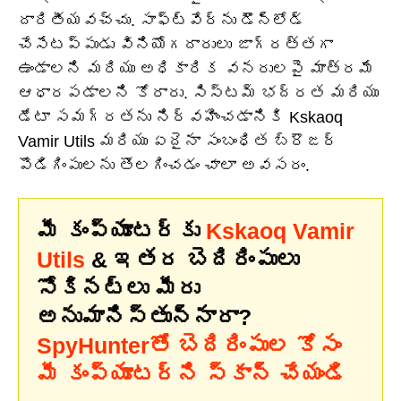
దారితీయవచ్చు. సాఫ్ట్‌వేర్‌ను డౌన్‌లోడ్
చేసేటప్పుడు వినియోగదారులు జాగ్రత్తగా
ఉండాలని మరియు అధికారిక వనరులపై మాత్రమే
ఆధారపడాలని కోరారు. సిస్టమ్ భద్రత మరియు
డేటా సమగ్రతను నిర్వహించడానికి Kskaoq
Vamir Utils మరియు ఏదైనా సంబంధిత బ్రౌజర్
పొడిగింపులను తొలగించడం చాలా అవసరం.
మీ కంప్యూటర్‌కు
Kskaoq Vamir
Utils
& ఇతర బెదిరింపులు
సోకినట్లు మీరు
అనుమానిస్తున్నారా?
SpyHunterతో బెదిరింపుల కోసం
మీ కంప్యూటర్‌ని స్కాన్ చేయండి