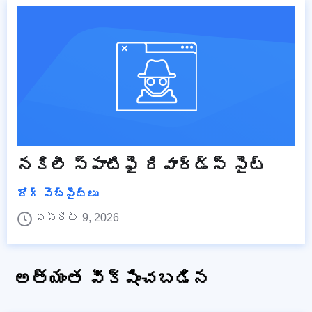
నకిలీ స్పాటిఫై రివార్డ్స్ సైట్
రోగ్ వెబ్‌సైట్‌లు
ఏప్రిల్ 9, 2026
అత్యంత వీక్షించబడిన