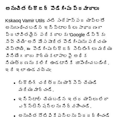
అనుచిత బ్రౌజర్ పొడిగింపు ప్రమాదాలు
Kskaoq Vamir Utils వంటి సందేహాస్పద యాప్‌లతో
అనుబంధించబడిన ఇన్‌స్టాలర్‌లు సాధారణంగా
ప్రభావితమైన పరికరాలకు 'Google డిస్క్‌కు
సేవ్ చేయి' అనే మోసపూరిత పొడిగింపును పరిచయం
చేస్తాయి. ఈ పొడిగింపు బ్రౌజర్ సెట్టింగ్‌లు మరియు
వినియోగదారు కార్యకలాపాలపై అధిక
నియంత్రణను కలిగి ఉండటానికి రూపొందించబడింది.
ఇది ఇలా ఉండవచ్చు:
బ్రౌజింగ్ చరిత్రను యాక్సెస్ చేయండి
మరియు మార్చండి.
ఇన్‌స్టాల్ చేయబడిన ఇతర యాప్‌లు లేదా
ఎక్స్‌టెన్షన్‌లను నిర్వహించండి.
అనుచిత నోటిఫికేషన్‌లను ప్రదర్శించండి