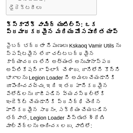
డైరెక్టరీలు
క్స్కావోక్ వామిర్ యుటిల్స్: ఒక
ప్రమాదకరమైన మరియు మోసపూరిత యాప్
సైబర్ భద్రతా నిపుణులు Kskaoq Vamir Utils ను
స్పష్టమైన లేదా చట్టబద్ధమైన
కార్యాచరణ లేని అత్యంత అనుమానాస్పద
అప్లికేషన్‌గా ఫ్లాగ్ చేశారు. దానిలోని కొన్ని
భాగాలను Legion Loader ని అమలు చేయడానికి
రూపొందించవచ్చు, ఇది ఇతర హానికరమైన
పేలోడ్‌లను రాజీపడిన వ్యవస్థల్లోకి
ఇంజెక్ట్ చేయడానికి ప్రసిద్ధి చెందిన
హానికరమైన సాధనం. సక్రియం చేయబడిన
తర్వాత, Legion Loader విస్తృత శ్రేణి
మాల్వేర్‌లను అందించగలదు, వాటిలో: