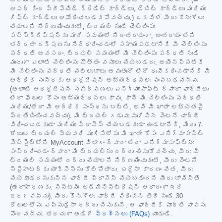
ఆఫర్ కింద ప్రీపెయిడ్ క్రెడిట్ కార్డ్‌లు, డెబిట్ కార్డ్‌లు మరియు
గిఫ్ట్ కార్డ్‌లు ఆమోదించబడకపోవచ్చు.) ఒకవేళ మీరు కొనుగోలు
చేయాలని నిర్ణయించుకుంటే, ట్రయల్ నుండి చెల్లింపు
సబ్‌స్క్రిప్షన్‌కు మారే సమయంలో నిరంతరాయంగా, అంతరాయం లేని
భద్రతా రక్షణను నిర్ధారించడంలో సహాయపడటానికి మీ చెల్లింపు
పద్ధతి అవసరం. ట్రయల్ సమయంలో మీ చెల్లింపు పద్ధతి నుండి
ముందుగా ఎలాంటి చెల్లింపు మొత్తం వసూలు చేయబడదు, అయినప్పటికీ
మీ చెల్లింపు పద్ధతి చెల్లుబాటు అవుతుందో లేదో ధృవీకరించడానికి మీ
ఆర్థిక సంస్థకు ఆథరైజేషన్ అభ్యర్థనలు పంపబడవచ్చు
(అలాంటి ఆథరైజేషన్ సమర్పణలు ఎనిగ్మాసాఫ్ట్ ద్వారా ఛార్జీలు
లేదా ఫీజుల కోసం అభ్యర్థనలు కావు, కానీ మీ చెల్లింపు పద్ధతి
మరియు/లేదా మీ ఆర్థిక సంస్థను బట్టి, అవి మీ ఖాతా లభ్యతపై
ప్రతిబింబించవచ్చు). మీ ట్రయల్ గడువు ముగిసిన వెంటనే ఛార్జీ
విధించబడకుండా మరియు ప్రాసెస్ చేయబడకుండా ఉండటానికి, మీరు 7-
రోజుల ట్రయల్ వ్యవధి ముగిసేలోపు మీ ఖాతా కోసం ఎనిగ్మాసాఫ్ట్
వెబ్‌సైట్‌లోని MyAccount విభాగం ద్వారా లేదా ఎనిగ్మాసాఫ్ట్‌ను
సంప్రదించడం ద్వారా మీ ట్రయల్‌ను రద్దు చేసుకోవచ్చు. మీరు మీ
ట్రయల్ సమయంలో రద్దు చేయాలని నిర్ణయించుకుంటే, మీరు వెంటనే
స్పైహంటర్‌కు యాక్సెస్‌ను కోల్పోతారు. ఏదైనా కారణం చేత, మీరు
చేయకూడదనుకున్న ఛార్జీ ప్రాసెస్ చేయబడిందని మీరు భావిస్తే
(ఉదాహరణకు, సిస్టమ్ అడ్మినిస్ట్రేషన్ ఆధారంగా ఇది
జరగవచ్చు), మీరు కొనుగోలు ఛార్జీ విధించిన తేదీ నుండి 30
రోజులలోపు ఎప్పుడైనా రద్దు చేసుకుని, ఆ ఛార్జీకి పూర్తి వాపసు
పొందవచ్చు. తరచుగా అడిగే
ప్రశ్నలు (FAQs)
చూడండి.