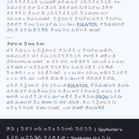
సబ్‌స్క్రిప్షన్ రుసుముతో మరియు అదే సబ్‌స్క్రిప్షన్ కాల
వ్యవధికి లేదా ప్రమోషన్ మెటీరియల్స్/కొనుగోలు పేజీలో
పేర్కొన్న విధంగా మీ సబ్‌స్క్రిప్షన్ స్వయంచాలకంగా
పునరుద్ధరించబడుతుంది. స్పైహంటర్ కొనుగోలు అనేది కొనుగోలు
పేజీలోని నిబంధనలు మరియు షరతులు,
EULA/TOS
,
గోప్యత/కుకీ
పాలసీ
మరియు
డిస్కౌంట్ నిబంధనలకు
లోబడి ఉంటుంది.
-----
సాధారణ నిబంధనలు
తగ్గింపు ధరకు స్పైహంటర్ కోసం చేసే ఏ కొనుగోలు అయినా,
అందించబడిన తగ్గింపు సబ్‌స్క్రిప్షన్ కాలానికి మాత్రమే
చెల్లుబాటు అవుతుంది. ఆ తర్వాత, ఆటోమేటిక్ పునరుద్ధరణలు
మరియు/లేదా భవిష్యత్ కొనుగోళ్లకు అప్పటికి వర్తించే
ప్రామాణిక ధర వర్తిస్తుంది. ధరలు మారవచ్చు, అయినప్పటికీ
ధరల మార్పుల గురించి మేము మీకు ముందుగానే తెలియజేస్తాము.
అన్ని స్పైహంటర్ వెర్షన్‌లు మా
EULA/TOS
,
గోప్యతా/కుకీ విధానం
మరియు
తగ్గింపు నిబంధనలకు
మీరు అంగీకరించడంపై ఆధారపడి
ఉంటాయి. దయచేసి మా
తరచుగా అడిగే ప్రశ్నలు (FAQs)
మరియు
ముప్పు అంచనా ప్రమాణాలను
కూడా చూడండి. మీరు స్పైహంటర్‌ను
అన్‌ఇన్‌స్టాల్ చేయాలనుకుంటే,
ఎలా చేయాలో తెలుసుకోండి
.
హోమ్
ప్రోగ్రామ్ అన్‌ఇన్‌స్టాల్ స్టెప్స్
SpyHunter's
థ్రెట్ అసెస్‌మెంట్ క్రైటీరియా
SpyHunter అదనపు