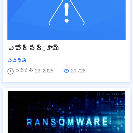
ఎపోర్నర్.కామ్
సమస్య
ఏప్రిల్ 23, 2025
20,728