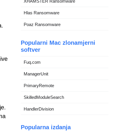
XHAMSTER Ransomware
Hlas Ransomware
Poaz Ransomware
a.
Popularni Mac zlonamjerni
softver
jive
Fuq.com
ManagerUnit
PrimaryRemote
SkilledModuleSearch
je.
HandlerDivision
ima
Popularna izdanja