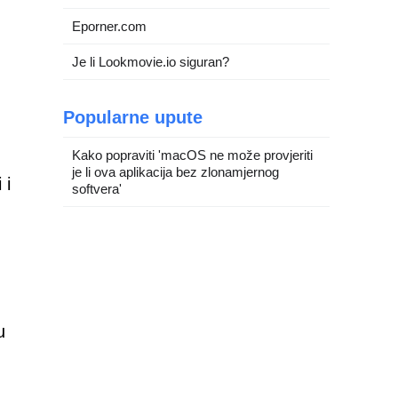
Eporner.com
Je li Lookmovie.io siguran?
Popularne upute
.
Kako popraviti 'macOS ne može provjeriti
je li ova aplikacija bez zlonamjernog
 i
softvera'
u