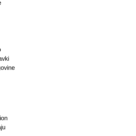
e
o
avki
govine
ion
ju