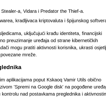
 Stealer-a, Vidara i Predator the Thief-a.
area, kradljivaca kriptovaluta i špijunskog softver
ljedicama, uključujući krađu identiteta, financijski
puno preuzimanje uređaja od strane kibernetičkih
či mogu pratiti aktivnosti korisnika, ukrasti osjetl
a povezane mreže.
eglednika
vim aplikacijama poput Kskaoq Vamir Utils obično
nazivom 'Spremi na Google disk' na pogođene uređa
u kontrolu nad postavkama preglednika i aktivnost