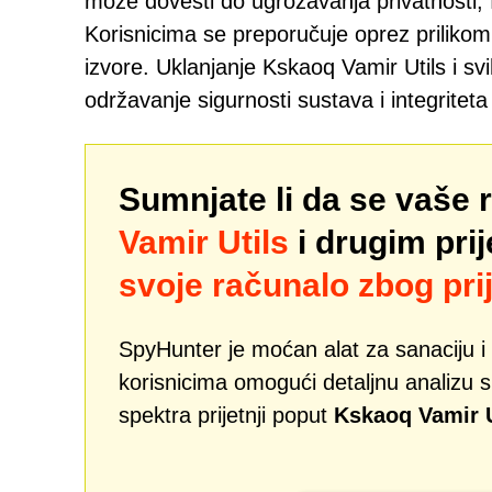
može dovesti do ugrožavanja privatnosti, f
Korisnicima se preporučuje oprez priliko
izvore. Uklanjanje Kskaoq Vamir Utils i sv
održavanje sigurnosti sustava i integritet
Sumnjate li da se vaše 
Vamir Utils
i drugim pri
svoje računalo zbog prij
SpyHunter je moćan alat za sanaciju i 
korisnicima omogući detaljnu analizu si
spektra prijetnji poput
Kskaoq Vamir U