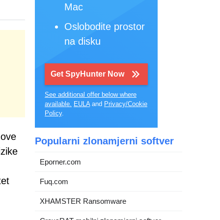
Mac
Oslobodite prostor
na disku
Get SpyHunter Now
See additional offer below where
available.
EULA
and
Privacy/Cookie
Policy
.
 ove
Popularni zlonamjerni softver
izike
Eporner.com
tet
Fuq.com
XHAMSTER Ransomware