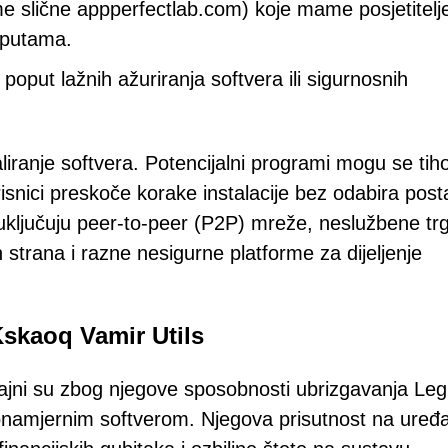
me slične appperfectlab.com) koje mame posjetitelj
uputama.
 poput lažnih ažuriranja softvera ili sigurnosnih
iranje softvera. Potencijalni programi mogu se tih
isnici preskoče korake instalacije bez odabira post
ri uključuju peer-to-peer (P2P) mreže, neslužbene tr
 strana i razne nesigurne platforme za dijeljenje
Kskaoq Vamir Utils
čajni su zbog njegove sposobnosti ubrizgavanja Leg
onamjernim softverom. Njegova prisutnost na uređa