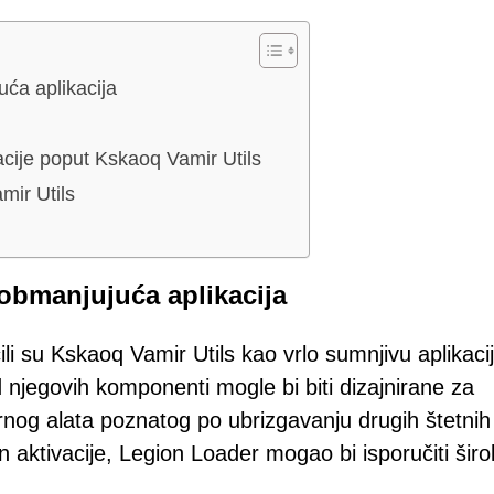
uća aplikacija
acije poput Kskaoq Vamir Utils
mir Utils
 obmanjujuća aplikacija
ili su Kskaoq Vamir Utils kao vrlo sumnjivu aplikaci
d njegovih komponenti mogle bi biti dizajnirane za
nog alata poznatog po ubrizgavanju drugih štetnih
aktivacije, Legion Loader mogao bi isporučiti širo
: