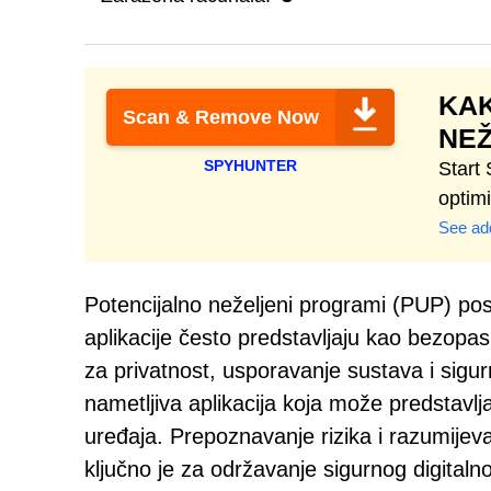
KAK
Scan & Remove Now
NEŽ
SPYHUNTER
Start
optim
See add
Potencijalno neželjeni programi (PUP) post
aplikacije često predstavljaju kao bezopas
za privatnost, usporavanje sustava i sigu
nametljiva aplikacija koja može predstavljat
uređaja. Prepoznavanje rizika i razumijeva
ključno je za održavanje sigurnog digitaln