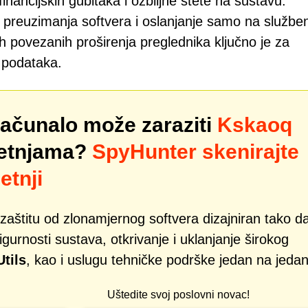
inancijskih gubitaka i ozbiljne štete na sustavu.
m preuzimanja softvera i oslanjanje samo na službe
ih povezanih proširenja preglednika ključno je za
a podataka.
računalo može zaraziti
Kskaoq
jetnjama?
SpyHunter skenirajte
etnji
zaštitu od zlonamjernog softvera dizajniran tako d
gurnosti sustava, otkrivanje i uklanjanje širokog
tils
, kao i uslugu tehničke podrške jedan na jedan
Uštedite svoj poslovni novac!