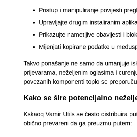
Pristup i manipuliranje povijesti pre
Upravljajte drugim instaliranim aplika
Prikazujte nametljive obavijesti i blo
Mijenjati kopirane podatke u međuspr
Takvo ponašanje ne samo da umanjuje iskus
prijevarama, neželjenim oglasima i curenj
povezanih komponenti toplo se preporučuje 
Kako se šire potencijalno neželj
Kskaoq Vamir Utils se često distribuira p
obično prevareni da ga preuzmu putem: