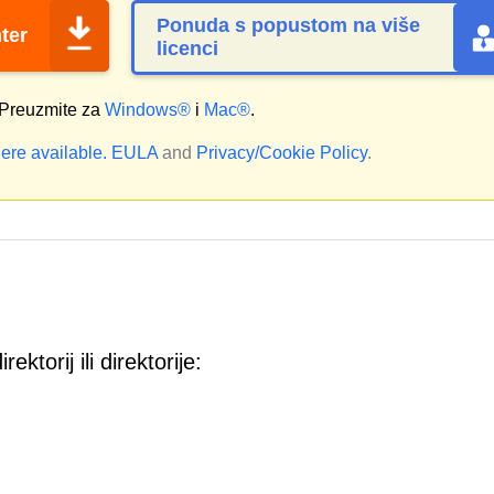
Ponuda s popustom na više
ter
licenci
Preuzmite za
Windows®
i
Mac®
.
ere available.
EULA
and
Privacy/Cookie Policy
.
ktorij ili direktorije: