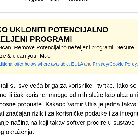
O UKLONITI POTENCIJALNO
ELJENI PROGRAMI
 Scan. Remove Potencijalno neželjeni programi. Secure,
ize & clean your Mac.
itional offer below where available.
EULA
and
Privacy/Cookie Policy
.
ali su sve veća briga za korisnike i tvrtke. Iako se
ne ili čak korisne, mnoge od njih služe kao ulaz u r
rnosne propuste. Kskaoq Vamir Utils je jedna takva
i značajan rizik i za korisničke podatke i za integri
nje načina na koji takav softver prodire u sustave
og okruženja.