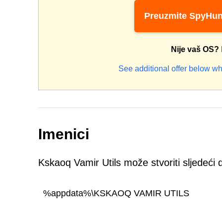
Preuzmite SpyHun
Nije vaš OS?
See additional offer below wh
Imenici
Kskaoq Vamir Utils može stvoriti sljedeći dire
%appdata%\KSKAOQ VAMIR UTILS