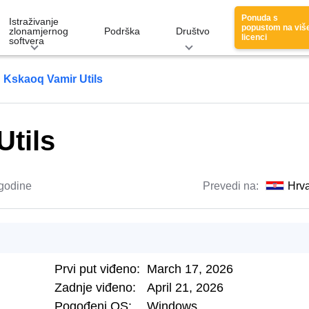
Ponuda s
Istraživanje
popustom na viš
zlonamjernog
Podrška
Društvo
licenci
softvera
Kskaoq Vamir Utils
tils
 godine
Prevedi na:
Hrva
Prvi put viđeno:
March 17, 2026
Zadnje viđeno:
April 21, 2026
Pogođeni OS:
Windows