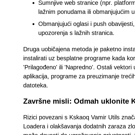
Sumnjive web stranice (npr. platfor
lažnim ponudama ili obmanjujućim 
Obmanjujući oglasi i push obavijesti,
upozorenja s lažnih stranica.
Druga uobičajena metoda je paketno instal
instalirati uz besplatne programe kada kor
'Prilagođeno' ili 'Napredno'. Ostali vekto
aplikacija, programe za preuzimanje trećih
datoteka.
Završne misli: Odmah uklonite 
Rizici povezani s Kskaoq Vamir Utils zna
Loadera i olakšavanja dodatnih zaraza zl