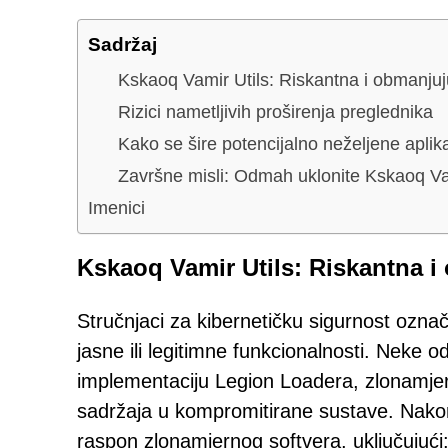
Sadržaj
Kskaoq Vamir Utils: Riskantna i obmanjuj
Rizici nametljivih proširenja preglednika
Kako se šire potencijalno neželjene aplik
Završne misli: Odmah uklonite Kskaoq Va
Imenici
Kskaoq Vamir Utils: Riskantna i
Stručnjaci za kibernetičku sigurnost označ
jasne ili legitimne funkcionalnosti. Neke o
implementaciju Legion Loadera, zlonamjer
sadržaja u kompromitirane sustave. Nakon 
raspon zlonamjernog softvera, uključujući