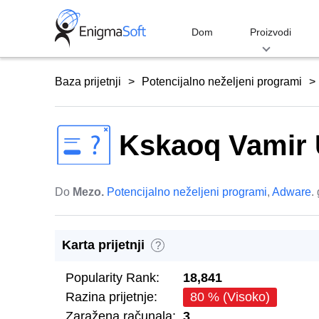
Skip
to
Dom
Proizvodi
content
Baza prijetnji
Potencijalno neželjeni programi
Kskaoq Vamir U
Do
Mezo.
Potencijalno neželjeni programi
,
Adware
.
Karta prijetnji
?
Popularity Rank:
18,841
Razina prijetnje:
80 % (Visoko)
Zaražena računala:
3