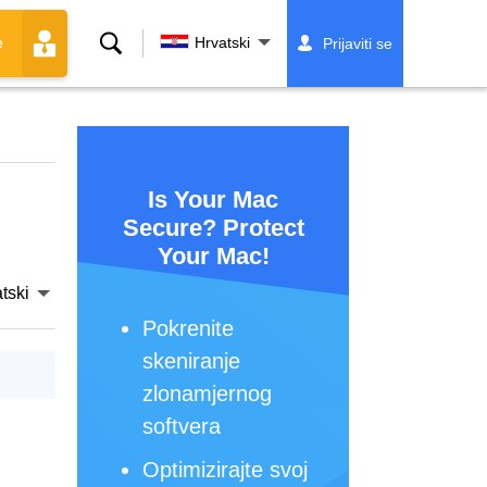
Traži
Hrvatski
Prijaviti se
e
Is Your Mac
Secure? Protect
Your Mac!
tski
Pokrenite
skeniranje
zlonamjernog
softvera
Optimizirajte svoj