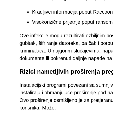
Kradljivci informacija poput Raccoon
Visokorizične prijetnje poput ransomw
Ove infekcije mogu rezultirati ozbiljnim pos
gubitak, šifriranje datoteka, pa čak i pot
kriminalaca. U najgorim slučajevima, napada
dokumente ili pokrenuti daljnje napade n
Rizici nametljivih proširenja pr
Instalacijski programi povezani sa sumnji
instaliraju i obmanjujuće proširenje pod 
Ovo proširenje osmišljeno je za pretjeran
korisnika. Može: