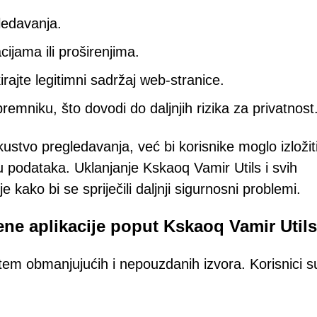
gledavanja.
cijama ili proširenjima.
kirajte legitimni sadržaj web-stranice.
emniku, što dovodi do daljnjih rizika za privatnost
tvo pregledavanja, već bi korisnike moglo izložiti
u podataka. Uklanjanje Kskaoq Vamir Utils i svih
kako bi se spriječili daljnji sigurnosni problemi.
ene aplikacije poput Kskaoq Vamir Utils
utem obmanjujućih i nepouzdanih izvora. Korisnici s