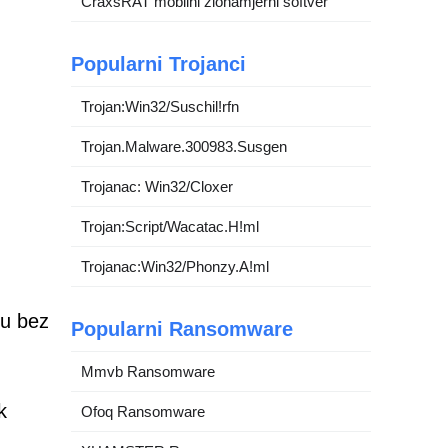
CraxsRAT mobilni zlonamjerni softver
Popularni Trojanci
Trojan:Win32/Suschil!rfn
Trojan.Malware.300983.Susgen
Trojanac: Win32/Cloxer
Trojan:Script/Wacatac.H!ml
Trojanac:Win32/Phonzy.A!ml
ju bez
Popularni Ransomware
Mmvb Ransomware
k
Ofoq Ransomware