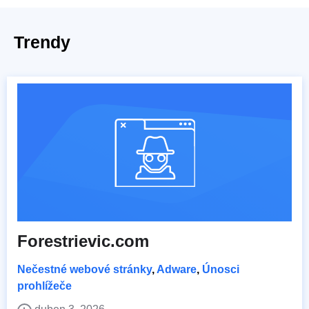
Trendy
Forestrievic.com
Nečestné webové stránky
,
Adware
,
Únosci
prohlížeče