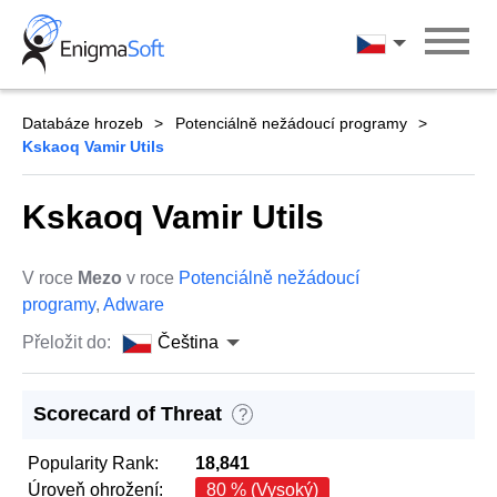
Skip
to
Čeština
content
Databáze hrozeb
Potenciálně nežádoucí programy
Kskaoq Vamir Utils
Kskaoq Vamir Utils
V roce
Mezo
v roce
Potenciálně nežádoucí
programy
,
Adware
Přeložit do:
Čeština
Scorecard of Threat
?
Popularity Rank:
18,841
Úroveň ohrožení:
80 % (Vysoký)