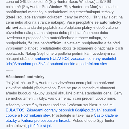
cenu od
$49.98
pololetně (SpyHunter Basic Windows) a
$79.98
pololetně (SpyHunter Pro Windows/SpyHunter pro Mac) v souladu s
nabídkovými materiály a podmínkami registrace/nákupní stránky
(které jsou zde zahrnuty odkazem; ceny se mohou lišit v závislosti na
zemi nebo akci na stránce nákupu). Vaše předplatné se
automaticky
obnoví
za standardní poplatek za předplatné platný v době vašeho
původního nákupu a na stejnou dobu předplatného nebo dobu
uvedenou v propagačních materiálech/na stránce nákupu, za
předpokladu, že jste nepřetržitým uživatelem předplatného a že před
vypršením platnosti předplatného obdržíte oznámení o nadcházejících
poplatcích. Nákup SpyHunteru podléhá podmínkám uvedeným na
nákupní stránce,
smlouvě EULA/TOS
,
zásadám ochrany osobních
údajů/zásadám používání souborů cookie
a
podmínkám slev
.
------
Všeobecné podmínky
Jakýkoli nákup SpyHunteru za zlevněnou cenu platí po nabízené
zlevněné období předplatného. Poté se pro automatické obnovení
a/nebo budoucí nákupy uplatní aktuálně platná standardní cena. Ceny
se mohou změnit, i když vás o změnách cen předem upozorníme.
Všechny verze SpyHunteru podléhají vašemu souhlasu s našimi
EULA/TOS
,
Zásadami ochrany osobních údajů/používání souborů
cookie
a
Podmínkami slev
. Prostudujte si také naše
Často kladené
otázky
a
Kritéria pro posouzení hrozeb
. Pokud chcete SpyHunter
odinstalovat,
přečtěte si jak
.