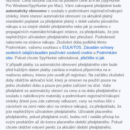
nezrušili. Cena obvykle začíná na pololetní ceně
$79.98
(SpyHunter
Pro Windows/SpyHunter pro Mac). Vámi zakoupené předplatné bude
automaticky obnoveno
v souladu s podmínkami registrační/nákupní
stránky, které stanoví automatické obnovení za aktuálně platný
standardní poplatek za předplatné platný v době vašeho původního
nákupu a za stejné období předplatného nebo jak je uvedeno v
propagačních materiálech/nákupní stránce, za předpokladu, že jste
nepřetržitým uživatelem předplatného bez přerušení. Podrobnosti
naleznete na stránce nákupu. Zkušební doba podléhá těmto
Podmínkám, vašemu souhlasu s
EULA/TOS
,
Zásadám ochrany
osobních údajů/zásadám používání souborů cookie
a
Podmínkám
slev
. Pokud chcete SpyHunter odinstalovat,
přečtěte si jak
.
V případě platby za automatické obnovení předplatného vám bude
před každým datem platby zaslána e-mailová připomínka na e-
mailovou adresu, kterou jste uvedli při registraci. Na začátku zkušební
doby obdržíte aktivační kód, který je omezen na použití pouze na
jednu zkušební dobu a pouze pro jedno zařízení na účet. Vaše
předplatné se automaticky obnoví za cenu a na dobu předplatného v
souladu s nabídkovými materiály a podmínkami registrační/nákupní
stránky (které jsou zde zahrnuty odkazem; ceny se mohou lišit v
závislosti na zemi nebo akci na stránce nákupu), za předpokladu, že
jste nepřetržitým uživatelem předplatného. Uživatelé placeného
předplatného, pokud předplatné zruší, budou mít i nadále přístup ke
svým produktům až do konce placeného období předplatného. Pokud
chcete obdržet vrácení peněz za aktuální období předplatného,