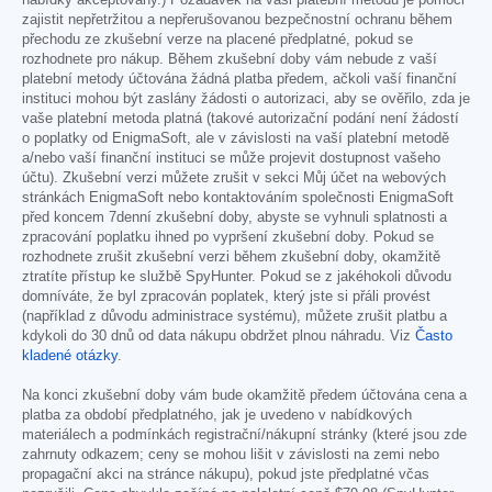
zajistit nepřetržitou a nepřerušovanou bezpečnostní ochranu během
přechodu ze zkušební verze na placené předplatné, pokud se
rozhodnete pro nákup. Během zkušební doby vám nebude z vaší
platební metody účtována žádná platba předem, ačkoli vaší finanční
instituci mohou být zaslány žádosti o autorizaci, aby se ověřilo, zda je
vaše platební metoda platná (takové autorizační podání není žádostí
o poplatky od EnigmaSoft, ale v závislosti na vaší platební metodě
a/nebo vaší finanční instituci se může projevit dostupnost vašeho
účtu). Zkušební verzi můžete zrušit v sekci Můj účet na webových
stránkách EnigmaSoft nebo kontaktováním společnosti EnigmaSoft
před koncem 7denní zkušební doby, abyste se vyhnuli splatnosti a
zpracování poplatku ihned po vypršení zkušební doby. Pokud se
rozhodnete zrušit zkušební verzi během zkušební doby, okamžitě
ztratíte přístup ke službě SpyHunter. Pokud se z jakéhokoli důvodu
domníváte, že byl zpracován poplatek, který jste si přáli provést
(například z důvodu administrace systému), můžete zrušit platbu a
kdykoli do 30 dnů od data nákupu obdržet plnou náhradu. Viz
Často
kladené otázky
.
Na konci zkušební doby vám bude okamžitě předem účtována cena a
platba za období předplatného, jak je uvedeno v nabídkových
materiálech a podmínkách registrační/nákupní stránky (které jsou zde
zahrnuty odkazem; ceny se mohou lišit v závislosti na zemi nebo
propagační akci na stránce nákupu), pokud jste předplatné včas