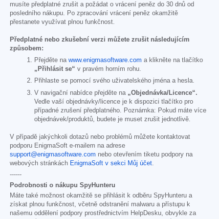
musíte předplatné zrušit a požádat o vrácení peněz do 30 dnů od
posledního nákupu. Po zpracování vrácení peněz okamžitě
přestanete využívat plnou funkčnost.
Předplatné nebo zkušební verzi můžete zrušit následujícím
způsobem:
Přejděte na
www.enigmasoftware.com
a klikněte na tlačítko
„Přihlásit se“
v pravém horním rohu.
Přihlaste se pomocí svého uživatelského jména a hesla.
V navigační nabídce přejděte na
„Objednávka/Licence“.
Vedle vaší objednávky/licence je k dispozici tlačítko pro
případné zrušení předplatného. Poznámka: Pokud máte více
objednávek/produktů, budete je muset zrušit jednotlivě.
V případě jakýchkoli dotazů nebo problémů můžete kontaktovat
podporu EnigmaSoft e-mailem na adrese
support@enigmasoftware.com
nebo otevřením tiketu podpory na
webových stránkách
EnigmaSoft v sekci Můj účet
.
------
Podrobnosti o nákupu SpyHunteru
Máte také možnost okamžitě se přihlásit k odběru SpyHunteru a
získat plnou funkčnost, včetně odstranění malwaru a přístupu k
našemu oddělení podpory prostřednictvím HelpDesku, obvykle za