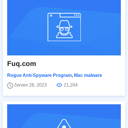
Fuq.com
Rogue Anti-Spyware Program
,
Mac malware
červen 26, 2023
21,204