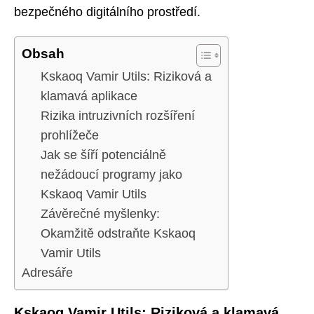
bezpečného digitálního prostředí.
Obsah
Kskaoq Vamir Utils: Riziková a
klamavá aplikace
Rizika intruzivních rozšíření
prohlížeče
Jak se šíří potenciálně
nežádoucí programy jako
Kskaoq Vamir Utils
Závěrečné myšlenky:
Okamžitě odstraňte Kskaoq
Vamir Utils
Adresáře
Kskaoq Vamir Utils: Riziková a klamavá