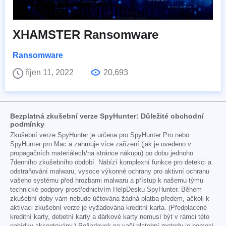
XHAMSTER Ransomware
Ransomware
říjen 11, 2022
20,693
Bezplatná zkušební verze SpyHunter: Důležité obchodní
podmínky
Zkušební verze SpyHunter je určena pro SpyHunter Pro nebo
SpyHunter pro Mac a zahrnuje více zařízení (jak je uvedeno v
propagačních materiálech/na stránce nákupu) po dobu jednoho
7denního zkušebního období. Nabízí komplexní funkce pro detekci a
odstraňování malwaru, vysoce výkonné ochrany pro aktivní ochranu
vašeho systému před hrozbami malwaru a přístup k našemu týmu
technické podpory prostřednictvím HelpDesku SpyHunter. Během
zkušební doby vám nebude účtována žádná platba předem, ačkoli k
aktivaci zkušební verze je vyžadována kreditní karta. (Předplacené
kreditní karty, debetní karty a dárkové karty nemusí být v rámci této
nabídky akceptovány.) Požadavek na vaši platební metodu je pomoci