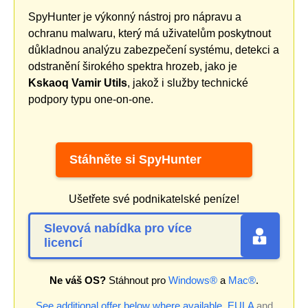
SpyHunter je výkonný nástroj pro nápravu a
ochranu malwaru, který má uživatelům poskytnout
důkladnou analýzu zabezpečení systému, detekci a
odstranění širokého spektra hrozeb, jako je
Kskaoq Vamir Utils
, jakož i služby technické
podpory typu one-on-one.
Stáhněte si SpyHunter
Ušetřete své podnikatelské peníze!
Slevová nabídka pro více
licencí
Ne váš OS?
Stáhnout pro
Windows®
a
Mac®
.
See additional offer below where available.
EULA
and