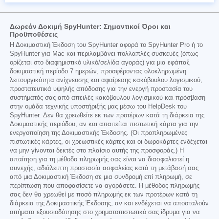
Δωρεάν Δοκιμή SpyHunter: Σημαντικοί Όροι και
Προϋποθέσεις
Η Δοκιμαστική Έκδοση του SpyHunter αφορά το SpyHunter Pro ή το
SpyHunter για Mac και περιλαμβάνει πολλαπλές συσκευές (όπως
ορίζεται στο διαφημιστικό υλικό/σελίδα αγοράς) για μια εφάπαξ
δοκιμαστική περίοδο 7 ημερών, προσφέροντας ολοκληρωμένη
λειτουργικότητα ανίχνευσης και αφαίρεσης κακόβουλου λογισμικού,
προστατευτικά υψηλής απόδοσης για την ενεργή προστασία του
συστήματός σας από απειλές κακόβουλου λογισμικού και πρόσβαση
στην ομάδα τεχνικής υποστήριξής μας μέσω του HelpDesk του
SpyHunter. Δεν θα χρεωθείτε εκ των προτέρων κατά τη διάρκεια της
Δοκιμαστικής περιόδου, αν και απαιτείται πιστωτική κάρτα για την
ενεργοποίηση της Δοκιμαστικής Έκδοσης. (Οι προπληρωμένες
πιστωτικές κάρτες, οι χρεωστικές κάρτες και οι δωροκάρτες ενδέχεται
να μην γίνονται δεκτές στο πλαίσιο αυτής της προσφοράς.) Η
απαίτηση για τη μέθοδο πληρωμής σας είναι να διασφαλιστεί η
συνεχής, αδιάλειπτη προστασία ασφαλείας κατά τη μετάβασή σας
από μια Δοκιμαστική Έκδοση σε μια συνδρομή επί πληρωμή, σε
περίπτωση που αποφασίσετε να αγοράσετε. Η μέθοδος πληρωμής
σας δεν θα χρεωθεί με ποσό πληρωμής εκ των προτέρων κατά τη
διάρκεια της Δοκιμαστικής Έκδοσης, αν και ενδέχεται να αποσταλούν
αιτήματα εξουσιοδότησης στο χρηματοπιστωτικό σας ίδρυμα για να