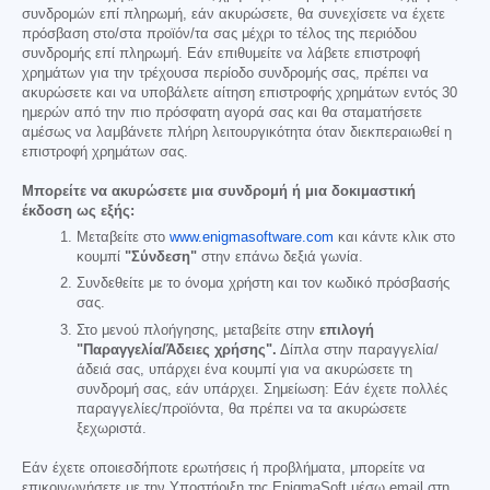
συνδρομών επί πληρωμή, εάν ακυρώσετε, θα συνεχίσετε να έχετε
πρόσβαση στο/στα προϊόν/τα σας μέχρι το τέλος της περιόδου
συνδρομής επί πληρωμή. Εάν επιθυμείτε να λάβετε επιστροφή
χρημάτων για την τρέχουσα περίοδο συνδρομής σας, πρέπει να
ακυρώσετε και να υποβάλετε αίτηση επιστροφής χρημάτων εντός 30
ημερών από την πιο πρόσφατη αγορά σας και θα σταματήσετε
αμέσως να λαμβάνετε πλήρη λειτουργικότητα όταν διεκπεραιωθεί η
επιστροφή χρημάτων σας.
Μπορείτε να ακυρώσετε μια συνδρομή ή μια δοκιμαστική
έκδοση ως εξής:
Μεταβείτε στο
www.enigmasoftware.com
και κάντε κλικ στο
κουμπί
"Σύνδεση"
στην επάνω δεξιά γωνία.
Συνδεθείτε με το όνομα χρήστη και τον κωδικό πρόσβασής
σας.
Στο μενού πλοήγησης, μεταβείτε στην
επιλογή
"Παραγγελία/Άδειες χρήσης".
Δίπλα στην παραγγελία/
άδειά σας, υπάρχει ένα κουμπί για να ακυρώσετε τη
συνδρομή σας, εάν υπάρχει. Σημείωση: Εάν έχετε πολλές
παραγγελίες/προϊόντα, θα πρέπει να τα ακυρώσετε
ξεχωριστά.
Εάν έχετε οποιεσδήποτε ερωτήσεις ή προβλήματα, μπορείτε να
επικοινωνήσετε με την Υποστήριξη της EnigmaSoft μέσω email στη