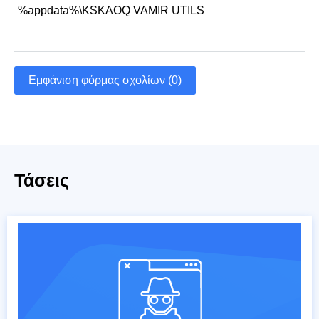
%appdata%\KSKAOQ VAMIR UTILS
Εμφάνιση φόρμας σχολίων (0)
Τάσεις