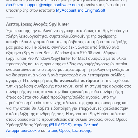
διεύθυνση support@enigmasoftware.com
ή ανοίγοντας ένα αίτημα
υποστήριξης στον ιστότοπο
MyAccount της EnigmaSoft
.
------
Λεπτομέρειες Αγοράς SpyHunter
Έχετε επίσης την επιλογή να εγγραφείτε αμέσως στο SpyHunter για
πλήρη λειτουργικότητα, συμπεριλαμβανομένης της αφαίρεσης
κακόβουλου λογισμικού και της πρόσβασης στο τμήμα υποστήριξής
μας μέσω του HelpDesk, συνήθως ξεκινώντας από
$49.98
ανά
εξάμηνο (SpyHunter Basic Windows) και
$79.98
ανά εξάμηνο
(SpyHunter Pro Windows/SpyHunter for Mac) σύμφωνα με το υλικό
προσφοράς και τους όρους της σελίδας εγγραφής/αγοράς (οι οποίοι
ενσωματώνονται στο παρόν με παραπομπή· η τιμολόγηση ενδέχεται
να διαφέρει ανά χώρα ή ανά προσφορά ανά λεπτομέρεια σελίδας
αγοράς). Η συνδρομή σας θα
ανανεωθεί αυτόματα
με την ισχύουσα
τυπική χρέωση συνδρομής που ισχύει κατά τη στιγμή της αρχικής σας
συνδρομής αγοράς και για την ίδια χρονική περίοδο συνδρομής ή
όπως ορίζεται στο υλικό προώθησης/σελίδα αγοράς, υπό την
προϋπόθεση ότι είστε συνεχής, αδιάλειπτης χρήστης συνδρομής και
για την οποία θα λάβετε ειδοποίηση για επερχόμενες χρεώσεις πριν
από τη λήξη της συνδρομής σας. Η αγορά του SpyHunter υπόκειται
στους όρους και τις προϋποθέσεις στη σελίδα αγοράς, στους Όρους
Χρήσης/Άδειας Χρήσης
(EULA/TOS)
,
στην Πολιτική
Απορρήτου/Cookie
και
στους Όρους Έκπτωσης
.
------