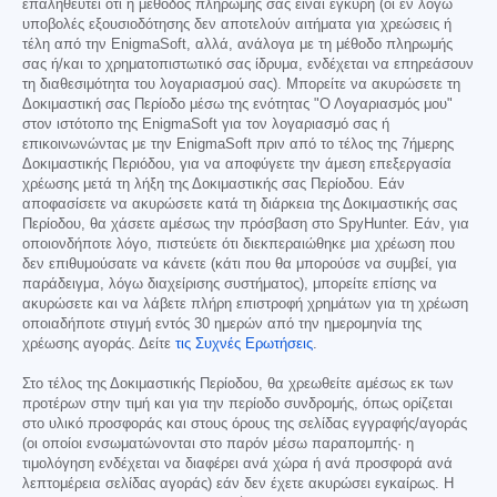
επαληθευτεί ότι η μέθοδος πληρωμής σας είναι έγκυρη (οι εν λόγω
υποβολές εξουσιοδότησης δεν αποτελούν αιτήματα για χρεώσεις ή
τέλη από την EnigmaSoft, αλλά, ανάλογα με τη μέθοδο πληρωμής
σας ή/και το χρηματοπιστωτικό σας ίδρυμα, ενδέχεται να επηρεάσουν
τη διαθεσιμότητα του λογαριασμού σας). Μπορείτε να ακυρώσετε τη
Δοκιμαστική σας Περίοδο μέσω της ενότητας "Ο Λογαριασμός μου"
στον ιστότοπο της EnigmaSoft για τον λογαριασμό σας ή
επικοινωνώντας με την EnigmaSoft πριν από το τέλος της 7ήμερης
Δοκιμαστικής Περιόδου, για να αποφύγετε την άμεση επεξεργασία
χρέωσης μετά τη λήξη της Δοκιμαστικής σας Περίοδου. Εάν
αποφασίσετε να ακυρώσετε κατά τη διάρκεια της Δοκιμαστικής σας
Περίοδου, θα χάσετε αμέσως την πρόσβαση στο SpyHunter. Εάν, για
οποιονδήποτε λόγο, πιστεύετε ότι διεκπεραιώθηκε μια χρέωση που
δεν επιθυμούσατε να κάνετε (κάτι που θα μπορούσε να συμβεί, για
παράδειγμα, λόγω διαχείρισης συστήματος), μπορείτε επίσης να
ακυρώσετε και να λάβετε πλήρη επιστροφή χρημάτων για τη χρέωση
οποιαδήποτε στιγμή εντός 30 ημερών από την ημερομηνία της
χρέωσης αγοράς. Δείτε
τις Συχνές Ερωτήσεις
.
Στο τέλος της Δοκιμαστικής Περίοδου, θα χρεωθείτε αμέσως εκ των
προτέρων στην τιμή και για την περίοδο συνδρομής, όπως ορίζεται
στο υλικό προσφοράς και στους όρους της σελίδας εγγραφής/αγοράς
(οι οποίοι ενσωματώνονται στο παρόν μέσω παραπομπής· η
τιμολόγηση ενδέχεται να διαφέρει ανά χώρα ή ανά προσφορά ανά
λεπτομέρεια σελίδας αγοράς) εάν δεν έχετε ακυρώσει εγκαίρως. Η