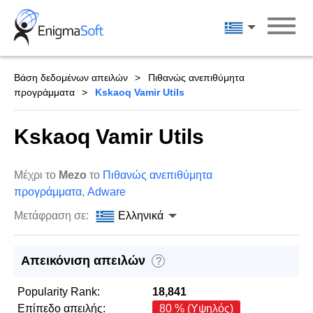
Skip
to
Ελληνικά
content
Βάση δεδομένων απειλών
Πιθανώς ανεπιθύμητα
προγράμματα
Kskaoq Vamir Utils
Kskaoq Vamir Utils
Μέχρι το
Mezo
το
Πιθανώς ανεπιθύμητα
προγράμματα
,
Adware
Μετάφραση σε:
Ελληνικά
Απεικόνιση απειλών
?
Popularity Rank:
18,841
Επίπεδο απειλής:
80 % (Υψηλός)