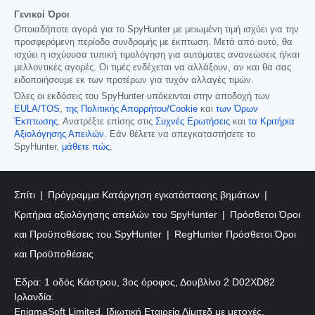
Γενικοί Όροι
Οποιαδήποτε αγορά για το SpyHunter με μειωμένη τιμή ισχύει για την
προσφερόμενη περίοδο συνδρομής με έκπτωση. Μετά από αυτό, θα
ισχύει η ισχύουσα τυπική τιμολόγηση για αυτόματες ανανεώσεις ή/και
μελλοντικές αγορές. Οι τιμές ενδέχεται να αλλάξουν, αν και θα σας
ειδοποιήσουμε εκ των προτέρων για τυχόν αλλαγές τιμών.
Όλες οι εκδόσεις του SpyHunter υπόκεινται στην αποδοχή των
EULA/TOS
,
της Πολιτικής Απορρήτου/Cookie
και
των Όρων
Έκπτωσης
. Ανατρέξτε επίσης στις
Συχνές Ερωτήσεις
και
τα Κριτήρια
Αξιολόγησης Απειλών
. Εάν θέλετε να απεγκαταστήσετε το
SpyHunter,
μάθετε πώς
.
Σπίτι
Πρόγραμμα Κατάργηση εγκατάστασης βημάτων
Κριτήρια αξιολόγησης απειλών του SpyHunter
Πρόσθετοι Όροι
και Προϋποθέσεις του SpyHunter
RegHunter Πρόσθετοι Όροι
και Προϋποθέσεις
Έδρα: 1 οδός Κάστρου, 3ος όροφος, Δουβλίνο 2 D02XD82
Ιρλανδία.
EnigmaSoft Limited, Ιδιωτική Εταιρεία Λίμιτεδ με μετοχές,