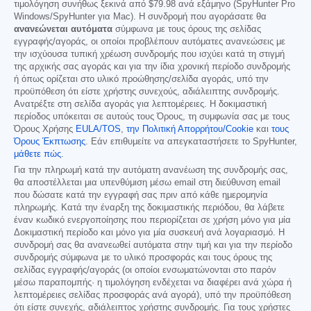
τιμολόγηση συνήθως ξεκινά από
$79.98
ανά εξάμηνο (SpyHunter Pro
Windows/SpyHunter για Mac). Η συνδρομή που αγοράσατε θα
ανανεώνεται αυτόματα
σύμφωνα με τους όρους της σελίδας
εγγραφής/αγοράς, οι οποίοι προβλέπουν αυτόματες ανανεώσεις με
την ισχύουσα τυπική χρέωση συνδρομής που ισχύει κατά τη στιγμή
της αρχικής σας αγοράς και για την ίδια χρονική περίοδο συνδρομής
ή όπως ορίζεται στο υλικό προώθησης/σελίδα αγοράς, υπό την
προϋπόθεση ότι είστε χρήστης συνεχούς, αδιάλειπτης συνδρομής.
Ανατρέξτε στη σελίδα αγοράς για λεπτομέρειες. Η δοκιμαστική
περίοδος υπόκειται σε αυτούς τους Όρους, τη συμφωνία σας με τους
Όρους Χρήσης
EULA/TOS
,
την Πολιτική Απορρήτου/Cookie
και
τους
Όρους Έκπτωσης
. Εάν επιθυμείτε να απεγκαταστήσετε το SpyHunter,
μάθετε πώς
.
Για την πληρωμή κατά την αυτόματη ανανέωση της συνδρομής σας,
θα αποστέλλεται μια υπενθύμιση μέσω email στη διεύθυνση email
που δώσατε κατά την εγγραφή σας πριν από κάθε ημερομηνία
πληρωμής. Κατά την έναρξη της δοκιμαστικής περιόδου, θα λάβετε
έναν κωδικό ενεργοποίησης που περιορίζεται σε χρήση μόνο για μία
Δοκιμαστική περίοδο και μόνο για μία συσκευή ανά λογαριασμό. Η
συνδρομή σας θα ανανεωθεί αυτόματα στην τιμή και για την περίοδο
συνδρομής σύμφωνα με το υλικό προσφοράς και τους όρους της
σελίδας εγγραφής/αγοράς (οι οποίοι ενσωματώνονται στο παρόν
μέσω παραπομπής· η τιμολόγηση ενδέχεται να διαφέρει ανά χώρα ή
λεπτομέρειες σελίδας προσφοράς ανά αγορά), υπό την προϋπόθεση
ότι είστε συνεχής, αδιάλειπτος χρήστης συνδρομής. Για τους χρήστες