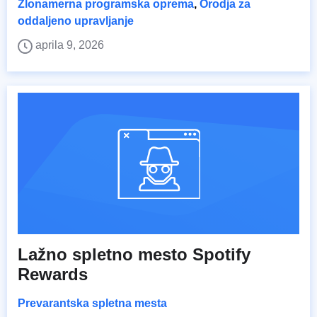
Zlonamerna programska oprema
,
Orodja za
oddaljeno upravljanje
aprila 9, 2026
Lažno spletno mesto Spotify
Rewards
Prevarantska spletna mesta