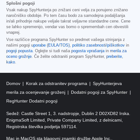
Splošni pogoji
Vsak nakup SpyHunterja po znižani ceni velja za ponujeno znižano
naročniško obdobje. Po tem času bodo za samodejna podaljšanja
in/ali prihodnje nakupe veljale takrat veljavne standardne cene. Cene
se lahko spremenijo, vendar vas bomo o spremembah cen obvestili
vnaprej.
Vse različice programa SpyHunter so predmet vašega strinjanja z
našimi pogoji
uporabe (EULA/TOS)
,
politiko zasebnosti/piškotkov
in
pogoji popusta
. Oglejte si tudi naša
pogosta vprašanja
in
merila za
oceno grožnje
. Če želite odstraniti program SpyHunter,
preberite,
kako
.
Domov
Korak za odstranitev programa
SpyHunterjeva
merila za ocenjevanje groženj
Dodatni pogoji za SpyHunter
RegHunter Dodatni pogoji
Sedež: Castle Street 1, 3. nadstropje, Dublin 2 D02XD82 Irska.
EnigmaSoft Limited, Private Company Limited, z delnicami,
Registrska številka podjetja 597114.
Mac in MacOS sta blagovni znamki družbe Apple Inc.,