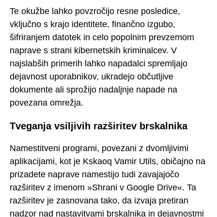
Te okužbe lahko povzročijo resne posledice,
vključno s krajo identitete, finančno izgubo,
šifriranjem datotek in celo popolnim prevzemom
naprave s strani kibernetskih kriminalcev. V
najslabših primerih lahko napadalci spremljajo
dejavnost uporabnikov, ukradejo občutljive
dokumente ali sprožijo nadaljnje napade na
povezana omrežja.
Tveganja vsiljivih razširitev brskalnika
Namestitveni programi, povezani z dvomljivimi
aplikacijami, kot je Kskaoq Vamir Utils, običajno na
prizadete naprave namestijo tudi zavajajočo
razširitev z imenom »Shrani v Google Drive«. Ta
razširitev je zasnovana tako, da izvaja pretiran
nadzor nad nastavitvami brskalnika in dejavnostmi