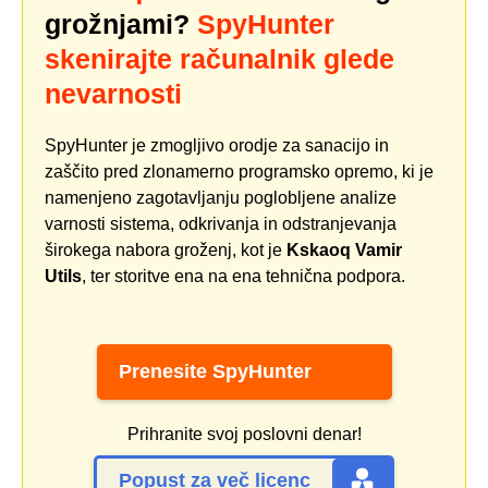
grožnjami?
SpyHunter
skenirajte računalnik glede
nevarnosti
SpyHunter je zmogljivo orodje za sanacijo in
zaščito pred zlonamerno programsko opremo, ki je
namenjeno zagotavljanju poglobljene analize
varnosti sistema, odkrivanja in odstranjevanja
širokega nabora groženj, kot je
Kskaoq Vamir
Utils
, ter storitve ena na ena tehnična podpora.
Prenesite SpyHunter
Prihranite svoj poslovni denar!
Popust za več licenc