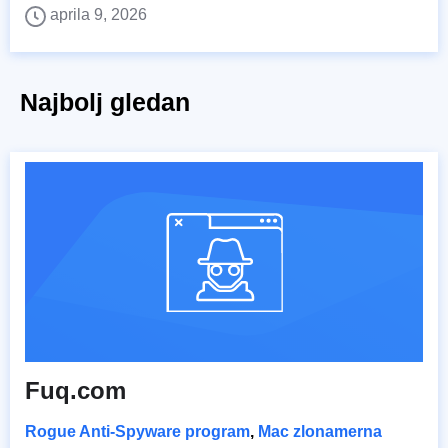
aprila 9, 2026
Najbolj gledan
Fuq.com
Rogue Anti-Spyware program
,
Mac zlonamerna