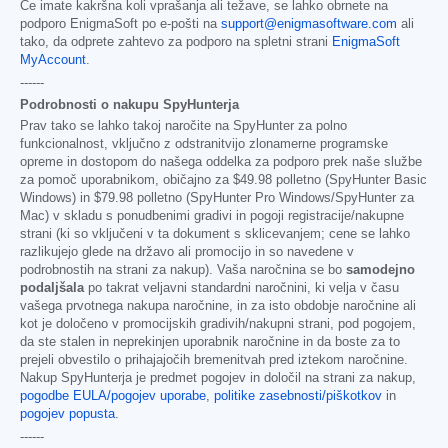
Če imate kakršna koli vprašanja ali težave, se lahko obrnete na
podporo EnigmaSoft po e-pošti na
support@enigmasoftware.com
ali
tako, da odprete zahtevo za podporo na spletni strani
EnigmaSoft
MyAccount
.
------
Podrobnosti o nakupu SpyHunterja
Prav tako se lahko takoj naročite na SpyHunter za polno
funkcionalnost, vključno z odstranitvijo zlonamerne programske
opreme in dostopom do našega oddelka za podporo prek naše službe
za pomoč uporabnikom, običajno za
$49.98
polletno (SpyHunter Basic
Windows) in
$79.98
polletno (SpyHunter Pro Windows/SpyHunter za
Mac) v skladu s ponudbenimi gradivi in pogoji registracije/nakupne
strani (ki so vključeni v ta dokument s sklicevanjem; cene se lahko
razlikujejo glede na državo ali promocijo in so navedene v
podrobnostih na strani za nakup). Vaša naročnina se bo
samodejno
podaljšala
po takrat veljavni standardni naročnini, ki velja v času
vašega prvotnega nakupa naročnine, in za isto obdobje naročnine ali
kot je določeno v promocijskih gradivih/nakupni strani, pod pogojem,
da ste stalen in neprekinjen uporabnik naročnine in da boste za to
prejeli obvestilo o prihajajočih bremenitvah pred iztekom naročnine.
Nakup SpyHunterja je predmet pogojev in določil na strani za nakup,
pogodbe EULA/pogojev uporabe
,
politike zasebnosti/piškotkov
in
pogojev popusta
.
------