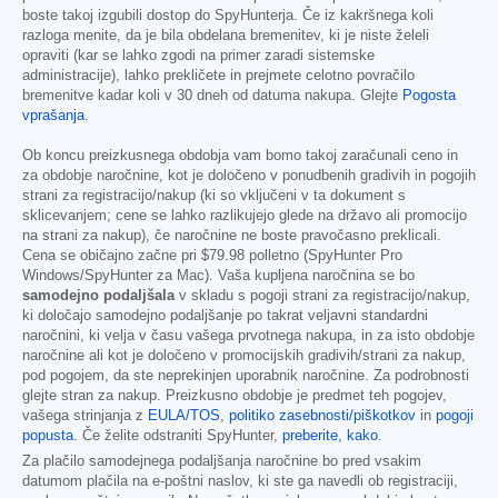
boste takoj izgubili dostop do SpyHunterja. Če iz kakršnega koli
razloga menite, da je bila obdelana bremenitev, ki je niste želeli
opraviti (kar se lahko zgodi na primer zaradi sistemske
administracije), lahko prekličete in prejmete celotno povračilo
bremenitve kadar koli v 30 dneh od datuma nakupa. Glejte
Pogosta
vprašanja
.
Ob koncu preizkusnega obdobja vam bomo takoj zaračunali ceno in
za obdobje naročnine, kot je določeno v ponudbenih gradivih in pogojih
strani za registracijo/nakup (ki so vključeni v ta dokument s
sklicevanjem; cene se lahko razlikujejo glede na državo ali promocijo
na strani za nakup), če naročnine ne boste pravočasno preklicali.
Cena se običajno začne pri
$79.98
polletno (SpyHunter Pro
Windows/SpyHunter za Mac). Vaša kupljena naročnina se bo
samodejno podaljšala
v skladu s pogoji strani za registracijo/nakup,
ki določajo samodejno podaljšanje po takrat veljavni standardni
naročnini, ki velja v času vašega prvotnega nakupa, in za isto obdobje
naročnine ali kot je določeno v promocijskih gradivih/strani za nakup,
pod pogojem, da ste neprekinjen uporabnik naročnine. Za podrobnosti
glejte stran za nakup. Preizkusno obdobje je predmet teh pogojev,
vašega strinjanja z
EULA/TOS
,
politiko zasebnosti/piškotkov
in
pogoji
popusta
. Če želite odstraniti SpyHunter,
preberite, kako
.
Za plačilo samodejnega podaljšanja naročnine bo pred vsakim
datumom plačila na e-poštni naslov, ki ste ga navedli ob registraciji,