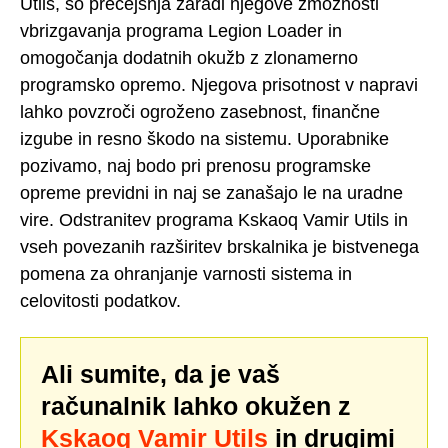
Utils, so precejšnja zaradi njegove zmožnosti
vbrizgavanja programa Legion Loader in
omogočanja dodatnih okužb z zlonamerno
programsko opremo. Njegova prisotnost v napravi
lahko povzroči ogroženo zasebnost, finančne
izgube in resno škodo na sistemu. Uporabnike
pozivamo, naj bodo pri prenosu programske
opreme previdni in naj se zanašajo le na uradne
vire. Odstranitev programa Kskaoq Vamir Utils in
vseh povezanih razširitev brskalnika je bistvenega
pomena za ohranjanje varnosti sistema in
celovitosti podatkov.
Ali sumite, da je vaš
računalnik lahko okužen z
Kskaoq Vamir Utils
in drugimi