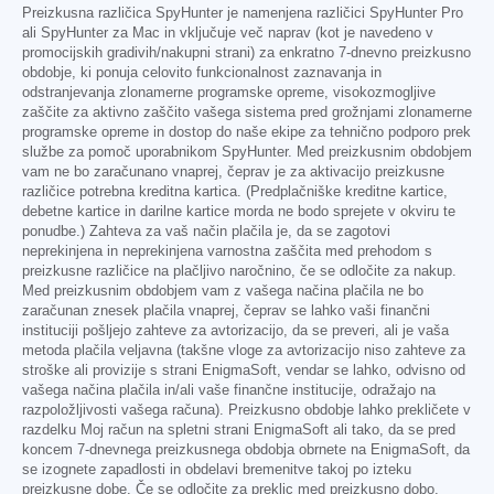
Preizkusna različica SpyHunter je namenjena različici SpyHunter Pro
ali SpyHunter za Mac in vključuje več naprav (kot je navedeno v
promocijskih gradivih/nakupni strani) za enkratno 7-dnevno preizkusno
obdobje, ki ponuja celovito funkcionalnost zaznavanja in
odstranjevanja zlonamerne programske opreme, visokozmogljive
zaščite za aktivno zaščito vašega sistema pred grožnjami zlonamerne
programske opreme in dostop do naše ekipe za tehnično podporo prek
službe za pomoč uporabnikom SpyHunter. Med preizkusnim obdobjem
vam ne bo zaračunano vnaprej, čeprav je za aktivacijo preizkusne
različice potrebna kreditna kartica. (Predplačniške kreditne kartice,
debetne kartice in darilne kartice morda ne bodo sprejete v okviru te
ponudbe.) Zahteva za vaš način plačila je, da se zagotovi
neprekinjena in neprekinjena varnostna zaščita med prehodom s
preizkusne različice na plačljivo naročnino, če se odločite za nakup.
Med preizkusnim obdobjem vam z vašega načina plačila ne bo
zaračunan znesek plačila vnaprej, čeprav se lahko vaši finančni
instituciji pošljejo zahteve za avtorizacijo, da se preveri, ali je vaša
metoda plačila veljavna (takšne vloge za avtorizacijo niso zahteve za
stroške ali provizije s strani EnigmaSoft, vendar se lahko, odvisno od
vašega načina plačila in/ali vaše finančne institucije, odražajo na
razpoložljivosti vašega računa). Preizkusno obdobje lahko prekličete v
razdelku Moj račun na spletni strani EnigmaSoft ali tako, da se pred
koncem 7-dnevnega preizkusnega obdobja obrnete na EnigmaSoft, da
se izognete zapadlosti in obdelavi bremenitve takoj po izteku
preizkusne dobe. Če se odločite za preklic med preizkusno dobo,