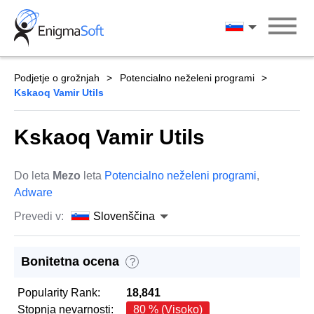
Skip
to
Slovenščina
content
Podjetje o grožnjah
Potencialno neželeni programi
Kskaoq Vamir Utils
Kskaoq Vamir Utils
Do leta
Mezo
leta
Potencialno neželeni programi
,
Adware
Prevedi v:
Slovenščina
Bonitetna ocena
?
Popularity Rank:
18,841
Stopnja nevarnosti:
80 % (Visoko)