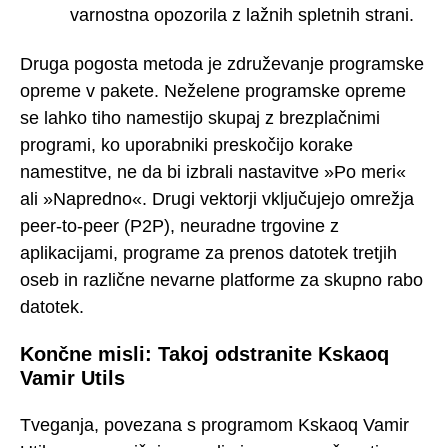
varnostna opozorila z lažnih spletnih strani.
Druga pogosta metoda je združevanje programske
opreme v pakete. Neželene programske opreme
se lahko tiho namestijo skupaj z brezplačnimi
programi, ko uporabniki preskočijo korake
namestitve, ne da bi izbrali nastavitve »Po meri«
ali »Napredno«. Drugi vektorji vključujejo omrežja
peer-to-peer (P2P), neuradne trgovine z
aplikacijami, programe za prenos datotek tretjih
oseb in različne nevarne platforme za skupno rabo
datotek.
Končne misli: Takoj odstranite Kskaoq
Vamir Utils
Tveganja, povezana s programom Kskaoq Vamir