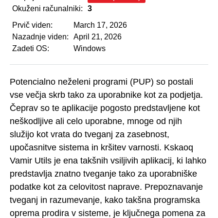
Okuženi računalniki:
3
Prvič viden:
March 17, 2026
Nazadnje viden:
April 21, 2026
Zadeti OS:
Windows
Potencialno neželeni programi (PUP) so postali
vse večja skrb tako za uporabnike kot za podjetja.
Čeprav so te aplikacije pogosto predstavljene kot
neškodljive ali celo uporabne, mnoge od njih
služijo kot vrata do tveganj za zasebnost,
upočasnitve sistema in kršitev varnosti. Kskaoq
Vamir Utils je ena takšnih vsiljivih aplikacij, ki lahko
predstavlja znatno tveganje tako za uporabniške
podatke kot za celovitost naprave. Prepoznavanje
tveganj in razumevanje, kako takšna programska
oprema prodira v sisteme, je ključnega pomena za