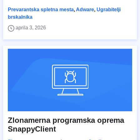
Prevarantska spletna mesta
,
Adware
,
Ugrabitelji
brskalnika
aprila 3, 2026
Zlonamerna programska oprema
SnappyClient