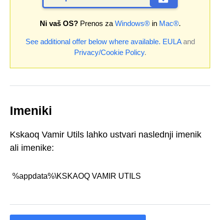
Ni vaš OS?
Prenos za
Windows®
in
Mac®
.
See additional offer below where available.
EULA
and
Privacy/Cookie Policy
.
Imeniki
Kskaoq Vamir Utils lahko ustvari naslednji imenik
ali imenike:
%appdata%\KSKAOQ VAMIR UTILS