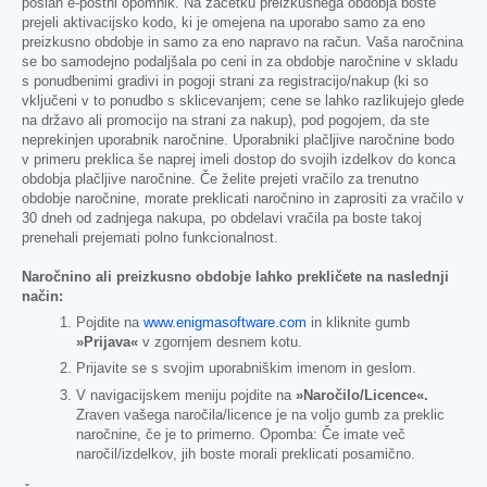
poslan e-poštni opomnik. Na začetku preizkusnega obdobja boste
prejeli aktivacijsko kodo, ki je omejena na uporabo samo za eno
preizkusno obdobje in samo za eno napravo na račun. Vaša naročnina
se bo samodejno podaljšala po ceni in za obdobje naročnine v skladu
s ponudbenimi gradivi in pogoji strani za registracijo/nakup (ki so
vključeni v to ponudbo s sklicevanjem; cene se lahko razlikujejo glede
na državo ali promocijo na strani za nakup), pod pogojem, da ste
neprekinjen uporabnik naročnine. Uporabniki plačljive naročnine bodo
v primeru preklica še naprej imeli dostop do svojih izdelkov do konca
obdobja plačljive naročnine. Če želite prejeti vračilo za trenutno
obdobje naročnine, morate preklicati naročnino in zaprositi za vračilo v
30 dneh od zadnjega nakupa, po obdelavi vračila pa boste takoj
prenehali prejemati polno funkcionalnost.
Naročnino ali preizkusno obdobje lahko prekličete na naslednji
način:
Pojdite na
www.enigmasoftware.com
in kliknite gumb
»Prijava«
v zgornjem desnem kotu.
Prijavite se s svojim uporabniškim imenom in geslom.
V navigacijskem meniju pojdite na
»Naročilo/Licence«.
Zraven vašega naročila/licence je na voljo gumb za preklic
naročnine, če je to primerno. Opomba: Če imate več
naročil/izdelkov, jih boste morali preklicati posamično.