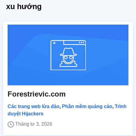
xu hướng
Forestrievic.com
Các trang web lừa đảo
,
Phần mềm quảng cáo
,
Trình
duyệt Hijackers
Tháng tư 3, 2026