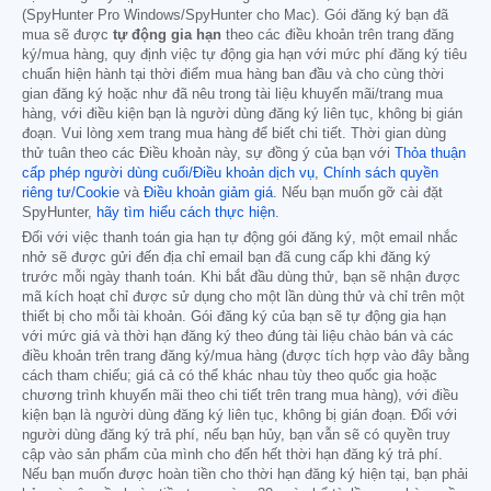
(SpyHunter Pro Windows/SpyHunter cho Mac). Gói đăng ký bạn đã
mua sẽ được
tự động gia hạn
theo các điều khoản trên trang đăng
ký/mua hàng, quy định việc tự động gia hạn với mức phí đăng ký tiêu
chuẩn hiện hành tại thời điểm mua hàng ban đầu và cho cùng thời
gian đăng ký hoặc như đã nêu trong tài liệu khuyến mãi/trang mua
hàng, với điều kiện bạn là người dùng đăng ký liên tục, không bị gián
đoạn. Vui lòng xem trang mua hàng để biết chi tiết. Thời gian dùng
thử tuân theo các Điều khoản này, sự đồng ý của bạn với
Thỏa thuận
cấp phép người dùng cuối/Điều khoản dịch vụ
,
Chính sách quyền
riêng tư/Cookie
và
Điều khoản giảm giá
. Nếu bạn muốn gỡ cài đặt
SpyHunter,
hãy tìm hiểu cách thực hiện
.
Đối với việc thanh toán gia hạn tự động gói đăng ký, một email nhắc
nhở sẽ được gửi đến địa chỉ email bạn đã cung cấp khi đăng ký
trước mỗi ngày thanh toán. Khi bắt đầu dùng thử, bạn sẽ nhận được
mã kích hoạt chỉ được sử dụng cho một lần dùng thử và chỉ trên một
thiết bị cho mỗi tài khoản. Gói đăng ký của bạn sẽ tự động gia hạn
với mức giá và thời hạn đăng ký theo đúng tài liệu chào bán và các
điều khoản trên trang đăng ký/mua hàng (được tích hợp vào đây bằng
cách tham chiếu; giá cả có thể khác nhau tùy theo quốc gia hoặc
chương trình khuyến mãi theo chi tiết trên trang mua hàng), với điều
kiện bạn là người dùng đăng ký liên tục, không bị gián đoạn. Đối với
người dùng đăng ký trả phí, nếu bạn hủy, bạn vẫn sẽ có quyền truy
cập vào sản phẩm của mình cho đến hết thời hạn đăng ký trả phí.
Nếu bạn muốn được hoàn tiền cho thời hạn đăng ký hiện tại, bạn phải