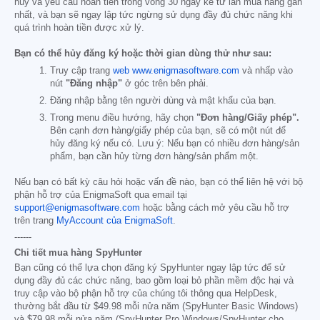
hủy và yêu cầu hoàn tiền trong vòng 30 ngày kể từ lần mua hàng gần
nhất, và bạn sẽ ngay lập tức ngừng sử dụng đầy đủ chức năng khi
quá trình hoàn tiền được xử lý.
Bạn có thể hủy đăng ký hoặc thời gian dùng thử như sau:
Truy cập trang
web www.enigmasoftware.com
và nhấp vào
nút
"Đăng nhập"
ở góc trên bên phải.
Đăng nhập bằng tên người dùng và mật khẩu của bạn.
Trong menu điều hướng, hãy chọn
"Đơn hàng/Giấy phép".
Bên cạnh đơn hàng/giấy phép của bạn, sẽ có một nút để
hủy đăng ký nếu có. Lưu ý: Nếu bạn có nhiều đơn hàng/sản
phẩm, bạn cần hủy từng đơn hàng/sản phẩm một.
Nếu bạn có bất kỳ câu hỏi hoặc vấn đề nào, bạn có thể liên hệ với bộ
phận hỗ trợ của EnigmaSoft qua email tại
support@enigmasoftware.com
hoặc bằng cách mở yêu cầu hỗ trợ
trên trang
MyAccount của EnigmaSoft
.
------
Chi tiết mua hàng SpyHunter
Bạn cũng có thể lựa chọn đăng ký SpyHunter ngay lập tức để sử
dụng đầy đủ các chức năng, bao gồm loại bỏ phần mềm độc hại và
truy cập vào bộ phận hỗ trợ của chúng tôi thông qua HelpDesk,
thường bắt đầu từ
$49.98
mỗi nửa năm (SpyHunter Basic Windows)
và
$79.98
mỗi nửa năm (SpyHunter Pro Windows/SpyHunter cho