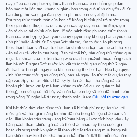
này.) Yêu cầu về phương thức thanh toán của bạn nhằm giúp đảm
bảo bảo mật liên tục, không bị gián đoạn trong quá trình chuyển đổi từ
bản dùng thử sang gói đăng ký trả phí nếu bạn quyết định mua.
Phương thức thanh toán của bạn sẽ không bị tính phí trả trước trong
thời gian dùng thử, mặc dù các yêu cầu ủy quyền có thể được gửi
đến tổ chức tài chính của bạn để xác minh rằng phương thức thanh
toán của bạn hợp lệ (các yêu cầu ủy quyền này không phải là yêu cầu
tính phí hoặc lệ phí từ EnigmaSoft nhưng, tùy thuộc vào phương
thức thanh toán và/hoặc tổ chức tài chính của bạn, có thể ảnh hưởng
đến số dư tài khoản của bạn). Bạn có thể hủy bản dùng thử thông qua
mục Tài khoản của tôi trên trang web của EnigmaSoft hoặc bằng cách
liên hệ với EnigmaSoft trước khi kết thúc thời gian dùng thử 7 ngày
để tránh bị tính phí ngay sau khi bản dùng thử hết hạn. Nếu bạn quyết
định hủy trong thời gian dùng thử, bạn sẽ ngay lập tức mất quyền truy
cập vào SpyHunter. Nếu vì bất kỳ lý do nào, bạn cho rằng đã có
khoản phí được xử lý mà bạn không muốn (ví dụ: do quản trị hệ
thống), bạn cũng có thể hủy và nhận lại toàn bộ số tiền đã thanh toán
trong vòng 30 ngày kể từ ngày thanh toán. Xem
Câu hỏi thường gặp
.
Khi kết thúc thời gian dùng thử, bạn sẽ bị tính phí ngay lập tức với
mức giá và thời gian đăng ký như đã nêu trong tài liệu chào bán và
các điều khoản trên trang đăng ký/mua hàng (được tích hợp vào đây
bằng cách tham chiếu; giá cả có thể khác nhau tùy theo quốc gia
hoặc chương trình khuyến mãi theo chi tiết trên trang mua hàng) nếu
bạn không hủy kịp thời. Giá thường bắt đầu từ
$79.98
mỗi nửa năm