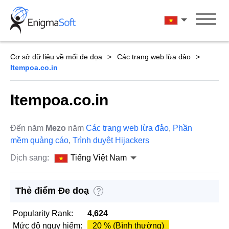
Skip
to
Tiếng Việt Na
content
Cơ sở dữ liệu về mối đe dọa
Các trang web lừa đảo
Itempoa.co.in
Itempoa.co.in
Đến năm
Mezo
năm
Các trang web lừa đảo
,
Phần
mềm quảng cáo
,
Trình duyệt Hijackers
Dịch sang:
Tiếng Việt Nam
Thẻ điểm Đe doạ
?
Popularity Rank:
4,624
Mức độ nguy hiểm:
20 % (Bình thường)