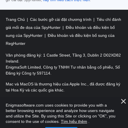
gỡ cài đặt SpyHunter,
hãy tìm hiểu cách thực hiện
.
Trang Chủ
Các bước gỡ cài đặt chương trình
Tiêu chí đánh
giá mối đe dọa của SpyHunter
Điều khoản và điều kiện bổ
sung của SpyHunter
Điều khoản và điều kiện bổ sung của
RegHunter
Văn phòng đăng ký: 1 Castle Street, Tầng 3, Dublin 2 D02XD82
Ireland.
EnigmaSoft Limited, Công ty TNHH Tư nhân bằng cổ phiếu, Số
Đăng ký Công ty 597114.
Mac và MacOS là thương hiệu của Apple Inc., đã được đăng ký
tại Hoa Kỳ và các quốc gia khác.
Bản quyền 2016-
2026
. EnigmaSoft Ltd. Mọi quyền được bảo
Enigmasoftware.com uses cookies to provide you with a
lưu.
better browsing experience and analyze how users navigate
and utilize the Site. By using this Site or clicking on "OK", you
consent to the use of cookies.
Tìm hiểu thêm
.