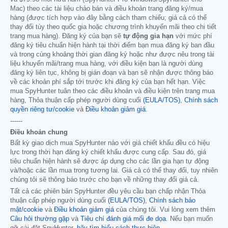
Mac) theo các tài liệu chào bán và điều khoản trang đăng ký/mua
hàng (được tích hợp vào đây bằng cách tham chiếu; giá cả có thể
thay đổi tùy theo quốc gia hoặc chương trình khuyến mãi theo chi tiết
trang mua hàng). Đăng ký của bạn sẽ
tự động gia hạn
với mức phí
đăng ký tiêu chuẩn hiện hành tại thời điểm bạn mua đăng ký ban đầu
và trong cùng khoảng thời gian đăng ký hoặc như được nêu trong tài
liệu khuyến mãi/trang mua hàng, với điều kiện bạn là người dùng
đăng ký liên tục, không bị gián đoạn và bạn sẽ nhận được thông báo
về các khoản phí sắp tới trước khi đăng ký của bạn hết hạn. Việc
mua SpyHunter tuân theo các điều khoản và điều kiện trên trang mua
hàng, Thỏa thuận cấp phép người dùng cuối
(EULA/TOS)
,
Chính sách
quyền riêng tư/cookie
và
Điều khoản giảm giá
.
------
Điều khoản chung
Bất kỳ giao dịch mua SpyHunter nào với giá chiết khấu đều có hiệu
lực trong thời hạn đăng ký chiết khấu được cung cấp. Sau đó, giá
tiêu chuẩn hiện hành sẽ được áp dụng cho các lần gia hạn tự động
và/hoặc các lần mua trong tương lai. Giá cả có thể thay đổi, tuy nhiên
chúng tôi sẽ thông báo trước cho bạn về những thay đổi giá cả.
Tất cả các phiên bản SpyHunter đều yêu cầu bạn chấp nhận Thỏa
thuận cấp phép người dùng cuối
(EULA/TOS)
,
Chính sách bảo
mật/cookie
và
Điều khoản giảm giá
của chúng tôi. Vui lòng xem thêm
Câu hỏi thường gặp
và
Tiêu chí đánh giá mối đe dọa
. Nếu bạn muốn