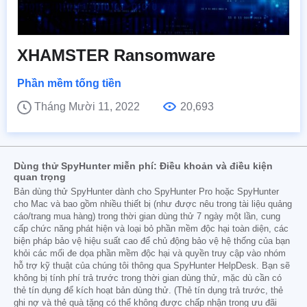
XHAMSTER Ransomware
Phần mềm tống tiền
Tháng Mười 11, 2022
20,693
Dùng thử SpyHunter miễn phí: Điều khoản và điều kiện
quan trọng
Bản dùng thử SpyHunter dành cho SpyHunter Pro hoặc SpyHunter
cho Mac và bao gồm nhiều thiết bị (như được nêu trong tài liệu quảng
cáo/trang mua hàng) trong thời gian dùng thử 7 ngày một lần, cung
cấp chức năng phát hiện và loại bỏ phần mềm độc hại toàn diện, các
biện pháp bảo vệ hiệu suất cao để chủ động bảo vệ hệ thống của bạn
khỏi các mối đe dọa phần mềm độc hại và quyền truy cập vào nhóm
hỗ trợ kỹ thuật của chúng tôi thông qua SpyHunter HelpDesk. Bạn sẽ
không bị tính phí trả trước trong thời gian dùng thử, mặc dù cần có
thẻ tín dụng để kích hoạt bản dùng thử. (Thẻ tín dụng trả trước, thẻ
ghi nợ và thẻ quà tặng có thể không được chấp nhận trong ưu đãi