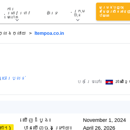
សម្រង់បញ្ចុះ
ការ
ក្រុម
តម្លៃច្រើនអាជ្ញ
ស្រាវជ្រាវ
គាំទ្រ
ហ៊ុន
ប័ណ្ណ
មេរោគ
ក្លែងក្លាយ
Itempoa.co.in
,
ចោរប្លន់
បកប្រែទៅ៖
ភាសាខ
ឃើញដំបូង៖
November 1, 2024
តា។)
បានឃើញចុងក្រោយ៖
April 26, 2026