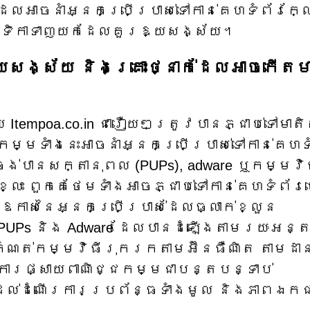
ែលអាចនាំអ្នកប្រើប្រាស់ទៅកាន់គេហទំព័រក្
ឬវេទិកាទាញយកដែលគួរឱ្យសង្ស័យ។
សង្ស័យ និងគ្រោះថ្នាក់ដែលអាចកើតម
tempoa.co.in ជារឿយៗត្រូវបានភ្ជាប់ទៅមាតិ
្មទាំងនេះអាចនាំអ្នកប្រើប្រាស់ទៅកាន់គេហ
់បានសក្តានុពល (PUPs), adware ឬកម្មវិ
លះ ពួកគេថែមទាំងអាចភ្ជាប់ទៅកាន់គេហទំព័រ
ឱកាសនៃអ្នកប្រើប្រាស់ដែលធ្លាក់ខ្លួន
PUPs និង Adware ដែលបានដំឡើងតាមរយៈអន្
រកំណត់កម្មវិធីរុករកតាមអ៊ីនធឺណិត តាមដា
រផ្សាយពាណិជ្ជកម្មជាបន្តបន្ទាប់
់ដល់ដំណើរការប្រព័ន្ធទាំងមូល និងភាពឯ