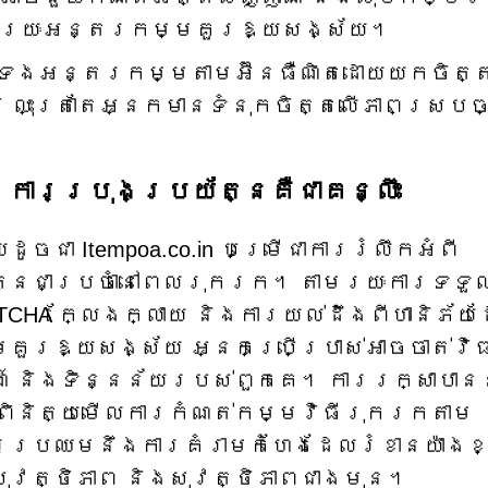
មរយៈអន្តរកម្មគួរឱ្យសង្ស័យ។
់ទងអន្តរកម្មតាមអ៊ីនធឺណិតដោយយកចិត្
 លុះត្រាតែអ្នកមានទំនុកចិត្តលើភាពស្របច្
 ការប្រុងប្រយ័ត្នគឺជាគន្លឹះ
ដូចជា Itempoa.co.in បម្រើជាការរំលឹកអំពី
ត្នជាប្រចាំនៅពេលរុករក។ តាមរយៈការទទួ
PTCHA ក្លែងក្លាយ និងការយល់ដឹងពីហានិភ័យ
គួរឱ្យសង្ស័យ អ្នកប្រើប្រាស់អាចចាត់វិ
៍ និងទិន្នន័យរបស់ពួកគេ។ ការរក្សាបាន
ារពិនិត្យមើលការកំណត់កម្មវិធីរុករកតាម
ារប្រឈមនឹងការគំរាមកំហែងដែលរំខានយ៉ាងខ្
ុវត្ថិភាព និងសុវត្ថិភាពជាងមុន។