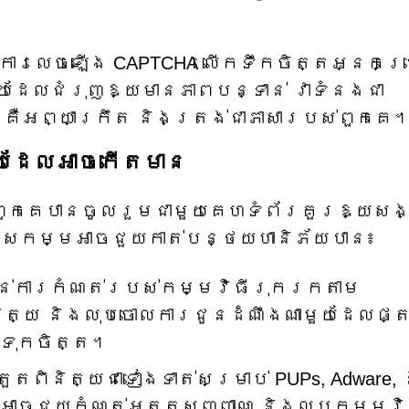
ើការលេចឡើង CAPTCHA លើកទឹកចិត្តអ្នកប្
្យដែលជំរុញឱ្យមានភាពបន្ទាន់ វាទំនងជា
គឺអព្យាក្រឹត និងត្រង់ជាភាសារបស់ពួកគេ
័យដែលអាចកើតមាន
ាពួកគេបានចូលរួមជាមួយគេហទំព័រគួរឱ្យសង
នការសកម្មអាចជួយកាត់បន្ថយហានិភ័យបាន៖
ាន់ការកំណត់របស់កម្មវិធីរុករកតាម
និត្យ និងលុបចោលការជូនដំណឹងណាមួយដែលផ្ត
យទុកចិត្ត។
ួតពិនិត្យជាទៀងទាត់សម្រាប់ PUPs, Adware, 
តអាចជួយកំណត់អត្តសញ្ញាណ និងលុបកម្មវិ