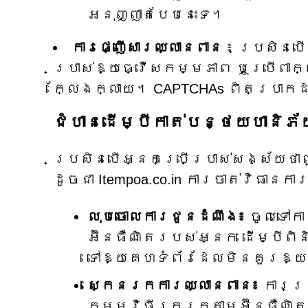
អនុញ្ញាតបែបនេះទេ។
ការផ្ញើសារឈ្លានពាន
៖ ប្រសិនប
ប្រាស់ឱ្យធ្វើសកម្មភាព ឬប្រើពាក
ក្លែងក្លាយ។ CAPTCHAs ពិតប្រាកដ
ជំហានដើម្បីកាត់បន្ថយហានិភ
ប្រសិនបើអ្នកប្រើប្រាស់សង្ស័យថ
ដូចជា Itempoa.co.in ការចាត់វិធា
លុបចោលការជូនដំណឹង៖
ចូលទៅក
អ៊ីនធឺណិតរបស់អ្នក ដើម្បីពិ
ទៅឱ្យគេហទំព័រដែលមិនគួរឱ្
ស្កេនរកការឈ្លានពាន៖
ការត្រ
កម្មវិធីរុករកតាមអ៊ីនធឺណិ