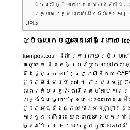
ជំហានដើម្បីកាត់បន្ថយហានិភ័យដែ
រក្សាសុវត្ថិភាពលើអ៊ីនធឺណិត៖ ការប
URLs
ល្បិចបោកបញ្ឆោតនៅពីក្រោយ Ite
Itempoa.co.in ដំណើរការដោយប្រើប្រ
បញ្ឆោត និងកេងប្រវ័ញ្ច។ នៅពេលអ្
នឹងជួបប្រទះការត្រួតពិនិត្យ CAP
ពួកគេមិនមែនជា bot ។ ការជម្រុញ C
ភាពត្រឹមត្រូវ ធ្វើត្រាប់តាមការត
ពាក្យដែលធ្លាប់ស្គាល់។ ទោះជាយ៉ាងណា
ពួកគេអាចនឹងផ្តល់ការអនុញ្ញាតឱ្យ
ការជូនដំណឹងដោយផ្ទាល់ទៅឧបករណ
ស្តង់ដារ។ ការចុចតូចមួយនេះអាចប