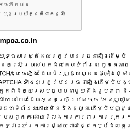
លអាចកើតមាន
្រុងប្រយ័ត្នគឺជាគន្លឹះ
mpoa.co.in
ាស់យុទ្ធសាស្ត្រដែលត្រូវបានរចនាឡើងដើម្បី
នកប្រើប្រាស់មកដល់គេហទំព័រនេះ ពួកគេអាច
TCHA លេចឡើង ដែលជំរុញឱ្យពួកគេផ្ទៀងផ្ទាត
APTCHA ទាំងនេះត្រូវបានរចនាឡើងដើម្បីបង្
្រួតពិនិត្យស្របច្បាប់ជាមួយនឹងរូបភាព ន
ក៏ដោយ នៅពេលដែលអ្នកប្រើប្រាស់ចុច 'អនុញ្ញា
គេហទំព័រនេះដោយមិនដឹងខ្លួន ដើម្បីបញ្ជូ
៍របស់ពួកគេ ដោយរំលងការការពារការរុករ
ើកទ្វារទៅរកការផ្សាយពាណិជ្ជកម្មដែលគួ