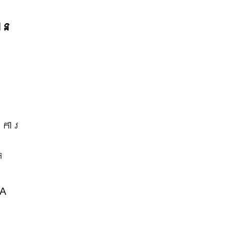
ាន
 ការ
ក
ត
A