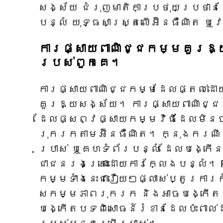
សង្ស័យ ជំរុញមាតិកាប្រថុយប្រថានដ
បន្លំ យុទ្ធសាស្ត្រលើអ៊ីនធឺណិត 
ការផ្សាយពាណិជ្ជកម្មគួរឱ្យ
របស់ពួកគេ។
ការផ្សាយពាណិជ្ជកម្មដែលផ្តល់ដោយ I
គួរឱ្យសង្ស័យ។ ការផ្សាយពាណិជ្ជកម
ដែលផ្សព្វផ្សាយកម្មវិធីដែលមិនចង
រុករកតាមអ៊ីនធឺណិត។ ក្នុងករណីខ្
ប្រាស់ ឬគេហទំព័របន្លំ ដែលបង្កើន
ជាជនរងគ្រោះដោយការក្លែងបន្លំ។ 
កម្មទាំងនេះជារឿយៗផ្លាស់ប្តូរកា
សកម្មភាពរុករក និងអាចបង្កើតកា
បង្កើតបទពិសោធន៍រំខានដែលប៉ះពាល