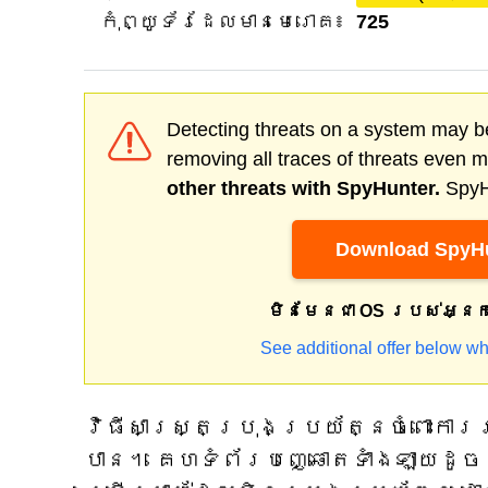
កុំព្យូទ័រដែលមានមេរោគ៖
725
Detecting threats on a system may be
removing all traces of threats even 
other threats with SpyHunter.
SpyHu
Download SpyHu
មិនមែនជា OS របស់អ្ន
See additional offer below wh
វិធីសាស្រ្តប្រុងប្រយ័ត្នចំពោះក
បាន។ គេហទំព័របញ្ឆោតទាំងឡាយដូចជា