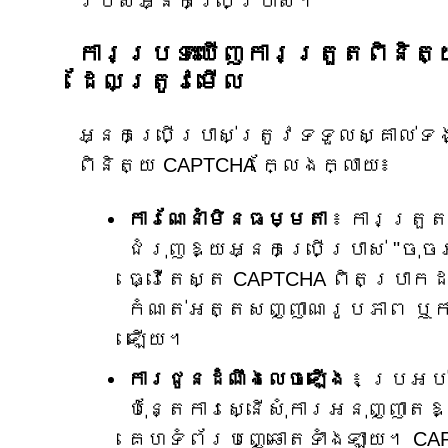
របស់អ្នកប្រើប្រាស់។
ការប្រទះឃើញការត្រួតពិនិត្
ដែលត្រូវមើល
អ្នកប្រើប្រាស់ត្រូវទទួលស្គាល់
ពិនិត្យ CAPTCHA ក្លែងក្លាយ៖
ការណែនាំមិនធម្មតា
៖ ការត្រួ
ជំរុញឱ្យអ្នកប្រើប្រាស់ "ចុច
ធ្វើតេស្ត CAPTCHA ពិតប្រាក
កំណត់អត្តសញ្ញាណរូបភាព ឬក
ឡើយ។
ការជូនដំណឹងលេចឡើង
៖ ប្រអប់
ប៉ុន្តែការស្នើសុំការអនុញ្ញាត
គេហទំព័របញ្ឆោតទាំងឡាយ។ CA