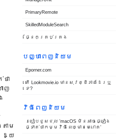
PrimaryRemote
SkilledModuleSearch
ផ្នែកគ្រប់គ្រង
បញ្ហាពេញនិយម
Eporner.com
់ថា
តើ Lookmovie.io មានសុវត្ថិភាពដែរឬ
ហាញ
ទេ?
ិង
ត
វិធីពេញនិយម
ន
របៀបជួសជុល 'macOS មិនអាចផ្ទៀង
កតាម
ផ្ទាត់ថាកម្មវិធីនេះគ្មានមេរោគ'
រឱ្យ