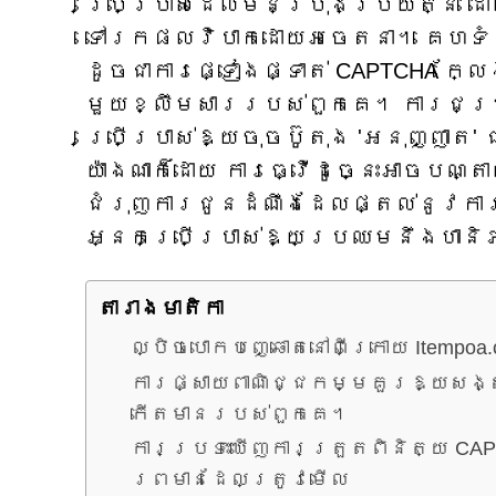
ប្រើប្រាស់ដែលមិនប្រុងប្រយ័ត្ន 
ទៅរកផលវិបាកដោយអចេតនា។ គេហទំព័រ
ដូចជាការផ្ទៀងផ្ទាត់ CAPTCHA ក្ល
មួយខ្លឹមសាររបស់ពួកគេ។ ការជម្រ
ប្រើប្រាស់ឱ្យចុចប៊ូតុង 'អនុញ្ញាត' 
យ៉ាងណាក៏ដោយ ការធ្វើដូច្នេះអាចបណ
ជំរុញការជូនដំណឹងដែលផ្តល់នូវកា
អ្នកប្រើប្រាស់ឱ្យប្រឈមនឹងហានិ
តារាង​មាតិកា
ល្បិចបោកបញ្ឆោតនៅពីក្រោយ Itempoa.c
ការផ្សាយពាណិជ្ជកម្មគួរឱ្យសង្ស័
កើតមានរបស់ពួកគេ។
ការប្រទះឃើញការត្រួតពិនិត្យ CAP
ព្រមានដែលត្រូវមើល