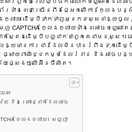
ដោយសារពួកគេប្រើល្បិចកលបោកបញ្ឆោតដែលអាច
ទាំងនេះជាច្រើនពឹងផ្អែកលើការក្លែងបន្ល
ែងក្លាយ ដើម្បីទាក់ទាញអ្នកទស្សនាឱ្យចូល
ុញ CAPTCHA ក្លែងក្លាយទាំងនេះអាចបញ្ឆោ
ជាក់ស្តែងដើម្បីបញ្ជាក់ថាពួកគេជាមនុស្ស។ ទោ
្តាលឱ្យមានការជាវដែលមិនបានរំពឹងទុកដើម្ប
រផ្សាយពាណិជ្ជកម្មដែលរំខាន និងអាចបង្
ភ័យផ្សេងៗលើអ៊ីនធឺណិត។
o.in
យ និងគ្រោះថ្នាក់ដែលអាច
TCHA ក្លែងក្លាយ៖ សញ្ញា