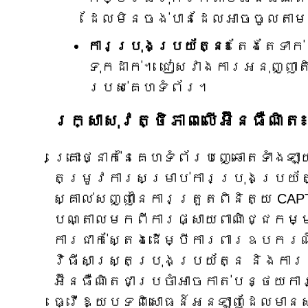
ដែលមិនចង់បានដែលអាចចូលតា
ការប្រុងប្រយ័ត្ន៖
តែងតែទាក
ទុកដាក់។ ជៀសវាងការអនុញ្ញាតិ
របស់គេហទំព័រ។
រក្សាសុវត្ថិភាពលើអ៊ីនធឺណិត៖
គ្រោះថ្នាក់នៃគេហទំព័របញ្ឆោតទាំងឡាយ
តម្រូវការសម្រាប់ការប្រុងប្រយ័
ស្គាល់សញ្ញានៃការត្រួតពិនិត្យ CA
បណ្តាលមកពីការផ្សាយពាណិជ្ជកម្ម
ការជាក់ស្តែងដើម្បីការពារឧបករណ
វិធីសាស្រ្តប្រុងប្រយ័ត្ន និងក
អ៊ីនធឺណិតជាប្រចាំអាចកាត់បន្ថយក
ធ្វើឱ្យបទពិសោធន៍អនឡាញដែលមានស