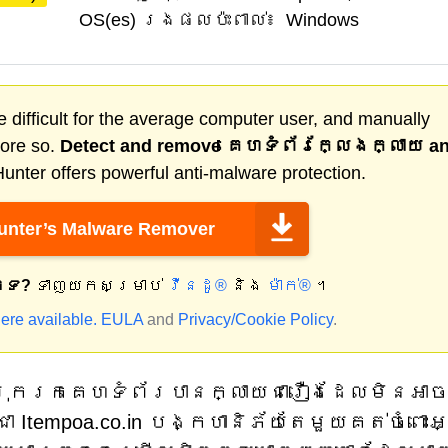
OS(es) រងផលប៉ះពាល់៖
Windows
 difficult for the average computer user, and manually
more so.
Detect and remove
គេហទំព័រក្លែងក្លាយ
a
nter offers powerful anti-malware protection.
nter’s Malware Remover
កទេ?
ទាញយកសម្រាប់
វីនដូ®
និង
ម៉ាក់®
។
ere available.
EULA
and
Privacy/Cookie Policy
.
ាររុករកគេហទំព័របានក្លាយជារឿងដែលមិនអាច
 Itempoa.co.in បង្កហានិភ័យតែមួយគត់ចំពោះ