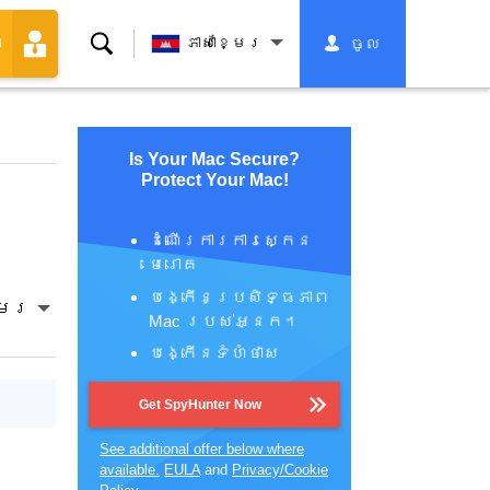
ស្វែងរក
ភាសាខ្មែរ
ចូល
ា
Is Your Mac Secure?
Protect Your Mac!
ដំណើរការការស្កេន
មេរោគ
បង្កើនប្រសិទ្ធភាព
្មែរ
Mac របស់អ្នក។
បង្កើនទំហំថាស
Get SpyHunter Now
See additional offer below where
available.
EULA
and
Privacy/Cookie