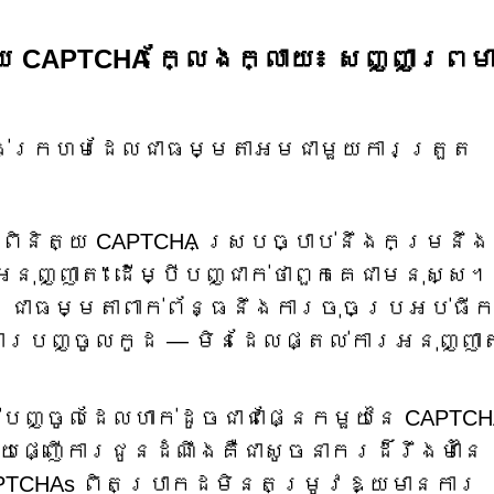
យ CAPTCHA ក្លែងក្លាយ៖ សញ្ញាព្រម
ទង់ក្រហមដែលជាធម្មតាអមជាមួយការត្រួត
តពិនិត្យ CAPTCHA ស្របច្បាប់នឹងកម្រនឹង
អនុញ្ញាត" ដើម្បីបញ្ជាក់ថាពួកគេជាមនុស្ស។
ដ ជាធម្មតាពាក់ព័ន្ធនឹងការចុចប្រអប់ធី
ារបញ្ចូលកូដ — មិនដែលផ្តល់ការអនុញ្ញា
បញ្ចូលដែលហាក់ដូចជាជាផ្នែកមួយនៃ CAPTCH
ឱ្យផ្ញើការជូនដំណឹងគឺជាសូចនាករដ៏រឹងមាំនៃ
PTCHAs ពិតប្រាកដមិនតម្រូវឱ្យមានការ