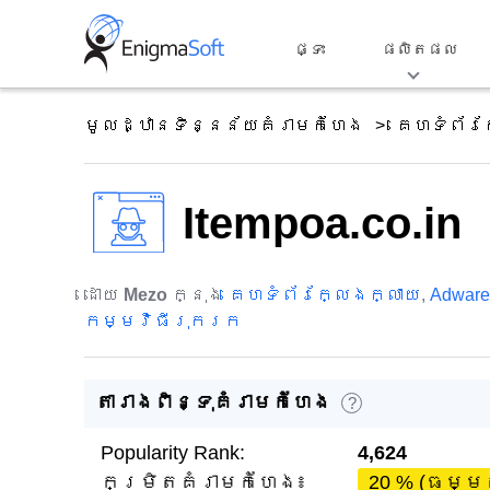
Skip
to
ផ្ទះ
ផលិតផល
content
មូលដ្ឋានទិន្នន័យគំរាមកំហែង
គេហទំព័រ
Itempoa.co.in
ដោយ
Mezo
ក្នុង
គេហទំព័រក្លែងក្លាយ
,
Adware
កម្មវិធីរុករក
តារាងពិន្ទុគំរាមកំហែង
?
Popularity Rank:
4,624
កម្រិតគំរាមកំហែង៖
20 % (ធម្ម