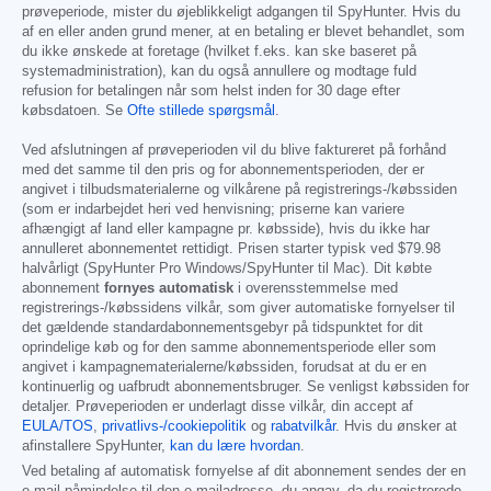
prøveperiode, mister du øjeblikkeligt adgangen til SpyHunter. Hvis du
af en eller anden grund mener, at en betaling er blevet behandlet, som
du ikke ønskede at foretage (hvilket f.eks. kan ske baseret på
systemadministration), kan du også annullere og modtage fuld
refusion for betalingen når som helst inden for 30 dage efter
købsdatoen. Se
Ofte stillede spørgsmål
.
Ved afslutningen af prøveperioden vil du blive faktureret på forhånd
med det samme til den pris og for abonnementsperioden, der er
angivet i tilbudsmaterialerne og vilkårene på registrerings-/købssiden
(som er indarbejdet heri ved henvisning; priserne kan variere
afhængigt af land eller kampagne pr. købsside), hvis du ikke har
annulleret abonnementet rettidigt. Prisen starter typisk ved
$79.98
halvårligt (SpyHunter Pro Windows/SpyHunter til Mac). Dit købte
abonnement
fornyes automatisk
i overensstemmelse med
registrerings-/købssidens vilkår, som giver automatiske fornyelser til
det gældende standardabonnementsgebyr på tidspunktet for dit
oprindelige køb og for den samme abonnementsperiode eller som
angivet i kampagnematerialerne/købssiden, forudsat at du er en
kontinuerlig og uafbrudt abonnementsbruger. Se venligst købssiden for
detaljer. Prøveperioden er underlagt disse vilkår, din accept af
EULA/TOS
,
privatlivs-/cookiepolitik
og
rabatvilkår
. Hvis du ønsker at
afinstallere SpyHunter,
kan du lære hvordan
.
Ved betaling af automatisk fornyelse af dit abonnement sendes der en
e-mail-påmindelse til den e-mailadresse, du angav, da du registrerede