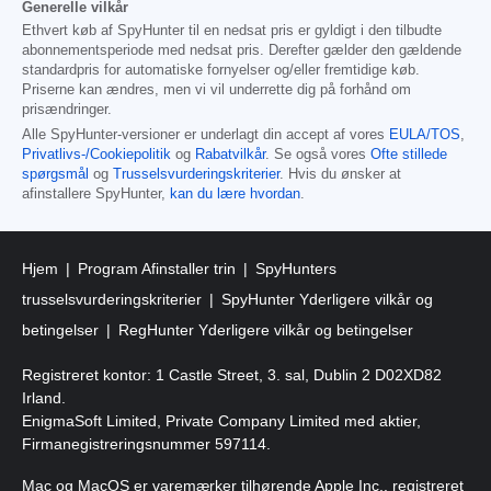
Generelle vilkår
Ethvert køb af SpyHunter til en nedsat pris er gyldigt i den tilbudte
abonnementsperiode med nedsat pris. Derefter gælder den gældende
standardpris for automatiske fornyelser og/eller fremtidige køb.
Priserne kan ændres, men vi vil underrette dig på forhånd om
prisændringer.
Alle SpyHunter-versioner er underlagt din accept af vores
EULA/TOS
,
Privatlivs-/Cookiepolitik
og
Rabatvilkår
. Se også vores
Ofte stillede
spørgsmål
og
Trusselsvurderingskriterier
. Hvis du ønsker at
afinstallere SpyHunter,
kan du lære hvordan
.
Hjem
Program Afinstaller trin
SpyHunters
trusselsvurderingskriterier
SpyHunter Yderligere vilkår og
betingelser
RegHunter Yderligere vilkår og betingelser
Registreret kontor: 1 Castle Street, 3. sal, Dublin 2 D02XD82
Irland.
EnigmaSoft Limited, Private Company Limited med aktier,
Firmanegistreringsnummer 597114.
Mac og MacOS er varemærker tilhørende Apple Inc., registreret