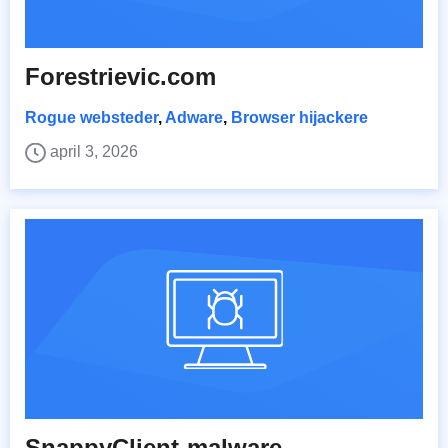
Forestrievic.com
Rogue websteder
,
Adware
,
Browser hijackere
april 3, 2026
SnappyClient-malware