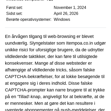
Først set:
November 1, 2024
Sidst set:
April 26, 2026
Berørte operativsystemer:
Windows
En årvågen tilgang til web-browsing er blevet
uundværlig. Slyngelstater som Itempoa.co.in udgør
unikke risici for uforsigtige brugere, da de udnytter
vildledende taktikker, der kan føre til utilsigtede
konsekvenser. Mange af disse websteder er
afhængige af vildledende tricks, såsom falske
CAPTCHA-bekræftelser, for at lokke besøgende til
at engagere sig i deres indhold. Disse falske
CAPTCHA-prompter kan narre brugere til at trykke
på en 'Tillad'-knap, angiveligt for at bekræfte, at de
er mennesker. Men at gøre det kan resultere i
uventede abonnementer på push-meddelelser, der