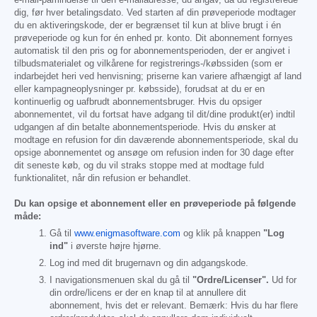
dig, før hver betalingsdato. Ved starten af din prøveperiode modtager
du en aktiveringskode, der er begrænset til kun at blive brugt i én
prøveperiode og kun for én enhed pr. konto. Dit abonnement fornyes
automatisk til den pris og for abonnementsperioden, der er angivet i
tilbudsmaterialet og vilkårene for registrerings-/købssiden (som er
indarbejdet heri ved henvisning; priserne kan variere afhængigt af land
eller kampagneoplysninger pr. købsside), forudsat at du er en
kontinuerlig og uafbrudt abonnementsbruger. Hvis du opsiger
abonnementet, vil du fortsat have adgang til dit/dine produkt(er) indtil
udgangen af din betalte abonnementsperiode. Hvis du ønsker at
modtage en refusion for din daværende abonnementsperiode, skal du
opsige abonnementet og ansøge om refusion inden for 30 dage efter
dit seneste køb, og du vil straks stoppe med at modtage fuld
funktionalitet, når din refusion er behandlet.
Du kan opsige et abonnement eller en prøveperiode på følgende
måde:
Gå til
www.enigmasoftware.com
og klik på knappen
"Log
ind"
i øverste højre hjørne.
Log ind med dit brugernavn og din adgangskode.
I navigationsmenuen skal du gå til
"Ordre/Licenser".
Ud for
din ordre/licens er der en knap til at annullere dit
abonnement, hvis det er relevant. Bemærk: Hvis du har flere