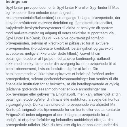
betingelser
SpyHunter-prøveperioden er til SpyHunter Pro eller SpyHunter til Mac
og inkluderer flere enheder (som angivet i
reklamematerialet/købssiden) i en engangs 7-dages prøveperiode, der
tilbyder omfattende malware-detektion og -fjernelsesfunktionalitet,
højtydende beskyttelsessystemer til aktivt at beskytte dit system
mod malware-trusler og adgang til vores tekniske supportteam via
SpyHunter HelpDesk. Du vil ikke blive opkrævet på forhånd i
prøveperioden, selvom et kreditkort er påkrævet for at aktivere
prøveperioden. (Forudbetalte kreditkort, betalingskort og gavekort
accepteres muligvis ikke under dette tilbud.) Kravet til din
betalingsmetode er at hjælpe med at sikre kontinuerlig, uafbrudt
sikkerhedsbeskyttelse under din overgang fra en prøveperiode til et
betalt abonnement, hvis du beslutter dig for at købe. Din
betalingsmetode vil ikke blive opkrævet et beløb på forhånd under
prøveperioden, selvom godkendelsesanmodninger kan sendes til din
finansielle institution for at bekræfte, at din betalingsmetode er gyldig
(sådanne godkendelsesanmodninger er ikke anmodninger om
opkrævninger eller gebyrer fra EnigmaSoft, men kan, afhængigt af din
betalingsmetode og/eller din finansielle institution, afspejle din kontos
tilgængelighed). Du kan annullere din prøveperiode via afsnittet Min
Konto på EnigmaSofts hjemmeside for din konto eller ved at kontakte
EnigmaSoft inden udgangen af den 7-dages prøveperiode for at
undgå, at et gebyr forfalder og behandles umiddelbart efter, at din
prøveperiode udløber. Hvis du beslutter dig for at annullere under din