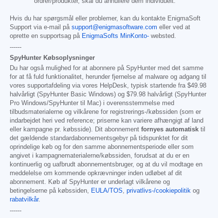
ordrer/produkter, skal du annullere dem individuelt.
Hvis du har spørgsmål eller problemer, kan du kontakte EnigmaSoft
Support via e-mail på
support@enigmasoftware.com
eller ved at
oprette en supportsag på
EnigmaSofts MinKonto-
websted.
------
SpyHunter Købsoplysninger
Du har også mulighed for at abonnere på SpyHunter med det samme
for at få fuld funktionalitet, herunder fjernelse af malware og adgang til
vores supportafdeling via vores HelpDesk, typisk startende fra
$49.98
halvårligt (SpyHunter Basic Windows) og
$79.98
halvårligt (SpyHunter
Pro Windows/SpyHunter til Mac) i overensstemmelse med
tilbudsmaterialerne og vilkårene for registrerings-/købssiden (som er
indarbejdet heri ved reference; priserne kan variere afhængigt af land
eller kampagne pr. købsside). Dit abonnement
fornyes automatisk
til
det gældende standardabonnementsgebyr på tidspunktet for dit
oprindelige køb og for den samme abonnementsperiode eller som
angivet i kampagnematerialerne/købssiden, forudsat at du er en
kontinuerlig og uafbrudt abonnementsbruger, og at du vil modtage en
meddelelse om kommende opkrævninger inden udløbet af dit
abonnement. Køb af SpyHunter er underlagt vilkårene og
betingelserne på købssiden,
EULA/TOS
,
privatlivs-/cookiepolitik
og
rabatvilkår
.
------