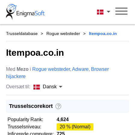
Skip
to
Dansk
content
Trusseldatabase
Rogue websteder
Itempoa.co.in
Itempoa.co.in
Med
Mezo
i
Rogue websteder
,
Adware
,
Browser
hijackere
Oversæt til:
Dansk
Trusselscorekort
?
Popularity Rank:
4,624
Trusselsniveau:
20 % (Normal)
Inficerede computere:
725