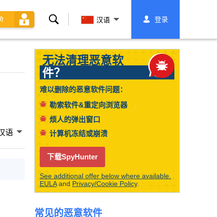
搜
登录
价
汉语
索
无法清理恶意软
件？
难以删除的恶意软件问题：
勒索软件&重定向浏览器
烦人的弹出窗口
汉语
计算机冻结或崩溃
下载SpyHunter
See additional offer below where available.
EULA
and
Privacy/Cookie Policy
.
常见的恶意软件