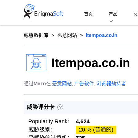
Skip
to
首页
产品
恶
content
威胁数据库
恶意网站
Itempoa.co.in
Itempoa.co.in
通过
Mezo
在
恶意网站
,
广告软件
,
浏览器劫持者
威胁评分卡
?
Popularity Rank:
4,624
威胁级别：
20 % (普通的)