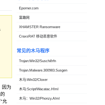
Eporner.com
富趣网
XHAMSTER Ransomware
s
CraxsRAT 移动恶意软件
常见的木马程序
Trojan:Win32/Suschil!rfn
Trojan.Malware.300983.Susgen
木马:Win32/Cloxer
，因为
木马:Script/Wacatac.H!ml
造的
木马：Win32/Phonzy.A!ml
“允