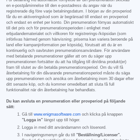
en e-postpåminnelse till den e-postadress du angav när du
registrerade dig före varje betalningsdatum. I början av din provperiod
får du en aktiveringskod som är begränsad till endast en provperiod
och endast en enhet per konto. Din prenumeration förnyas automatiskt
till det pris och för prenumerationsperioden i enlighet med
erbjudandematerialet och villkoren för registrerings-/köpsidan (som
införlivas härmed genom hänvisning; priserna kan variera beroende på
land eller kampanjinformation per köpsida), förutsatt att du är en
kontinuerlig och oavbruten prenumerationsanvändare. För användare
med betalande prenumerationer gäller att om du säger upp
prenumerationen fortsätter du att ha tillgång till din/dina produkt(er)
fram till slutet av din betalda prenumerationsperiod. Om du vill få
återbetalning för din dåvarande prenumerationsperiod måste du säga
upp prenumerationen och ansöka om återbetalning inom 30 dagar efter
ditt senaste köp, och du kommer omedelbart att sluta få full
funktionalitet när din återbetalning har behandlats.
Du kan avsluta en prenumeration eller provperiod på följande
sätt:
Gå till
www.enigmasoftware.com
och klicka på knappen
"Logga in"
längst upp till höger.
Logga in med ditt användarnamn och lösenord.
I navigeringsmenyn går du till
"Beställning/Licenser".