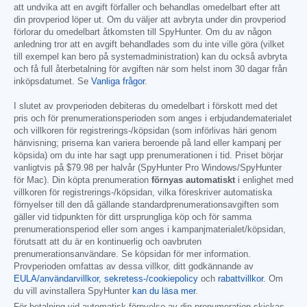
att undvika att en avgift förfaller och behandlas omedelbart efter att
din provperiod löper ut. Om du väljer att avbryta under din provperiod
förlorar du omedelbart åtkomsten till SpyHunter. Om du av någon
anledning tror att en avgift behandlades som du inte ville göra (vilket
till exempel kan bero på systemadministration) kan du också avbryta
och få full återbetalning för avgiften när som helst inom 30 dagar från
inköpsdatumet. Se
Vanliga frågor
.
I slutet av provperioden debiteras du omedelbart i förskott med det
pris och för prenumerationsperioden som anges i erbjudandematerialet
och villkoren för registrerings-/köpsidan (som införlivas häri genom
hänvisning; priserna kan variera beroende på land eller kampanj per
köpsida) om du inte har sagt upp prenumerationen i tid. Priset börjar
vanligtvis på
$79.98
per halvår (SpyHunter Pro Windows/SpyHunter
för Mac). Din köpta prenumeration
förnyas automatiskt
i enlighet med
villkoren för registrerings-/köpsidan, vilka föreskriver automatiska
förnyelser till den då gällande standardprenumerationsavgiften som
gäller vid tidpunkten för ditt ursprungliga köp och för samma
prenumerationsperiod eller som anges i kampanjmaterialet/köpsidan,
förutsatt att du är en kontinuerlig och oavbruten
prenumerationsanvändare. Se köpsidan för mer information.
Provperioden omfattas av dessa villkor, ditt godkännande av
EULA/användarvillkor
,
sekretess-/cookiepolicy
och
rabattvillkor
. Om
du vill avinstallera SpyHunter
kan du läsa mer
.
För betalning vid automatisk förnyelse av din prenumeration skickas