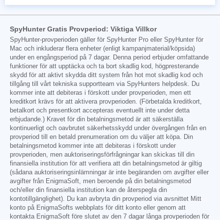
SpyHunter Gratis Provperiod: Viktiga Villkor
SpyHunter-provperioden gäller för SpyHunter Pro eller SpyHunter för
Mac och inkluderar flera enheter (enligt kampanjmaterial/köpsida)
under en engångsperiod på 7 dagar. Denna period erbjuder omfattande
funktioner för att upptäcka och ta bort skadlig kod, högpresterande
skydd för att aktivt skydda ditt system från hot mot skadlig kod och
tillgång till vårt tekniska supportteam via SpyHunters helpdesk. Du
kommer inte att debiteras i förskott under provperioden, men ett
kreditkort krävs för att aktivera provperioden. (Förbetalda kreditkort,
betalkort och presentkort accepteras eventuellt inte under detta
erbjudande.) Kravet för din betalningsmetod är att säkerställa
kontinuerligt och oavbrutet säkerhetsskydd under övergången från en
provperiod till en betald prenumeration om du väljer att köpa. Din
betalningsmetod kommer inte att debiteras i förskott under
provperioden, men auktoriseringsförfrågningar kan skickas till din
finansiella institution för att verifiera att din betalningsmetod är giltig
(sådana auktoriseringsinlämningar är inte begäranden om avgifter eller
avgifter från EnigmaSoft, men beroende på din betalningsmetod
och/eller din finansiella institution kan de återspegla din
kontotillgänglighet). Du kan avbryta din provperiod via avsnittet Mitt
konto på EnigmaSofts webbplats för ditt konto eller genom att
kontakta EnigmaSoft före slutet av den 7 dagar långa provperioden för