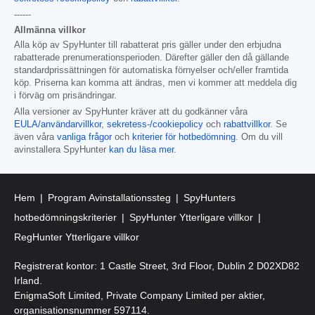
------
Allmänna villkor
Alla köp av SpyHunter till rabatterat pris gäller under den erbjudna
rabatterade prenumerationsperioden. Därefter gäller den då gällande
standardprissättningen för automatiska förnyelser och/eller framtida
köp. Priserna kan komma att ändras, men vi kommer att meddela dig
i förväg om prisändringar.
Alla versioner av SpyHunter kräver att du godkänner våra
EULA/användarvillkor
,
sekretess-/cookiepolicy
och
rabattvillkor
. Se
även våra
vanliga frågor
och
kriterier för hotbedömning
. Om du vill
avinstallera SpyHunter
kan du läsa mer
.
Hem
Program Avinstallationssteg
SpyHunters
hotbedömningskriterier
SpyHunter Ytterligare villkor
RegHunter Ytterligare villkor
Registrerat kontor: 1 Castle Street, 3rd Floor, Dublin 2 D02XD82
Irland.
EnigmaSoft Limited, Private Company Limited per aktier,
organisationsnummer 597114.