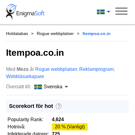
Skip
to
Svenska
content
Hotdatabas
Rogue webbplatser
Itempoa.co.in
Itempoa.co.in
Med
Mezo
år
Rogue webbplatser
,
Reklamprogram
,
Webbläsarkapare
Översätt till:
Svenska
Scorekort för hot
?
Popularity Rank:
4,624
Hotnivå:
20 % (Vanligt)
Infekterade datorer:
725