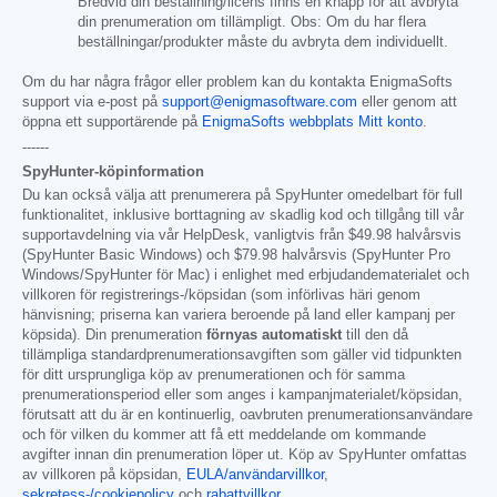
Bredvid din beställning/licens finns en knapp för att avbryta
din prenumeration om tillämpligt. Obs: Om du har flera
beställningar/produkter måste du avbryta dem individuellt.
Om du har några frågor eller problem kan du kontakta EnigmaSofts
support via e-post på
support@enigmasoftware.com
eller genom att
öppna ett supportärende på
EnigmaSofts webbplats Mitt konto
.
------
SpyHunter-köpinformation
Du kan också välja att prenumerera på SpyHunter omedelbart för full
funktionalitet, inklusive borttagning av skadlig kod och tillgång till vår
supportavdelning via vår HelpDesk, vanligtvis från
$49.98
halvårsvis
(SpyHunter Basic Windows) och
$79.98
halvårsvis (SpyHunter Pro
Windows/SpyHunter för Mac) i enlighet med erbjudandematerialet och
villkoren för registrerings-/köpsidan (som införlivas häri genom
hänvisning; priserna kan variera beroende på land eller kampanj per
köpsida). Din prenumeration
förnyas automatiskt
till den då
tillämpliga standardprenumerationsavgiften som gäller vid tidpunkten
för ditt ursprungliga köp av prenumerationen och för samma
prenumerationsperiod eller som anges i kampanjmaterialet/köpsidan,
förutsatt att du är en kontinuerlig, oavbruten prenumerationsanvändare
och för vilken du kommer att få ett meddelande om kommande
avgifter innan din prenumeration löper ut. Köp av SpyHunter omfattas
av villkoren på köpsidan,
EULA/användarvillkor
,
sekretess-/cookiepolicy
och
rabattvillkor
.