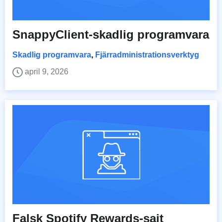
SnappyClient-skadlig programvara
Skadlig programvara
,
Fjärradministrationsverktyg
april 9, 2026
Falsk Spotify Rewards-sajt