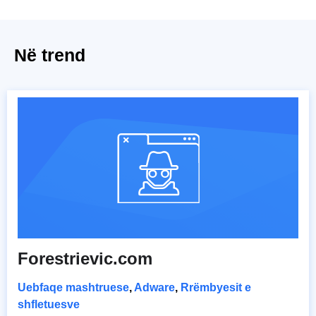
Në trend
Forestrievic.com
Uebfaqe mashtruese
,
Adware
,
Rrëmbyesit e
shfletuesve