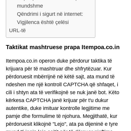
mundshme
Qëndrimi i sigurt në internet:
Vigjilenca është çelësi
URL-të
Taktikat mashtruese prapa Itempoa.co.in
Itempoa.co.in operon duke përdorur taktika të
krijuara për të mashtruar dhe shfrytëzuar. Kur
përdoruesit mbërrijnë në këtë sajt, ata mund të
ndeshen me një kontroll CAPTCHA që shfaqet, i
cili i shtyn ata të verifikojnë se nuk janë bot. Këto
kërkesa CAPTCHA janë krijuar për t'u dukur
autentike, duke imituar kontrolle legjitime me
pamje dhe formulime të njohura. Megjithatë, kur
përdoruesit klikojnë "Lejo", ata pa dijeninë e tyre