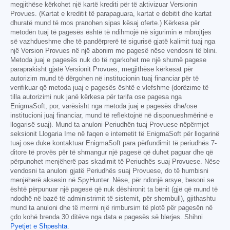
megjithëse kërkohet një kartë krediti për të aktivizuar Versionin
Provues. (Kartat e kreditit të parapaguara, kartat e debitit dhe kartat
dhuratë mund të mos pranohen sipas kësaj oferte.) Kërkesa për
metodën tuaj të pagesës është të ndihmojë në sigurimin e mbrojtjes
së vazhdueshme dhe të pandërprerë të sigurisë gjatë kalimit tuaj nga
një Version Provues në një abonim me pagesë nëse vendosni të blini.
Metoda juaj e pagesës nuk do të ngarkohet me një shumë pagese
paraprakisht gjatë Versionit Provues, megjithëse kërkesat për
autorizim mund të dërgohen në institucionin tuaj financiar për të
verifikuar që metoda juaj e pagesës është e vlefshme (dorëzime të
tilla autorizimi nuk janë kërkesa për tarifa ose pagesa nga
EnigmaSoft, por, varësisht nga metoda juaj e pagesës dhe/ose
institucioni juaj financiar, mund të reflektojnë në disponueshmërinë e
llogarisë suaj). Mund ta anuloni Periudhën tuaj Provuese nëpërmjet
seksionit Llogaria Ime në faqen e internetit të EnigmaSoft për llogarinë
tuaj ose duke kontaktuar EnigmaSoft para përfundimit të periudhës 7-
ditore të provës për të shmangur një pagesë që duhet paguar dhe që
përpunohet menjëherë pas skadimit të Periudhës suaj Provuese. Nëse
vendosni ta anuloni gjatë Periudhës suaj Provuese, do të humbisni
menjëherë aksesin në SpyHunter. Nëse, për ndonjë arsye, besoni se
është përpunuar një pagesë që nuk dëshironit ta bënit (gjë që mund të
ndodhë në bazë të administrimit të sistemit, për shembull), gjithashtu
mund ta anuloni dhe të merrni një rimbursim të plotë për pagesën në
çdo kohë brenda 30 ditëve nga data e pagesës së blerjes. Shihni
Pyetjet e Shpeshta
.