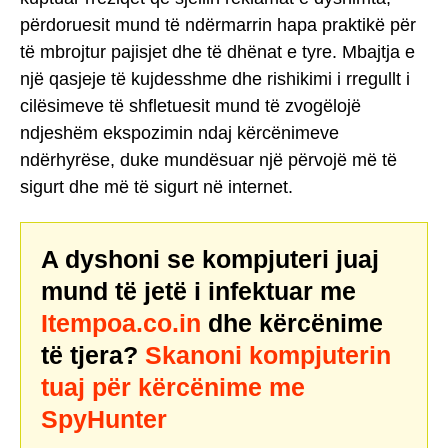
përdoruesit mund të ndërmarrin hapa praktikë për
të mbrojtur pajisjet dhe të dhënat e tyre. Mbajtja e
një qasjeje të kujdesshme dhe rishikimi i rregullt i
cilësimeve të shfletuesit mund të zvogëlojë
ndjeshëm ekspozimin ndaj kërcënimeve
ndërhyrëse, duke mundësuar një përvojë më të
sigurt dhe më të sigurt në internet.
A dyshoni se kompjuteri juaj
mund të jetë i infektuar me
Itempoa.co.in
dhe kërcënime
të tjera?
Skanoni kompjuterin
tuaj për kërcënime me
SpyHunter