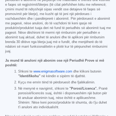
e faqes së regjistrimit/blerjes (të cilat përfshihen këtu me referencë;
çmimi mund të ndryshojë sipas vendit ose detajeve të faqes së
promovimit për blerje), me kusht që të jeni një përdorues i
vazhdueshëm dhe i pandërprerë i abonimit. Për përdoruesit e abonimit
me pagesë, nëse anuloni, do të vazhdoni të keni qasje në
produktin/produktet tuaja deri në fund të periudhës së abonimit tuaj me
pagesë. Nëse dëshironi të merrni një rimbursim për periudhën e
abonimit tuaj aktual, duhet të anuloni dhe të aplikoni për rimbursim
brenda 30 ditëve nga blerja juaj më e fundit, dhe menjëherë do të
ndaloni së marri funksionalitetin e plotë kur të përpunohet rimbursimi
juaj.
Ju mund të anuloni një abonim ose një Periudhë Prove si më
poshtë:
Shkoni te
www.enigmasoftware.com
dhe klikoni butonin
"Identifikohu"
në këndin e sipërm të djathtë.
Kyçu me emrin tënd të përdoruesit dhe fjalëkalimin.
Në menynë e navigimit, shkoni te
"Porosi/Licenca".
Pranë
porosisë/licencës suaj, është i disponueshëm një buton për
të anuluar abonimin tuaj, nëse është e aplikueshme.
Shënim: Nëse keni porosi/produkte të shumta, do t'ju duhet
t'i anuloni ato individualisht.