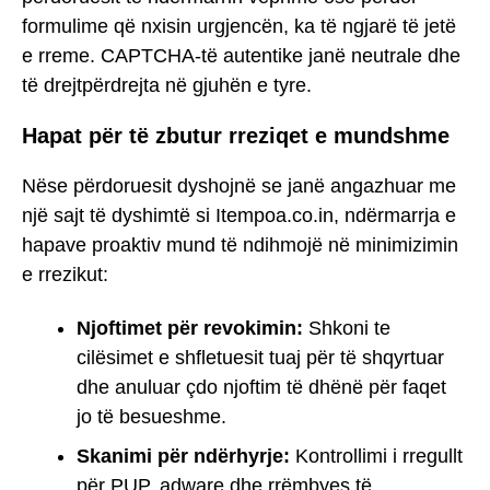
formulime që nxisin urgjencën, ka të ngjarë të jetë
e rreme. CAPTCHA-të autentike janë neutrale dhe
të drejtpërdrejta në gjuhën e tyre.
Hapat për të zbutur rreziqet e mundshme
Nëse përdoruesit dyshojnë se janë angazhuar me
një sajt të dyshimtë si Itempoa.co.in, ndërmarrja e
hapave proaktiv mund të ndihmojë në minimizimin
e rrezikut:
Njoftimet për revokimin:
Shkoni te
cilësimet e shfletuesit tuaj për të shqyrtuar
dhe anuluar çdo njoftim të dhënë për faqet
jo të besueshme.
Skanimi për ndërhyrje:
Kontrollimi i rregullt
për PUP, adware dhe rrëmbyes të