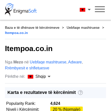
Skip
to
Shqip
content
Baza e të dhënave të kërcënimeve
Uebfaqe mashtruese
Itempoa.co.in
Itempoa.co.in
Nga
Mezo
në
Uebfaqe mashtruese
,
Adware
,
Rrëmbyesit e shfletuesve
Përkthe në:
Shqip
Karta e rezultateve të kërcënimit
?
Popularity Rank:
4,624
Niveli i Kërcënimit:
20 % (Normale)