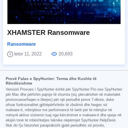
XHAMSTER Ransomware
Ransomware
tetor 11, 2022
20,693
Provë Falas e SpyHunter: Terma dhe Kushte të
Rëndësishme
Versioni Provues i SpyHunter është për SpyHunter Pro ose SpyHunter
për Mac dhe përfshin pajisje të shumta (siç përcaktohet në materialet
promovuese/faqen e blerjes) për një periudhë prove 7-ditore, duke
ofruar funksionalitet gjithëpërfshirës të zbulimit dhe heqjes së
malware-it, mbrojtëse me performancë të lartë për të mbrojtur në
mënyrë aktive sistemin tuaj nga kërcënimet e malware-it dhe qasje në
ekipin tonë të mbështetjes teknike nëpërmjet SpyHunter HelpDesk.
Nuk do t'ju faturohet paraprakisht gjatë periudhës së provës,