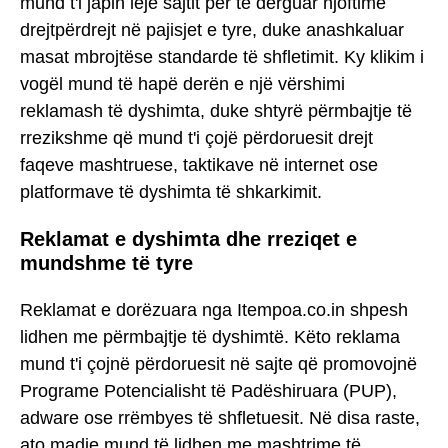
mund t'i japin leje sajtit për të dërguar njoftime
drejtpërdrejt në pajisjet e tyre, duke anashkaluar
masat mbrojtëse standarde të shfletimit. Ky klikim i
vogël mund të hapë derën e një vërshimi
reklamash të dyshimta, duke shtyrë përmbajtje të
rrezikshme që mund t'i çojë përdoruesit drejt
faqeve mashtruese, taktikave në internet ose
platformave të dyshimta të shkarkimit.
Reklamat e dyshimta dhe rreziqet e
mundshme të tyre
Reklamat e dorëzuara nga Itempoa.co.in shpesh
lidhen me përmbajtje të dyshimtë. Këto reklama
mund t'i çojnë përdoruesit në sajte që promovojnë
Programe Potencialisht të Padëshiruara (PUP),
adware ose rrëmbyes të shfletuesit. Në disa raste,
ato madje mund të lidhen me mashtrime të