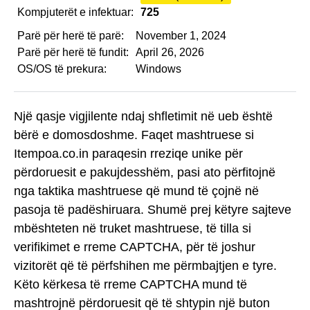
Kompjuterët e infektuar:
725
Parë për herë të parë:
November 1, 2024
Parë për herë të fundit:
April 26, 2026
OS/OS të prekura:
Windows
Një qasje vigjilente ndaj shfletimit në ueb është
bërë e domosdoshme. Faqet mashtruese si
Itempoa.co.in paraqesin rreziqe unike për
përdoruesit e pakujdesshëm, pasi ato përfitojnë
nga taktika mashtruese që mund të çojnë në
pasoja të padëshiruara. Shumë prej këtyre sajteve
mbështeten në truket mashtruese, të tilla si
verifikimet e rreme CAPTCHA, për të joshur
vizitorët që të përfshihen me përmbajtjen e tyre.
Këto kërkesa të rreme CAPTCHA mund të
mashtrojnë përdoruesit që të shtypin një buton