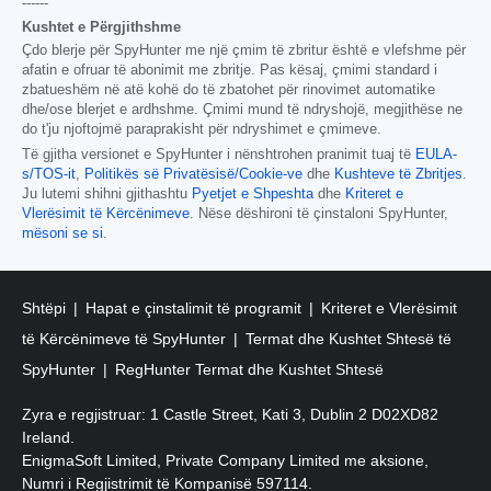
------
Kushtet e Përgjithshme
Çdo blerje për SpyHunter me një çmim të zbritur është e vlefshme për
afatin e ofruar të abonimit me zbritje. Pas kësaj, çmimi standard i
zbatueshëm në atë kohë do të zbatohet për rinovimet automatike
dhe/ose blerjet e ardhshme. Çmimi mund të ndryshojë, megjithëse ne
do t'ju njoftojmë paraprakisht për ndryshimet e çmimeve.
Të gjitha versionet e SpyHunter i nënshtrohen pranimit tuaj të
EULA-
s/TOS-it
,
Politikës së Privatësisë/Cookie-ve
dhe
Kushteve të Zbritjes
.
Ju lutemi shihni gjithashtu
Pyetjet e Shpeshta
dhe
Kriteret e
Vlerësimit të Kërcënimeve
. Nëse dëshironi të çinstaloni SpyHunter,
mësoni se si
.
Shtëpi
Hapat e çinstalimit të programit
Kriteret e Vlerësimit
të Kërcënimeve të SpyHunter
Termat dhe Kushtet Shtesë të
SpyHunter
RegHunter Termat dhe Kushtet Shtesë
Zyra e regjistruar: 1 Castle Street, Kati 3, Dublin 2 D02XD82
Ireland.
EnigmaSoft Limited, Private Company Limited me aksione,
Numri i Regjistrimit të Kompanisë 597114.