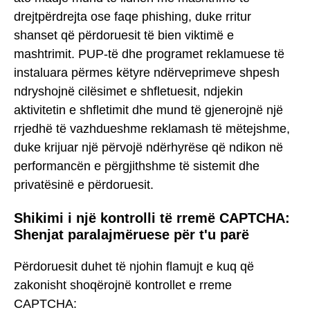
drejtpërdrejta ose faqe phishing, duke rritur
shanset që përdoruesit të bien viktimë e
mashtrimit. PUP-të dhe programet reklamuese të
instaluara përmes këtyre ndërveprimeve shpesh
ndryshojnë cilësimet e shfletuesit, ndjekin
aktivitetin e shfletimit dhe mund të gjenerojnë një
rrjedhë të vazhdueshme reklamash të mëtejshme,
duke krijuar një përvojë ndërhyrëse që ndikon në
performancën e përgjithshme të sistemit dhe
privatësinë e përdoruesit.
Shikimi i një kontrolli të rremë CAPTCHA:
Shenjat paralajmëruese për t'u parë
Përdoruesit duhet të njohin flamujt e kuq që
zakonisht shoqërojnë kontrollet e rreme
CAPTCHA: