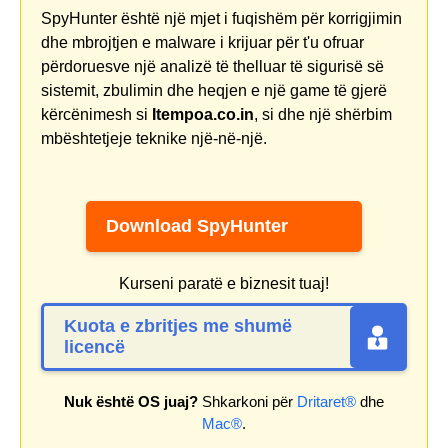
SpyHunter është një mjet i fuqishëm për korrigjimin
dhe mbrojtjen e malware i krijuar për t'u ofruar
përdoruesve një analizë të thelluar të sigurisë së
sistemit, zbulimin dhe heqjen e një game të gjerë
kërcënimesh si
Itempoa.co.in
, si dhe një shërbim
mbështetjeje teknike një-në-një.
Download SpyHunter
Kurseni paratë e biznesit tuaj!
Kuota e zbritjes me shumë
licencë
Nuk është OS juaj?
Shkarkoni për
Dritaret®
dhe
Mac®
.