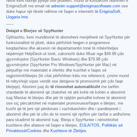
Nëse keni ndonjë pyetje ose problem, mund të kontaktoni Ndihmën e
EnigmaSoft me email në
adresën support@enigmasoftware.com
ose
duke hapur një tiketë ndihme në faqen e internetit
të EnigmaSoft,
Llogaria Ime
.
------
Detajet e Blerjes së SpyHunter
Gjithashtu, keni mundësinë të abonoheni menjëherë në SpyHunter për
funksionalitet të plotë, duke përfshirë heqjen e programeve
keqdashëse dhe aksesin në departamentin tonë të mbështetjes
nëpërmjet HelpDesk-ut tonë, zakonisht duke filluar nga
$49.98
çdo
gjysmëvjetor (SpyHunter Basic Windows) dhe
$79.98
çdo
gjysmëvjetor (SpyHunter Pro Windows/SpyHunter për Mac) në
përputhje me materialet e ofertës dhe kushtet e faqes së
regjistrimit/blerjes (të cilat përfshihen këtu me referencë; çmimi mund
të ndryshojë sipas vendit ose detajeve të promovimit për çdo faqe
blerjeje). Abonimi juaj do
të rinovohet automatikisht
me tarifën
standarde të abonimit që zbatohet në atë kohë në kohën e abonimit
tuaj fillestar të blerjes dhe për të njëjtën periudhë kohore të abonimit
ose siç përcaktohet në materialet promovuese/faqen e blerjes, me
kusht që të jeni një përdorues i vazhdueshëm dhe i pandërprerë i
abonimit dhe për të cilin do të merrni një njoftim për tarifat e ardhshme
para skadimit të abonimit tuaj. Blerja e SpyHunter i nënshtrohet
kushteve dhe afateve në faqen e blerjes,
EULA/TOS
,
Politikës së
Privatësisë/Cookies
dhe
Kushteve të Zbritjes
.