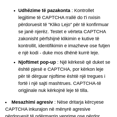
Udhëzime të pazakonta
: Kontrollet
legjitime të CAPTCHA rrallë do t'i nxisin
përdoruesit të "Kliko Lejo" për të konfirmuar
se janë njerëz. Testet e vërteta CAPTCHA
zakonisht përfshijnë klikimin e kutive të
kontrollit, identifikimin e imazheve ose futjen
e një kodi - duke mos dhënë kurrë leje.
Njoftimet pop-up
: Një kërkesë që duket se
është pjesë e CAPTCHA, por kërkon leje
për të dërguar njoftime është një tregues i
fortë i një sajti mashtrues. CAPTCHA-të
origjinale nuk kërkojnë leje të tilla.
Mesazhimi agresiv
: Nëse dritarja kërcyese
CAPTCHA inkurajon në mënyrë agresive
përdoruesit të ndërmarrin veprime ose përdor