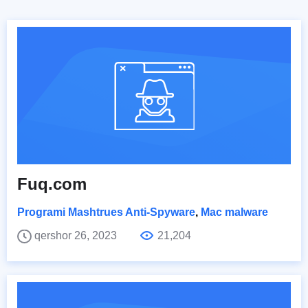
Fuq.com
Programi Mashtrues Anti-Spyware
,
Mac malware
qershor 26, 2023
21,204