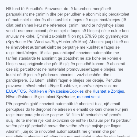
Në fund të Periudhës Provuese, do të faturoheni menjëherë
paraprakisht me çmimin dhe për periudhën e abonimit siç përcaktohet
në materialet e ofertës dhe kushtet e faqes së regjistrimit/blerjes (të
cilat përfshihen këtu me referencë; çmimi mund të ndryshojë sipas
vendit ose promocionit për detajet e faqes së blerjes) nëse nuk e keni
anuluar në kohë. Çmimi zakonisht fillon nga
$79.98
çdo gjysmëvjetor
(SpyHunter Pro Windows/SpyHunter për Mac). Abonimi juaj i blerë do
të
rinovohet automatikisht
në përputhje me kushtet e faqes së
regjistrimit/blerjes, të cilat parashikojnë rinovime automatike me
tarifën standarde të abonimit që zbatohet në atë kohë në kohën e
blerjes suaj origjinale dhe për të njëjtën periudhë kohore të abonimit
ose siç përcaktohet në materialet promovuese/faqen e blerjes, me
kusht që të jeni një përdorues abonimi i vazhdueshëm dhe i
pandërprerë. Ju lutemi shihni faqen e blerjes për detaje. Periudha
provuese i nënshtrohet këtyre Kushteve, marrëveshjes suaj me
EULA/TOS
,
Politikën e Privatësisë/Cookies
dhe
Kushtet e Zbritjes
.
Nëse dëshironi të çinstaloni SpyHunter,
mësoni se si
.
Për pagesën gjatë rinovimit automatik të abonimit tuaj, një email
përkujtues do të dërgohet në adresën e emailit që keni dhënë kur jeni
regjistruar para çdo date pagese. Në fillim të periudhës së provës
suaj, do të merrni një kod aktivizimi që është i kufizuar për t'u përdorur
vetëm për një periudhë prove dhe vetëm për një pajisje për llogari.
Abonimi juaj do të rinovohet automatikisht me çmimin dhe për
periudhën e abonimit në përputhje me materialet e ofertës dhe kushtet