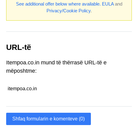
See additional offer below where available.
EULA
and
Privacy/Cookie Policy
.
URL-të
Itempoa.co.in mund të thërrasë URL-të e
mëposhtme:
itempoa.co.in
Shfaq formularin e komenteve (0)