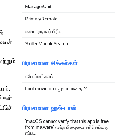
ManagerUnit
PrimaryRemote
கையாளுபவர் பிரிவு
ன்
்பைச்
SkilledModuleSearch
ற்றும்
பிரபலமான சிக்கல்கள்
எபோர்னர்.காம்
ாம்.
Lookmovie.io பாதுகாப்பானதா?
்கள்,
டுச்
பிரபலமான ஹவ்-டாஸ்
'macOS cannot verify that this app is free
from malware' என்ற பிழையை சரிசெய்வது
எப்படி