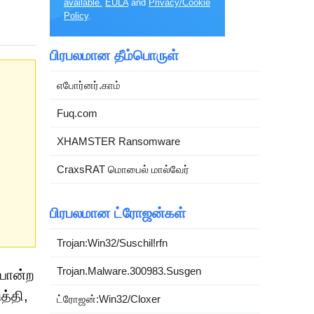
available.
EULA
and
Privacy/Cookie
Policy
.
பிரபலமான தீம்பொருள்
எபோர்னர்.காம்
Fuq.com
XHAMSTER Ransomware
CraxsRAT மொபைல் மால்வேர்
பிரபலமான ட்ரோஜன்கள்
Trojan:Win32/Suschil!rfn
Trojan.Malware.300983.Susgen
போன்ற
த்தி,
ட்ரோஜன்:Win32/Cloxer