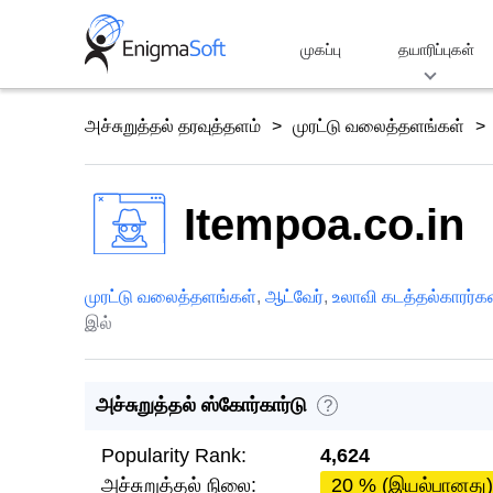
Skip
to
முகப்பு
தயாரிப்புகள்
content
அச்சுறுத்தல் தரவுத்தளம்
முரட்டு வலைத்தளங்கள்
Itempoa.co.in
முரட்டு வலைத்தளங்கள்
,
ஆட்வேர்
,
உலாவி கடத்தல்காரர்க
இல்
அச்சுறுத்தல் ஸ்கோர்கார்டு
?
Popularity Rank:
4,624
அச்சுறுத்தல் நிலை:
20 % (இயல்பானது)