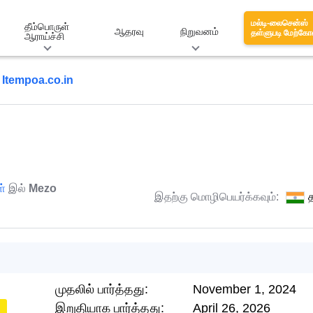
மல்டி-லைசென்ஸ்
தீம்பொருள்
ஆதரவு
நிறுவனம்
தள்ளுபடி மேற்கோ
ஆராய்ச்சி
Itempoa.co.in
ள்
இல்
Mezo
இதற்கு மொழிபெயர்க்கவும்:
த
முதலில் பார்த்தது:
November 1, 2024
இறுதியாக பார்த்தது:
April 26, 2026