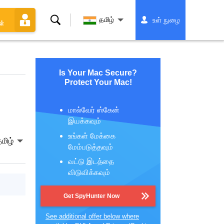
தேடல்
தமிழ்
உள் நுழை
ள்
Is Your Mac Secure?
Protect Your Mac!
மால்வேர் ஸ்கேன்
இயக்கவும்
உங்கள் மேக்கை
மிழ்
மேம்படுத்தவும்
வட்டு இடத்தை
விடுவிக்கவும்
Get SpyHunter Now
See additional offer below where