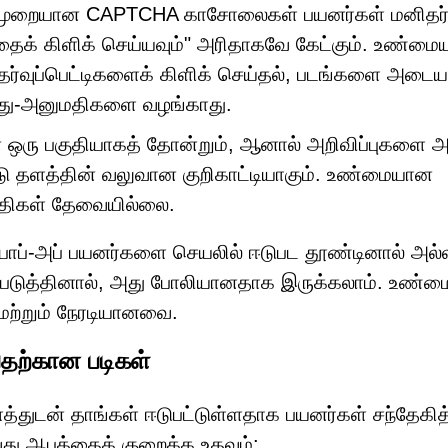
முறையான CAPTCHA காசோலைகள் பயனர்கள் மனிதர்
தைக் கிளிக் செய்யவும்" அரிதாகவே கேட்கும். உண்ம
ுப்பெட்டிகளைக் கிளிக் செய்தல், படங்களை அடைய
ுவது-அனுமதிகளை வழங்காது.
ஒரு பகுதியாகத் தோன்றும், ஆனால் அறிவிப்புகளை அ
ட்டு தளத்தின் வலுவான குறிகாட்டியாகும். உண்மையான
ிகள் தேவையில்லை.
ாப்-அப் பயனர்களை செயலில் ஈடுபட தூண்டினால் அல்
்படுத்தினால், அது போலியானதாக இருக்கலாம். உண்
 மற்றும் நேரடியானவை.
தற்கான படிகள்
த்துடன் தாங்கள் ஈடுபட்டுள்ளதாக பயனர்கள் சந்தேகித்
ு ஆபத்தைக் குறைக்க உதவும்: