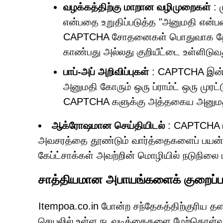
வழக்கத்திற்கு மாறான வழிமுறைகள்
: 
என்பதை உறுதிப்படுத்த "அனுமதி என்ப
CAPTCHA சோதனைகள் பொதுவாக தேர்வ
காண்பது அல்லது குறியீட்டை உள்ளிட
பாப்-அப் அறிவிப்புகள்
: CAPTCHA இன் 
அனுமதி கோரும் ஒரு ப்ராம்ட் ஒரு முர
CAPTCHA களுக்கு அத்தகைய அனுமத
ஆக்ரோஷமான செய்தியிடல்
: CAPTCHA ப
அவசரத்தை தூண்டும் வார்த்தைகளைப் பயன
கேப்ட்சாக்கள் அவற்றின் மொழியில் நடுநிலை
சாத்தியமான அபாயங்களைக் குறைப்ப
Itempoa.co.in போன்ற சந்தேகத்திற்குரிய தள
செயலில் உள்ள நடவடிக்கைகளை மேற்கொள்வத