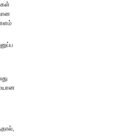
கள்
ையான
ாளம்
னுப்ப
லது
மையான
தால்,