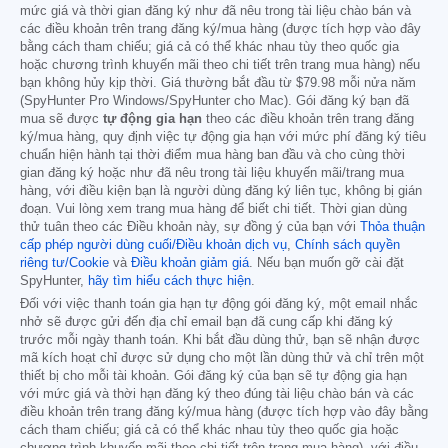
mức giá và thời gian đăng ký như đã nêu trong tài liệu chào bán và
các điều khoản trên trang đăng ký/mua hàng (được tích hợp vào đây
bằng cách tham chiếu; giá cả có thể khác nhau tùy theo quốc gia
hoặc chương trình khuyến mãi theo chi tiết trên trang mua hàng) nếu
bạn không hủy kịp thời. Giá thường bắt đầu từ
$79.98
mỗi nửa năm
(SpyHunter Pro Windows/SpyHunter cho Mac). Gói đăng ký bạn đã
mua sẽ được
tự động gia hạn
theo các điều khoản trên trang đăng
ký/mua hàng, quy định việc tự động gia hạn với mức phí đăng ký tiêu
chuẩn hiện hành tại thời điểm mua hàng ban đầu và cho cùng thời
gian đăng ký hoặc như đã nêu trong tài liệu khuyến mãi/trang mua
hàng, với điều kiện bạn là người dùng đăng ký liên tục, không bị gián
đoạn. Vui lòng xem trang mua hàng để biết chi tiết. Thời gian dùng
thử tuân theo các Điều khoản này, sự đồng ý của bạn với
Thỏa thuận
cấp phép người dùng cuối/Điều khoản dịch vụ
,
Chính sách quyền
riêng tư/Cookie
và
Điều khoản giảm giá
. Nếu bạn muốn gỡ cài đặt
SpyHunter,
hãy tìm hiểu cách thực hiện
.
Đối với việc thanh toán gia hạn tự động gói đăng ký, một email nhắc
nhở sẽ được gửi đến địa chỉ email bạn đã cung cấp khi đăng ký
trước mỗi ngày thanh toán. Khi bắt đầu dùng thử, bạn sẽ nhận được
mã kích hoạt chỉ được sử dụng cho một lần dùng thử và chỉ trên một
thiết bị cho mỗi tài khoản. Gói đăng ký của bạn sẽ tự động gia hạn
với mức giá và thời hạn đăng ký theo đúng tài liệu chào bán và các
điều khoản trên trang đăng ký/mua hàng (được tích hợp vào đây bằng
cách tham chiếu; giá cả có thể khác nhau tùy theo quốc gia hoặc
chương trình khuyến mãi theo chi tiết trên trang mua hàng), với điều