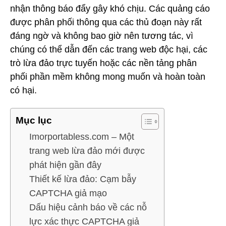
nhận thông báo đẩy gây khó chịu. Các quảng cáo
được phân phối thông qua các thủ đoạn này rất
đáng ngờ và không bao giờ nên tương tác, vì
chúng có thể dẫn đến các trang web độc hại, các
trò lừa đảo trực tuyến hoặc các nền tảng phân
phối phần mềm không mong muốn và hoàn toàn
có hại.
Mục lục
Imorportabless.com – Một
trang web lừa đảo mới được
phát hiện gần đây
Thiết kế lừa đảo: Cạm bẫy
CAPTCHA giả mạo
Dấu hiệu cảnh báo về các nỗ
lực xác thực CAPTCHA giả