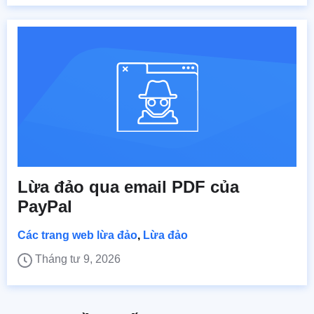
Lừa đảo qua email PDF của
PayPal
Các trang web lừa đảo
,
Lừa đảo
Tháng tư 9, 2026