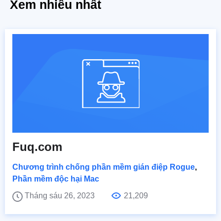
Xem nhiều nhất
Fuq.com
Chương trình chống phần mềm gián điệp Rogue
,
Phần mềm độc hại Mac
Tháng sáu 26, 2023
21,209