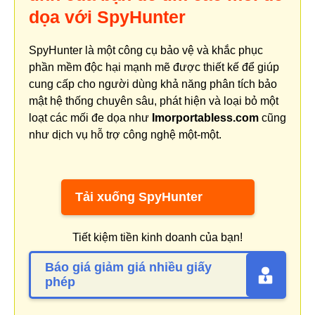
dọa với SpyHunter
SpyHunter là một công cụ bảo vệ và khắc phục
phần mềm độc hại mạnh mẽ được thiết kế để giúp
cung cấp cho người dùng khả năng phân tích bảo
mật hệ thống chuyên sâu, phát hiện và loại bỏ một
loạt các mối đe dọa như
Imorportabless.com
cũng
như dịch vụ hỗ trợ công nghệ một-một.
Tải xuống SpyHunter
Tiết kiệm tiền kinh doanh của bạn!
Báo giá giảm giá nhiều giấy
phép