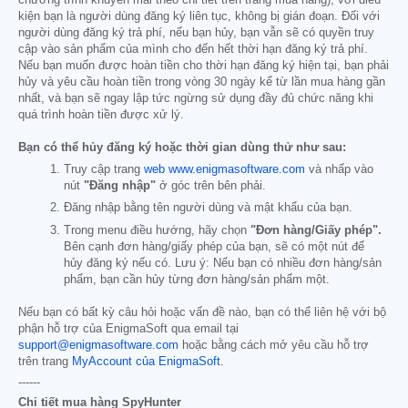
kiện bạn là người dùng đăng ký liên tục, không bị gián đoạn. Đối với
người dùng đăng ký trả phí, nếu bạn hủy, bạn vẫn sẽ có quyền truy
cập vào sản phẩm của mình cho đến hết thời hạn đăng ký trả phí.
Nếu bạn muốn được hoàn tiền cho thời hạn đăng ký hiện tại, bạn phải
hủy và yêu cầu hoàn tiền trong vòng 30 ngày kể từ lần mua hàng gần
nhất, và bạn sẽ ngay lập tức ngừng sử dụng đầy đủ chức năng khi
quá trình hoàn tiền được xử lý.
Bạn có thể hủy đăng ký hoặc thời gian dùng thử như sau:
Truy cập trang
web www.enigmasoftware.com
và nhấp vào
nút
"Đăng nhập"
ở góc trên bên phải.
Đăng nhập bằng tên người dùng và mật khẩu của bạn.
Trong menu điều hướng, hãy chọn
"Đơn hàng/Giấy phép".
Bên cạnh đơn hàng/giấy phép của bạn, sẽ có một nút để
hủy đăng ký nếu có. Lưu ý: Nếu bạn có nhiều đơn hàng/sản
phẩm, bạn cần hủy từng đơn hàng/sản phẩm một.
Nếu bạn có bất kỳ câu hỏi hoặc vấn đề nào, bạn có thể liên hệ với bộ
phận hỗ trợ của EnigmaSoft qua email tại
support@enigmasoftware.com
hoặc bằng cách mở yêu cầu hỗ trợ
trên trang
MyAccount của EnigmaSoft
.
------
Chi tiết mua hàng SpyHunter