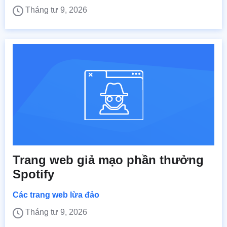
Tháng tư 9, 2026
Trang web giả mạo phần thưởng
Spotify
Các trang web lừa đảo
Tháng tư 9, 2026