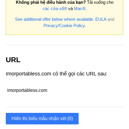
Không phải hệ điều hành của bạn?
Tải xuống cho
các cửa sổ®
và
Mac®
.
See additional offer below where available.
EULA
and
Privacy/Cookie Policy
.
URL
Imorportabless.com có thể gọi các URL sau:
imorportabless.com
Hiển thị biểu mẫu nhận xét (0)