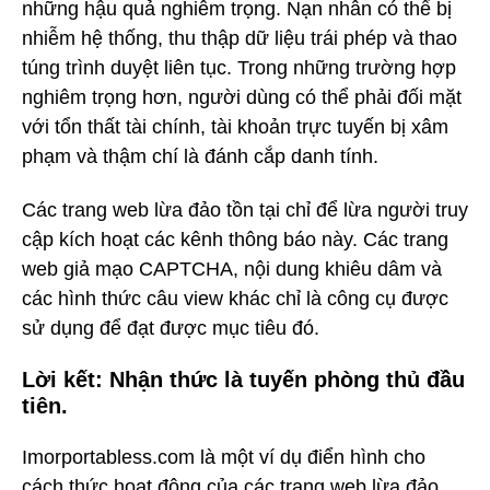
những hậu quả nghiêm trọng. Nạn nhân có thể bị
nhiễm hệ thống, thu thập dữ liệu trái phép và thao
túng trình duyệt liên tục. Trong những trường hợp
nghiêm trọng hơn, người dùng có thể phải đối mặt
với tổn thất tài chính, tài khoản trực tuyến bị xâm
phạm và thậm chí là đánh cắp danh tính.
Các trang web lừa đảo tồn tại chỉ để lừa người truy
cập kích hoạt các kênh thông báo này. Các trang
web giả mạo CAPTCHA, nội dung khiêu dâm và
các hình thức câu view khác chỉ là công cụ được
sử dụng để đạt được mục tiêu đó.
Lời kết: Nhận thức là tuyến phòng thủ đầu
tiên.
Imorportabless.com là một ví dụ điển hình cho
cách thức hoạt động của các trang web lừa đảo