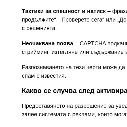
Тактики за спешност и натиск
– фрази
продължите“, „Проверете сега“ или „Д
с решенията.
Неочаквана поява
– CAPTCHA подканит
стрийминг, изтегляне или съдържание з
Разпознаването на тези черти може да
спам с известия.
Какво се случва след активир
Предоставянето на разрешение за увед
залее системата с реклами, които мога