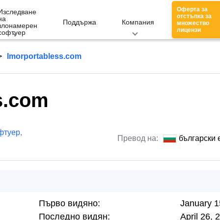
Оферта за
Изследване
отстъпка за
на
Поддържа
Компания
множество
злонамерен
лицензи
софтуер
Imorportabless.com
s.com
фтуер
,
Превод на:
български 
Първо видяно:
January 1
Последно видян:
April 26, 