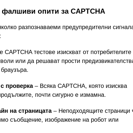
а фалшиви опити за CAPTCHA
колко разпознаваеми предупредителни сигнала
:
е CAPTCHA тестове изискват от потребителите
воли или да решават прости предизвикателств
 браузъра.
 с проверка
– Всяка CAPTCHA, която изисква
продължите, почти сигурно е измамна.
йн на страницата
– Неподходящите страници 
ямо съобщение, изображение на робот или