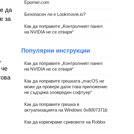
Eporner.com
те да
Безопасен ли е Lookmovie.io?
е за
Как да поправите „Контролният панел
на NVIDIA не се отваря“
Популярни инструкции
,
Как да поправите „Контролният панел
 че
на NVIDIA не се отваря“
това
Как да поправите грешката „macOS не
може да провери дали това приложение
не съдържа зловреден софтуер“
Как да поправите грешка в
актуализацията на Windows 0x8007371b
Как да коригираме сривовете на Roblox