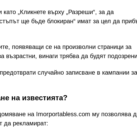
 като „Кликнете върху „Разреши“, за да
остъпът ще бъде блокиран“ имат за цел да приб
е, появяващи се на произволни страници за
а възрастни, винаги трябва да будят подозрени
 предотврати случайно записване в кампании з
ане на известията?
омяване на Imorportabless.com му позволява д
т да рекламират: