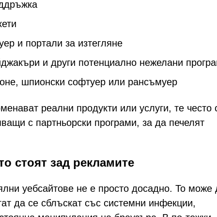
оддръжка
кети
ер и портали за изтегляне
йджакъри и други потенциално нежелани прогр
коне, шпионски софтуер или рансъмуер
менават реални продукти или услуги, те често 
ващи с партньорски програми, за да печелят
то стоят зад рекламите
ялни уебсайтове не е просто досадно. То може 
ат да се сблъскат със системни инфекции,