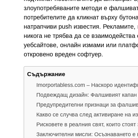
злоупотребяваните методи е фалшиват
потребителите да кликнат върху бутон
натрапчиви push известия. Рекламите, 
никога не трябва да се взаимодейства 
уебсайтове, онлайн измами или платф
откровено вреден софтуер.
Съдържание
Imorportabless.com – Наскоро иденти
Подвеждащ дизайн: Фалшивият капа
Предупредителни признаци за фалши
Какво се случва след активиране на и
Рисковете в реалния свят, които стоят
Заключителни мисли: Осъзнаването е 