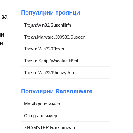
Популярни троянци
 за
Trojan:Win32/Suschil!rfn
ни
Trojan.Malware.300983.Susgen
и
Троян: Win32/Cloxer
Троян: Script/Wacatac.H!ml
Троян: Win32/Phonzy.A!ml
Популярни Ransomware
Mmvb рансъмуер
Ofoq рансъмуер
XHAMSTER Ransomware