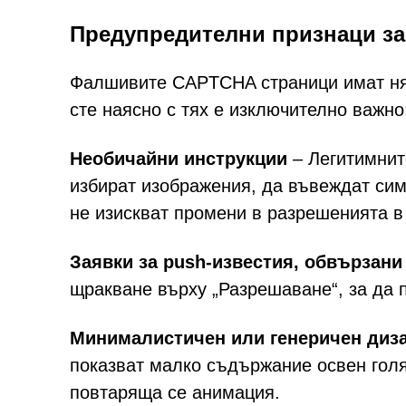
Предупредителни признаци з
Фалшивите CAPTCHA страници имат ня
сте наясно с тях е изключително важно
Необичайни инструкции
– Легитимнит
избират изображения, да въвеждат сим
не изискват промени в разрешенията в
Заявки за push-известия, обвързани
щракване върху „Разрешаване“, за да 
Минималистичен или генеричен диза
показват малко съдържание освен гол
повтаряща се анимация.