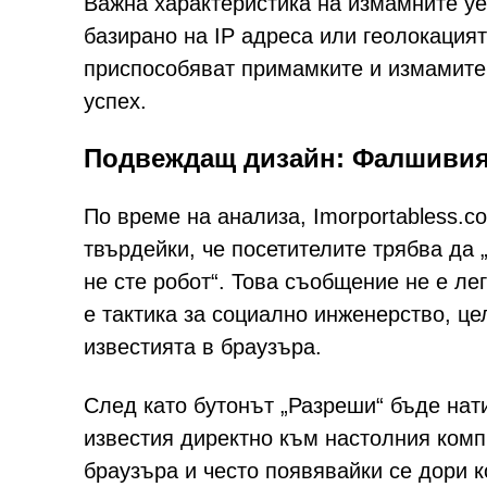
Важна характеристика на измамните уе
базирано на IP адреса или геолокацият
приспособяват примамките и измамите 
успех.
Подвеждащ дизайн: Фалшивия
По време на анализа, Imorportabless.
твърдейки, че посетителите трябва да 
не сте робот“. Това съобщение не е ле
е тактика за социално инженерство, ц
известията в браузъра.
След като бутонът „Разреши“ бъде нат
известия директно към настолния комп
браузъра и често появявайки се дори к