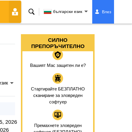
Търсене
български език
Влез
СИЛНО
ПРЕПОРЪЧИТЕЛНО
Вашият Mac защитен ли е?
език
Стартирайте БЕЗПЛАТНО
сканиране за зловреден
софтуер
5, 2026
Премахнете зловреден
2026
софтуер (БЕЗПЛАТНО)