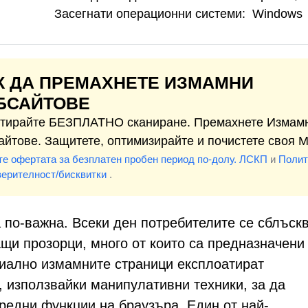
Засегнати операционни системи:
Windows
К ДА ПРЕМАХНЕТЕ ИЗМАМНИ
БСАЙТОВЕ
тирайте БЕЗПЛАТНО сканиране. Премахнете Измам
айтове. Защитете, оптимизирайте и почистете своя M
те офертата за безплатен пробен период по-долу.
ЛСКП
и
Полит
верителност/бисквитки
.
 по-важна. Всеки ден потребителите се сблъскв
щи прозорци, много от които са предназначени
циално измамните страници експлоатират
, използвайки манипулативни техники, за да
редни функции на браузъра. Един от най-