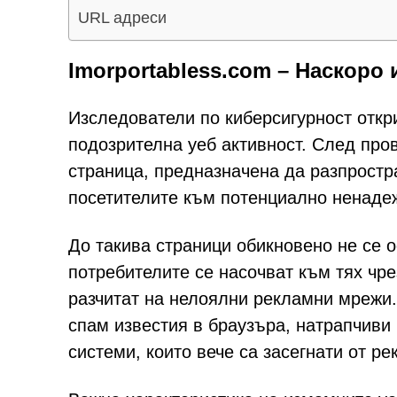
URL адреси
Imorportabless.com – Наскор
Изследователи по киберсигурност откри
подозрителна уеб активност. След про
страница, предназначена да разпростр
посетителите към потенциално ненаде
До такива страници обикновено не се 
потребителите се насочват към тях чре
разчитат на нелоялни рекламни мрежи.
спам известия в браузъра, натрапчиви
системи, които вече са засегнати от р