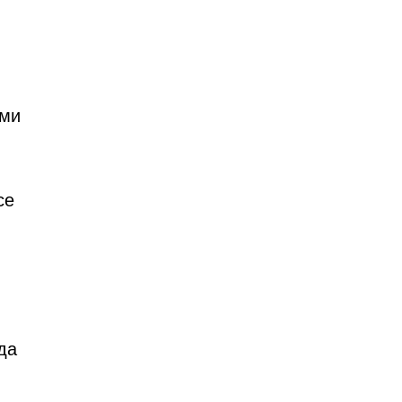
ами
се
да