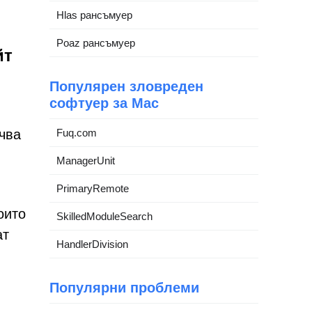
Hlas рансъмуер
Poaz рансъмуер
йт
Популярен зловреден
софтуер за Mac
чва
Fuq.com
ManagerUnit
PrimaryRemote
оито
SkilledModuleSearch
ат
HandlerDivision
Популярни проблеми