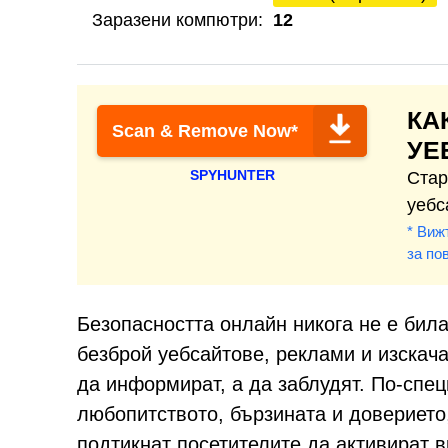
Заразени компютри:
12
КА
Scan & Remove Now*
УЕ
SPYHUNTER
Стар
уебс
* Виж
за по
Безопасността онлайн никога не е била
безброй уебсайтове, реклами и изскача
да информират, а да заблудят. По-спе
любопитството, бързината и доверието
подтикнат посетителите да активират в