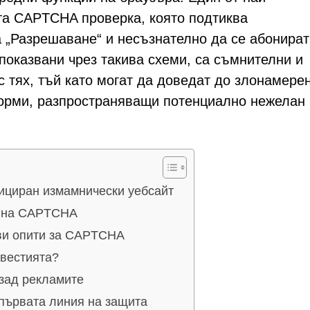
а CAPTCHA проверка, която подтиква
а „Разрешаване“ и несъзнателно да се абонират
показвани чрез такива схеми, са съмнителни и
с тях, тъй като могат да доведат до злонамере
орми, разпространяващи потенциално нежелан 
фициран измамнически уебсайт
н на CAPTCHA
ви опити за CAPTCHA
звестията?
 зад рекламите
първата линия на защита