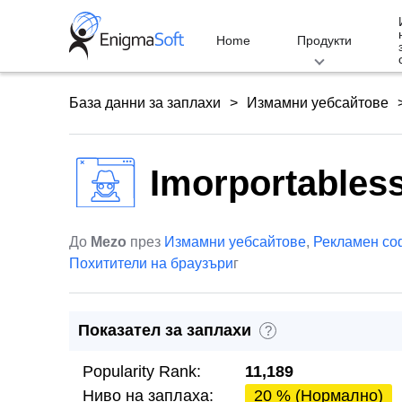
Skip
to
Home
Продукти
content
База данни за заплахи
Измамни уебсайтове
Imorportables
До
Mezo
през
Измамни уебсайтове
,
Рекламен со
Похитители на браузъри
г
Показател за заплахи
?
Popularity Rank:
11,189
Ниво на заплаха:
20 % (Нормално)