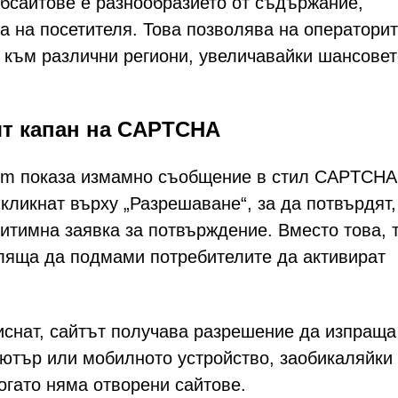
бсайтове е разнообразието от съдържание,
а на посетителя. Това позволява на оператори
към различни региони, увеличавайки шансовет
т капан на CAPTCHA
com показа измамно съобщение в стил CAPTCHA
„кликнат върху „Разрешаване“, за да потвърдят,
гитимна заявка за потвърждение. Вместо това, 
еляща да подмами потребителите да активират
иснат, сайтът получава разрешение да изпраща
ютър или мобилното устройство, заобикаляйки
огато няма отворени сайтове.