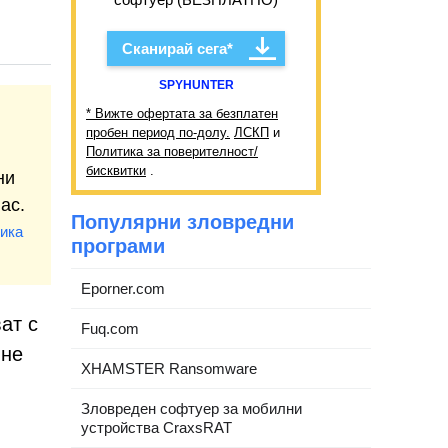
Сканирай сега*
SPYHUNTER
* Вижте офертата за безплатен
пробен период по-долу.
ЛСКП
и
Политика за поверителност/
бисквитки
.
ни
ac.
Популярни зловредни
ика
програми
Eporner.com
ат с
Fuq.com
 не
XHAMSTER Ransomware
Зловреден софтуер за мобилни
устройства CraxsRAT