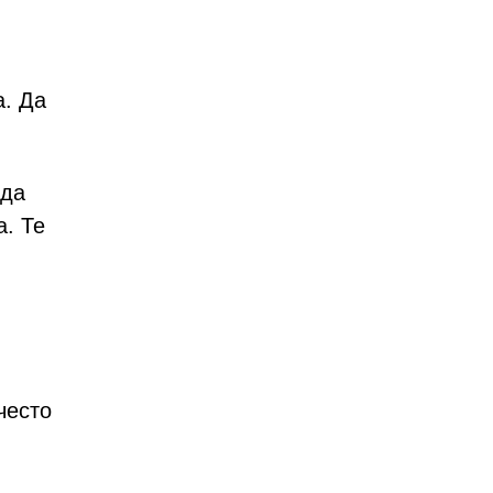
. Да
 да
а. Те
често