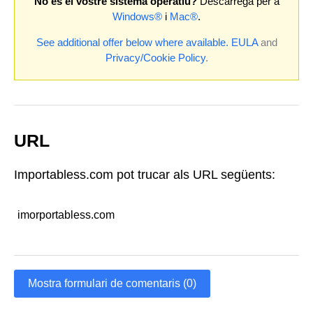
No és el vostre sistema operatiu?
Descarrega per a
Windows®
i
Mac®
.
See additional offer below where available.
EULA
and
Privacy/Cookie Policy
.
URL
Importabless.com pot trucar als URL següents:
imorportabless.com
Mostra formulari de comentaris (0)