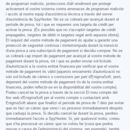
de programari maliciós, proteccions d'alt rendiment per protegir
activament el vostre sistema contra amenaces de programari maliciós
i accés al nostre equip d'assistència tècnica a través del servei
d'assistència de SpyHunter. No se us cobrarà per avançat durant el
període de prova, tot i que es requereix una targeta de crèdit per
activar la prova. (És possible que no s'acceptin targetes de crèdit
prepagades, targetes de dèbit ni targetes regal amb aquesta oferta).
El requisit del vostre mètode de pagament és ajudar a garantir una
protecció de seguretat contínua i ininterrompuda durant la transició
d'una prova a una subscripció de pagament si decidiu comprar. No se
us cobrarà cap import de pagament per avançat al vostre mètode de
pagament durant la prova, tot i que es poden enviar sol·licituds
d'autorització a la vostra entitat financera per verificar que el vostre
mètode de pagament és vàlid (aquests enviaments d'autorització no
són sol·licituds de càrrecs o comissions per part d'EnigmaSoft, però,
depenent del vostre mètode de pagament i/o de la vostra entitat
financera, poden reflectir-se en la disponibilitat del vostre compte).
Podeu cancel·lar la prova a través de la secció El meu compte del
lloc web d'EnigmaSoft per al vostre compte o contactant amb
EnigmaSoft abans que finalitzi el període de prova de 7 dies per evitar
que es faci un càrrec que venci i es processi immediatament després
que caduqui la prova. Si decidiu cancel·lar durant la prova, perdreu
immediatament l'accés a SpyHunter. Si, per qualsevol motiu, creieu
que s'ha processat un càrrec que no volíeu fer (cosa que podria
passar a causa de l'administració del sistema, per exemple), també