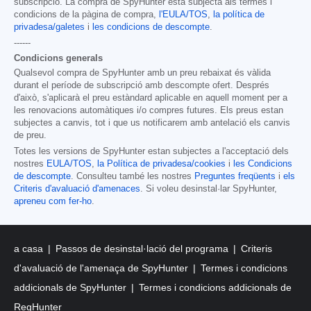
subscripció. La compra de SpyHunter està subjecta als termes i
condicions de la pàgina de compra,
l'EULA/TOS
,
la política de
privadesa/galetes
i
les condicions de descompte
.
------
Condicions generals
Qualsevol compra de SpyHunter amb un preu rebaixat és vàlida
durant el període de subscripció amb descompte ofert. Després
d'això, s'aplicarà el preu estàndard aplicable en aquell moment per a
les renovacions automàtiques i/o compres futures. Els preus estan
subjectes a canvis, tot i que us notificarem amb antelació els canvis
de preu.
Totes les versions de SpyHunter estan subjectes a l'acceptació dels
nostres
EULA/TOS
,
la Política de privadesa/cookies
i
les Condicions
de descompte
. Consulteu també les nostres
Preguntes freqüents
i
els
Criteris d'avaluació d'amenaces
. Si voleu desinstal·lar SpyHunter,
apreneu com fer-ho
.
a casa
Passos de desinstal·lació del programa
Criteris
d'avaluació de l'amenaça de SpyHunter
Termes i condicions
addicionals de SpyHunter
Termes i condicions addicionals de
RegHunter