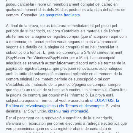
podeu cancel·lar i rebre un reemborsament complet del càrrec en
qualsevol moment dins dels 30 dies posteriors a la data del càrrec de
compra. Consulteu
les preguntes freqüents
.
Al final de la prova, se us facturarà immediatament pel preu i pel
període de subscripció, tal com s'estableix als materials de l'oferta i
als termes de la pàgina de registre/compra (que s'incorporen aquí com
a referència; els preus poden variar segons el país o la promoció
segons els detalls de la pàgina de compra) si no heu cancel·lat la
subscripció a temps. El preu sol començar a
$79.98
semestralment
(SpyHunter Pro Windows/SpyHunter per a Mac). La subscripció
adquirida es
renovarà automàticament
d'acord amb els termes de la
pàgina de registre/compra, que preveuen renovacions automàtiques
amb la tarifa de subscripció estàndard aplicable en el moment de la
compra original i pel mateix període de subscripció o tal com
s'estableix als materials de la promoció/pàgina de compra, sempre
que sigueu un usuari de subscripció continu i ininterromput. Consulteu
la pàgina de compra per obtenir més informació. La prova està
subjecta a aquests Termes, al vostre acord amb
el EULA/TOS
,
la
Política de privadesa/galetes
i
els Termes de descompte
. Si voleu
desinstal·lar SpyHunter,
obteniu més informació
.
Per al pagament de la renovació automàtica de la subscripció,
s'enviarà un recordatori per correu electrònic a l'adreça electrònica que
vau proporcionar quan us vau registrar abans de cada data de