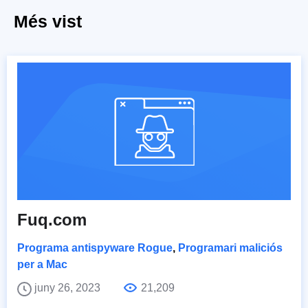
Més vist
Fuq.com
Programa antispyware Rogue
,
Programari maliciós
per a Mac
juny 26, 2023
21,209