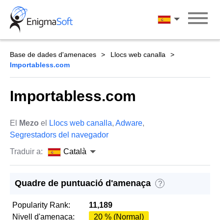
Skip
to
Català
content
Base de dades d'amenaces
Llocs web canalla
Importabless.com
Importabless.com
El
Mezo
el
Llocs web canalla
,
Adware
,
Segrestadors del navegador
Traduir a:
Català
Quadre de puntuació d'amenaça
?
Popularity Rank:
11,189
Nivell d'amenaça:
20 % (Normal)