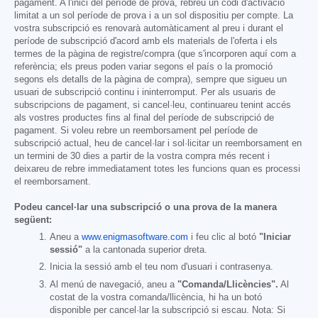
pagament. A l'inici del període de prova, rebreu un codi d'activació
limitat a un sol període de prova i a un sol dispositiu per compte. La
vostra subscripció es renovarà automàticament al preu i durant el
període de subscripció d'acord amb els materials de l'oferta i els
termes de la pàgina de registre/compra (que s'incorporen aquí com a
referència; els preus poden variar segons el país o la promoció
segons els detalls de la pàgina de compra), sempre que sigueu un
usuari de subscripció continu i ininterromput. Per als usuaris de
subscripcions de pagament, si cancel·leu, continuareu tenint accés
als vostres productes fins al final del període de subscripció de
pagament. Si voleu rebre un reemborsament pel període de
subscripció actual, heu de cancel·lar i sol·licitar un reemborsament en
un termini de 30 dies a partir de la vostra compra més recent i
deixareu de rebre immediatament totes les funcions quan es processi
el reemborsament.
Podeu cancel·lar una subscripció o una prova de la manera
següent:
Aneu a
www.enigmasoftware.com
i feu clic al botó
"Iniciar
sessió"
a la cantonada superior dreta.
Inicia la sessió amb el teu nom d'usuari i contrasenya.
Al menú de navegació, aneu a
"Comanda/Llicències".
Al
costat de la vostra comanda/llicència, hi ha un botó
disponible per cancel·lar la subscripció si escau. Nota: Si