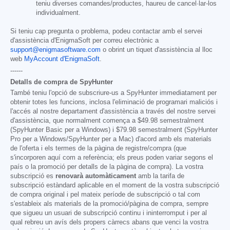
teniu diverses comandes/productes, haureu de cancel·lar-los
individualment.
Si teniu cap pregunta o problema, podeu contactar amb el servei
d'assistència d'EnigmaSoft per correu electrònic a
support@enigmasoftware.com
o obrint un tiquet d'assistència al lloc
web
MyAccount d'EnigmaSoft
.
------
Detalls de compra de SpyHunter
També teniu l'opció de subscriure-us a SpyHunter immediatament per
obtenir totes les funcions, inclosa l'eliminació de programari maliciós i
l'accés al nostre departament d'assistència a través del nostre servei
d'assistència, que normalment comença a
$49.98
semestralment
(SpyHunter Basic per a Windows) i
$79.98
semestralment (SpyHunter
Pro per a Windows/SpyHunter per a Mac) d'acord amb els materials
de l'oferta i els termes de la pàgina de registre/compra (que
s'incorporen aquí com a referència; els preus poden variar segons el
país o la promoció per detalls de la pàgina de compra). La vostra
subscripció es
renovarà automàticament
amb la tarifa de
subscripció estàndard aplicable en el moment de la vostra subscripció
de compra original i pel mateix període de subscripció o tal com
s'estableix als materials de la promoció/pàgina de compra, sempre
que sigueu un usuari de subscripció continu i ininterromput i per al
qual rebreu un avís dels propers càrrecs abans que venci la vostra