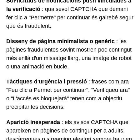
Sol·licituds de notificacions push vinculades a
la verificació
: qualsevol CAPTCHA que demani
fer clic a "Permetre" per continuar és gairebé segur
que és fraudulent.
Disseny de pàgina minimalista o genèric
: les
pàgines fraudulentes sovint mostren poc contingut
més enllà d'un missatge llarg, una imatge de robot
o una animació en bucle.
Tàctiques d'urgència i pressió
: frases com ara
"Feu clic a Permet per continuar", "Verifiqueu ara"
o "L'accés es bloquejarà" tenen com a objectiu
precipitar les decisions.
Aparició inesperada
: els avisos CAPTCHA que
apareixen en pàgines de contingut per a adults,
descàrregues o streaming aleatori sempre haurien