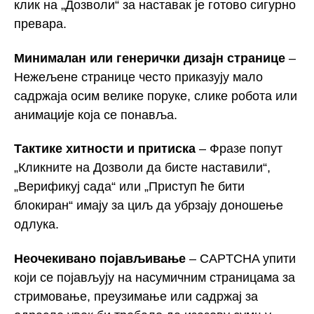
клик на „Дозволи“ за наставак је готово сигурно
превара.
Минималан или генерички дизајн странице
–
Нежељене странице често приказују мало
садржаја осим велике поруке, слике робота или
анимације која се понавља.
Тактике хитности и притиска
– Фразе попут
„Кликните на Дозволи да бисте наставили“,
„Верификуј сада“ или „Приступ ће бити
блокиран“ имају за циљ да убрзају доношење
одлука.
Неочекивано појављивање
– CAPTCHA упити
који се појављују на насумичним страницама за
стримовање, преузимање или садржај за