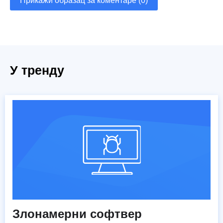
Прикажи образац за коментаре (0)
У тренду
Злонамерни софтвер