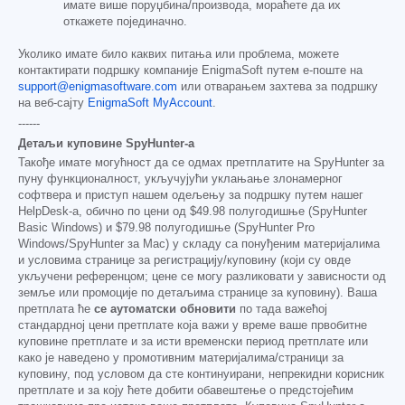
имате више поруџбина/производа, мораћете да их
откажете појединачно.
Уколико имате било каквих питања или проблема, можете
контактирати подршку компаније EnigmaSoft путем е-поште на
support@enigmasoftware.com
или отварањем захтева за подршку
на веб-сајту
EnigmaSoft MyAccount
.
------
Детаљи куповине SpyHunter-а
Такође имате могућност да се одмах претплатите на SpyHunter за
пуну функционалност, укључујући уклањање злонамерног
софтвера и приступ нашем одељењу за подршку путем нашег
HelpDesk-а, обично по цени од
$49.98
полугодишње (SpyHunter
Basic Windows) и
$79.98
полугодишње (SpyHunter Pro
Windows/SpyHunter за Mac) у складу са понуђеним материјалима
и условима странице за регистрацију/куповину (који су овде
укључени референцом; цене се могу разликовати у зависности од
земље или промоције по детаљима странице за куповину). Ваша
претплата ће
се аутоматски обновити
по тада важећој
стандардној цени претплате која важи у време ваше првобитне
куповине претплате и за исти временски период претплате или
како је наведено у промотивним материјалима/страници за
куповину, под условом да сте континуирани, непрекидни корисник
претплате и за коју ћете добити обавештење о предстојећим