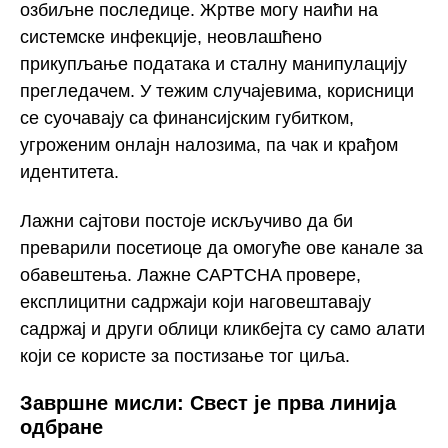
озбиљне последице. Жртве могу наићи на
системске инфекције, неовлашћено
прикупљање података и сталну манипулацију
прегледачем. У тежим случајевима, корисници
се суочавају са финансијским губитком,
угроженим онлајн налозима, па чак и крађом
идентитета.
Лажни сајтови постоје искључиво да би
преварили посетиоце да омогуће ове канале за
обавештења. Лажне CAPTCHA провере,
експлицитни садржаји који наговештавају
садржај и други облици кликбејта су само алати
који се користе за постизање тог циља.
Завршне мисли: Свест је прва линија
одбране