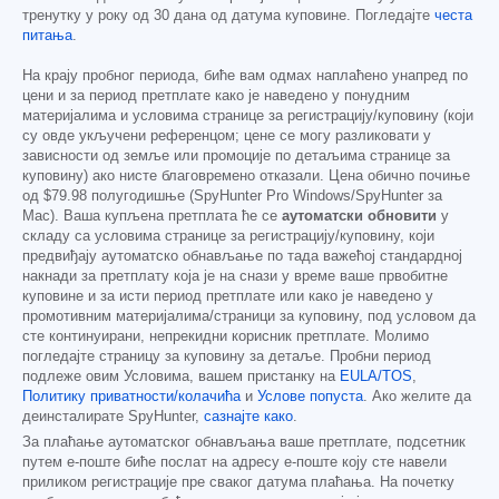
тренутку у року од 30 дана од датума куповине. Погледајте
честа
питања
.
На крају пробног периода, биће вам одмах наплаћено унапред по
цени и за период претплате како је наведено у понудним
материјалима и условима странице за регистрацију/куповину (који
су овде укључени референцом; цене се могу разликовати у
зависности од земље или промоције по детаљима странице за
куповину) ако нисте благовремено отказали. Цена обично почиње
од
$79.98
полугодишње (SpyHunter Pro Windows/SpyHunter за
Mac). Ваша купљена претплата ће се
аутоматски обновити
у
складу са условима странице за регистрацију/куповину, који
предвиђају аутоматско обнављање по тада важећој стандардној
накнади за претплату која је на снази у време ваше првобитне
куповине и за исти период претплате или како је наведено у
промотивним материјалима/страници за куповину, под условом да
сте континуирани, непрекидни корисник претплате. Молимо
погледајте страницу за куповину за детаље. Пробни период
подлеже овим Условима, вашем пристанку на
EULA/TOS
,
Политику приватности/колачића
и
Услове попуста
. Ако желите да
деинсталирате SpyHunter,
сазнајте како
.
За плаћање аутоматског обнављања ваше претплате, подсетник
путем е-поште биће послат на адресу е-поште коју сте навели
приликом регистрације пре сваког датума плаћања. На почетку