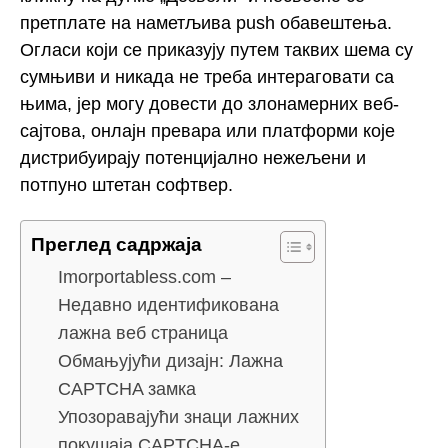
претплате на наметљива push обавештења.
Огласи који се приказују путем таквих шема су
сумњиви и никада не треба интераговати са
њима, јер могу довести до злонамерних веб-
сајтова, онлајн превара или платформи које
дистрибуирају потенцијално нежељени и
потпуно штетан софтвер.
Преглед садржаја
Imorportabless.com –
Недавно идентификована
лажна веб страница
Обмањујући дизајн: Лажна
CAPTCHA замка
Упозоравајући знаци лажних
покушаја CAPTCHA-е