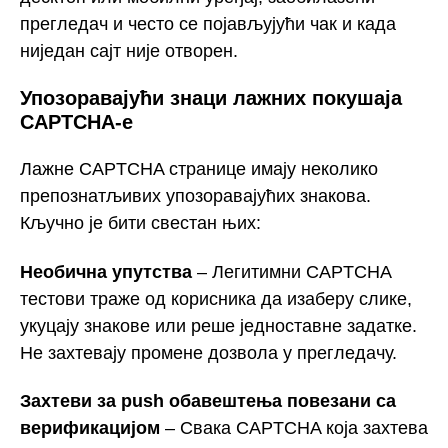
прегледач и често се појављујући чак и када
ниједан сајт није отворен.
Упозоравајући знаци лажних покушаја
CAPTCHA-е
Лажне CAPTCHA странице имају неколико
препознатљивих упозоравајућих знакова.
Кључно је бити свестан њих:
Необична упутства
– Легитимни CAPTCHA
тестови траже од корисника да изаберу слике,
укуцају знакове или реше једноставне задатке.
Не захтевају промене дозвола у прегледачу.
Захтеви за push обавештења повезани са
верификацијом
– Свака CAPTCHA која захтева