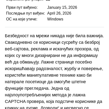
Први пут виђено:
January 15, 2026
Последњи пут виђен:
April 26, 2026
ОС на које утиче:
Windows
Безбедност на мрежи никада није била важнија.
Свакодневно се корисници сусрећу са безброј
веб-сајтова, реклама и искачућих прозора, од
којих су многи дизајнирани не да информишу
већ да обмањују. Лажне странице посебно
искоришћавају радозналост, журбу и поверење,
користећи манипулативне технике како би
натерале посетиоце да омогуће штетне
функције прегледача. Једна од
најзлоупотребљенијих метода је лажна
CAPTCHA провера, која подстиче кориснике да
кликну на дугме „Дозволи“ и несвесно се