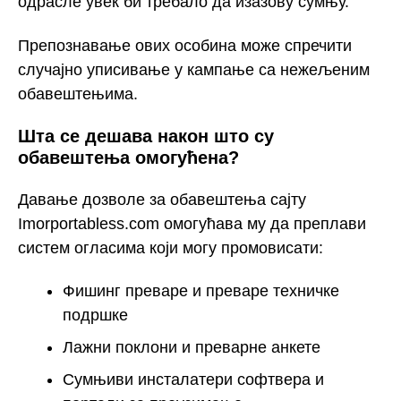
одрасле увек би требало да изазову сумњу.
Препознавање ових особина може спречити
случајно уписивање у кампање са нежељеним
обавештењима.
Шта се дешава након што су
обавештења омогућена?
Давање дозволе за обавештења сајту
Imorportabless.com омогућава му да преплави
систем огласима који могу промовисати:
Фишинг преваре и преваре техничке
подршке
Лажни поклони и преварне анкете
Сумњиви инсталатери софтвера и