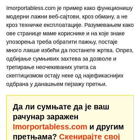
Imorportabless.com је пример како функционишу
модерни лажни веб-сајтови, кроз обману, а не
кроз техничке експлоатације. Разумевањем како
ове странице маме кориснике и на које знаке
упозорења треба обратити пажњу, постаје
много лакше избећи да постанете жртва. Опрез,
одбијање сумњивих захтева за дозволе и
третирање неочекиваних упита са
скептицизмом остају неке од најефикаснијих
одбрана у данашњем пејзажу претњи.
Да ли сумњате да је ваш
рачунар заражен
Imorportabless.com
и другим
претњама?
Скенирајте свој