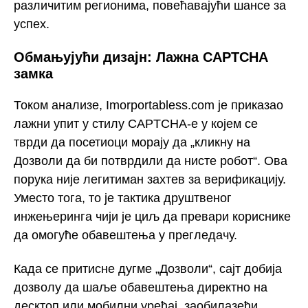
различитим регионима, повећавајући шансе за
успех.
Обмањујући дизајн: Лажна CAPTCHA
замка
Током анализе, Imorportabless.com је приказао
лажни упит у стилу CAPTCHA-е у којем се
тврди да посетиоци морају да „кликну на
Дозволи да би потврдили да нисте робот“. Ова
порука није легитиман захтев за верификацију.
Уместо тога, то је тактика друштвеног
инжењеринга чији је циљ да превари кориснике
да омогуће обавештења у прегледачу.
Када се притисне дугме „Дозволи“, сајт добија
дозволу да шаље обавештења директно на
десктоп или мобилни уређај, заобилазећи