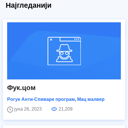
Најгледанији
Фук.цом
Рогуе Анти-Спиваре програм
,
Мац малвер
јуна 26, 2023
21,209