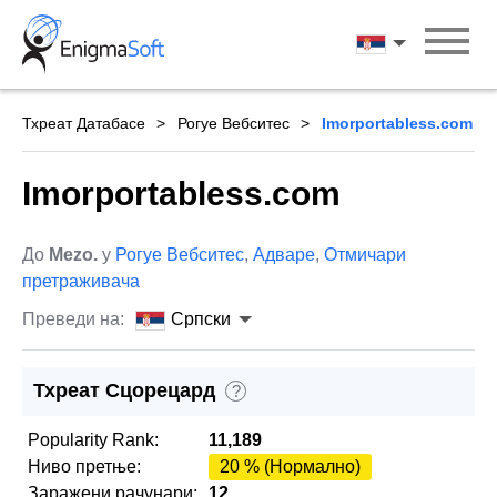
Skip
to
Српски
content
Тхреат Датабасе
Рогуе Вебситес
Imorportabless.com
Imorportabless.com
До
Mezo.
у
Рогуе Вебситес
,
Адваре
,
Отмичари
претраживача
Преведи на:
Српски
Тхреат Сцорецард
?
Popularity Rank:
11,189
Ниво претње:
20 % (Нормално)
Заражени рачунари:
12