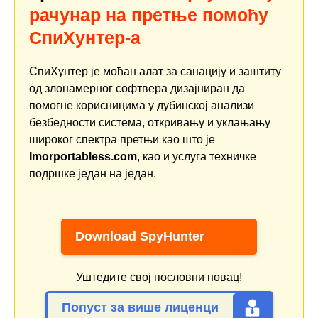
рачунар на претње помоћу
СпиХунтер-а
СпиХунтер је моћан алат за санацију и заштиту
од злонамерног софтвера дизајниран да
помогне корисницима у дубинској анализи
безбедности система, откривању и уклањању
широког спектра претњи као што је
Imorportabless.com
, као и услуга техничке
подршке један на један.
Download SpyHunter
Уштедите свој пословни новац!
Попуст за више лиценци