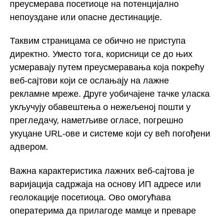
преусмерава посетиоце на потенцијално
непоуздане или опасне дестинације.
Таквим страницама се обично не приступа
директно. Уместо тога, корисници се до њих
усмеравају путем преусмеравања која покрећу
веб-сајтови који се ослањају на лажне
рекламне мреже. Друге уобичајене тачке уласка
укључују обавештења о нежељеној пошти у
прегледачу, наметљиве огласе, погрешно
укуцане URL-ове и системе који су већ погођени
адвером.
Важна карактеристика лажних веб-сајтова је
варијација садржаја на основу ИП адресе или
геолокације посетиоца. Ово омогућава
оператерима да прилагоде мамце и преваре