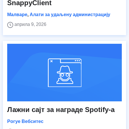
SnappyClient
Малваре
,
Алати за удаљену администрацију
априла 9, 2026
Лажни сајт за награде Spotify-а
Рогуе Вебситес