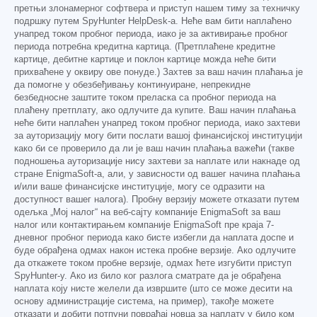
претњи злонамерног софтвера и приступ нашем тиму за техничку
подршку путем SpyHunter HelpDesk-а. Неће вам бити наплаћено
унапред током пробног периода, иако је за активирање пробног
периода потребна кредитна картица. (Претплаћене кредитне
картице, дебитне картице и поклон картице можда неће бити
прихваћене у оквиру ове понуде.) Захтев за ваш начин плаћања је
да помогне у обезбеђивању континуиране, непрекидне
безбедносне заштите током преласка са пробног периода на
плаћену претплату, ако одлучите да купите. Ваш начин плаћања
неће бити наплаћен унапред током пробног периода, иако захтеви
за ауторизацију могу бити послати вашој финансијској институцији
како би се проверило да ли је ваш начин плаћања важећи (такве
подношења ауторизације нису захтеви за наплате или накнаде од
стране EnigmaSoft-а, али, у зависности од вашег начина плаћања
и/или ваше финансијске институције, могу се одразити на
доступност вашег налога). Пробну верзију можете отказати путем
одељка „Мој налог“ на веб-сајту компаније EnigmaSoft за ваш
налог или контактирањем компаније EnigmaSoft пре краја 7-
дневног пробног периода како бисте избегли да наплата доспе и
буде обрађена одмах након истека пробне верзије. Ако одлучите
да откажете током пробне верзије, одмах ћете изгубити приступ
SpyHunter-у. Ако из било ког разлога сматрате да је обрађена
наплата коју нисте желели да извршите (што се може десити на
основу администрације система, на пример), такође можете
отказати и добити потпуни повраћај новца за наплату у било ком