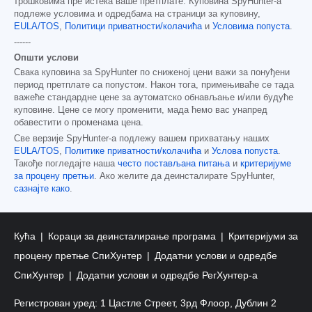
трошковима пре истека ваше претплате. Куповина SpyHunter-а
подлеже условима и одредбама на страници за куповину,
EULA/TOS
,
Политици приватности/колачића
и
Условима попуста
.
------
Општи услови
Свака куповина за SpyHunter по сниженој цени важи за понуђени
период претплате са попустом. Након тога, примењиваће се тада
важеће стандардне цене за аутоматско обнављање и/или будуће
куповине. Цене се могу променити, мада ћемо вас унапред
обавестити о променама цена.
Све верзије SpyHunter-а подлежу вашем прихватању наших
EULA/TOS
,
Политике приватности/колачића
и
Услова попуста
.
Такође погледајте наша
често постављана питања
и
критеријуме
за процену претњи
. Ако желите да деинсталирате SpyHunter,
сазнајте како
.
Кућа
Кораци за деинсталирање програма
Критеријуми за
процену претње СпиХунтер
Додатни услови и одредбе
СпиХунтер
Додатни услови и одредбе РегХунтер-а
Регистрован уред: 1 Цастле Стреет, 3рд Флоор, Дублин 2