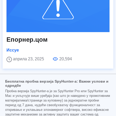
Епорнер.цом
Иссуе
априла 23, 2025
20,594
Бесплатна пробна верзија SpyHunter-а: Важни услови и
одредбе
Пробна верзија SpyHunter-а је за SpyHunter Pro или SpyHunter за
Mac и укључује више уређаја (као што је наведено у промотивним
материјалима/страници за куповину) за једнократни пробни
период од 7 дана, нудећи свеобухватну функционалност за
откривање и уклањање злонамерног софтвера, високо ефикасне
заштитне механизме за активну заштиту вашег система од