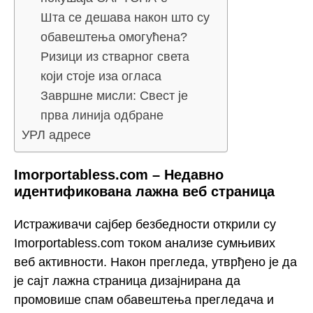
Шта се дешава након што су
обавештења омогућена?
Ризици из стварног света
који стоје иза огласа
Завршне мисли: Свест је
прва линија одбране
УРЛ адресе
Imorportabless.com – Недавно
идентификована лажна веб страница
Истраживачи сајбер безбедности открили су
Imorportabless.com током анализе сумњивих
веб активности. Након прегледа, утврђено је да
је сајт лажна страница дизајнирана да
промовише спам обавештења прегледача и