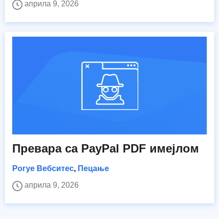
априла 9, 2026
Превара са PayPal PDF имејлом
Рогуе Вебситес
,
Пецање
априла 9, 2026