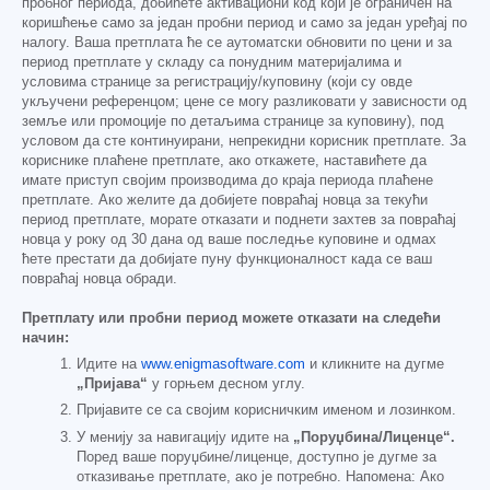
пробног периода, добићете активациони код који је ограничен на
коришћење само за један пробни период и само за један уређај по
налогу. Ваша претплата ће се аутоматски обновити по цени и за
период претплате у складу са понудним материјалима и
условима странице за регистрацију/куповину (који су овде
укључени референцом; цене се могу разликовати у зависности од
земље или промоције по детаљима странице за куповину), под
условом да сте континуирани, непрекидни корисник претплате. За
кориснике плаћене претплате, ако откажете, наставићете да
имате приступ својим производима до краја периода плаћене
претплате. Ако желите да добијете повраћај новца за текући
период претплате, морате отказати и поднети захтев за повраћај
новца у року од 30 дана од ваше последње куповине и одмах
ћете престати да добијате пуну функционалност када се ваш
повраћај новца обради.
Претплату или пробни период можете отказати на следећи
начин:
Идите на
www.enigmasoftware.com
и кликните на дугме
„Пријава“
у горњем десном углу.
Пријавите се са својим корисничким именом и лозинком.
У менију за навигацију идите на
„Поруџбина/Лиценце“.
Поред ваше поруџбине/лиценце, доступно је дугме за
отказивање претплате, ако је потребно. Напомена: Ако