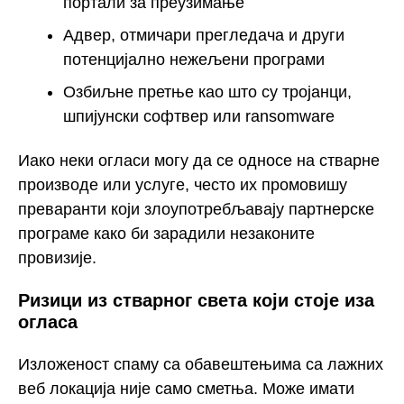
портали за преузимање
Адвер, отмичари прегледача и други
потенцијално нежељени програми
Озбиљне претње као што су тројанци,
шпијунски софтвер или ransomware
Иако неки огласи могу да се односе на стварне
производе или услуге, често их промовишу
преваранти који злоупотребљавају партнерске
програме како би зарадили незаконите
провизије.
Ризици из стварног света који стоје иза
огласа
Изложеност спаму са обавештењима са лажних
веб локација није само сметња. Може имати