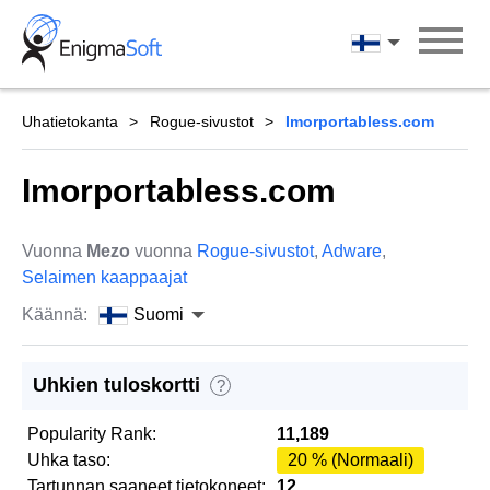
Skip
to
Suomi
content
Uhatietokanta
Rogue-sivustot
Imorportabless.com
Imorportabless.com
Vuonna
Mezo
vuonna
Rogue-sivustot
,
Adware
,
Selaimen kaappaajat
Käännä:
Suomi
Uhkien tuloskortti
?
Popularity Rank:
11,189
Uhka taso:
20 % (Normaali)
Tartunnan saaneet tietokoneet:
12