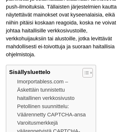
push-ilmoituksia. Tällaisten järjestelmien kautta
näytettävät mainokset ovat kyseenalaisia, eikä
niihin pitäisi koskaan reagoida, koska ne voivat
johtaa haitallisille verkkosivustoille,
verkkohuijauksiin tai alustoille, jotka levittävät
mahdollisesti ei-toivottuja ja suoraan haitallisia
ohjelmistoja.
Sisällysluettelo
Imorportabless.com –
Äskettäin tunnistettu
haitallinen verkkosivusto
Petollinen suunnittelu:
Väärennetty CAPTCHA-ansa
Varoitusmerkkejä
väärennetyistä CAPTCHA-