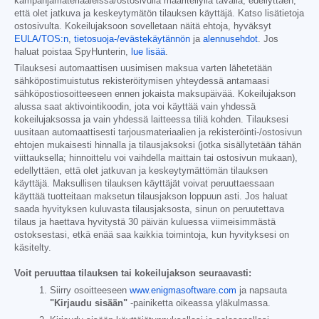
kampanjamateriaaleissa/ostosivulla määritellyllä tavalla, edellyttäen,
että olet jatkuva ja keskeytymätön tilauksen käyttäjä. Katso lisätietoja
ostosivulta. Kokeilujaksoon sovelletaan näitä ehtoja, hyväksyt
EULA/TOS:n
,
tietosuoja-/evästekäytännön
ja
alennusehdot
. Jos
haluat poistaa SpyHunterin,
lue lisää
.
Tilauksesi automaattisen uusimisen maksua varten lähetetään
sähköpostimuistutus rekisteröitymisen yhteydessä antamaasi
sähköpostiosoitteeseen ennen jokaista maksupäivää. Kokeilujakson
alussa saat aktivointikoodin, jota voi käyttää vain yhdessä
kokeilujaksossa ja vain yhdessä laitteessa tiliä kohden. Tilauksesi
uusitaan automaattisesti tarjousmateriaalien ja rekisteröinti-/ostosivun
ehtojen mukaisesti hinnalla ja tilausjaksoksi (jotka sisällytetään tähän
viittauksella; hinnoittelu voi vaihdella maittain tai ostosivun mukaan),
edellyttäen, että olet jatkuvan ja keskeytymättömän tilauksen
käyttäjä. Maksullisen tilauksen käyttäjät voivat peruuttaessaan
käyttää tuotteitaan maksetun tilausjakson loppuun asti. Jos haluat
saada hyvityksen kuluvasta tilausjaksosta, sinun on peruutettava
tilaus ja haettava hyvitystä 30 päivän kuluessa viimeisimmästä
ostoksestasi, etkä enää saa kaikkia toimintoja, kun hyvityksesi on
käsitelty.
Voit peruuttaa tilauksen tai kokeilujakson seuraavasti:
Siirry osoitteeseen
www.enigmasoftware.com
ja napsauta
"Kirjaudu sisään"
-painiketta oikeassa yläkulmassa.