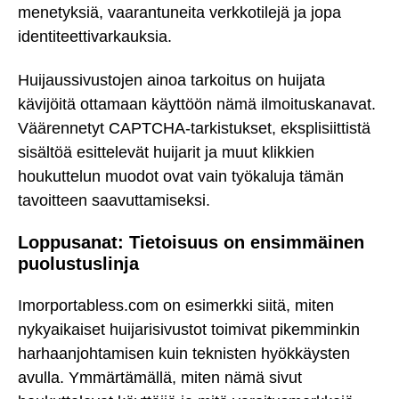
menetyksiä, vaarantuneita verkkotilejä ja jopa
identiteettivarkauksia.
Huijaussivustojen ainoa tarkoitus on huijata
kävijöitä ottamaan käyttöön nämä ilmoituskanavat.
Väärennetyt CAPTCHA-tarkistukset, eksplisiittistä
sisältöä esittelevät huijarit ja muut klikkien
houkuttelun muodot ovat vain työkaluja tämän
tavoitteen saavuttamiseksi.
Loppusanat: Tietoisuus on ensimmäinen
puolustuslinja
Imorportabless.com on esimerkki siitä, miten
nykyaikaiset huijarisivustot toimivat pikemminkin
harhaanjohtamisen kuin teknisten hyökkäysten
avulla. Ymmärtämällä, miten nämä sivut