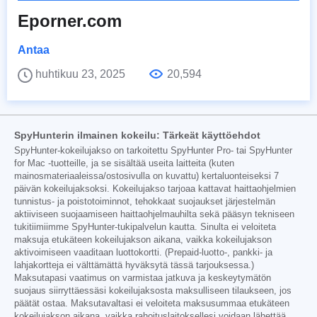
Eporner.com
Antaa
huhtikuu 23, 2025
20,594
SpyHunterin ilmainen kokeilu: Tärkeät käyttöehdot
SpyHunter-kokeilujakso on tarkoitettu SpyHunter Pro- tai SpyHunter
for Mac -tuotteille, ja se sisältää useita laitteita (kuten
mainosmateriaaleissa/ostosivulla on kuvattu) kertaluonteiseksi 7
päivän kokeilujaksoksi. Kokeilujakso tarjoaa kattavat haittaohjelmien
tunnistus- ja poistotoiminnot, tehokkaat suojaukset järjestelmän
aktiiviseen suojaamiseen haittaohjelmauhilta sekä pääsyn tekniseen
tukitiimiimme SpyHunter-tukipalvelun kautta. Sinulta ei veloiteta
maksuja etukäteen kokeilujakson aikana, vaikka kokeilujakson
aktivoimiseen vaaditaan luottokortti. (Prepaid-luotto-, pankki- ja
lahjakortteja ei välttämättä hyväksytä tässä tarjouksessa.)
Maksutapasi vaatimus on varmistaa jatkuva ja keskeytymätön
suojaus siirryttäessäsi kokeilujaksosta maksulliseen tilaukseen, jos
päätät ostaa. Maksutavaltasi ei veloiteta maksusummaa etukäteen
kokeilujakson aikana, vaikka rahoituslaitoksellesi voidaan lähettää