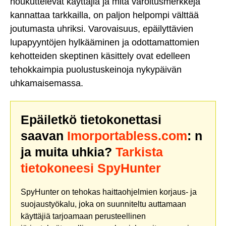
houkuttelevat käyttäjiä ja mitä varoitusmerkkejä
kannattaa tarkkailla, on paljon helpompi välttää
joutumasta uhriksi. Varovaisuus, epäilyttävien
lupapyyntöjen hylkääminen ja odottamattomien
kehotteiden skeptinen käsittely ovat edelleen
tehokkaimpia puolustuskeinoja nykypäivän
uhkamaisemassa.
Epäiletkö tietokonettasi
saavan
Imorportabless.com
: n
ja muita uhkia?
Tarkista
tietokoneesi SpyHunter
SpyHunter on tehokas haittaohjelmien korjaus- ja
suojaustyökalu, joka on suunniteltu auttamaan
käyttäjiä tarjoamaan perusteellinen