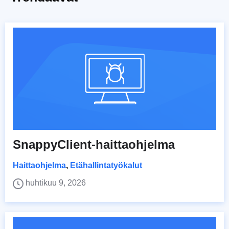
SnappyClient-haittaohjelma
Haittaohjelma
,
Etähallintatyökalut
huhtikuu 9, 2026