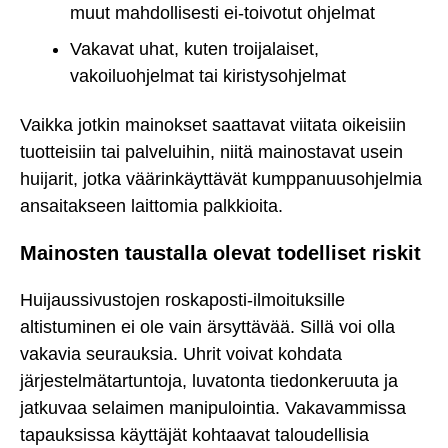
muut mahdollisesti ei-toivotut ohjelmat
Vakavat uhat, kuten troijalaiset,
vakoiluohjelmat tai kiristysohjelmat
Vaikka jotkin mainokset saattavat viitata oikeisiin
tuotteisiin tai palveluihin, niitä mainostavat usein
huijarit, jotka väärinkäyttävät kumppanuusohjelmia
ansaitakseen laittomia palkkioita.
Mainosten taustalla olevat todelliset riskit
Huijaussivustojen roskaposti-ilmoituksille
altistuminen ei ole vain ärsyttävää. Sillä voi olla
vakavia seurauksia. Uhrit voivat kohdata
järjestelmätartuntoja, luvatonta tiedonkeruuta ja
jatkuvaa selaimen manipulointia. Vakavammissa
tapauksissa käyttäjät kohtaavat taloudellisia