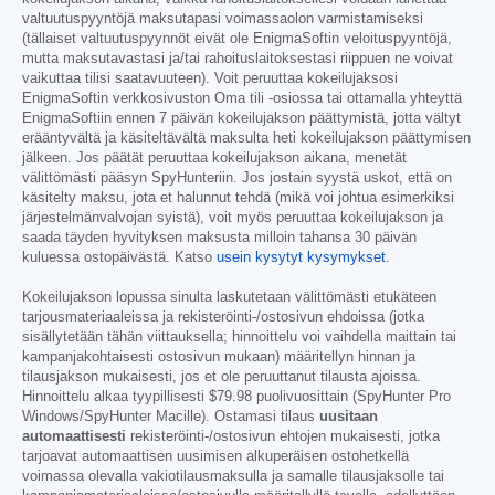
valtuutuspyyntöjä maksutapasi voimassaolon varmistamiseksi
(tällaiset valtuutuspyynnöt eivät ole EnigmaSoftin veloituspyyntöjä,
mutta maksutavastasi ja/tai rahoituslaitoksestasi riippuen ne voivat
vaikuttaa tilisi saatavuuteen). Voit peruuttaa kokeilujaksosi
EnigmaSoftin verkkosivuston Oma tili -osiossa tai ottamalla yhteyttä
EnigmaSoftiin ennen 7 päivän kokeilujakson päättymistä, jotta vältyt
erääntyvältä ja käsiteltävältä maksulta heti kokeilujakson päättymisen
jälkeen. Jos päätät peruuttaa kokeilujakson aikana, menetät
välittömästi pääsyn SpyHunteriin. Jos jostain syystä uskot, että on
käsitelty maksu, jota et halunnut tehdä (mikä voi johtua esimerkiksi
järjestelmänvalvojan syistä), voit myös peruuttaa kokeilujakson ja
saada täyden hyvityksen maksusta milloin tahansa 30 päivän
kuluessa ostopäivästä. Katso
usein kysytyt kysymykset
.
Kokeilujakson lopussa sinulta laskutetaan välittömästi etukäteen
tarjousmateriaaleissa ja rekisteröinti-/ostosivun ehdoissa (jotka
sisällytetään tähän viittauksella; hinnoittelu voi vaihdella maittain tai
kampanjakohtaisesti ostosivun mukaan) määritellyn hinnan ja
tilausjakson mukaisesti, jos et ole peruuttanut tilausta ajoissa.
Hinnoittelu alkaa tyypillisesti
$79.98
puolivuosittain (SpyHunter Pro
Windows/SpyHunter Macille). Ostamasi tilaus
uusitaan
automaattisesti
rekisteröinti-/ostosivun ehtojen mukaisesti, jotka
tarjoavat automaattisen uusimisen alkuperäisen ostohetkellä
voimassa olevalla vakiotilausmaksulla ja samalle tilausjaksolle tai