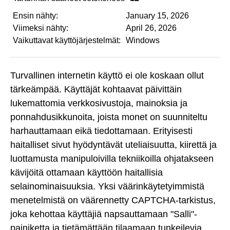
Ensin nähty:
January 15, 2026
Viimeksi nähty:
April 26, 2026
Vaikuttavat käyttöjärjestelmät:
Windows
Turvallinen internetin käyttö ei ole koskaan ollut
tärkeämpää. Käyttäjät kohtaavat päivittäin
lukemattomia verkkosivustoja, mainoksia ja
ponnahdusikkunoita, joista monet on suunniteltu
harhauttamaan eikä tiedottamaan. Erityisesti
haitalliset sivut hyödyntävät uteliaisuutta, kiirettä ja
luottamusta manipuloivilla tekniikoilla ohjatakseen
kävijöitä ottamaan käyttöön haitallisia
selainominaisuuksia. Yksi väärinkäytetyimmistä
menetelmistä on väärennetty CAPTCHA-tarkistus,
joka kehottaa käyttäjiä napsauttamaan "Salli"-
painiketta ja tietämättään tilaamaan tunkeilevia