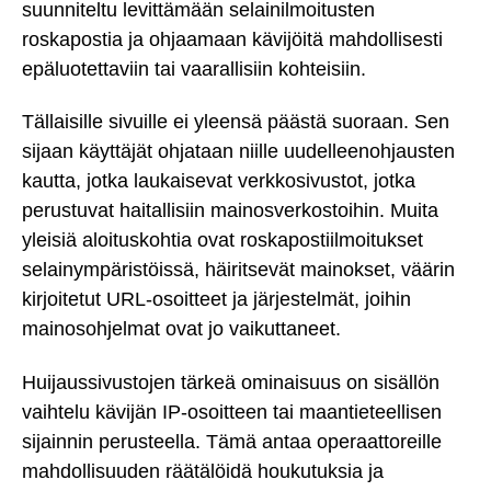
suunniteltu levittämään selainilmoitusten
roskapostia ja ohjaamaan kävijöitä mahdollisesti
epäluotettaviin tai vaarallisiin kohteisiin.
Tällaisille sivuille ei yleensä päästä suoraan. Sen
sijaan käyttäjät ohjataan niille uudelleenohjausten
kautta, jotka laukaisevat verkkosivustot, jotka
perustuvat haitallisiin mainosverkostoihin. Muita
yleisiä aloituskohtia ovat roskapostiilmoitukset
selainympäristöissä, häiritsevät mainokset, väärin
kirjoitetut URL-osoitteet ja järjestelmät, joihin
mainosohjelmat ovat jo vaikuttaneet.
Huijaussivustojen tärkeä ominaisuus on sisällön
vaihtelu kävijän IP-osoitteen tai maantieteellisen
sijainnin perusteella. Tämä antaa operaattoreille
mahdollisuuden räätälöidä houkutuksia ja