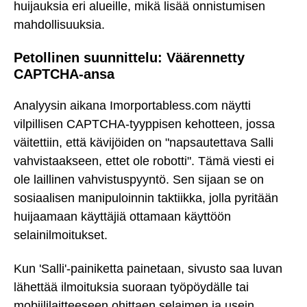
huijauksia eri alueille, mikä lisää onnistumisen
mahdollisuuksia.
Petollinen suunnittelu: Väärennetty
CAPTCHA-ansa
Analyysin aikana Imorportabless.com näytti
vilpillisen CAPTCHA-tyyppisen kehotteen, jossa
väitettiin, että kävijöiden on "napsautettava Salli
vahvistaakseen, ettet ole robotti". Tämä viesti ei
ole laillinen vahvistuspyyntö. Sen sijaan se on
sosiaalisen manipuloinnin taktiikka, jolla pyritään
huijaamaan käyttäjiä ottamaan käyttöön
selainilmoitukset.
Kun 'Salli'-painiketta painetaan, sivusto saa luvan
lähettää ilmoituksia suoraan työpöydälle tai
mobiililaitteeseen ohittaen selaimen ja usein