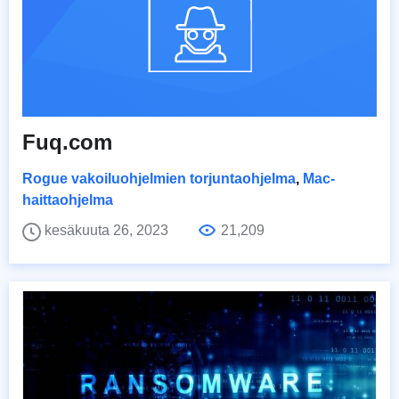
Fuq.com
Rogue vakoiluohjelmien torjuntaohjelma
,
Mac-
haittaohjelma
kesäkuuta 26, 2023
21,209