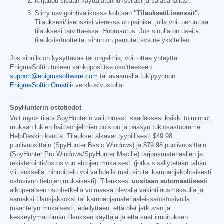
Kirjaudu sisään käyttäjätunnuksellasi ja salasanallasi.
Siirry navigointivalikossa kohtaan
"Tilaukset/Lisenssit".
Tilauksesi/lisenssisi vieressä on painike, jolla voit peruuttaa
tilauksesi tarvittaessa. Huomautus: Jos sinulla on useita
tilauksia/tuotteita, sinun on peruutettava ne yksitellen.
Jos sinulla on kysyttävää tai ongelmia, voit ottaa yhteyttä
EnigmaSoftin tukeen sähköpostitse osoitteeseen
support@enigmasoftware.com
tai avaamalla tukipyynnön
EnigmaSoftin Omatili-
verkkosivustolla.
------
SpyHunterin ostotiedot
Voit myös tilata SpyHunterin välittömästi saadaksesi kaikki toiminnot,
mukaan lukien haittaohjelmien poiston ja pääsyn tukiosastoomme
HelpDeskin kautta. Tilaukset alkavat tyypillisesti
$49.98
puolivuosittain (SpyHunter Basic Windows) ja
$79.98
puolivuosittain
(SpyHunter Pro Windows/SpyHunter Macille) tarjousmateriaalien ja
rekisteröinti-/ostosivun ehtojen mukaisesti (jotka sisällytetään tähän
viittauksella; hinnoittelu voi vaihdella maittain tai kampanjakohtaisesti
ostosivun tietojen mukaisesti). Tilauksesi
uusitaan automaattisesti
alkuperäisen ostohetkellä voimassa olevalla vakiotilausmaksulla ja
samaksi tilausjaksoksi tai kampanjamateriaaleissa/ostosivulla
määritetyn mukaisesti, edellyttäen, että olet jatkuvan ja
keskeytymättömän tilauksen käyttäjä ja että saat ilmoituksen