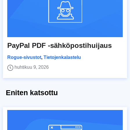
PayPal PDF -sähköpostihuijaus
Rogue-sivustot
,
Tietojenkalastelu
huhtikuu 9, 2026
Eniten katsottu