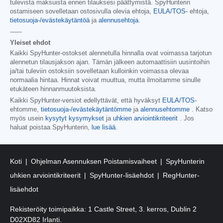
tulevista maksuista ennen tilauksesi päättymistä. SpyHunterin
ostamiseen sovelletaan ostosivulla olevia ehtoja,
EULA/TOS-
ehtoja,
tietosuoja-/evästekäytäntöä
ja
alennusehtoja
.
------
Yleiset ehdot
Kaikki SpyHunter-ostokset alennetulla hinnalla ovat voimassa tarjotun
alennetun tilausjakson ajan. Tämän jälkeen automaattisiin uusintoihin
ja/tai tuleviin ostoksiin sovelletaan kulloinkin voimassa olevaa
normaalia hintaa. Hinnat voivat muuttua, mutta ilmoitamme sinulle
etukäteen hinnanmuutoksista.
Kaikki SpyHunter-versiot edellyttävät, että hyväksyt
EULA/TOS-
ehtomme,
tietosuoja-/evästekäytäntömme
ja
alennusehtomme
. Katso
myös usein
kysytyt kysymykset
ja
uhkien arviointikriteerit
. Jos
haluat poistaa SpyHunterin,
lue lisää
.
Koti
Ohjelman Asennuksen Poistamisvaiheet
SpyHunterin
uhkien arviointikriteerit
SpyHunter-lisäehdot
RegHunter-
lisäehdot
Rekisteröity toimipaikka: 1 Castle Street, 3. kerros, Dublin 2
D02XD82 Irlanti.