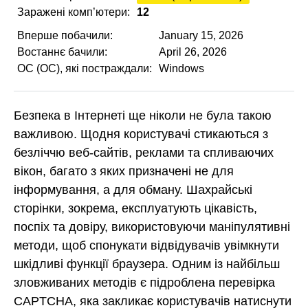
Заражені комп’ютери:
12
Вперше побачили:
January 15, 2026
Востаннє бачили:
April 26, 2026
ОС (ОС), які постраждали:
Windows
Безпека в Інтернеті ще ніколи не була такою
важливою. Щодня користувачі стикаються з
безліччю веб-сайтів, реклами та спливаючих
вікон, багато з яких призначені не для
інформування, а для обману. Шахрайські
сторінки, зокрема, експлуатують цікавість,
поспіх та довіру, використовуючи маніпулятивні
методи, щоб спонукати відвідувачів увімкнути
шкідливі функції браузера. Одним із найбільш
зловживаних методів є підроблена перевірка
CAPTCHA, яка закликає користувачів натиснути