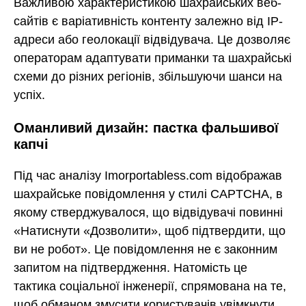
Важливою характеристикою шахрайських веб-
сайтів є варіативність контенту залежно від IP-
адреси або геолокації відвідувача. Це дозволяє
операторам адаптувати приманки та шахрайські
схеми до різних регіонів, збільшуючи шанси на
успіх.
Оманливий дизайн: пастка фальшивої
капчі
Під час аналізу Imorportabless.com відображав
шахрайське повідомлення у стилі CAPTCHA, в
якому стверджувалося, що відвідувачі повинні
«Натиснути «Дозволити», щоб підтвердити, що
ви не робот». Це повідомлення не є законним
запитом на підтвердження. Натомість це
тактика соціальної інженерії, спрямована на те,
щоб обманом змусити користувачів увімкнути