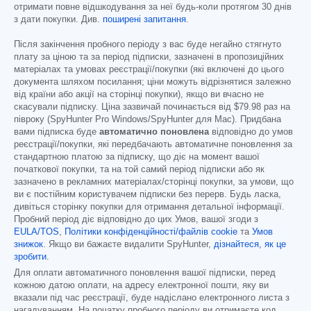
отримати повне відшкодування за неї будь-коли протягом 30 днів
з дати покупки. Див.
поширені запитання
.
Після закінчення пробного періоду з вас буде негайно стягнуто
плату за ціною та за період підписки, зазначені в пропозиційних
матеріалах та умовах реєстрації/покупки (які включені до цього
документа шляхом посилання; ціни можуть відрізнятися залежно
від країни або акції на сторінці покупки), якщо ви вчасно не
скасували підписку. Ціна зазвичай починається від
$79.98
раз на
півроку (SpyHunter Pro Windows/SpyHunter для Mac). Придбана
вами підписка буде
автоматично поновлена
відповідно до умов
реєстрації/покупки, які передбачають автоматичне поновлення за
стандартною платою за підписку, що діє на момент вашої
початкової покупки, та на той самий період підписки або як
зазначено в рекламних матеріалах/сторінці покупки, за умови, що
ви є постійним користувачем підписки без перерв. Будь ласка,
дивіться сторінку покупки для отримання детальної інформації.
Пробний період діє відповідно до цих Умов, вашої згоди з
EULA/TOS
,
Політики конфіденційності/файлів cookie
та
Умов
знижок
. Якщо ви бажаєте видалити SpyHunter,
дізнайтеся, як це
зробити
.
Для оплати автоматичного поновлення вашої підписки, перед
кожною датою оплати, на адресу електронної пошти, яку ви
вказали під час реєстрації, буде надіслано електронного листа з
нагадуванням. На початку пробного періоду ви отримаєте код