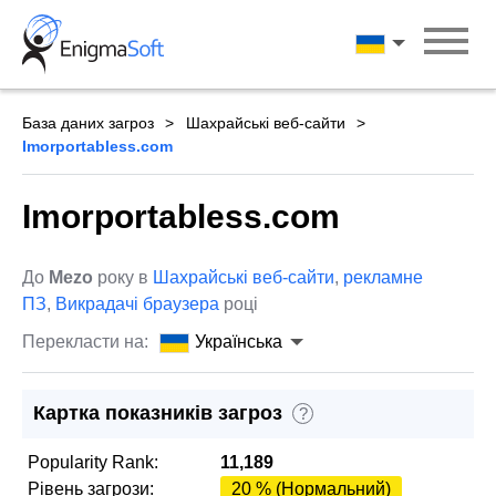
Skip
to
Українська
content
База даних загроз
Шахрайські веб-сайти
Imorportabless.com
Imorportabless.com
До
Mezo
року в
Шахрайські веб-сайти
,
рекламне
ПЗ
,
Викрадачі браузера
році
Перекласти на:
Українська
Картка показників загроз
?
Popularity Rank:
11,189
Рівень загрози:
20 % (Нормальний)