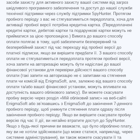
засоби захисту для активного захисту вашої системи від загроз
шкідливого програмного забезпечення та доступ до нашої служби
технічної підтримки через службу підтримки SpyHunter. Протягом
пробного періоду з вас не стягуватиметься передоплата, хоча для
активації пробної версії потрібна кредитна картка. (Передоплачені
кредитні картки, дебетові картки та подарункові картки можуть не
прийматися за цією пропозицією.) Вимога до вашого способу
оплати полягає в тому, щоб забезпечити безперервний та
безперебійний захист під час переходу від пробної версії до
платної підписки, якщо ви вирішите придбати її. З вашого способу
оплати не стягуватиметься передоплата протягом пробної версії,
хоча запити на авторизацію можуть бути надіслані до вашої
фінансової установи для перевірки дійсності вашого способу
оплати (такі запити на авторизацію не є запитами на стягнення
плати чи комісій від EnigmaSoft, але, залежно від вашого способу
оплати та/або вашої фінансової установи, можуть впливати на
доступність вашого облікового запису). Ви можете скасувати
пробну версію через розділ «Мій обліковий запис» на веб-сайті
EnigmaSoft або зв’язавшись з EnigmaSoft до закінчення 7-денного
пробного періоду, щоб уникнути стягнення плати одразу після
закінчення пробного періоду. Якщо ви вирішите скасувати пробну
версію під час її дії, ви негайно втратите доступ до SpyHunter.
Якщо з будь-якої причини ви вважаєте, що було оброблено плату,
яку ви не хотіли здійснювати (що може статися, наприклад, через
системне адміністрування), ви також можете скасувати її та