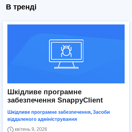
В тренді
Шкідливе програмне
забезпечення SnappyClient
Шкідливе програмне забезпечення
,
Засоби
віддаленого адміністрування
квітень 9, 2026