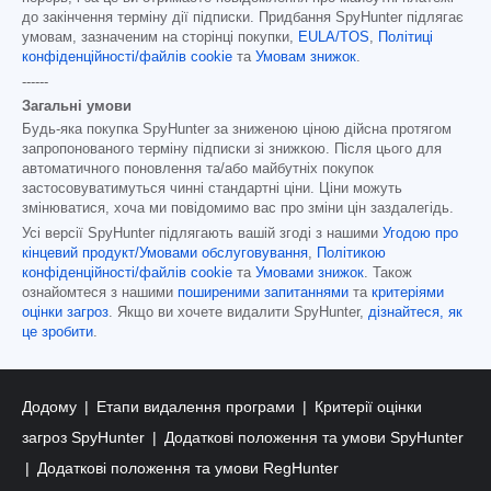
до закінчення терміну дії підписки. Придбання SpyHunter підлягає
умовам, зазначеним на сторінці покупки,
EULA/TOS
,
Політиці
конфіденційності/файлів cookie
та
Умовам знижок
.
------
Загальні умови
Будь-яка покупка SpyHunter за зниженою ціною дійсна протягом
запропонованого терміну підписки зі знижкою. Після цього для
автоматичного поновлення та/або майбутніх покупок
застосовуватимуться чинні стандартні ціни. Ціни можуть
змінюватися, хоча ми повідомимо вас про зміни цін заздалегідь.
Усі версії SpyHunter підлягають вашій згоді з нашими
Угодою про
кінцевий продукт/Умовами обслуговування
,
Політикою
конфіденційності/файлів cookie
та
Умовами знижок
. Також
ознайомтеся з нашими
поширеними запитаннями
та
критеріями
оцінки загроз
. Якщо ви хочете видалити SpyHunter,
дізнайтеся, як
це зробити
.
Додому
Етапи видалення програми
Критерії оцінки
загроз SpyHunter
Додаткові положення та умови SpyHunter
Додаткові положення та умови RegHunter