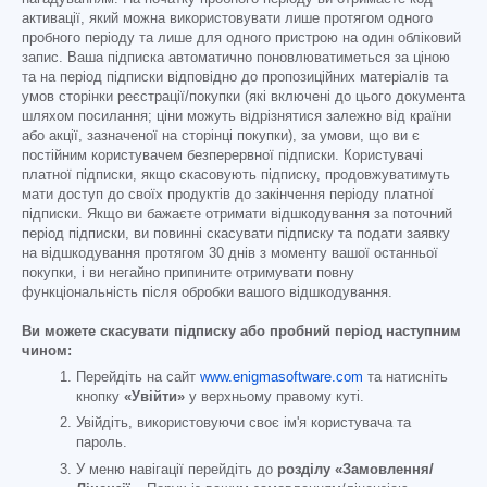
активації, який можна використовувати лише протягом одного
пробного періоду та лише для одного пристрою на один обліковий
запис. Ваша підписка автоматично поновлюватиметься за ціною
та на період підписки відповідно до пропозиційних матеріалів та
умов сторінки реєстрації/покупки (які включені до цього документа
шляхом посилання; ціни можуть відрізнятися залежно від країни
або акції, зазначеної на сторінці покупки), за умови, що ви є
постійним користувачем безперервної підписки. Користувачі
платної підписки, якщо скасовують підписку, продовжуватимуть
мати доступ до своїх продуктів до закінчення періоду платної
підписки. Якщо ви бажаєте отримати відшкодування за поточний
період підписки, ви повинні скасувати підписку та подати заявку
на відшкодування протягом 30 днів з моменту вашої останньої
покупки, і ви негайно припините отримувати повну
функціональність після обробки вашого відшкодування.
Ви можете скасувати підписку або пробний період наступним
чином:
Перейдіть на сайт
www.enigmasoftware.com
та натисніть
кнопку
«Увійти»
у верхньому правому куті.
Увійдіть, використовуючи своє ім'я користувача та
пароль.
У меню навігації перейдіть до
розділу «Замовлення/