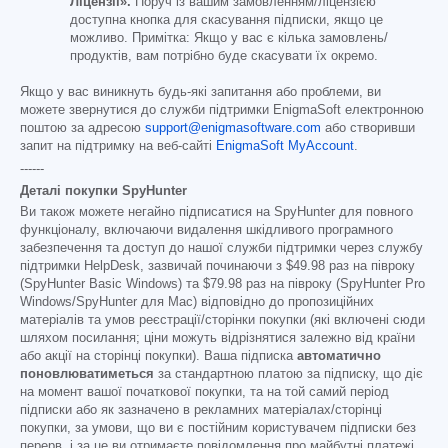
Ліцензії».
Поруч із вашим замовленням/ліцензією
доступна кнопка для скасування підписки, якщо це
можливо. Примітка: Якщо у вас є кілька замовлень/
продуктів, вам потрібно буде скасувати їх окремо.
Якщо у вас виникнуть будь-які запитання або проблеми, ви
можете звернутися до служби підтримки EnigmaSoft електронною
поштою за адресою
support@enigmasoftware.com
або створивши
запит на підтримку на веб-сайті
EnigmaSoft MyAccount
.
------
Деталі покупки SpyHunter
Ви також можете негайно підписатися на SpyHunter для повного
функціоналу, включаючи видалення шкідливого програмного
забезпечення та доступ до нашої служби підтримки через службу
підтримки HelpDesk, зазвичай починаючи з
$49.98
раз на півроку
(SpyHunter Basic Windows) та
$79.98
раз на півроку (SpyHunter Pro
Windows/SpyHunter для Mac) відповідно до пропозиційних
матеріалів та умов реєстрації/сторінки покупки (які включені сюди
шляхом посилання; ціни можуть відрізнятися залежно від країни
або акції на сторінці покупки). Ваша підписка
автоматично
поновлюватиметься
за стандартною платою за підписку, що діє
на момент вашої початкової покупки, та на той самий період
підписки або як зазначено в рекламних матеріалах/сторінці
покупки, за умови, що ви є постійним користувачем підписки без
перерв, і за це ви отримаєте повідомлення про майбутні платежі