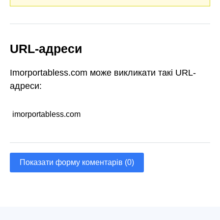
URL-адреси
Imorportabless.com може викликати такі URL-
адреси:
imorportabless.com
Показати форму коментарів (0)