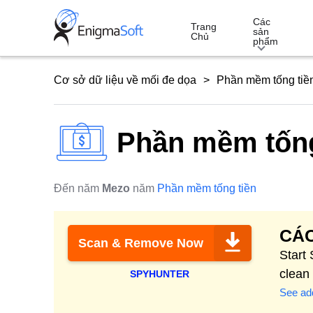
Skip
Các
to
Trang
sản
Chủ
phẩm
content
Cơ sở dữ liệu về mối đe dọa
Phần mềm tống tiề
Phần mềm tống 
Đến năm
Mezo
năm
Phần mềm tống tiền
CÁC
Scan & Remove Now
Start
clean
SPYHUNTER
See add