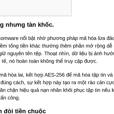
ng nhưng tàn khốc.
nsomware nổi bật nhờ phương pháp mã hóa lừa đả
mềm tống tiền khác thường thêm phần mở rộng dễ
giữ nguyên tên tệp. Thoạt nhìn, dữ liệu bị ảnh hư
 tế, nó hoàn toàn không thể truy cập được.
ã hóa lai, kết hợp AES-256 để mã hóa tập tin và
 đúng cách, sự kết hợp này tạo ra một rào cản cự
găn chặn hiệu quả nạn nhân khôi phục tập tin nếu 
tấn công.
n đòi tiền chuộc