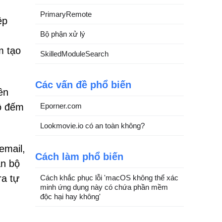
PrimaryRemote
ệp
Bộ phận xử lý
m tạo
SkilledModuleSearch
Các vấn đề phổ biến
ên
Eporner.com
Bộ đếm
Lookmovie.io có an toàn không?
email,
Cách làm phổ biến
àn bộ
ra tự
Cách khắc phục lỗi 'macOS không thể xác
minh ứng dụng này có chứa phần mềm
độc hại hay không'