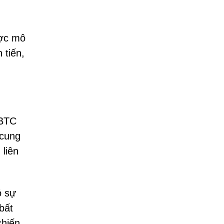
ược mô
 tiến,
 BTC
 cung
 liên
ó sự
bất
chiến