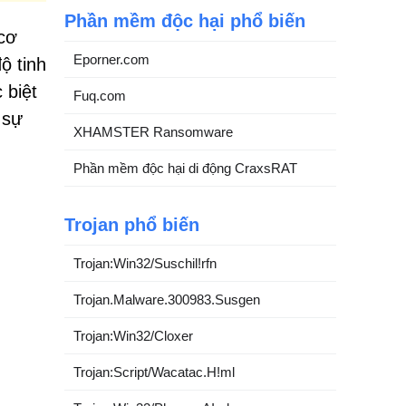
Phần mềm độc hại phổ biến
 cơ
Eporner.com
ộ tinh
 biệt
Fuq.com
 sự
XHAMSTER Ransomware
Phần mềm độc hại di động CraxsRAT
Trojan phổ biến
Trojan:Win32/Suschil!rfn
Trojan.Malware.300983.Susgen
Trojan:Win32/Cloxer
Trojan:Script/Wacatac.H!ml