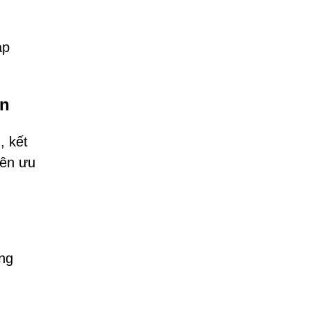
áp
ến
, kết
nên ưu
ông