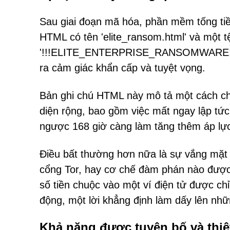
Sau giai đoạn mã hóa, phần mềm tống tiền
HTML có tên 'elite_ransom.html' và một t
'!!!ELITE_ENTERPRISE_RANSOMWARE!!!.t
ra cảm giác khẩn cấp và tuyệt vọng.
Bản ghi chú HTML này mô tả một cách chi 
diện rộng, bao gồm việc mất ngay lập tức
ngược 168 giờ càng làm tăng thêm áp lực
Điều bất thường hơn nữa là sự vắng mặt h
cổng Tor, hay cơ chế đàm phán nào đượ
số tiền chuộc vào một ví điện tử được chỉ 
động, một lời khẳng định làm dấy lên nhữ
Khả năng được tuyên bố và thiệ