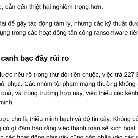
ục, dẫn đến thiệt hại nghiêm trọng hơn.
đại để gây tác động tâm lý, nhưng các kỹ thuật đ
ụng trong các hoạt động tấn công ransomware tiên
 canh bạc đầy rủi ro
ợc nêu rõ trong thư đòi tiền chuộc, việc trả 227
hôi phục. Các nhóm tội phạm mạng thường không
quả, và trong trường hợp này, việc thiếu các kênh
minh.
ợc cho là thiếu minh bạch và độ tin cậy. Không c
 có gì đảm bảo rằng việc thanh toán sẽ kích hoạt 
 cho các hoạt động như vậy cũng góp phần vào các 