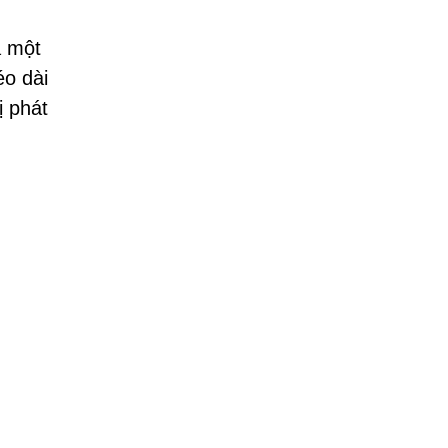
à một
éo dài
ị phát