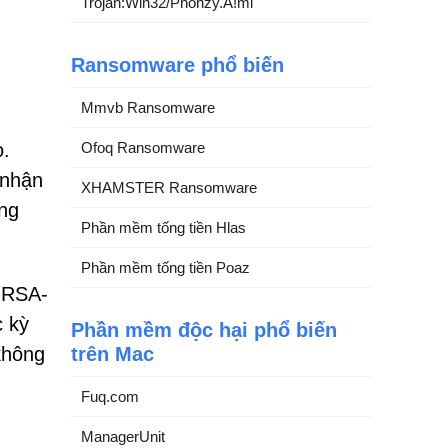
Trojan:Win32/Phonzy.A!ml
Ransomware phổ biến
Mmvb Ransomware
Ofoq Ransomware
o.
 nhận
XHAMSTER Ransomware
ởng
Phần mềm tống tiền Hlas
Phần mềm tống tiền Poaz
 RSA-
c kỳ
Phần mềm độc hại phổ biến
trên Mac
không
Fuq.com
ManagerUnit