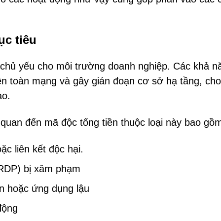
ục tiêu
ế chủ yếu cho môi trường doanh nghiệp. Các khả n
ên toàn mạng và gây gián đoạn cơ sở hạ tầng, cho
ao.
 quan đến mã độc tống tiền thuộc loại này bao gồ
c liên kết độc hại.
 (RDP) bị xâm phạm
n hoặc ứng dụng lậu
động