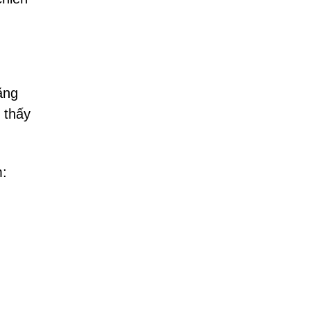
ăng
 thấy
m: