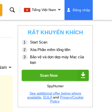
Tìm
Tiếng Việt Nam
Đăng nhập
kiếm
RẤT KHUYẾN KHÍCH
Start Scan
Xóa Phần mềm tống tiền
Bảo vệ và dọn dẹp máy Mac của
bạn
 Nam
Scan Now
SpyHunter
See additional offer below where
available.
EULA
and
Privacy/Cookie
Policy
.