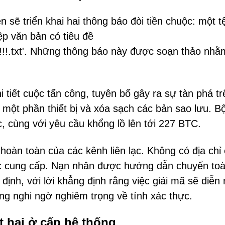
 sẽ triển khai hai thông báo đòi tiền chuộc: một t
ệp văn bản có tiêu đề
xt'. Những thông báo này được soạn thảo nhằ
tiết cuộc tấn công, tuyên bố gây ra sự tàn phá tr
 một phần thiết bị và xóa sạch các bản sao lưu. 
, cùng với yêu cầu khổng lồ lên tới 227 BTC.
oàn toàn của các kênh liên lạc. Không có địa chỉ 
c cung cấp. Nạn nhân được hướng dẫn chuyển to
định, với lời khẳng định rằng việc giải mã sẽ diễn 
ng nghi ngờ nghiêm trọng về tính xác thực.
t hại ở cấp hệ thống