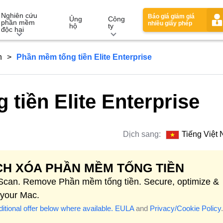
Nghiên cứu
Báo giá giảm giá
Ủng
Công
phần mềm
nhiều giấy phép
hộ
ty
độc hại
n
Phần mềm tống tiền Elite Enterprise
tiền Elite Enterprise
Dịch sang:
Tiếng Việt
H XÓA PHẦN MỀM TỐNG TIỀN
 Scan. Remove Phần mềm tống tiền. Secure, optimize &
 your Mac.
itional offer below where available.
EULA
and
Privacy/Cookie Policy
.