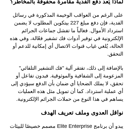
لماذا يُعد دفع الفدية مقامرة محفوفة بالمخاطر؟
على الرغم من العواقب الوخيمة المذكورة في رسائل
الفدية، فإن دفع مبلغ 227 بيتكوين المطلوب لا يضمن
استرداد الأموال. فغالباً ما تفشل جماعات الجرائم
الإلكترونية في توفير أدوات فك تشفير فعّالة، وفي هذه
الحالة، يُلغي غياب قنوات الاتصال أي إمكانية للدعم أو
التحقق.
بالإضافة إلى ذلك، تفتقر آلية "فك التشفير التلقائي"
المزعومة إلى الشفافية والموثوقية. فبدون تفاعل أو
تحقق، لا يملك الضحايا أي ضمان بأن الدفع سيؤدي إلى
أي عملية استرداد. كما أن تمويل مثل هذه العمليات
يساهم في هذا النوع من حملات الجرائم الإلكترونية.
نواقل العدوى وملف تعريف الهدف
يبدو أن برنامج Elite Enterprise مصمم خصيصًا للبيئات