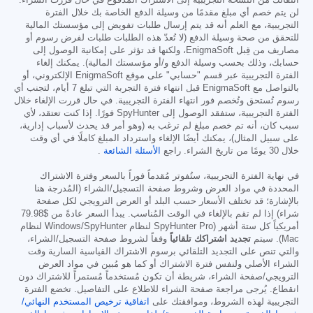
انتقالك من النسخة التجريبية إلى الاشتراك المدفوع في حال قررت الشراء.
لن يتم خصم أي مبلغ مقدمًا من وسيلة الدفع الخاصة بك خلال الفترة
التجريبية، مع العلم أنه قد يتم إرسال طلبات تفويض إلى مؤسستك المالية
للتحقق من صحة وسيلة الدفع (لا تُعدّ هذه الطلبات طلبات لفرض رسوم أو
مصاريف من قِبل EnigmaSoft، ولكنها قد تؤثر على إمكانية الوصول إلى
حسابك، وذلك بحسب وسيلة الدفع و/أو مؤسستك المالية). يمكنك إلغاء
الفترة التجريبية عبر قسم "حسابي" على موقع EnigmaSoft الإلكتروني، أو
بالتواصل مع EnigmaSoft قبل انتهاء فترة التجربة التي تبلغ 7 أيام، لتجنب أي
رسوم تُستحق وتُخصم فور انتهاء الفترة التجريبية. في حال قررت الإلغاء خلال
الفترة التجريبية، ستفقد الوصول إلى SpyHunter فورًا. إذا كنت تعتقد، لأي
سبب كان، أنه تم خصم مبلغ لم ترغب به (وهو أمر قد يحدث لأسباب إدارية،
على سبيل المثال)، يمكنك أيضًا الإلغاء واسترداد المبلغ كاملًا في أي وقت
خلال 30 يومًا من تاريخ الشراء. راجع
الأسئلة الشائعة
.
في نهاية الفترة التجريبية، ستُفوتر مُقدماً فوراً بالسعر وفترة الاشتراك
المحددة في مواد العرض وشروط صفحة التسجيل/الشراء (المُدرجة هنا
بالإشارة؛ قد تختلف الأسعار حسب البلد أو العرض الترويجي لكل صفحة
شراء) إذا لم تقم بالإلغاء في الوقت المُناسب. يبدأ السعر عادةً من
$79.98
أمريكياً كل ستة أشهر (SpyHunter Pro لنظام Windows/SpyHunter لنظام
Mac). سيتم
تجديد اشتراكك تلقائياً
وفقاً لشروط صفحة التسجيل/الشراء،
والتي تنص على التجديد التلقائي برسوم الاشتراك القياسية السارية وقت
الشراء الأصلي ولنفس فترة الاشتراك أو كما هو مُبين في مواد العرض
الترويجي/صفحة الشراء، شريطة أن تكون مُستخدماً مُستمراً للاشتراك دون
انقطاع. يُرجى مراجعة صفحة الشراء للاطلاع على التفاصيل. تخضع الفترة
التجريبية لهذه الشروط، وموافقتك على
اتفاقية ترخيص المستخدم النهائي/