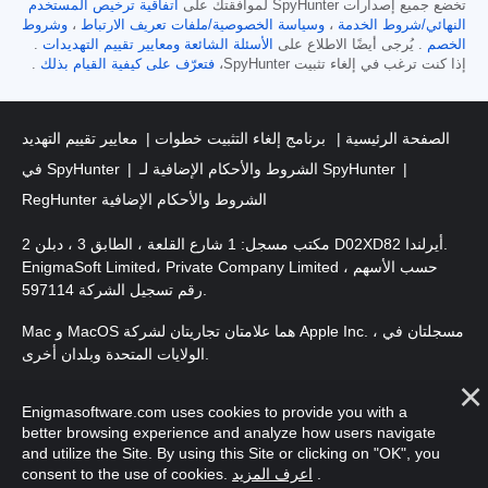
تخضع جميع إصدارات SpyHunter لموافقتك على
اتفاقية ترخيص المستخدم
النهائي/شروط الخدمة
،
وسياسة الخصوصية/ملفات تعريف الارتباط
،
وشروط
الخصم
. يُرجى أيضًا الاطلاع على
الأسئلة الشائعة
ومعايير تقييم التهديدات
.
إذا كنت ترغب في إلغاء تثبيت SpyHunter،
فتعرّف على كيفية القيام بذلك
.
الصفحة الرئيسية
برنامج إلغاء التثبيت خطوات
معايير تقييم التهديد
الشروط والأحكام الإضافية لـ SpyHunter
في SpyHunter
RegHunter الشروط والأحكام الإضافية
مكتب مسجل: 1 شارع القلعة ، الطابق 3 ، دبلن 2 D02XD82 أيرلندا.
EnigmaSoft Limited، Private Company Limited حسب الأسهم ،
رقم تسجيل الشركة 597114.
Mac و MacOS هما علامتان تجاريتان لشركة Apple Inc. ، مسجلتان في
الولايات المتحدة وبلدان أخرى.
. EnigmaSoft Ltd. جميع الحقوق
حقوق الطبع والنشر 2016-
2026
Enigmasoftware.com uses cookies to provide you with a
محفوظة.
better browsing experience and analyze how users navigate
and utilize the Site. By using this Site or clicking on "OK", you
.
اعرف المزيد
consent to the use of cookies.