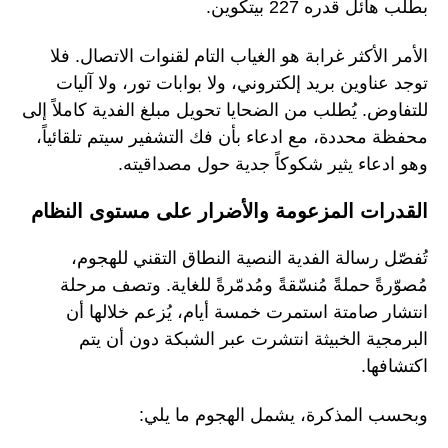
بطلب هائل قدره 227 بيتكوين.
الأمر الأكثر غرابة هو الغياب التام لقنوات الاتصال. فلا
توجد عناوين بريد إلكتروني، ولا بوابات تور، ولا آليات
للتفاوض. يُطلب من الضحايا تحويل مبلغ الفدية كاملاً إلى
محفظة محددة، مع ادعاء بأن فك التشفير سيتم تلقائياً،
وهو ادعاء يثير شكوكاً جدية حول مصداقيته.
القدرات المزعومة والأضرار على مستوى النظام
تُفصّل رسالة الفدية النصية النطاق التقني للهجوم،
مُصوّرةً حملةً مُنسّقةً ومُدمّرةً للغاية. وتصف مرحلة
انتشار صامتة استمرت خمسة أيام، يُزعم خلالها أن
البرمجية الخبيثة انتشرت عبر الشبكة دون أن يتم
اكتشافها.
وبحسب المذكرة، يشمل الهجوم ما يلي: