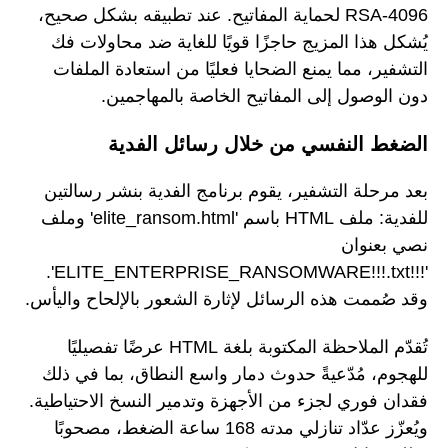
RSA-4096 لحماية المفاتيح. عند تطبيقه بشكل صحيح،
يُشكل هذا المزيج حاجزًا قويًا للغاية ضد محاولات فك
التشفير، مما يمنع الضحايا فعليًا من استعادة الملفات
دون الوصول إلى المفاتيح الخاصة بالمهاجمين.
الضغط النفسي من خلال رسائل الفدية
بعد مرحلة التشفير، يقوم برنامج الفدية بنشر رسالتين
للفدية: ملف HTML باسم 'elite_ransom.html' وملف
نصي بعنوان
'!!!ELITE_ENTERPRISE_RANSOMWARE!!!.txt'.
وقد صُممت هذه الرسائل لإثارة الشعور بالإلحاح واليأس.
تُقدّم الملاحظة المكتوبة بلغة HTML عرضًا تفصيليًا
للهجوم، مُدّعيةً حدوث دمار واسع النطاق، بما في ذلك
فقدان فوري لجزء من الأجهزة وتدمير النسخ الاحتياطية.
ويُعزّز عدّاد تنازلي مدته 168 ساعة الضغط، مصحوبًا