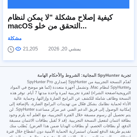
كيفية إصلاح مشكلة "لا يمكن لنظام
macOS التحقق من خلو...
مشكلة
يمشي 20, 2026
21,205
تجربة SpyHunter المجانية: الشروط والأحكام الهامة
تُقدّم النسخة التجريبية من SpyHunter إصداري SpyHunter Pro
وSpyHunter لنظام Mac، وتشمل أجهزة متعددة (كما هو موضح في المواد
الترويجية/صفحة الشراء) لفترة تجريبية لمرة واحدة مدتها 7 أيام. توفر هذه
النسخة وظائف شاملة للكشف عن البرامج الضارة وإزالتها، وحماية عالية
الأداء لحماية نظامك بشكل فعّال من تهديدات البرامج الضارة، بالإضافة إلى
إمكانية الوصول إلى فريق الدعم الفني عبر مركز مساعدة SpyHunter. لن
يتم تحصيل أي رسوم مسبقة خلال الفترة التجريبية، مع العلم أنه يلزم وجود
بطاقة ائتمان لتفعيل النسخة التجريبية. (قد لا تُقبل بطاقات الائتمان مسبقة
الدفع، أو بطاقات الخصم، أو بطاقات الهدايا ضمن هذا العرض). يُطلب منك
تقديم طريقة الدفع لضمان استمرارية الحماية الأمنية دون انقطاع خلال فترة