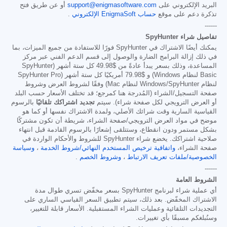
البريد الإلكتروني على
support@enigmasoftware.com
أو عن طريق فتح
تذكرة دعم على موقع
حساب EnigmaSoft الإلكتروني
.
------
تفاصيل شراء SpyHunter
يمكنك أيضًا الاشتراك في SpyHunter فورًا للاستفادة من جميع الميزات، بما
في ذلك إزالة البرامج الضارة والوصول إلى قسم الدعم الفني عبر مركز
المساعدة، وذلك بسعر يبدأ عادةً من
$49.98
كل ستة أشهر (SpyHunter
Basic لنظام Windows) و
$79.98
أمريكيًا كل ستة أشهر (SpyHunter Pro
لنظام Windows/SpyHunter لنظام Mac) وفقًا لشروط العرض وشروط
صفحة التسجيل/الشراء (المُدرجة هنا كمرجع؛ قد تختلف الأسعار حسب البلد
أو العرض الترويجي لكل صفحة شراء). سيتم
تجديد اشتراكك تلقائيًا
بالرسوم
القياسية السارية وقت شرائك الأصلي، ولمدة الاشتراك نفسها أو كما هو
موضح في مواد العرض الترويجي/صفحة الشراء، شريطة أن تكون مشتركًا
بشكل مستمر ودون انقطاع، وستتلقى إشعارًا بالرسوم القادمة قبل انتهاء
صلاحية اشتراكك. يخضع شراء SpyHunter للشروط والأحكام الواردة في
صفحة الشراء،
واتفاقية ترخيص المستخدم النهائي/شروط الخدمة
،
وسياسة
الخصوصية/ملفات تعريف الارتباط
،
وشروط الخصم
.
------
الشروط العامة
أي عملية شراء لبرنامج SpyHunter بسعر مخفّض تسري طوال مدة
الاشتراك المخفّض. بعد ذلك، سيتم تطبيق السعر القياسي الساري على
التجديدات التلقائية وعمليات الشراء المستقبلية. الأسعار قابلة للتغيير،
وسنُبلغكم مسبقًا بأي تغييرات.