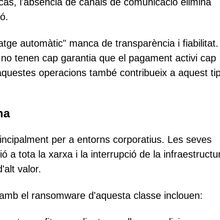
 cas, l'absència de canals de comunicació elimina
ió.
ge automàtic" manca de transparència i fiabilitat.
s no tenen cap garantia que el pagament activi cap
aquestes operacions també contribueix a aquest ti
na
rincipalment per a entorns corporatius. Les seves
 a tota la xarxa i la interrupció de la infraestructu
alt valor.
 amb el ransomware d'aquesta classe inclouen: