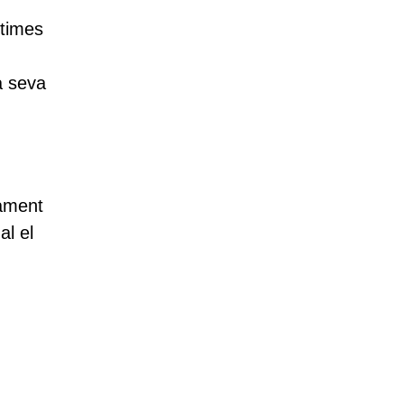
ctimes
a seva
tament
al el