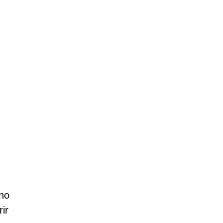
 no
ir