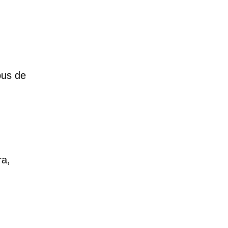
pus de
ra,