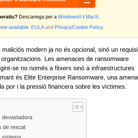
peratiu?
Descarrega per a
Windows®
i
Mac®
.
ere available.
EULA
and
Privacy/Cookie Policy
.
 maliciós modern ja no és opcional, sinó un requisi
 a organitzacions. Les amenaces de ransomware
igint-se no només a fitxers sinó a infraestructures
armant és Elite Enterprise Ransomware, una amen
a por i la pressió financera sobre les víctimes.
rò devastadora
s de rescat
e sistema