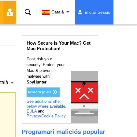
Cerca
Català
iniciar Sessió
How Secure is Your Mac? Get
Mac Protection!
Don't risk your
security. Protect your
Mac & prevent
malware with
talà
SpyHunter
.
Descarrega ara
See additional offer
below where available.
EULA
and
Privacy/Cookie Policy
.
Programari maliciós popular