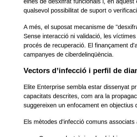
eines de desxifrat funcionals i, en aquest
qualsevol possibilitat de suport o verificac
A més, el suposat mecanisme de "desxifrat
Sense interacció ni validació, les víctime
procés de recuperació. El finançament d'
campanyes de ciberdelinqüència.
Vectors d’infecció i perfil de dia
Elite Enterprise sembla estar dissenyat p
capacitats descrites, com ara la propagació
suggereixen un enfocament en objectius d'
Els mètodes d'infecció comuns associats