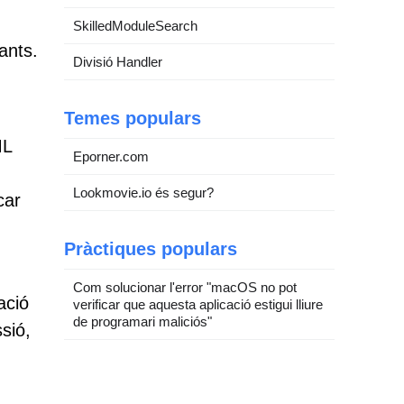
SkilledModuleSearch
ants.
Divisió Handler
Temes populars
ML
Eporner.com
Lookmovie.io és segur?
car
Pràctiques populars
Com solucionar l'error "macOS no pot
ació
verificar que aquesta aplicació estigui lliure
de programari maliciós"
sió,