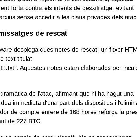
 forta contra els intents de desxifratge, evitant
arxius sense accedir a les claus privades dels atac
missatges de rescat
mware desplega dues notes de rescat: un fitxer HT
 text titulat
t". Aquestes notes estan elaborades per incul
dramàtica de l'atac, afirmant que hi ha hagut una
rdua immediata d'una part dels dispositius i l'elimin
ador de compte enrere de 168 hores reforça la pres
nt de 227 BTC.