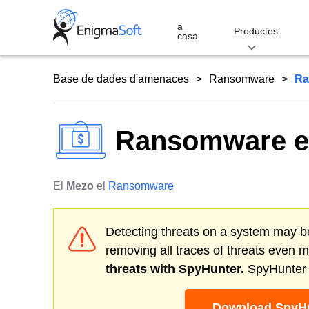
Skip
to
a
Productes
casa
content
Base de dades d'amenaces
Ransomware
Ra
Ransomware em
El
Mezo
el
Ransomware
Detecting threats on a system may be
removing all traces of threats even 
threats with SpyHunter.
SpyHunter o
Download SpyHu