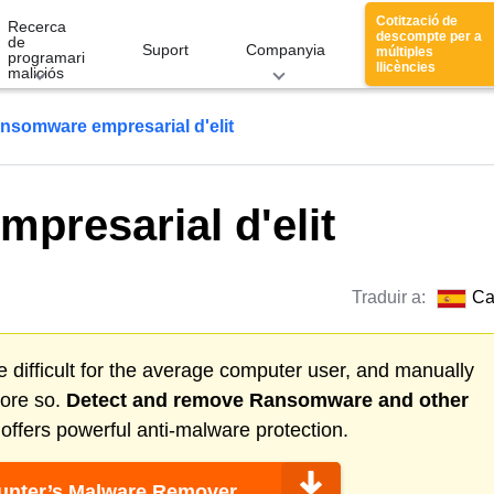
Cotització de
Recerca
descompte per a
de
Suport
Companyia
múltiples
programari
llicències
maliciós
nsomware empresarial d'elit
presarial d'elit
Traduir a:
Ca
 difficult for the average computer user, and manually
more so.
Detect and remove
Ransomware
and other
ffers powerful anti-malware protection.
nter’s Malware Remover