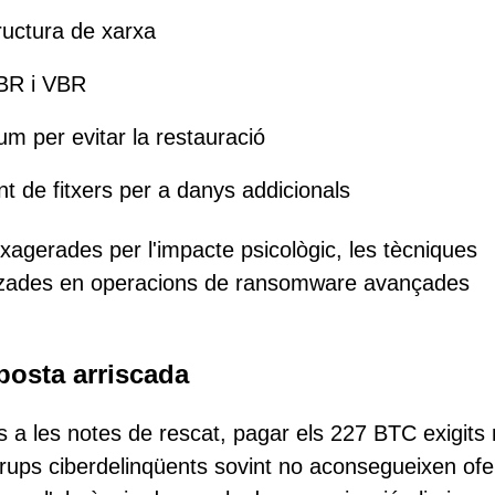
ructura de xarxa
MBR i VBR
m per evitar la restauració
nt de fitxers per a danys addicionals
xagerades per l'impacte psicològic, les tècniques
ilitzades en operacions de ransomware avançades
posta arriscada
 a les notes de rescat, pagar els 227 BTC exigits
grups ciberdelinqüents sovint no aconsegueixen ofer