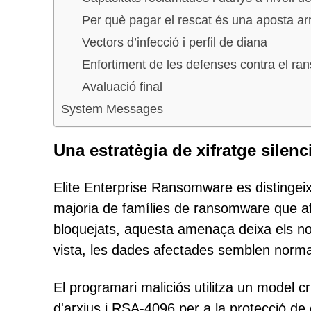
Per què pagar el rescat és una aposta ar
Vectors d’infecció i perfil de diana
Enfortiment de les defenses contra el r
Avaluació final
System Messages
Una estratègia de xifratge silen
Elite Enterprise Ransomware es distingeix
majoria de famílies de ransomware que af
bloquejats, aquesta amenaça deixa els no
vista, les dades afectades semblen norma
El programari maliciós utilitza un model cr
d'arxius i RSA-4096 per a la protecció d