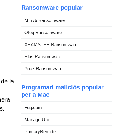
Ransomware popular
Mmvb Ransomware
Ofoq Ransomware
XHAMSTER Ransomware
Hlas Ransomware
Poaz Ransomware
 de la
Programari maliciós popular
per a Mac
mera
Fuq.com
s.
ManagerUnit
e
PrimaryRemote