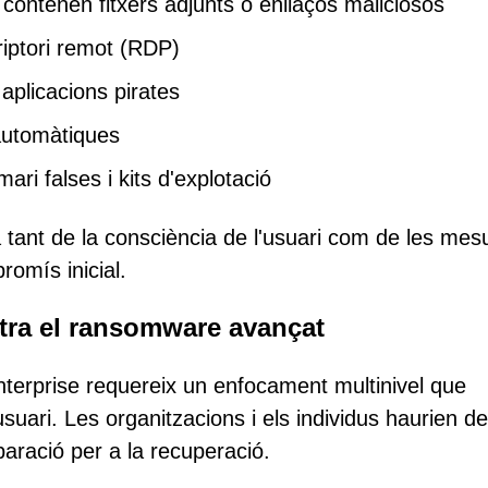
contenen fitxers adjunts o enllaços maliciosos
iptori remot (RDP)
aplicacions pirates
automàtiques
mari falses i kits d'explotació
 tant de la consciència de l'usuari com de les mes
romís inicial.
tra el ransomware avançat
terprise requereix un enfocament multinivel que
suari. Les organitzacions i els individus haurien de
reparació per a la recuperació.