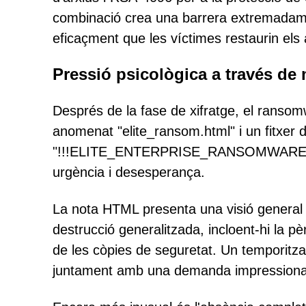
combinació crea una barrera extremadament
eficaçment que les víctimes restaurin els 
Pressió psicològica a través de 
Després de la fase de xifratge, el ranso
anomenat "elite_ransom.html" i un fitxer de
"!!!ELITE_ENTERPRISE_RANSOMWARE!!!.tx
urgència i desesperança.
La nota HTML presenta una visió general 
destrucció generalitzada, incloent-hi la pè
de les còpies de seguretat. Un temporitz
juntament amb una demanda impressiona