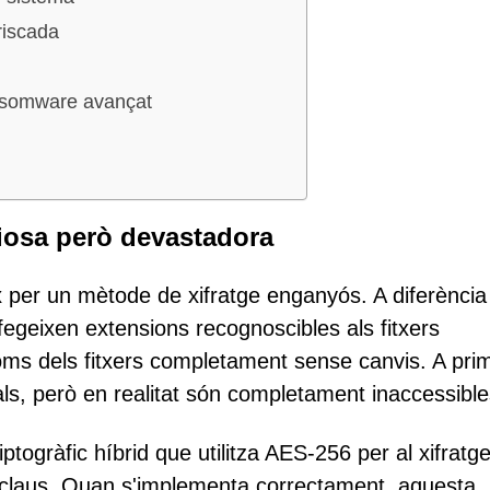
riscada
ansomware avançat
ciosa però devastadora
 per un mètode de xifratge enganyós. A diferència
egeixen extensions recognoscibles als fitxers
ms dels fitxers completament sense canvis. A pri
ls, però en realitat són completament inaccessible
iptogràfic híbrid que utilitza AES-256 per al xifratg
e claus. Quan s'implementa correctament, aquesta