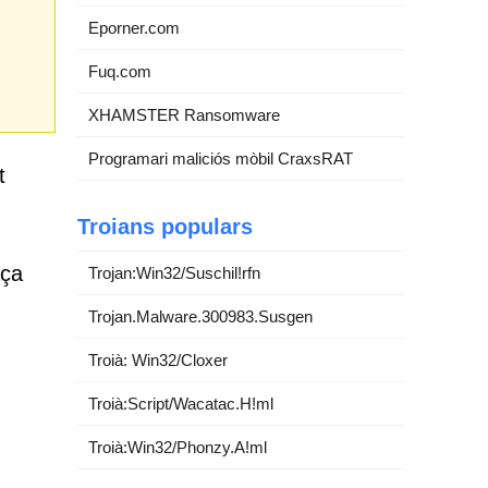
Eporner.com
Fuq.com
XHAMSTER Ransomware
Programari maliciós mòbil CraxsRAT
t
Troians populars
aça
Trojan:Win32/Suschil!rfn
Trojan.Malware.300983.Susgen
Troià: Win32/Cloxer
Troià:Script/Wacatac.H!ml
Troià:Win32/Phonzy.A!ml