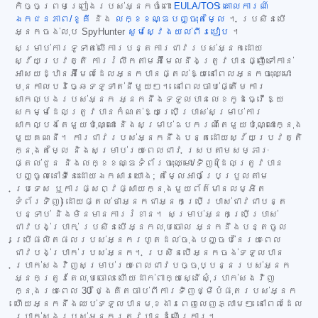
កិច្ចព្រមព្រៀងរបស់អ្នកចំពោះ
EULA/TOS
គោលការណ៍
ឯកជនភាព/ខូគី
និង
លក្ខខណ្ឌបញ្ចុះតម្លៃ
។ ប្រសិនបើ
អ្នកចង់លុប SpyHunter
សូមស្វែងយល់ពីរបៀប
។
សម្រាប់ការទូទាត់លើការបន្តការជាវរបស់អ្នកដោយ
ស្វ័យប្រវត្តិ ការរំលឹកតាមអ៊ីមែលនឹងត្រូវបានផ្ញើទៅកាន់
អាសយដ្ឋានអ៊ីមែលដែលអ្នកបានផ្តល់ឱ្យនៅពេលអ្នកចុះឈ្មោះ
មុនកាលបរិច្ឆេទទូទាត់នីមួយៗ។ នៅពេលចាប់ផ្តើមការ
សាកល្បងរបស់អ្នក អ្នកនឹងទទួលបានលេខកូដធ្វើឱ្យ
សកម្មដែលត្រូវបានកំណត់ឱ្យប្រើប្រាស់សម្រាប់ការ
សាកល្បងតែមួយប៉ុណ្ណោះ និងសម្រាប់ឧបករណ៍តែមួយប៉ុណ្ណោះក្នុង
មួយគណនី។ ការជាវរបស់អ្នកនឹងបន្តដោយស្វ័យប្រវត្តិ
ក្នុងតម្លៃ និងសម្រាប់រយៈពេលជាវ ស្របតាមសម្ភារៈ
ផ្តល់ជូន និងលក្ខខណ្ឌទំព័រចុះឈ្មោះ/ទិញ (ដែលត្រូវបាន
បញ្ចូលនៅទីនេះដោយឯកសារយោង; តម្លៃអាចប្រែប្រួលតាម
ប្រទេស ឬការផ្សព្វផ្សាយក្នុងមួយព័ត៌មានលម្អិត
ទំព័រទិញ) ដោយផ្តល់ថាអ្នកជាអ្នកប្រើប្រាស់ជាវជាបន្ត
បន្ទាប់ និងមិនមានការរំខាន។ សម្រាប់អ្នកប្រើប្រាស់
ជាវបង់ប្រាក់ ប្រសិនបើអ្នកលុបចោល អ្នកនឹងបន្តចូល
ប្រើផលិតផលរបស់អ្នករហូតដល់ចុងបញ្ចប់នៃរយៈពេល
ជាវបង់ប្រាក់របស់អ្នក។ ប្រសិនបើអ្នកចង់ទទួលបាន
ប្រាក់សងវិញសម្រាប់រយៈពេលជាវបច្ចុប្បន្នរបស់អ្នក
អ្នកត្រូវតែលុបចោល ហើយដាក់ពាក្យស្នើសុំប្រាក់សងវិញ
ក្នុងរយៈពេល 30 ថ្ងៃគិតចាប់ពីការទិញថ្មីបំផុតរបស់អ្នក
ហើយអ្នកនឹងឈប់ទទួលបានមុខងារពេញលេញភ្លាមៗ នៅពេលដែល
ប្រាក់សងរបស់អ្នកត្រូវបានដំណើរការ។