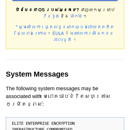
មិនមែនជា OS របស់អ្នកទេ?
ទាញយកសម្រាប់
វីនដូ®
និង
ម៉ាក់®
។
* សូមមើលការផ្តល់ជូនសាកល្បងដោយឥតគិត
ថ្លៃខាងក្រោម។
EULA
និង
គោលការណ៍ឯកជន
ភាព/ខូគី
។
System Messages
The following system messages may be
associated with មេរោគ​ចាប់​ជំរិត​សហគ្រាស​
កម្រិត​ខ្ពស់:
ELITE ENTERPRISE ENCRYPTION
INFRASTRUCTURE COMPROMISED