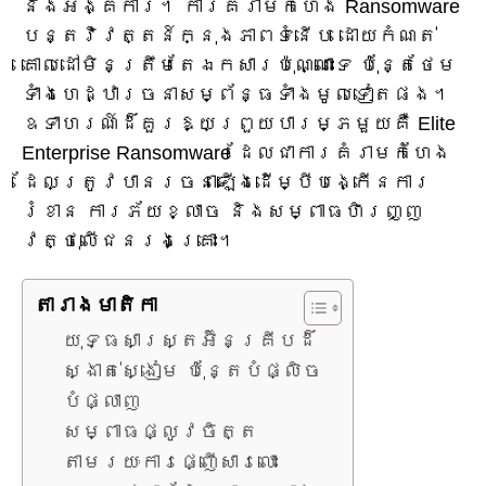
និងអង្គការ។ ការគំរាមកំហែង Ransomware
បន្តវិវត្តន៍ក្នុងភាពទំនើប ដោយកំណត់
គោលដៅមិនត្រឹមតែឯកសារប៉ុណ្ណោះទេ ប៉ុន្តែថែម
ទាំងហេដ្ឋារចនាសម្ព័ន្ធទាំងមូលទៀតផង។
ឧទាហរណ៍ដ៏គួរឱ្យព្រួយបារម្ភមួយគឺ Elite
Enterprise Ransomware ដែលជាការគំរាមកំហែង
ដែលត្រូវបានរចនាឡើងដើម្បីបង្កើនការ
រំខាន ការភ័យខ្លាច និងសម្ពាធហិរញ្ញ
វត្ថុលើជនរងគ្រោះ។
តារាង​មាតិកា
យុទ្ធសាស្ត្រអ៊ិនគ្រីបដ៏
ស្ងាត់ស្ងៀម ប៉ុន្តែបំផ្លិច
បំផ្លាញ
សម្ពាធផ្លូវចិត្ត
តាមរយៈការផ្ញើសារលោះ