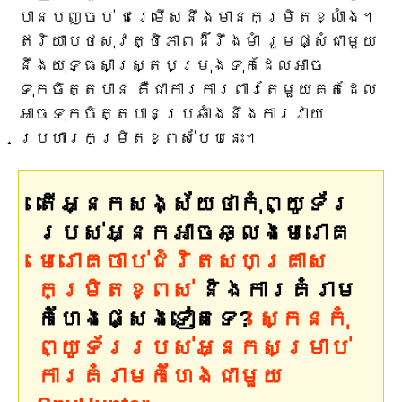
បានបញ្ចប់ ជម្រើសនឹងមានកម្រិតខ្លាំង។
ឥរិយាបថសុវត្ថិភាពដ៏រឹងមាំ រួមផ្សំជាមួយ
នឹងយុទ្ធសាស្ត្របម្រុងទុកដែលអាច
ទុកចិត្តបាន គឺជាការការពារតែមួយគត់ដែល
អាចទុកចិត្តបានប្រឆាំងនឹងការវាយ
ប្រហារកម្រិតខ្ពស់បែបនេះ។
តើអ្នកសង្ស័យថាកុំព្យូទ័រ
របស់អ្នកអាចឆ្លងមេរោគ
មេរោគ​ចាប់​ជំរិត​សហគ្រាស​
កម្រិត​ខ្ពស់
និងការគំរាម
កំហែងផ្សេងទៀតទេ?
ស្កេនកុំ
ព្យូទ័ររបស់អ្នកសម្រាប់
ការគំរាមកំហែងជាមួយ