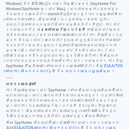
Windows) និង
$79.98
រៀងរាល់ប្រាំមួយខែម្តង (SpyHunter Pro
Windows/SpyHunter សម្រាប់ Mac) ស្របតាមសម្ភារៈផ្តល់ជូន
និងលក្ខខណ្ឌទំព័រចុះឈ្មោះ/ទិញ (ដែលត្រូវបានបញ្ចូលនៅទីនេះ
ដោយឯកសារយោង; តម្លៃអាចប្រែប្រួលតាមប្រទេស ឬការ
ផ្សព្វផ្សាយក្នុងមួយព័ត៌មានលម្អិតទំព័រទិញ)។ ការជាវ
របស់អ្នកនឹង
បន្តដោយស្វ័យប្រវត្តិ
តាមថ្លៃជាវស្តង់
ដារដែលអាចអនុវត្តបាននៅពេលនោះ នៅពេលជាវការទិញដើមរបស់
អ្នក និងសម្រាប់រយៈពេលជាវដូចគ្នា ឬដូចដែលបានកំណត់នៅ
ក្នុងទំព័រសម្ភារៈផ្សព្វផ្សាយ/ទិញ ដោយផ្តល់ថាអ្នកជា
អ្នកប្រើប្រាស់ជាវជាបន្តបន្ទាប់ និងមិនមានការរំខាន
ហើយដែលអ្នកនឹងទទួលបានការជូនដំណឹងអំពីការគិតថ្លៃនា
ពេលខាងមុខមុនពេលផុតកំណត់នៃការជាវរបស់អ្នក។ ការទិញ
SpyHunter គឺស្ថិតនៅក្រោមលក្ខខណ្ឌនៅលើទំព័រទិញ
EULA/TOS
គោលការណ៍ឯកជនភាព/ខូឃី
និង
លក្ខខណ្ឌបញ្ចុះតម្លៃ
។
------
លក្ខខណ្ឌទូទៅ
ការទិញណាមួយសម្រាប់ SpyHunter ក្រោមតម្លៃបញ្ចុះតម្លៃគឺមាន
សុពលភាពសម្រាប់រយៈពេលជាវដែលបានផ្តល់ជូន។ បន្ទាប់ពីនោះ
តម្លៃស្តង់ដារដែលអាចអនុវត្តបាននៅពេលនោះនឹងអនុវត្ត
សម្រាប់ការបន្តដោយស្វ័យប្រវត្តិ និង/ឬការទិញនាពេល
អនាគត។ តម្លៃអាចមានការផ្លាស់ប្តូរ ទោះបីជាយើងនឹងជូន
ដំណឹងដល់អ្នកជាមុនអំពីការផ្លាស់ប្តូរតម្លៃក៏ដោយ។
កំណែ SpyHunter ទាំងអស់គឺអាស្រ័យលើការយល់ព្រមរបស់អ្នក
ចំពោះ
EULA/TOS
គោលការណ៍ឯកជនភាព/ខូគី
និង
លក្ខខណ្ឌ