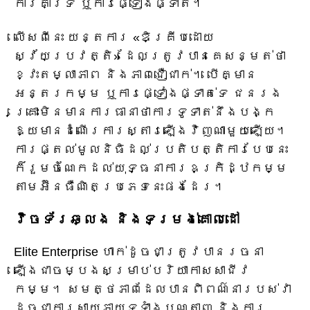
ការគាំទ្រ ឬការផ្ទៀងផ្ទាត់។
លើសពីនេះ យន្តការ «ឌិគ្រីបដោយ
ស្វ័យប្រវត្តិ» ដែលត្រូវបានគេសន្មត់ថា
ខ្វះតម្លាភាព និងភាពជឿជាក់។ បើគ្មាន
អន្តរកម្ម ឬការផ្ទៀងផ្ទាត់ទេ ជនរង
គ្រោះមិនមានការធានាថាការទូទាត់នឹងបង្ក
ឱ្យមានដំណើរការស្តារឡើងវិញណាមួយឡើយ។
ការផ្តល់មូលនិធិដល់ប្រតិបត្តិការបែបនេះ
ក៏រួមចំណែកដល់យុទ្ធនាការឧក្រិដ្ឋកម្ម
តាមអ៊ីនធឺណិតប្រភេទនេះផងដែរ។
វ៉ិចទ័រឆ្លង និងទម្រង់គោលដៅ
Elite Enterprise ហាក់ដូចជាត្រូវបានរចនា
ឡើងជាចម្បងសម្រាប់បរិយាកាសសាជីវ
កម្ម។ សមត្ថភាពដែលបានពិពណ៌នារបស់វា
ដូចជាការសាយភាយទូទាំងបណ្តាញ និងការ