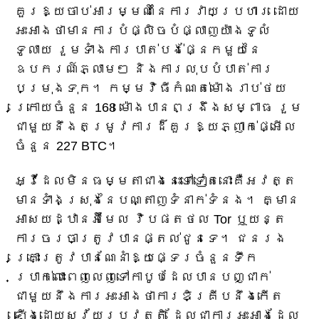
គួរឱ្យចាប់អារម្មណ៍នៃការវាយប្រហារ ដោយ
អះអាងថាមានការបំផ្លិចបំផ្លាញយ៉ាងទូលំ
ទូលាយ រួមទាំងការបាត់បង់ផ្នែកមួយនៃ
ឧបករណ៍ភ្លាមៗ និងការលុបបំបាត់ការ
បម្រុងទុក។ កម្មវិធីកំណត់ម៉ោងរាប់ថយ
ក្រោយចំនួន 168 ម៉ោងបានពង្រឹងសម្ពាធ រួម
ជាមួយនឹងតម្រូវការដ៏គួរឱ្យភ្ញាក់ផ្អើល
ចំនួន 227 BTC។
អ្វីដែលមិនធម្មតាជាងនេះទៅទៀតនោះគឺអវត្ត
មានទាំងស្រុងនៃបណ្តាញទំនាក់ទំនង។ គ្មាន
អាសយដ្ឋានអ៊ីមែល វិបផតថល Tor ឬយន្ត
ការចរចាត្រូវបានផ្តល់ជូនទេ។ ជនរង
គ្រោះត្រូវបានណែនាំឱ្យផ្ទេរចំនួនទឹក
ប្រាក់លោះពេញលេញទៅកាបូបដែលបានបញ្ជាក់
ជាមួយនឹងការអះអាងថាការឌិគ្រីបនឹងកើត
ឡើងដោយស្វ័យប្រវត្តិ ដែលជាការអះអាងដែល