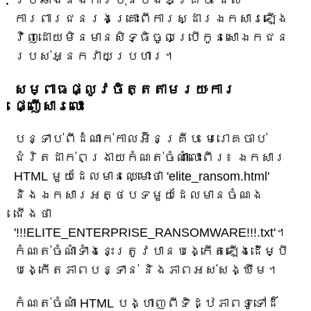
ប្រឆាំងនឹងការប៉ុនប៉ងឌិគ្រីប ដែល
ការពារជនរងគ្រោះពីការស្ដារឯកសារឡើង
វិញដោយមិនមានសិទ្ធិចូលប្រើកូនសោឯកជន
របស់អ្នកវាយប្រហារ។
សម្ពាធផ្លូវចិត្តតាមរយៈការ
ផ្ញើសារលោះ
បន្ទាប់ពីដំណាក់កាលអ៊ិនគ្រីប មេរោគចាប់
ជំរិតដាក់ពង្រាយកំណត់ចំណាំលោះពីរ៖ ឯកសារ
HTML មួយដែលមានឈ្មោះថា 'elite_ransom.html'
និងឯកសារអត្ថបទមួយដែលមានចំណង
ជើងថា
'!!!ELITE_ENTERPRISE_RANSOMWARE!!!.txt'។
កំណត់ចំណាំទាំងនេះត្រូវបានបង្កើតឡើងដើម្បី
បង្កើតភាពបន្ទាន់ និងភាពអស់សង្ឃឹម។
កំណត់ចំណាំ HTML បង្ហាញពីទិដ្ឋភាពទូទៅដ៏