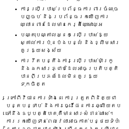
ការប្រើប្រាស់ប្រព័ន្ធការពារចំណុច
បញ្ចប់ និងប្រព័ន្ធរកឃើញការ
ឈ្លានពានដែលមានកេរ្តិ៍ឈ្មោះល្អ
បណ្តុះបណ្តាលអ្នកប្រើប្រាស់ឱ្យ
ស្គាល់ការប៉ុនប៉ងបន្លំ និងខ្លឹមសារ
គួរឱ្យសង្ស័យ
ការរឹតបន្តឹងការប្រើប្រាស់ម៉ាក្រូ
និងឯកសារភ្ជាប់ដែលអាចប្រតិបត្តិ
បានពីប្រភពដែលមិនគួរឱ្យ
ទុកចិត្ត
ក្រៅពីវិធានការទាំងនេះ ការត្រួតពិនិត្យជា
បន្តបន្ទាប់ និងការធ្វើផែនការឆ្លើយតប
ទៅនឹងឧប្បត្តិហេតុគឺមានសារៈសំខាន់ណាស់។
ការរកឃើញទាន់ពេលវេលាអាចកាត់បន្ថយទំហំ