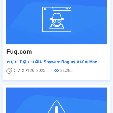
Fuq.com
កម្មវិធីប្រឆាំង Spyware Rogue
,
មេរោគ Mac
ខែមិថុនា 26, 2023
21,285