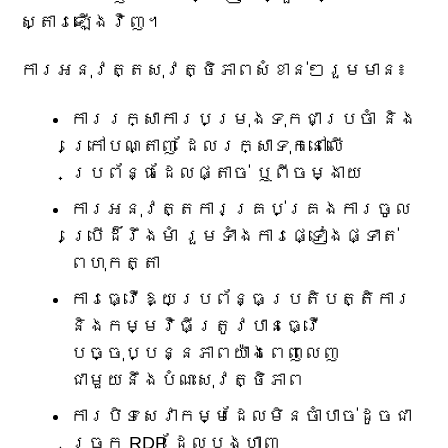
ស្តារឡើងវិញ។
ការអនុវត្តសុវត្ថិភាពសំខាន់ៗរួមមាន៖
ការរក្សាការបម្រុងទុកជាប្រចាំ និង
ក្រៅបណ្តាញ ដែលរក្សាទុកនៅលើ
ប្រព័ន្ធដែលផ្តាច់ ឬពីចម្ងាយ
ការអនុវត្តការគ្រប់គ្រងការចូល
ប្រើដ៏រឹងមាំ រួមទាំងការផ្ទៀងផ្ទាត់
ពហុកត្តា
ការធ្វើឱ្យប្រព័ន្ធប្រតិបត្តិការ
និងកម្មវិធីត្រូវបានធ្វើ
បច្ចុប្បន្នភាពយ៉ាងពេញលេញ
ជាមួយនឹងបំណះសុវត្ថិភាព
ការបិទសេវាកម្មដែលមិនចាំបាច់ដូចជា
ច្រក RDP ដែលបង្ហាញ