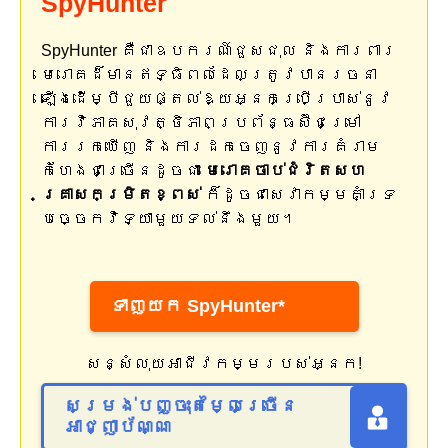
SpyHunter
SpyHunter គឺជាឧបករណ៍ជួសជុល និងការពារ
មេរោគដ៏មានឥទ្ធិពលដែលត្រូវបានរចនា
ឡើងដើម្បីជួយផ្តល់ឱ្យអ្នកប្រើប្រាស់នូវ
ការវិភាគសុវត្ថិភាពប្រព័ន្ធស៊ីជម្រៅ
ការរកឃើញ និងការដកចេញនូវការគំរាម
កំហែងជាច្រើនដូចជា
មេរោគ​ចាប់​ជំរិត​សហ
គ្រាស​កម្រិត​ខ្ពស់
ក៏ដូចជាសេវាកម្មគាំទ្រ
បច្ចេកវិទ្យាមួយទល់នឹងមួយ។
ទាញយក SpyHunter*
សន្សំលុយអាជីវកម្មរបស់អ្នក!
សម្រង់បញ្ចុះតម្លៃច្រើន
អាជ្ញាប័ណ្ណ