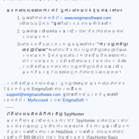
អ្នកអាចលុបចោលការជាវ ឬការសាកល្បងដូចខាងក្រោម៖
ចូលទៅកាន់
គេហទំព័រ www.enigmasoftware.com
ហើយចុចប៊ូតុង
"ចូល"
នៅជ្រុងខាងស្តាំខាងលើ។
ចូលដោយប្រើឈ្មោះអ្នកប្រើប្រាស់ និងពាក្យសម្ងាត់
របស់អ្នក។
នៅក្នុងម៉ឺនុយរុករក សូមចូលទៅកាន់
"ការបញ្ជាទិញ/
អាជ្ញាប័ណ្ណ"។
នៅជាប់នឹងការបញ្ជាទិញ/អាជ្ញាប័ណ្ណ
របស់អ្នក ប៊ូតុងមួយអាចរកបានដើម្បីលុបចោលការ
ជាវរបស់អ្នក ប្រសិនបើអាចអនុវត្តបាន។ ចំណាំ៖
ប្រសិនបើអ្នកមានការបញ្ជាទិញ/ផលិតផលច្រើន
អ្នកនឹងត្រូវលុបចោលពួកវាជាលក្ខណៈបុគ្គល។
ប្រសិនបើអ្នកមានសំណួរ ឬបញ្ហាណាមួយ អ្នកអាចទាក់ទង
ផ្នែកជំនួយ EnigmaSoft តាមរយៈអ៊ីមែល
support@enigmasoftware.com
ឬដោយបើកសំបុត្រជំនួយនៅលើ
គេហទំព័រ
MyAccount របស់ EnigmaSoft
។
------
ព័ត៌មានលម្អិតអំពីការទិញ SpyHunter
អ្នកក៏មានជម្រើសក្នុងការជាវ SpyHunter ភ្លាមៗសម្រាប់
មុខងារពេញលេញ រួមទាំងការលុបមេរោគ និងការចូលប្រើផ្នែក
ជំនួយរបស់យើងតាមរយៈ HelpDesk របស់យើង ជាធម្មតាចាប់
ផ្តើមពី
$49.98
រៀងរាល់ប្រាំមួយខែម្តង (SpyHunter Basic