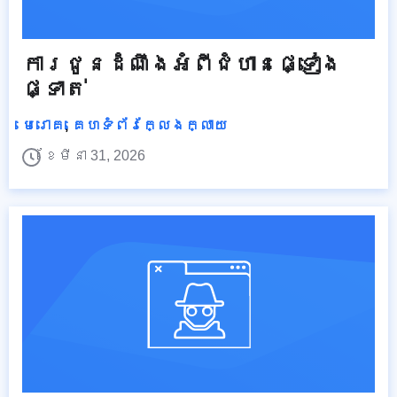
ការជូនដំណឹងអំពីជំហានផ្ទៀង
ផ្ទាត់
មេរោគ
,
គេហទំព័រក្លែងក្លាយ
ខែមីនា 31, 2026