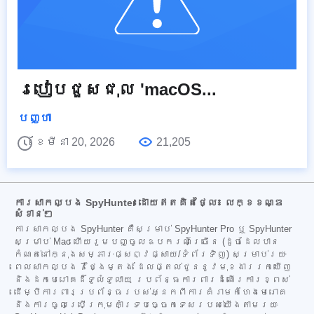
របៀបជួសជុល 'macOS...
បញ្ហា
ខែមីនា 20, 2026
21,205
ការសាកល្បង SpyHunter ដោយឥតគិតថ្លៃ៖ លក្ខខណ្ឌ
សំខាន់ៗ
ការសាកល្បង SpyHunter គឺសម្រាប់ SpyHunter Pro ឬ SpyHunter
សម្រាប់ Mac ហើយរួមបញ្ចូលឧបករណ៍ច្រើន (ដូចដែលបាន
កំណត់នៅក្នុងសម្ភារៈផ្សព្វផ្សាយ/ទំព័រទិញ) សម្រាប់រយៈ
ពេលសាកល្បង 7 ថ្ងៃម្តង ដែលផ្តល់ជូននូវមុខងាររកឃើញ
និងដកមេរោគដ៏ទូលំទូលាយ ប្រព័ន្ធការពារដំណើរការខ្ពស់
ដើម្បីការពារប្រព័ន្ធរបស់អ្នកពីការគំរាមកំហែងមេរោគ
និងការចូលប្រើក្រុមគាំទ្របច្ចេកទេសរបស់យើងតាមរយៈ