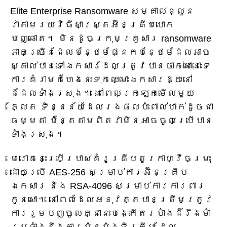
Elite Enterprise Ransomware សម្គាល់ខ្លួន
វាតាមរយៈវិធីសាស្ត្រអ៊ិនគ្រីបបោក
បញ្ឆោត។ មិនដូចក្រុមគ្រួសារ ransomware
ភាគច្រើនដែលបន្ថែមផ្នែកបន្ថែមដែលអាច
ស្គាល់បានទៅឯកសារដែលត្រូវបានចាក់សោនោះទេ
ការគំរាមកំហែងនេះទុកឈ្មោះឯកសារឱ្យនៅ
ដដែលទាំងស្រុង។ នៅពេលក្រឡេកមើលមួយ
ភ្លែត ទិន្នន័យដែលរងផលប៉ះពាល់ហាក់ដូចជា
ធម្មតា ប៉ុន្តែតាមពិតវាមិនអាចចូលប្រើបាន
ទាំងស្រុង។
មេរោគនេះប្រើប្រាស់គំរូគ្រីបតូក្រាហ្វីចម្រុះ
ដោយប្រើ AES-256 សម្រាប់ការអ៊ិនគ្រីប
ឯកសារ និង RSA-4096 សម្រាប់ការការពារ
កូនសោ។ នៅពេលដែលអនុវត្តបានត្រឹមត្រូវ
ការរួមបញ្ចូលគ្នានេះបង្កើតរបាំងដ៏រឹងមាំ