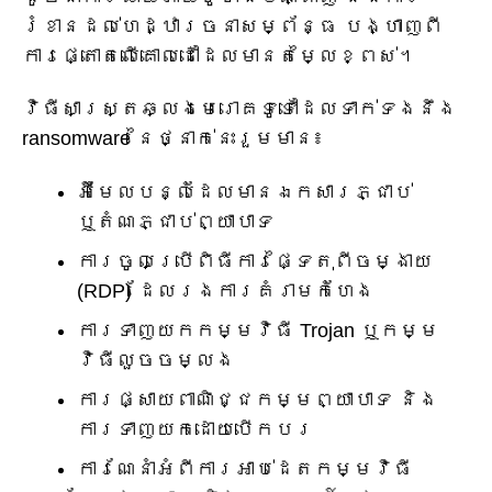
រំខានដល់ហេដ្ឋារចនាសម្ព័ន្ធ បង្ហាញពី
ការផ្តោតលើគោលដៅដែលមានតម្លៃខ្ពស់។
វិធីសាស្ត្រឆ្លងមេរោគទូទៅដែលទាក់ទងនឹង
ransomware នៃថ្នាក់នេះរួមមាន៖
អ៊ីមែលបន្លំដែលមានឯកសារភ្ជាប់
ឬតំណភ្ជាប់ព្យាបាទ
ការចូលប្រើពិធីការផ្ទៃតុពីចម្ងាយ
(RDP) ដែលរងការគំរាមកំហែង
ការទាញយកកម្មវិធី Trojan ឬកម្ម
វិធីលួចចម្លង
ការផ្សាយពាណិជ្ជកម្មព្យាបាទ និង
ការទាញយកដោយបើកបរ
ការណែនាំអំពីការអាប់ដេតកម្មវិធី