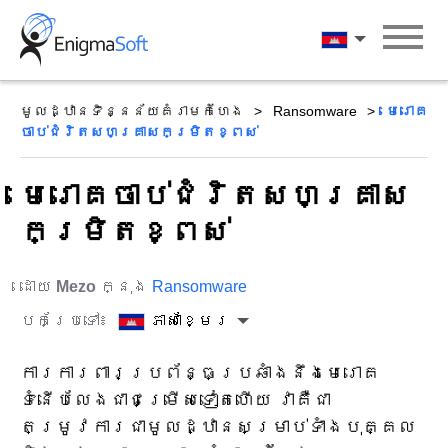
Skip
to
ភាសាខ្មែរ
content
មូលដ្ឋានទិន្នន័យគំរាមកំហែង
Ransomware
មេរោគ​
ចាប់​ជំរិត​សហគ្រាស​កម្រិត​ខ្ពស់
មេរោគ​ចាប់​ជំរិត​សហគ្រាស​
កម្រិត​ខ្ពស់
ដោយ
Mezo
ក្នុង
Ransomware
បកប្រែទៅ៖
ភាសាខ្មែរ
ការការពារប្រព័ន្ធប្រឆាំងនឹងមេរោគ
ទំនើបលែងជាជម្រើសទៀតហើយ វាគឺជា
តម្រូវការជាមូលដ្ឋានសម្រាប់ទាំងបុគ្គល