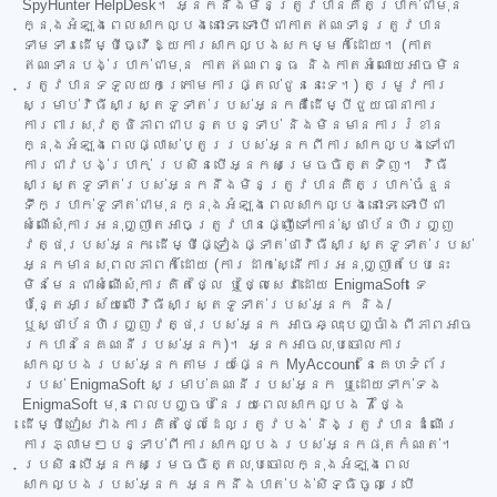
SpyHunter HelpDesk។ អ្នកនឹងមិនត្រូវបានគិតប្រាក់ជាមុន
ក្នុងអំឡុងពេលសាកល្បងនោះទេ ទោះបីជាកាតឥណទានត្រូវបាន
ទាមទារដើម្បីធ្វើឱ្យការសាកល្បងសកម្មក៏ដោយ។ (កាត
ឥណទានបង់ប្រាក់ជាមុន កាតឥណពន្ធ និងកាតអំណោយអាចមិន
ត្រូវបានទទួលយកក្រោមការផ្តល់ជូននេះទេ។) តម្រូវការ
សម្រាប់វិធីសាស្ត្រទូទាត់របស់អ្នកគឺដើម្បីជួយធានាការ
ការពារសុវត្ថិភាពជាបន្តបន្ទាប់ និងមិនមានការរំខាន
ក្នុងអំឡុងពេលផ្លាស់ប្តូររបស់អ្នកពីការសាកល្បងទៅជា
ការជាវបង់ប្រាក់ ប្រសិនបើអ្នកសម្រេចចិត្តទិញ។ វិធី
សាស្ត្រទូទាត់របស់អ្នកនឹងមិនត្រូវបានគិតប្រាក់ចំនួន
ទឹកប្រាក់ទូទាត់ជាមុនក្នុងអំឡុងពេលសាកល្បងនោះទេ ទោះបីជា
សំណើសុំការអនុញ្ញាតអាចត្រូវបានផ្ញើទៅកាន់ស្ថាប័នហិរញ្ញ
វត្ថុរបស់អ្នក ដើម្បីផ្ទៀងផ្ទាត់ថាវិធីសាស្ត្រទូទាត់របស់
អ្នកមានសុពលភាពក៏ដោយ (ការដាក់ស្នើការអនុញ្ញាតបែបនេះ
មិនមែនជាសំណើសុំការគិតថ្លៃ ឬថ្លៃសេវាដោយ EnigmaSoft ទេ
ប៉ុន្តែអាស្រ័យលើវិធីសាស្ត្រទូទាត់របស់អ្នក និង/
ឬស្ថាប័នហិរញ្ញវត្ថុរបស់អ្នក អាចឆ្លុះបញ្ចាំងពីភាពអាច
រកបាននៃគណនីរបស់អ្នក)។ អ្នកអាចលុបចោលការ
សាកល្បងរបស់អ្នកតាមរយៈផ្នែក MyAccount នៃគេហទំព័រ
របស់ EnigmaSoft សម្រាប់គណនីរបស់អ្នក ឬដោយទាក់ទង
EnigmaSoft មុនពេលបញ្ចប់នៃរយៈពេលសាកល្បង 7 ថ្ងៃ
ដើម្បីជៀសវាងការគិតថ្លៃដែលត្រូវបង់ និងត្រូវបានដំណើរ
ការភ្លាមៗបន្ទាប់ពីការសាកល្បងរបស់អ្នកផុតកំណត់។
ប្រសិនបើអ្នកសម្រេចចិត្តលុបចោលក្នុងអំឡុងពេល
សាកល្បងរបស់អ្នក អ្នកនឹងបាត់បង់សិទ្ធិចូលប្រើ