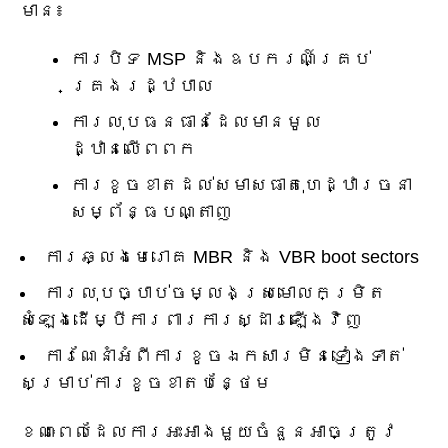
មាន៖
ការបិទ MSP និងឧបករណ៍គ្រប់
គ្រងរដ្ឋបាល
ការលុបធនធានដែលមានមូល
ដ្ឋានលើពពក
ការខូចខាតដល់សមាសធាតុហេដ្ឋារចនា
សម្ព័ន្ធបណ្តាញ
ការឆ្លងមេរោគ MBR និង VBR boot sectors
ការលុបច្បាប់ចម្លងស្រមោលកម្រិត
សំឡេងដើម្បីការពារការស្ដារឡើងវិញ
ការណែនាំអំពីការខូចឯកសារមិនទៀងទាត់
សម្រាប់ការខូចខាតបន្ថែម
ខណៈពេលដែលការអះអាងមួយចំនួនអាចត្រូវ