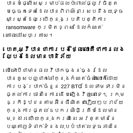
បានបំផ្លើសសម្រាប់ផលប៉ះពាល់ផ្លូវចិត្ត
បច្ចេកទេសដែលបានពិពណ៌នាស្របនឹងយុទ្ធ
សាស្ត្រដែលប្រើក្នុងប្រតិបត្តិការ
ransomware កម្រិតខ្ពស់ ដែលកំណត់
គោលដៅសហគ្រាស។
ហេតុអ្វីបានជាការបង់ថ្លៃលោះគឺជាការលេង
ល្បែងដែលមានហានិភ័យ
បើទោះបីជាមានផលវិបាកធ្ងន់ធ្ងរដែល
បានគូសបញ្ជាក់នៅក្នុងកំណត់ចំណាំលោះក៏ដោយ
ការបង់ប្រាក់ចំនួន 227 BTC ដែលទាមទារមិន
ផ្តល់ការធានានៃការងើបឡើងវិញនោះទេ។ ក្រុម
ឧក្រិដ្ឋជនតាមអ៊ីនធឺណិតជារឿយៗបរាជ័យ
ក្នុងការផ្តល់ឧបករណ៍ឌិគ្រីបដែលមាន
មុខងារ ហើយក្នុងករណីនេះ អវត្តមាននៃ
បណ្តាញទំនាក់ទំនងលុបបំបាត់លទ្ធភាពនៃ