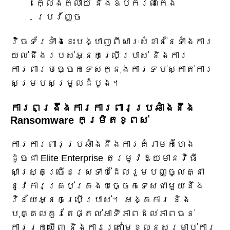
ក្លែងក្លាយ និងឧបករណ៍កេង
ប្រវ័ញ្ច
វ៉ិចទ័រទាំងនេះបង្ហាញពីសារៈសំខាន់នៃទាំងការ
យល់ដឹងរបស់អ្នកប្រើប្រាស់ និងការ
ការពារបច្ចេកទេសក្នុងការទប់ស្កាត់ការ
សម្របសម្រួលដំបូង។
ការពង្រឹងការការពារប្រឆាំងនឹង
Ransomware កម្រិតខ្ពស់
ការការពារប្រឆាំងនឹងការគំរាមកំហែង
ដូចជា Elite Enterprise តម្រូវឱ្យមានវិធី
សាស្រ្តច្រើនស្រទាប់ដែលរួមបញ្ចូលគ្នា
នូវការគ្រប់គ្រងបច្ចេកទេសជាមួយនឹង
វិន័យអ្នកប្រើប្រាស់។ អង្គការ និង
បុគ្គលគួរតែផ្តល់អាទិភាពដល់ភាពធន់
ការរកឃើញ និងការត្រៀមខ្លួនសម្រាប់ការ