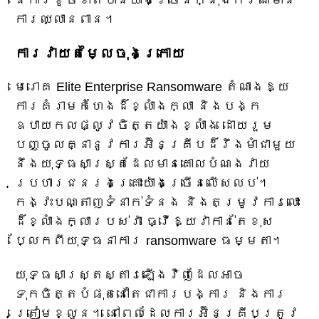
នៃការខូចខាតបានយ៉ាងច្រើនក្នុងករណីមាន
ការឈ្លានពាន។
ការវាយតម្លៃចុងក្រោយ
មេរោគ Elite Enterprise Ransomware តំណាងឱ្យ
ការគំរាមកំហែងដ៏ខ្លាំងក្លា និងបង្ក
ឧបាយកលផ្លូវចិត្តយ៉ាងខ្លាំង ដោយរួម
បញ្ចូលគ្នានូវការអ៊ិនគ្រីបដ៏រឹងមាំជាមួយ
នឹងយុទ្ធសាស្ត្រដែលមានគោលបំណងវាយ
ប្រហារជនរងគ្រោះយ៉ាងច្រើនលើសលប់។
កង្វះបណ្តាញទំនាក់ទំនង និងតម្រូវការលោះ
ដ៏ខ្លាំងក្លារបស់វា ធ្វើឱ្យវាកាន់តែខុស
ប្លែកពីយុទ្ធនាការ ransomware ធម្មតា។
យុទ្ធសាស្ត្រស្តារឡើងវិញដែលអាច
ទុកចិត្តបំផុតនៅតែជាការបង្ការ និងការ
ត្រៀមខ្លួន។ នៅពេលដែលការអ៊ិនគ្រីបត្រូវ