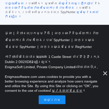
បញ្ចុះតម្លៃ
របស់យើង។ សូមមើល
សំណួរដែលសួរញឹកញាប់
និង
លក្ខណៈវិនិច្ឆ័យវាយតម្លៃការគំរាមកំហែង
របស់យើង
ផងដែរ។ ប្រសិនបើអ្នកចង់លុប SpyHunter
សូមស្វែងយល់
ពីរបៀប
។
ផ្ទះ
ជំហានលុបកម្មវិធី
លក្ខណៈវិនិច្ឆ័យការវាយ
តម្លៃការគំរាមកំហែងរបស់ SpyHunter
លក្ខខណ្ឌ
បន្ថែម SpyHunter
លក្ខខណ្ឌបន្ថែម RegHunter
ការិយាល័យដែលបានចុះឈ្មោះ៖ 1 Castle Street ជាន់ទី 3 ទីក្រុង
Dublin 2 D02XD82 អៀរឡង់។
EnigmaSoft Limited, Private Company Limited ដោយភាគហ៊ុន,
លេខចុះបញ្ជីក្រុមហ៊ុន 597114 ។
Enigmasoftware.com uses cookies to provide you with a
Mac និង MacOS គឺជាពាណិជ្ជសញ្ញារបស់ក្រុមហ៊ុន Apple
better browsing experience and analyze how users navigate
and utilize the Site. By using this Site or clicking on "OK", you
Inc. ដែលបានចុះបញ្ជីនៅសហរដ្ឋអាមេរិក និងប្រទេសដទៃ
consent to the use of cookies.
ស្វែងយល់បន្ថែម
។
ទៀត។
រក្សាសិទ្ធិ 2016-
2026
។ EnigmaSoft Ltd. រក្សាសិទ្ធិ
គ្រប់យ៉ាង។