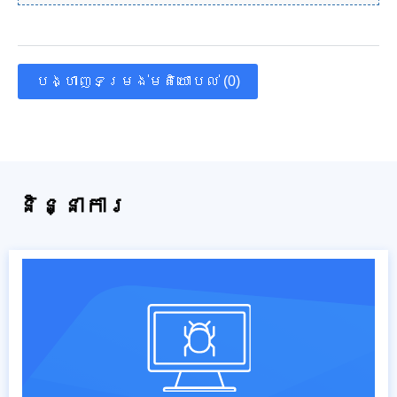
បង្ហាញទម្រង់មតិយោបល់ (0)
និន្នាការ