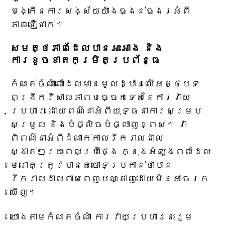
បង្កើនការសង្ស័យយ៉ាងធ្ងន់ធ្ងរអំពី
ភាពជឿជាក់។
សមត្ថភាពដែលបានអះអាង និង
ការខូចខាតកម្រិតប្រព័ន្ធ
កំណត់ចំណាំលោះដែលមានមូលដ្ឋានលើអត្ថបទ
ពង្រីកវិសាលភាពបច្ចេកទេសនៃការវាយ
ប្រហារ ដោយពណ៌នាអំពីយុទ្ធនាការសម្រប
សម្រួល និងបំផ្លិចបំផ្លាញខ្ពស់។ វា
ពិពណ៌នាអំពីដំណាក់កាលរីករាលដាល
ស្ងាត់ៗរយៈពេលប្រាំថ្ងៃ ក្នុងអំឡុងពេលដែល
មេរោគត្រូវបានគេចោទប្រកាន់ថាបាន
រីករាលដាលពាសពេញបណ្តាញដោយមិនអាចរក
ឃើញ។
យោងតាមកំណត់ចំណាំ ការវាយប្រហារនេះរួម