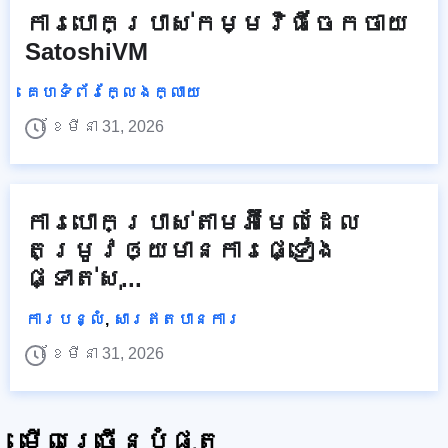
ការបោកប្រាស់កម្មវិធីចែកចាយ
SatoshiVM
គេហទំព័រក្លែងក្លាយ
ខែមីនា 31, 2026
ការបោកប្រាស់តាមអ៊ីមែលដែល
តម្រូវឲ្យមានការផ្ទៀង
ផ្ទាត់សុ...
ការបន្លំ
,
សារឥតបានការ
ខែមីនា 31, 2026
មើលច្រើនបំផុត