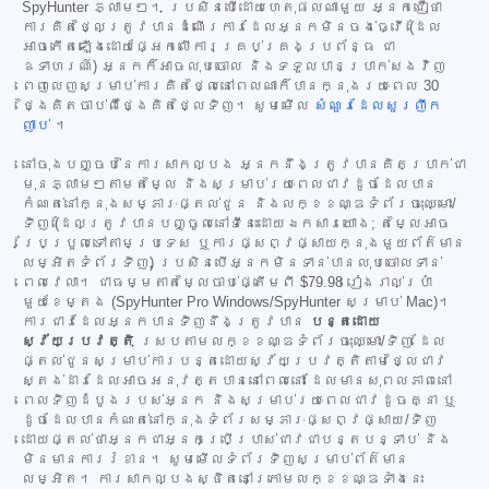
SpyHunter ភ្លាមៗ។ ប្រសិនបើដោយហេតុផលណាមួយ អ្នកជឿថា
ការគិតថ្លៃត្រូវបានដំណើរការដែលអ្នកមិនចង់ធ្វើ (ដែល
អាចកើតឡើងដោយផ្អែកលើការគ្រប់គ្រងប្រព័ន្ធ ជា
ឧទាហរណ៍) អ្នកក៏អាចលុបចោល និងទទួលបានប្រាក់សងវិញ
ពេញលេញសម្រាប់ការគិតថ្លៃនៅពេលណាក៏បានក្នុងរយៈពេល 30
ថ្ងៃគិតចាប់ពីថ្ងៃគិតថ្លៃទិញ។ សូមមើល
សំណួរដែលសួរញឹក
ញាប់
។
នៅចុងបញ្ចប់នៃការសាកល្បង អ្នកនឹងត្រូវបានគិតប្រាក់ជា
មុនភ្លាមៗតាមតម្លៃ និងសម្រាប់រយៈពេលជាវដូចដែលបាន
កំណត់នៅក្នុងសម្ភារៈផ្តល់ជូន និងលក្ខខណ្ឌទំព័រចុះឈ្មោះ/
ទិញ (ដែលត្រូវបានបញ្ចូលនៅទីនេះដោយឯកសារយោង; តម្លៃអាច
ប្រែប្រួលទៅតាមប្រទេស ឬការផ្សព្វផ្សាយក្នុងមួយព័ត៌មាន
លម្អិតទំព័រទិញ) ប្រសិនបើអ្នកមិនទាន់បានលុបចោលទាន់
ពេលវេលា។ ជាធម្មតាតម្លៃចាប់ផ្តើមពី
$79.98
រៀងរាល់ប្រាំ
មួយខែម្តង (SpyHunter Pro Windows/SpyHunter សម្រាប់ Mac)។
ការជាវដែលអ្នកបានទិញនឹងត្រូវបាន
បន្តដោយ
ស្វ័យប្រវត្តិ
ស្របតាមលក្ខខណ្ឌទំព័រចុះឈ្មោះ/ទិញ ដែល
ផ្តល់ជូនសម្រាប់ការបន្តដោយស្វ័យប្រវត្តិតាមថ្លៃជាវ
ស្តង់ដារដែលអាចអនុវត្តបាននៅពេលនោះ ដែលមានសុពលភាពនៅ
ពេលទិញដំបូងរបស់អ្នក និងសម្រាប់រយៈពេលជាវដូចគ្នា ឬ
ដូចដែលបានកំណត់នៅក្នុងទំព័រសម្ភារៈផ្សព្វផ្សាយ/ទិញ
ដោយផ្តល់ថាអ្នកជាអ្នកប្រើប្រាស់ជាវជាបន្តបន្ទាប់ និង
មិនមានការរំខាន។ សូមមើលទំព័រទិញសម្រាប់ព័ត៌មាន
លម្អិត។ ការសាកល្បងស្ថិតនៅក្រោមលក្ខខណ្ឌទាំងនេះ