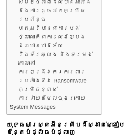
សមត្ថភាពដែលបានអះអាង
និងការខូចខាតកម្រិត
ប្រព័ន្ធ
ហេតុអ្វីបានជាការបង់
ថ្លៃលោះគឺជាការលេងល្បែង
ដែលមានហានិភ័យ
វ៉ិចទ័រឆ្លង និងទម្រង់
គោលដៅ
ការពង្រឹងការការពារ
ប្រឆាំងនឹង Ransomware
កម្រិតខ្ពស់
ការវាយតម្លៃចុងក្រោយ
System Messages
យុទ្ធសាស្ត្រអ៊ិនគ្រីបដ៏ស្ងាត់ស្ងៀម
ប៉ុន្តែបំផ្លិចបំផ្លាញ