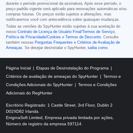
durante o período promocional da assinatura. Após esse período, o
preço padrão vigente será aplicado para renovações automáticas e/ou
compras futuras. Os preços estão sujeitos a alterações, mas
notificaremos você com antecedência sobre quaisquer mudanças.
Todas as versões do SpyHunter estão sujeitas à sua aceitação do
nosso
Contrato de Licença de Usuário Final/Termos de Serviço
,
Política de Privacidade/Cookies
e
Termos de Desconto
. Consulte
também nossas
Perguntas Frequentes
e
Critérios de Avaliação de
Ameaças
. Se desejar desinstalar o SpyHunter,
saiba como
.
Página Inicial
Etapas de Desinstalação do Programa
Critérios de avaliação de ameaças do SpyHunter
Termos e
Condições Adicionais do SpyHunter
Termos e Condições
Adicionais do RegHunter
Escritório Registrado: 1 Castle Street, 3rd Floor, Dublin 2
D02XD82 Irlanda.
EnigmaSoft Limited, Empresa privada limitada por ações,
Número de registro da empresa 597114.