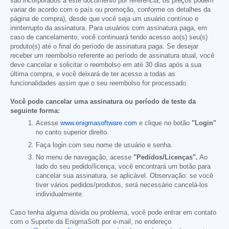
são incorporados a este documento por referência; os preços podem
variar de acordo com o país ou promoção, conforme os detalhes da
página de compra), desde que você seja um usuário contínuo e
ininterrupto da assinatura. Para usuários com assinatura paga, em
caso de cancelamento, você continuará tendo acesso ao(s) seu(s)
produto(s) até o final do período de assinatura paga. Se desejar
receber um reembolso referente ao período de assinatura atual, você
deve cancelar e solicitar o reembolso em até 30 dias após a sua
última compra, e você deixará de ter acesso a todas as
funcionalidades assim que o seu reembolso for processado.
Você pode cancelar uma assinatura ou período de teste da
seguinte forma:
Acesse
www.enigmasoftware.com
e clique no botão
"Login"
no canto superior direito.
Faça login com seu nome de usuário e senha.
No menu de navegação, acesse
"Pedidos/Licenças".
Ao
lado do seu pedido/licença, você encontrará um botão para
cancelar sua assinatura, se aplicável. Observação: se você
tiver vários pedidos/produtos, será necessário cancelá-los
individualmente.
Caso tenha alguma dúvida ou problema, você pode entrar em contato
com o Suporte da EnigmaSoft por e-mail, no endereço