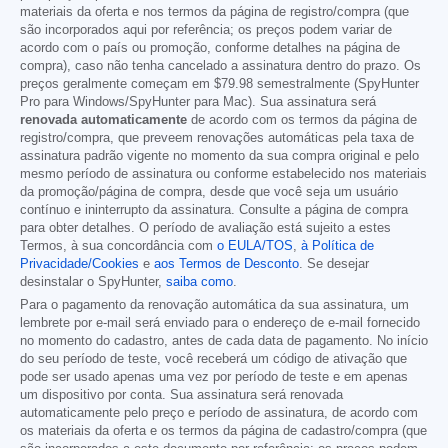
materiais da oferta e nos termos da página de registro/compra (que
são incorporados aqui por referência; os preços podem variar de
acordo com o país ou promoção, conforme detalhes na página de
compra), caso não tenha cancelado a assinatura dentro do prazo. Os
preços geralmente começam em
$79.98
semestralmente (SpyHunter
Pro para Windows/SpyHunter para Mac). Sua assinatura será
renovada automaticamente
de acordo com os termos da página de
registro/compra, que preveem renovações automáticas pela taxa de
assinatura padrão vigente no momento da sua compra original e pelo
mesmo período de assinatura ou conforme estabelecido nos materiais
da promoção/página de compra, desde que você seja um usuário
contínuo e ininterrupto da assinatura. Consulte a página de compra
para obter detalhes. O período de avaliação está sujeito a estes
Termos, à sua concordância com
o EULA/TOS
,
à Política de
Privacidade/Cookies
e
aos Termos de Desconto
. Se desejar
desinstalar o SpyHunter,
saiba como
.
Para o pagamento da renovação automática da sua assinatura, um
lembrete por e-mail será enviado para o endereço de e-mail fornecido
no momento do cadastro, antes de cada data de pagamento. No início
do seu período de teste, você receberá um código de ativação que
pode ser usado apenas uma vez por período de teste e em apenas
um dispositivo por conta. Sua assinatura será renovada
automaticamente pelo preço e período de assinatura, de acordo com
os materiais da oferta e os termos da página de cadastro/compra (que