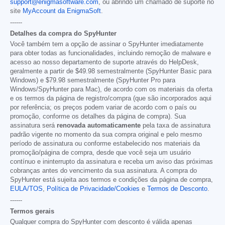
support@enigmasoftware.com
, ou abrindo um chamado de suporte no
site
MyAccount da EnigmaSoft
.
------
Detalhes da compra do SpyHunter
Você também tem a opção de assinar o SpyHunter imediatamente
para obter todas as funcionalidades, incluindo remoção de malware e
acesso ao nosso departamento de suporte através do HelpDesk,
geralmente a partir de
$49.98
semestralmente (SpyHunter Basic para
Windows) e
$79.98
semestralmente (SpyHunter Pro para
Windows/SpyHunter para Mac), de acordo com os materiais da oferta
e os termos da página de registro/compra (que são incorporados aqui
por referência; os preços podem variar de acordo com o país ou
promoção, conforme os detalhes da página de compra). Sua
assinatura será
renovada automaticamente
pela taxa de assinatura
padrão vigente no momento da sua compra original e pelo mesmo
período de assinatura ou conforme estabelecido nos materiais da
promoção/página de compra, desde que você seja um usuário
contínuo e ininterrupto da assinatura e receba um aviso das próximas
cobranças antes do vencimento da sua assinatura. A compra do
SpyHunter está sujeita aos termos e condições da página de compra,
EULA/TOS
,
Política de Privacidade/Cookies
e
Termos de Desconto
.
------
Termos gerais
Qualquer compra do SpyHunter com desconto é válida apenas