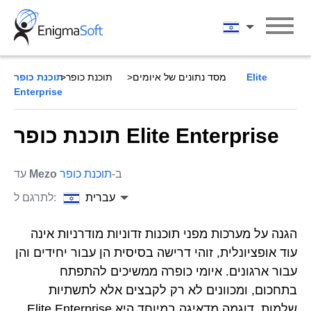
Skip
to
עברית
content
מסד נתונים של איומים
תוכנת כופר
תוכנת כופר Elite
Enterprise
תוכנת כופר Elite Enterprise
ב-
תוכנת כופר
Mezo
עד
עברית
לתרגם ל:
הגנה על מערכות מפני תוכנות זדוניות מודרניות אינה
עוד אופציונלית, זוהי דרישה בסיסית הן עבור יחידים והן
עבור ארגונים. איומי כופרה ממשיכים להתפתח
בתחכום, ומכוונים לא רק לקבצים אלא לתשתיות
שלמות. דוגמה מדאיגה במיוחד היא Elite Enterprise