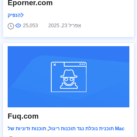
Eporner.com
לְהַנפִּיק
אַפּרִיל 23, 2025
25,053
Fuq.com
תוכנות זדוניות של Mac
תוכנית נוכלת נגד תוכנות ריגול
,