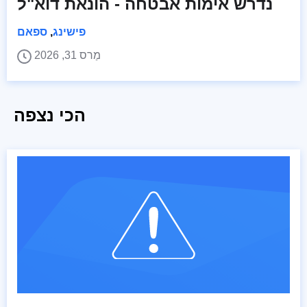
נדרש אימות אבטחה - הונאת דוא"ל
פישינג
,
ספאם
מַרס 31, 2026
הכי נצפה