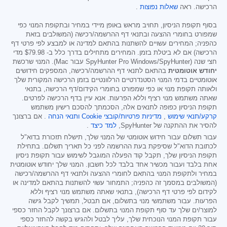
הרכישה. ראה
שאלות נפוצות
.
בסוף תקופת הניסיון, תחויב מראש באופן מיידי במחיר ובתקופת המנוי כפי
שמפורט בחומרי ההצעה ובתנאי דף ההרשמה/רכישה (המשולבים בזאת
כהפניה; המחירים עשויים להשתנות בהתאם למדינה או למבצע לפי פרטי דף
הרכישה) אם לא ביטלת בזמן. המחירים מתחילים בדרך כלל ב-
$79.98
מדי
חצי שנה (SpyHunter Pro Windows/SpyHunter עבור Mac). המנוי שרכשת
יחודש אוטומטית
בהתאם לתנאי דף ההרשמה/רכישה, המספקים חידושים
אוטומטיים בדמי המנוי הסטנדרטיים הרלוונטיים בזמן הרכישה המקורית שלך
ולאותה תקופת מנוי או כפי שמפורט בחומרי הקידום/דף הרכישה, בתנאי
שאתה משתמש מנוי רציף וללא הפרעות. אנא עיין בדף הרכישה לפרטים.
תקופת הניסיון כפופה לתנאים אלה, הסכמתך להסכם רישיון משתמש
קרקע/תנאי שימוש
,
מדיניות פרטיות/קובצי Cookie
ותנאי הנחה
. אם ברצונך
להסיר את ההתקנה של SpyHunter,
למד כיצד
.
עבור תשלום עבור חידוש אוטומטי של המנוי שלך, תישלח תזכורת בדוא"ל
לכתובת הדוא"ל שסיפקת בעת ההרשמה לפני כל תאריך תשלום. בתחילת
תקופת הניסיון שלך, תקבל קוד הפעלה המוגבל לשימוש עבור תקופת ניסיון
אחת בלבד ועבור מכשיר אחד בלבד לכל חשבון. המנוי שלך יחודש אוטומטית
במחיר ולתקופת המנוי בהתאם לחומרי ההצעה ולתנאי דף ההרשמה/רכישה
(המשולבים במסמך זה כהפניה; התמחור עשוי להשתנות בהתאם למדינה או
לקידום לפי פרטי דף הרכישה), בתנאי שאתה משתמש מנוי רציף וללא
הפרעות. עבור משתמשי מנוי בתשלום, אם תבטל, תמשיך לקבל גישה
למוצר/ים שלך עד סוף תקופת המנוי בתשלום. אם ברצונך לקבל החזר כספי
עבור תקופת המנוי הנוכחית שלך, עליך לבטל ולהגיש בקשה להחזר כספי