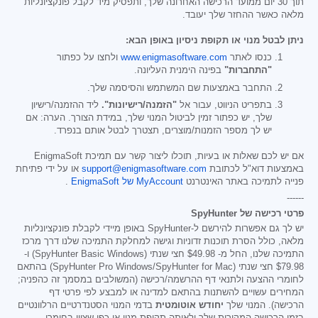
תוך 30 יום ממועד הרכישה האחרונה שלך, ותפסיק מיד לקבל פונקציונליות
מלאה כאשר ההחזר שלך יעובד.
ניתן לבטל מנוי או תקופת ניסיון באופן הבא:
כנסו לאתר
www.enigmasoftware.com
ולחצו על כפתור
"התחברות"
בפינה הימנית העליונה.
התחבר באמצעות שם המשתמש והסיסמה שלך.
בתפריט הניווט, עבור אל
"הזמנה/רישיונות".
ליד ההזמנה/רישיון
שלך, יש כפתור זמין לביטול המנוי שלך, במידת הצורך. הערה: אם
יש לך מספר הזמנות/מוצרים, תצטרך לבטל אותם בנפרד.
אם יש לכם שאלות או בעיות, תוכלו ליצור קשר עם תמיכת EnigmaSoft
באמצעות דוא"ל לכתובת
support@enigmasoftware.com
או על ידי פתיחת
פנייה לתמיכה באתר האינטרנט
MyAccount של EnigmaSoft
.
------
פרטי רכישה של SpyHunter
יש לך גם אפשרות להירשם ל-SpyHunter באופן מיידי לקבלת פונקציונליות
מלאה, כולל הסרת תוכנות זדוניות וגישה למחלקת התמיכה שלנו דרך מרכז
התמיכה שלנו, החל מ-
$49.98
חצי שנתי (SpyHunter Basic Windows) ו-
$79.98
חצי שנתי (SpyHunter Pro Windows/SpyHunter for Mac) בהתאם
לחומרי ההצעה ולתנאי דף ההרשמה/רכישה (המשולבים במסמך זה כהפניה;
המחירים עשויים להשתנות בהתאם למדינה או למבצע לפי פרטי דף
הרכישה). המנוי שלך
יחודש אוטומטית
בדמי המנוי הסטנדרטיים הרלוונטיים
בזמן הרכישה המקורית שלך ולאותה תקופת מנוי או כפי שצוין בחומרי