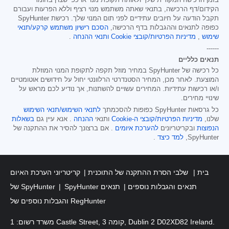
הקידום/דף הרכישה, בתנאי שאתה משתמש מנוי רציף וללא הפרעות ועבורם
תקבל הודעה על חיובים עתידיים לפני תום המנוי שלך. רכישת SpyHunter
כפופה לתנאים וההגבלות בדף הרכישה,
הסכם רישיון משתמש קרקע/תנאי
שימוש
,
מדיניות הפרטיות/קובצי Cookie
ותנאי ההנחה
.
------
תנאים כלליים
כל רכישה של SpyHunter במחיר מוזל תקפה לתקופת המנוי המוזלת
המוצעת. לאחר מכן, המחיר הסטנדרטי הרלוונטי יחול על חידושים אוטומטיים
ו/או רכישות עתידיות. המחירים עשויים להשתנות, אך נודיע לכם מראש על
שינויי מחירים.
כל גרסאות SpyHunter כפופות להסכמתך
לתנאי השימוש/תנאי השימוש
שלנו,
מדיניות הפרטיות/קובצי ה-Cookie
ותנאי
ההנחה
. אנא עיין גם
בשאלות
הנפוצות
ובקריטריונים
להערכת איומים
. אם ברצונך להסיר את ההתקנה של
SpyHunter,
למד כיצד
.
בית
שלבי הסרת ההתקנה של התוכנית
קריטריוני הערכת האיום
SpyHunter תנאים והגבלות נוספים
תנאים
של SpyHunter
והגבלות נוספים של RegHunter
משרד רשום: 1 Castle Street, קומה 3, Dublin 2 D02XD82 Ireland.