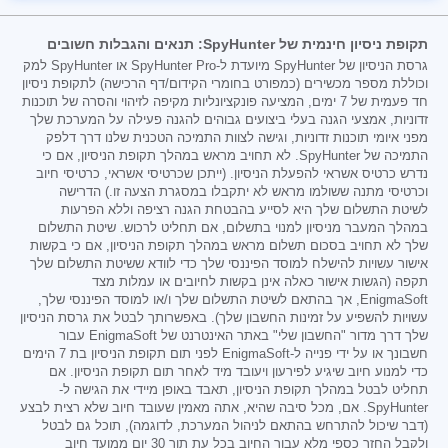
תקופת ניסיון חינמית של SpyHunter: תנאים והגבלות חשובים
גרסת הניסיון של SpyHunter מיועדת ל-SpyHunter Pro או SpyHunter למק
וכוללת מספר מכשירים (כמפורט בחומרי הקידום/דף הרכישה) לתקופת ניסיון
חד פעמית של 7 ימים, המציעה פונקציונליות מקיפה לזיהוי והסרה של תוכנות
זדוניות, אמצעי הגנה בעלי ביצועים גבוהים להגנה פעילה על המערכת שלך
מפני איומי תוכנות זדוניות, וגישה לצוות התמיכה הטכנית שלנו דרך דלפק
התמיכה של SpyHunter. לא תחויב מראש במהלך תקופת הניסיון, אם כי
נדרש כרטיס אשראי להפעלת הניסיון. (ייתכן שכרטיסי אשראי, כרטיסי חיוב
וכרטיסי מתנה ששולמו מראש לא יתקבלו במסגרת הצעה זו.) הדרישה
לשיטת התשלום שלך היא לסייע בהבטחת הגנה רציפה וללא הפרעות
במהלך המעבר מניסיון למנוי בתשלום, אם תחליט לרכוש. שיטת התשלום
שלך לא תחויב בסכום תשלום מראש במהלך תקופת הניסיון, אם כי בקשות
אישור עשויות להישלח למוסד הפיננסי שלך כדי לוודא ששיטת התשלום שלך
תקפה (הגשות אישור כאלה אינן בקשות לחיובים או עמלות מצד
EnigmaSoft, אך בהתאם לשיטת התשלום שלך ו/או למוסד הפיננסי שלך,
עשויות להשפיע על זמינות החשבון שלך). באפשרותך לבטל את גרסת הניסיון
שלך דרך מדור "החשבון שלי" באתר האינטרנט של EnigmaSoft עבור
חשבונך או על ידי פנייה ל-EnigmaSoft לפני תום תקופת הניסיון בת 7 הימים
כדי למנוע חיוב שיגיע לפירעון ויעובד מיד לאחר תום תקופת הניסיון. אם
תחליט לבטל במהלך תקופת הניסיון, תאבד באופן מיידי את הגישה ל-
SpyHunter. אם, מכל סיבה שהיא, אתה מאמין שעובד חיוב שלא רצית לבצע
(דבר שיכול להתרחש בהתאם לניהול המערכת, לדוגמה), תוכל גם לבטל
ולקבל החזר כספי מלא עבור החיוב בכל עת תוך 30 יום ממועד חיוב