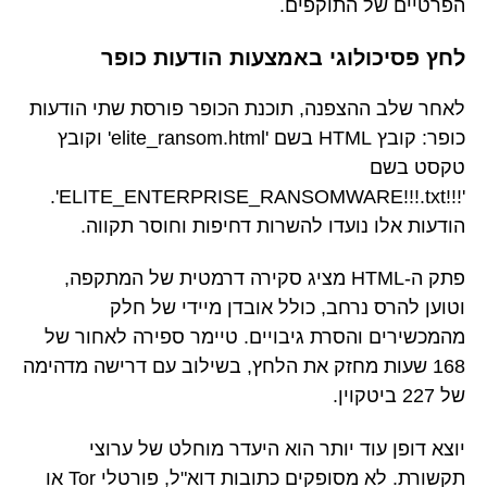
הפרטיים של התוקפים.
לחץ פסיכולוגי באמצעות הודעות כופר
לאחר שלב ההצפנה, תוכנת הכופר פורסת שתי הודעות
כופר: קובץ HTML בשם 'elite_ransom.html' וקובץ
טקסט בשם
'!!!ELITE_ENTERPRISE_RANSOMWARE!!!.txt'.
הודעות אלו נועדו להשרות דחיפות וחוסר תקווה.
פתק ה-HTML מציג סקירה דרמטית של המתקפה,
וטוען להרס נרחב, כולל אובדן מיידי של חלק
מהמכשירים והסרת גיבויים. טיימר ספירה לאחור של
168 שעות מחזק את הלחץ, בשילוב עם דרישה מדהימה
של 227 ביטקוין.
יוצא דופן עוד יותר הוא היעדר מוחלט של ערוצי
תקשורת. לא מסופקים כתובות דוא"ל, פורטלי Tor או