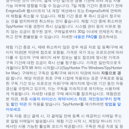
청구하는 것이 아니며, 결제 수단 및/또는 금융 기관에 따라 계정 사용
가능 여부에 영향을 미칠 수 있습니다). 7일 체험 기간이 종료되기 전에
EnigmaSoft 웹사이트의 '내 계정' 섹션에서 또는 EnigmaSoft에 연락하
여 체험을 취소할 수 있습니다. 체험 기간 종료 후 즉시 요금이 청구되
는 것을 방지하려면 취소하는 것이 좋습니다. 체험 기간 중에 취소하면
SpyHunter 이용 권한이 즉시 상실됩니다. 시스템 관리 등의 이유로 원
치 않는 요금이 청구된 경우, 구매일로부터 30일 이내에 언제든지 취소
하고 전액 환불받을 수 있습니다. 자세한
내용은 FAQ를
참조하세요.
체험 기간 종료 시, 제때 취소하지 않은 경우 제공 자료 및 등록/구매 페
이지 약관(본 약관에 참조로 포함됨, 가격은 국가 또는 프로모션에 따라
다를 수 있으며 구매 페이지 세부 정보는 별도 참조)에 명시된 가격과
구독 기간에 대한 요금이 즉시 선불 청구됩니다. 가격은 일반적으로 6
개월마다
$79.98
부터 시작합니다(SpyHunter Pro Windows/SpyHunter
for Mac). 구매하신 구독은 등록/구매 페이지 약관에 따라
자동으로 갱
신
됩니다. 해당 약관은 최초 구매 시점에 적용되는 표준 구독료로 동일
한 구독 기간 또는 프로모션 자료/구매 페이지에 명시된 기간 동안 자동
갱신을 규정하고 있으며, 이는 구독을 지속적으로 유지하는 사용자에
게 적용됩니다. 자세한 내용은 구매 페이지를 참조하십시오. 체험판은
본 약관, 최종
사용자 라이선스 계약/서비스 약관
,
개인정보/쿠키 정책
및
할인 약관
의 적용을 받습니다. SpyHunter를 제거하려면
방법을 알
아보세요
.
구독 자동 갱신 결제 시, 각 결제일 전에 등록 시 제공하신 이메일 주소
로 알림 이메일이 발송됩니다. 체험 기간 시작 시, 계정당 하나의 기기
에서만 사용 가능한 활성화 코드가 제공됩니다. 구독은 제공 자료 및 등