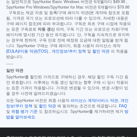
는 일반적으로 SpyHunter Basic Windows 버전은 6개월마다
$49.98
,
SpyHunter Pro Windows/SpyHunter for Mac 버전은 6개월마다
$79.98
. 구독료는 제공 자료 및 등록/구매 페이지 약관(본 계약에 참조로 포함
됨, 가격은 국가 또는 프로모션에 따라 다를 수 있으며, 자세한 내용은
구매 페이지 참조)에 따라 부과됩니다. 구독은 최초 구매 시점에 적용되
는 표준 구독료로
자동 갱신
되며, 구독 기간 또는 프로모션 자료/구매
페이지에 명시된 기간 동안 유지됩니다. 단, 구독을 지속적으로 유지하
는 경우에 한하며, 구독 만료 전에 예정된 요금에 대한 알림을 받게 됩
니다. SpyHunter 구매는 구매 페이지, 최종 사용자 라이선스 계약
(EULA)/이용 약관(TOS)
,
개인정보/쿠키 정책
및
할인 약관
의 적용을
받습니다.
------
일반 약관
SpyHunter를 할인된 가격으로 구매하신 경우, 해당 할인 구독 기간 동
안 유효합니다. 이후에는 자동 갱신 및/또는 향후 구매 시 당시 적용되
는 표준 가격이 적용됩니다. 가격은 변경될 수 있으며, 변경 사항이 있
을 경우 사전에 알려드리겠습니다.
모든 SpyHunter 버전은 최종 사용자
라이선스 계약/서비스 약관
,
개인
정보/쿠키 정책
및
할인 약관
에 동의하는 조건으로 제공됩니다.
FAQ
및
위협 평가 기준
도 참조하십시오. SpyHunter를 제거하려면 제거
방
법을 알아보세요
.