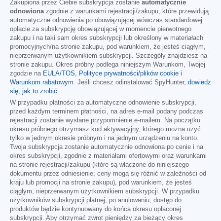
Zakupiona przez Ciebie subskrypcja zostanie
automatycznie
odnowiona
zgodnie z warunkami rejestracji/zakupu, które przewidują
automatyczne odnowienia po obowiązującej wówczas standardowej
opłacie za subskrypcję obowiązującej w momencie pierwotnego
zakupu i na taki sam okres subskrypcji lub określony w materiałach
promocyjnych/na stronie zakupu, pod warunkiem, że jesteś ciągłym,
nieprzerwanym użytkownikiem subskrypcji. Szczegóły znajdziesz na
stronie zakupu. Okres próbny podlega niniejszym Warunkom, Twojej
zgodzie na
EULA/TOS
,
Polityce prywatności/plików cookie
i
Warunkom rabatowym
. Jeśli chcesz odinstalować SpyHunter,
dowiedz
się, jak to zrobić
.
W przypadku płatności za automatyczne odnowienie subskrypcji,
przed każdym terminem płatności, na adres e-mail podany podczas
rejestracji zostanie wysłane przypomnienie e-mailem. Na początku
okresu próbnego otrzymasz kod aktywacyjny, którego można użyć
tylko w jednym okresie próbnym i na jednym urządzeniu na konto.
Twoja subskrypcja zostanie automatycznie odnowiona po cenie i na
okres subskrypcji, zgodnie z materiałami ofertowymi oraz warunkami
na stronie rejestracji/zakupu (które są włączone do niniejszego
dokumentu przez odniesienie; ceny mogą się różnić w zależności od
kraju lub promocji na stronie zakupu), pod warunkiem, że jesteś
ciągłym, nieprzerwanym użytkownikiem subskrypcji. W przypadku
użytkowników subskrypcji płatnej, po anulowaniu, dostęp do
produktów będzie kontynuowany do końca okresu opłaconej
subskrypcji. Aby otrzymać zwrot pieniędzy za bieżący okres