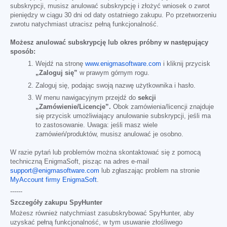
subskrypcji, musisz anulować subskrypcję i złożyć wniosek o zwrot
pieniędzy w ciągu 30 dni od daty ostatniego zakupu. Po przetworzeniu
zwrotu natychmiast utracisz pełną funkcjonalność.
Możesz anulować subskrypcję lub okres próbny w następujący
sposób:
Wejdź na stronę
www.enigmasoftware.com
i kliknij przycisk
„Zaloguj się”
w prawym górnym rogu.
Zaloguj się, podając swoją nazwę użytkownika i hasło.
W menu nawigacyjnym przejdź do
sekcji
„Zamówienie/Licencje”.
Obok zamówienia/licencji znajduje
się przycisk umożliwiający anulowanie subskrypcji, jeśli ma
to zastosowanie. Uwaga: jeśli masz wiele
zamówień/produktów, musisz anulować je osobno.
W razie pytań lub problemów można skontaktować się z pomocą
techniczną EnigmaSoft, pisząc na adres e-mail
support@enigmasoftware.com
lub zgłaszając problem na stronie
MyAccount firmy EnigmaSoft
.
------
Szczegóły zakupu SpyHunter
Możesz również natychmiast zasubskrybować SpyHunter, aby
uzyskać pełną funkcjonalność, w tym usuwanie złośliwego