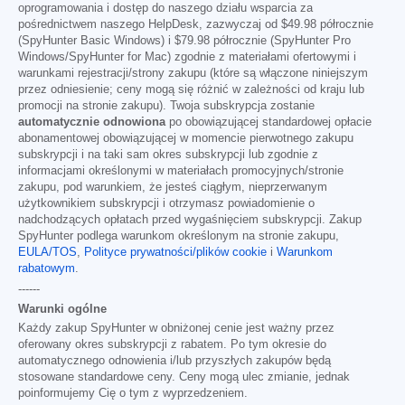
oprogramowania i dostęp do naszego działu wsparcia za
pośrednictwem naszego HelpDesk, zazwyczaj od
$49.98
półrocznie
(SpyHunter Basic Windows) i
$79.98
półrocznie (SpyHunter Pro
Windows/SpyHunter for Mac) zgodnie z materiałami ofertowymi i
warunkami rejestracji/strony zakupu (które są włączone niniejszym
przez odniesienie; ceny mogą się różnić w zależności od kraju lub
promocji na stronie zakupu). Twoja subskrypcja zostanie
automatycznie odnowiona
po obowiązującej standardowej opłacie
abonamentowej obowiązującej w momencie pierwotnego zakupu
subskrypcji i na taki sam okres subskrypcji lub zgodnie z
informacjami określonymi w materiałach promocyjnych/stronie
zakupu, pod warunkiem, że jesteś ciągłym, nieprzerwanym
użytkownikiem subskrypcji i otrzymasz powiadomienie o
nadchodzących opłatach przed wygaśnięciem subskrypcji. Zakup
SpyHunter podlega warunkom określonym na stronie zakupu,
EULA/TOS
,
Polityce prywatności/plików cookie
i
Warunkom
rabatowym
.
------
Warunki ogólne
Każdy zakup SpyHunter w obniżonej cenie jest ważny przez
oferowany okres subskrypcji z rabatem. Po tym okresie do
automatycznego odnowienia i/lub przyszłych zakupów będą
stosowane standardowe ceny. Ceny mogą ulec zmianie, jednak
poinformujemy Cię o tym z wyprzedzeniem.