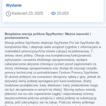
Wydanie
Kwiecień 23, 2025
25,053
Bezpłatna wersja próbna SpyHunter: Ważne warunki i
postanowienia
Wersja próbna SpyHunter obejmuje SpyHunter Pro lub SpyHunter dla
komputerów Mac i obejmuje wiele urządzeń (zgodnie z informacjami w
materiałach promocyjnych/na stronie zakupu) na jednorazowy, 7-
dniowy okres próbny. Oferuje ona kompleksową funkcjonalność
wykrywania i usuwania złośliwego oprogramowania, wydajne
zabezpieczenia aktywnie chroniące system przed zagrożeniami ze
strony złośliwego oprogramowania oraz dostęp do naszego zespołu
pomocy technicznej za pośrednictwem Centrum Pomocy SpyHunter.
W okresie próbnym nie zostaniesz obciążony opłatą z góry, jednak do
aktywacji wersji próbnej wymagana jest karta kredytowa. (Karty
kredytowe przedpłacone, karty debetowe i karty podarunkowe mogą
nie być akceptowane w ramach tej oferty). Wymóg wyboru metody
płatności ma na celu zapewnienie ciągłej i nieprzerwanej ochrony
bezpieczeństwa podczas przejścia z wersji próbnej na subskrypcję
płatną, jeśli zdecydujesz się na zakup. Podczas okresu próbnego