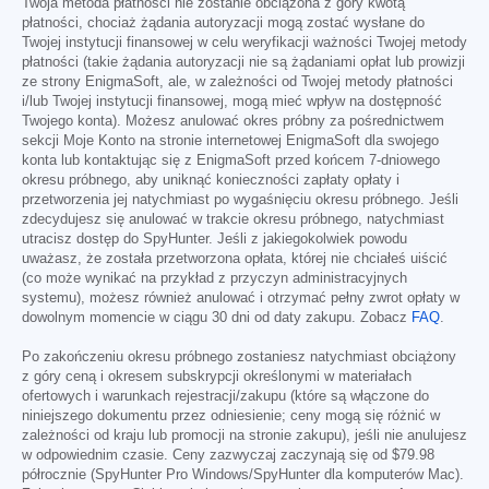
Twoja metoda płatności nie zostanie obciążona z góry kwotą
płatności, chociaż żądania autoryzacji mogą zostać wysłane do
Twojej instytucji finansowej w celu weryfikacji ważności Twojej metody
płatności (takie żądania autoryzacji nie są żądaniami opłat lub prowizji
ze strony EnigmaSoft, ale, w zależności od Twojej metody płatności
i/lub Twojej instytucji finansowej, mogą mieć wpływ na dostępność
Twojego konta). Możesz anulować okres próbny za pośrednictwem
sekcji Moje Konto na stronie internetowej EnigmaSoft dla swojego
konta lub kontaktując się z EnigmaSoft przed końcem 7-dniowego
okresu próbnego, aby uniknąć konieczności zapłaty opłaty i
przetworzenia jej natychmiast po wygaśnięciu okresu próbnego. Jeśli
zdecydujesz się anulować w trakcie okresu próbnego, natychmiast
utracisz dostęp do SpyHunter. Jeśli z jakiegokolwiek powodu
uważasz, że została przetworzona opłata, której nie chciałeś uiścić
(co może wynikać na przykład z przyczyn administracyjnych
systemu), możesz również anulować i otrzymać pełny zwrot opłaty w
dowolnym momencie w ciągu 30 dni od daty zakupu. Zobacz
FAQ
.
Po zakończeniu okresu próbnego zostaniesz natychmiast obciążony
z góry ceną i okresem subskrypcji określonymi w materiałach
ofertowych i warunkach rejestracji/zakupu (które są włączone do
niniejszego dokumentu przez odniesienie; ceny mogą się różnić w
zależności od kraju lub promocji na stronie zakupu), jeśli nie anulujesz
w odpowiednim czasie. Ceny zazwyczaj zaczynają się od
$79.98
półrocznie (SpyHunter Pro Windows/SpyHunter dla komputerów Mac).