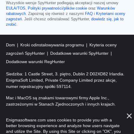
Wszystkie wersje SpyHunter podlegają akceptacji naszej umowy
EULA/TOS
,
Polityki prywatności/plików cookie
oraz
Warunków
rabatowych
. Zapoznaj się również z naszymi
FAQ
i
Kryteriami oceny
zagrożeń
. Jeśli chcesz odinstalować SpyHunter,
dowiedz się, jak to
zrobić
.
Dom
Kroki odinstalowywania programu
Kryteria oceny
zagrożeń SpyHunter
Dodatkowe warunki SpyHunter
Dodatkowe warunki RegHunter
Siedziba: 1 Castle Street, 3. piętro, Dublin 2 D02XD82 Irlandia.
EnigmaSoft Limited, Private Company Limited przez akcje,
numer rejestracyjny spółki 597114.
Mac i MacOS są znakami towarowymi firmy Apple Inc.,
zastrzeżonymi w Stanach Zjednoczonych i innych krajach.
Prawa autorskie 2016-
2026
. EnigmaSoft Ltd. Wszelkie prawa
Enigmasoftware.com uses cookies to provide you with a
zastrzeżone.
better browsing experience and analyze how users navigate
and utilize the Site. By using this Site or clicking on "OK", you