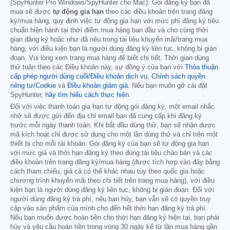
(SpyHunter Pro Windows/SpyHunter cho Mac). Gói đăng ký bạn đã
mua sẽ được
tự động gia hạn
theo các điều khoản trên trang đăng
ký/mua hàng, quy định việc tự động gia hạn với mức phí đăng ký tiêu
chuẩn hiện hành tại thời điểm mua hàng ban đầu và cho cùng thời
gian đăng ký hoặc như đã nêu trong tài liệu khuyến mãi/trang mua
hàng, với điều kiện bạn là người dùng đăng ký liên tục, không bị gián
đoạn. Vui lòng xem trang mua hàng để biết chi tiết. Thời gian dùng
thử tuân theo các Điều khoản này, sự đồng ý của bạn với
Thỏa thuận
cấp phép người dùng cuối/Điều khoản dịch vụ
,
Chính sách quyền
riêng tư/Cookie
và
Điều khoản giảm giá
. Nếu bạn muốn gỡ cài đặt
SpyHunter,
hãy tìm hiểu cách thực hiện
.
Đối với việc thanh toán gia hạn tự động gói đăng ký, một email nhắc
nhở sẽ được gửi đến địa chỉ email bạn đã cung cấp khi đăng ký
trước mỗi ngày thanh toán. Khi bắt đầu dùng thử, bạn sẽ nhận được
mã kích hoạt chỉ được sử dụng cho một lần dùng thử và chỉ trên một
thiết bị cho mỗi tài khoản. Gói đăng ký của bạn sẽ tự động gia hạn
với mức giá và thời hạn đăng ký theo đúng tài liệu chào bán và các
điều khoản trên trang đăng ký/mua hàng (được tích hợp vào đây bằng
cách tham chiếu; giá cả có thể khác nhau tùy theo quốc gia hoặc
chương trình khuyến mãi theo chi tiết trên trang mua hàng), với điều
kiện bạn là người dùng đăng ký liên tục, không bị gián đoạn. Đối với
người dùng đăng ký trả phí, nếu bạn hủy, bạn vẫn sẽ có quyền truy
cập vào sản phẩm của mình cho đến hết thời hạn đăng ký trả phí.
Nếu bạn muốn được hoàn tiền cho thời hạn đăng ký hiện tại, bạn phải
hủy và yêu cầu hoàn tiền trong vòng 30 ngày kể từ lần mua hàng gần