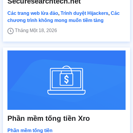
Securesearchtech.net
Các trang web lừa đảo
,
Trình duyệt Hijackers
,
Các
chương trình không mong muốn tiềm tàng
Tháng Một 18, 2026
Phần mềm tống tiền Xro
Phần mềm tống tiền