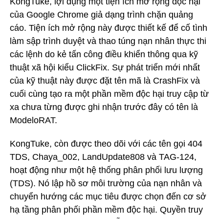
KongTuke, lợi dụng một tiện ích mở rộng độc hại
của Google Chrome giả dạng trình chặn quảng
cáo. Tiện ích mở rộng này được thiết kế để cố tình
làm sập trình duyệt và thao túng nạn nhân thực thi
các lệnh do kẻ tấn công điều khiển thông qua kỹ
thuật xã hội kiểu ClickFix. Sự phát triển mới nhất
của kỹ thuật này được đặt tên mã là CrashFix và
cuối cùng tạo ra một phần mềm độc hại truy cập từ
xa chưa từng được ghi nhận trước đây có tên là
ModeloRAT.
KongTuke, còn được theo dõi với các tên gọi 404
TDS, Chaya_002, LandUpdate808 và TAG-124,
hoạt động như một hệ thống phân phối lưu lượng
(TDS). Nó lập hồ sơ môi trường của nạn nhân và
chuyển hướng các mục tiêu được chọn đến cơ sở
hạ tầng phân phối phần mềm độc hại. Quyền truy