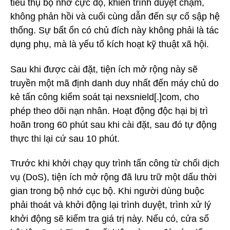
tiêu thụ bộ nhớ cực độ, khiến trình duyệt chậm,
không phản hồi và cuối cùng dẫn đến sự cố sập hệ
thống. Sự bất ổn có chủ đích này không phải là tác
dụng phụ, mà là yếu tố kích hoạt kỹ thuật xã hội.
Sau khi được cài đặt, tiện ích mở rộng này sẽ
truyền một mã định danh duy nhất đến máy chủ do
kẻ tấn công kiểm soát tại nexsnield[.]com, cho
phép theo dõi nạn nhân. Hoạt động độc hại bị trì
hoãn trong 60 phút sau khi cài đặt, sau đó tự động
thực thi lại cứ sau 10 phút.
Trước khi khởi chạy quy trình tấn công từ chối dịch
vụ (DoS), tiện ích mở rộng đã lưu trữ một dấu thời
gian trong bộ nhớ cục bộ. Khi người dùng buộc
phải thoát và khởi động lại trình duyệt, trình xử lý
khởi động sẽ kiểm tra giá trị này. Nếu có, cửa sổ