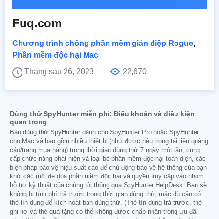
Fuq.com
Chương trình chống phần mềm gián điệp Rogue
,
Phần mềm độc hại Mac
Tháng sáu 26, 2023
22,670
Dùng thử SpyHunter miễn phí: Điều khoản và điều kiện
quan trọng
Bản dùng thử SpyHunter dành cho SpyHunter Pro hoặc SpyHunter
cho Mac và bao gồm nhiều thiết bị (như được nêu trong tài liệu quảng
cáo/trang mua hàng) trong thời gian dùng thử 7 ngày một lần, cung
cấp chức năng phát hiện và loại bỏ phần mềm độc hại toàn diện, các
biện pháp bảo vệ hiệu suất cao để chủ động bảo vệ hệ thống của bạn
khỏi các mối đe dọa phần mềm độc hại và quyền truy cập vào nhóm
hỗ trợ kỹ thuật của chúng tôi thông qua SpyHunter HelpDesk. Bạn sẽ
không bị tính phí trả trước trong thời gian dùng thử, mặc dù cần có
thẻ tín dụng để kích hoạt bản dùng thử. (Thẻ tín dụng trả trước, thẻ
ghi nợ và thẻ quà tặng có thể không được chấp nhận trong ưu đãi