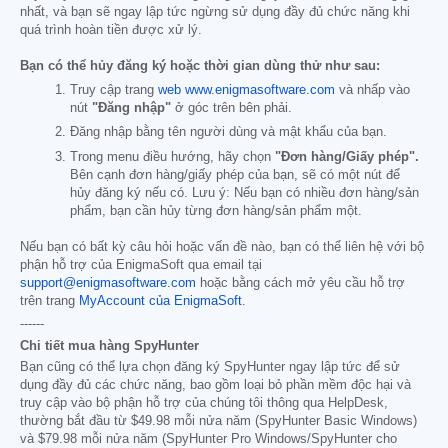
nhất, và bạn sẽ ngay lập tức ngừng sử dụng đầy đủ chức năng khi
quá trình hoàn tiền được xử lý.
Bạn có thể hủy đăng ký hoặc thời gian dùng thử như sau:
Truy cập trang
web www.enigmasoftware.com
và nhấp vào
nút
"Đăng nhập"
ở góc trên bên phải.
Đăng nhập bằng tên người dùng và mật khẩu của bạn.
Trong menu điều hướng, hãy chọn
"Đơn hàng/Giấy phép".
Bên cạnh đơn hàng/giấy phép của bạn, sẽ có một nút để
hủy đăng ký nếu có. Lưu ý: Nếu bạn có nhiều đơn hàng/sản
phẩm, bạn cần hủy từng đơn hàng/sản phẩm một.
Nếu bạn có bất kỳ câu hỏi hoặc vấn đề nào, bạn có thể liên hệ với bộ
phận hỗ trợ của EnigmaSoft qua email tại
support@enigmasoftware.com
hoặc bằng cách mở yêu cầu hỗ trợ
trên trang
MyAccount của EnigmaSoft
.
------
Chi tiết mua hàng SpyHunter
Bạn cũng có thể lựa chọn đăng ký SpyHunter ngay lập tức để sử
dụng đầy đủ các chức năng, bao gồm loại bỏ phần mềm độc hại và
truy cập vào bộ phận hỗ trợ của chúng tôi thông qua HelpDesk,
thường bắt đầu từ
$49.98
mỗi nửa năm (SpyHunter Basic Windows)
và
$79.98
mỗi nửa năm (SpyHunter Pro Windows/SpyHunter cho