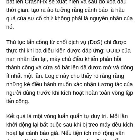
bật lên CrashFix sẽ xuất hiện và sau đó xóa dấu
thời gian, tạo ra ảo tưởng rằng cảnh báo là hậu
quả của sự cố chứ không phải là nguyên nhân của
nó.
Thủ tục tấn công từ chối dịch vụ (DoS) chỉ được
thực thi khi ba điều kiện được đáp ứng: UUID của
nạn nhân tồn tại, máy chủ điều khiển phản hồi
thành công và cửa sổ bật lên đã được mở và đóng
ít nhất một lần. Logic này cho thấy rõ ràng rằng
những kẻ điều hành muốn xác nhận tương tác của
người dùng trước khi kích hoạt hoàn toàn vòng lặp
tấn công.
Kết quả là một vòng luẩn quẩn tự duy trì. Mỗi lần
khởi động lại bắt buộc sau khi bị treo máy đều kích
hoạt lại cảnh báo giả. Nếu tiện ích mở rộng vẫn