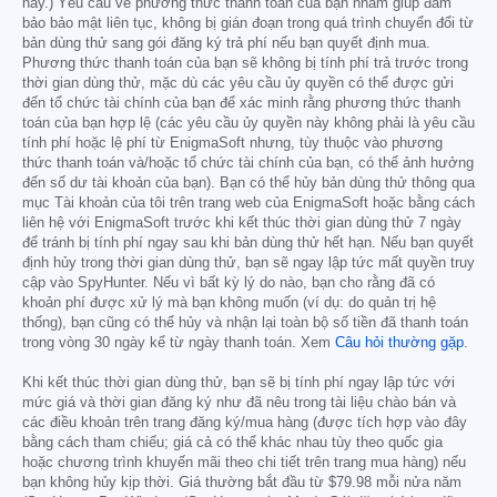
này.) Yêu cầu về phương thức thanh toán của bạn nhằm giúp đảm
bảo bảo mật liên tục, không bị gián đoạn trong quá trình chuyển đổi từ
bản dùng thử sang gói đăng ký trả phí nếu bạn quyết định mua.
Phương thức thanh toán của bạn sẽ không bị tính phí trả trước trong
thời gian dùng thử, mặc dù các yêu cầu ủy quyền có thể được gửi
đến tổ chức tài chính của bạn để xác minh rằng phương thức thanh
toán của bạn hợp lệ (các yêu cầu ủy quyền này không phải là yêu cầu
tính phí hoặc lệ phí từ EnigmaSoft nhưng, tùy thuộc vào phương
thức thanh toán và/hoặc tổ chức tài chính của bạn, có thể ảnh hưởng
đến số dư tài khoản của bạn). Bạn có thể hủy bản dùng thử thông qua
mục Tài khoản của tôi trên trang web của EnigmaSoft hoặc bằng cách
liên hệ với EnigmaSoft trước khi kết thúc thời gian dùng thử 7 ngày
để tránh bị tính phí ngay sau khi bản dùng thử hết hạn. Nếu bạn quyết
định hủy trong thời gian dùng thử, bạn sẽ ngay lập tức mất quyền truy
cập vào SpyHunter. Nếu vì bất kỳ lý do nào, bạn cho rằng đã có
khoản phí được xử lý mà bạn không muốn (ví dụ: do quản trị hệ
thống), bạn cũng có thể hủy và nhận lại toàn bộ số tiền đã thanh toán
trong vòng 30 ngày kể từ ngày thanh toán. Xem
Câu hỏi thường gặp
.
Khi kết thúc thời gian dùng thử, bạn sẽ bị tính phí ngay lập tức với
mức giá và thời gian đăng ký như đã nêu trong tài liệu chào bán và
các điều khoản trên trang đăng ký/mua hàng (được tích hợp vào đây
bằng cách tham chiếu; giá cả có thể khác nhau tùy theo quốc gia
hoặc chương trình khuyến mãi theo chi tiết trên trang mua hàng) nếu
bạn không hủy kịp thời. Giá thường bắt đầu từ
$79.98
mỗi nửa năm