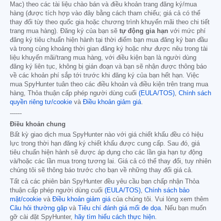
Mac) theo các tài liệu chào bán và điều khoản trang đăng ký/mua
hàng (được tích hợp vào đây bằng cách tham chiếu; giá cả có thể
thay đổi tùy theo quốc gia hoặc chương trình khuyến mãi theo chi tiết
trang mua hàng). Đăng ký của bạn sẽ
tự động gia hạn
với mức phí
đăng ký tiêu chuẩn hiện hành tại thời điểm bạn mua đăng ký ban đầu
và trong cùng khoảng thời gian đăng ký hoặc như được nêu trong tài
liệu khuyến mãi/trang mua hàng, với điều kiện bạn là người dùng
đăng ký liên tục, không bị gián đoạn và bạn sẽ nhận được thông báo
về các khoản phí sắp tới trước khi đăng ký của bạn hết hạn. Việc
mua SpyHunter tuân theo các điều khoản và điều kiện trên trang mua
hàng, Thỏa thuận cấp phép người dùng cuối
(EULA/TOS)
,
Chính sách
quyền riêng tư/cookie
và
Điều khoản giảm giá
.
------
Điều khoản chung
Bất kỳ giao dịch mua SpyHunter nào với giá chiết khấu đều có hiệu
lực trong thời hạn đăng ký chiết khấu được cung cấp. Sau đó, giá
tiêu chuẩn hiện hành sẽ được áp dụng cho các lần gia hạn tự động
và/hoặc các lần mua trong tương lai. Giá cả có thể thay đổi, tuy nhiên
chúng tôi sẽ thông báo trước cho bạn về những thay đổi giá cả.
Tất cả các phiên bản SpyHunter đều yêu cầu bạn chấp nhận Thỏa
thuận cấp phép người dùng cuối
(EULA/TOS)
,
Chính sách bảo
mật/cookie
và
Điều khoản giảm giá
của chúng tôi. Vui lòng xem thêm
Câu hỏi thường gặp
và
Tiêu chí đánh giá mối đe dọa
. Nếu bạn muốn
gỡ cài đặt SpyHunter,
hãy tìm hiểu cách thực hiện
.