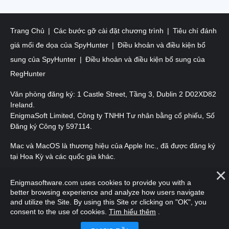
Trang Chủ
Các bước gỡ cài đặt chương trình
Tiêu chí đánh
giá mối đe dọa của SpyHunter
Điều khoản và điều kiện bổ
sung của SpyHunter
Điều khoản và điều kiện bổ sung của
RegHunter
Văn phòng đăng ký: 1 Castle Street, Tầng 3, Dublin 2 D02XD82
Ireland.
EnigmaSoft Limited, Công ty TNHH Tư nhân bằng cổ phiếu, Số
Đăng ký Công ty 597114.
Mac và MacOS là thương hiệu của Apple Inc., đã được đăng ký
tại Hoa Kỳ và các quốc gia khác.
Bản quyền 2016-
2026
. EnigmaSoft Ltd. Mọi quyền được bảo
Enigmasoftware.com uses cookies to provide you with a
lưu.
better browsing experience and analyze how users navigate
and utilize the Site. By using this Site or clicking on "OK", you
consent to the use of cookies.
Tìm hiểu thêm
.