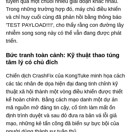
tuyến qua một chuỗi nhiều giai đoạn khác nhau.
Trong những trường hợp đó, máy chủ điều khiển
và chỉ huy cuối cùng đã phản hồi bằng thông báo
'TEST PAYLOAD!!!!', cho thấy rằng con đường lây
nhiễm song song này có thể vẫn đang được phát
triển.
Bức tranh toàn cảnh: Kỹ thuật thao túng
tâm lý có chủ đích
Chiến dịch CrashFix của KongTuke minh họa cách
các tác nhân đe dọa hiện đại đang tinh chỉnh kỹ
thuật xã hội thành một vòng điều khiển được thiết
kế hoàn chỉnh. Bằng cách mạo danh một dự án
mã nguồn mở đáng tin cậy, cố tình làm mất ổn
định trình duyệt và sau đó đưa ra bản vá lỗi giả
mạo, những kẻ tấn công đã biến sự bực bội của
người dùng thành sự tuân thủ.