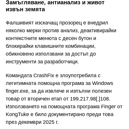
Замъгляване, антианализ и живот
извън земята
Фалшивият изскачащ прозорец е внедрил
няколко мерки против анализ, деактивирайки
контекстните менюта с десен бутон и
блокирайки клавишните комбинации,
обикновено използвани за достъп до
инструменти за разработчици.
Командата CrashFix е злоупотребила с
легитимната помощна програма за Windows
finger.exe, за да извлече и изпълни полезен
товар от вторичен етап от 199.217.98[.]108.
Използването на помощната програма Finger от
KongTuke е било документирано преди това
през декември 2025 г.