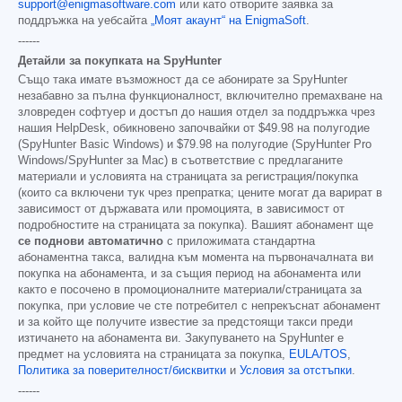
support@enigmasoftware.com
или като отворите заявка за
поддръжка на уебсайта
„Моят акаунт“ на EnigmaSoft
.
------
Детайли за покупката на SpyHunter
Също така имате възможност да се абонирате за SpyHunter
незабавно за пълна функционалност, включително премахване на
зловреден софтуер и достъп до нашия отдел за поддръжка чрез
нашия HelpDesk, обикновено започвайки от
$49.98
на полугодие
(SpyHunter Basic Windows) и
$79.98
на полугодие (SpyHunter Pro
Windows/SpyHunter за Mac) в съответствие с предлаганите
материали и условията на страницата за регистрация/покупка
(които са включени тук чрез препратка; цените могат да варират в
зависимост от държавата или промоцията, в зависимост от
подробностите на страницата за покупка). Вашият абонамент ще
се поднови автоматично
с приложимата стандартна
абонаментна такса, валидна към момента на първоначалната ви
покупка на абонамента, и за същия период на абонамента или
както е посочено в промоционалните материали/страницата за
покупка, при условие че сте потребител с непрекъснат абонамент
и за който ще получите известие за предстоящи такси преди
изтичането на абонамента ви. Закупуването на SpyHunter е
предмет на условията на страницата за покупка,
EULA/TOS
,
Политика за поверителност/бисквитки
и
Условия за отстъпки
.
------