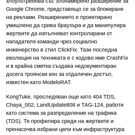
злоупотребява със злонамерено разширение за
Google Chrome, представящо се за блокиране
на реклами. Разширението е проектирано
умишлено да срива браузъра и да манипулира
жертвите да изпълняват контролирани от
нападателя команди чрез социално
инженерство в стил ClickFix. Тази последна
еволюция на техниката е с кодово име CrashFix
и в крайна сметка създава недокументиран
досега троянски кон за отдалечен достъп,
известен като ModeloRAT.
KongTuke, проследяван още като 404 TDS,
Chaya_002, LandUpdate808 и TAG-124, работи
като система за разпределение на трафика
(TDS). Тя профилира среди на жертвите и
пренасочва избрани цели към инфраструктура