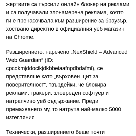
жертвите са търсили онлайн блокер на реклами
и са получавали злонамерена реклама, която
ги е пренасочвала към разширение за браузър,
хоствано директно в официалния уеб магазин
на Chrome.
Разширението, наречено „NexShield – Advanced
Web Guardian“ (ID:
cpcdkmjddocikjdkbbeiaafnpdbdafmi), се
представяше като „върховен щит за
поверителност“, твърдейки, че блокира
реклами, тракери, зловреден софтуер и
натрапчиво уеб съдържание. Преди
премахването му, то натрупа най-малко 5000
изтегляния.
Технически, разширението беше почти