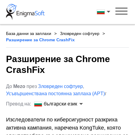
Skip
to
български ези
content
База данни за заплахи
Зловреден софтуер
Разширение за Chrome CrashFix
Разширение за Chrome
CrashFix
До
Mezo
през
Зловреден софтуер
,
Усъвършенствана постоянна заплаха (APT)
г
Превод на:
български език
Изследователи по киберсигурност разкриха
активна кампания, наречена KongTuke, която