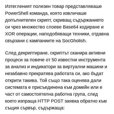
Изтегленият полезен товар представляваше
PowerShell команда, която извличаше
допълнителен скрипт, скриващ съдържанието
си чрез множество слоеве Base64 кодиране и
XOR операции, наподобяващи техники, отдавна
свързани с кампаниите на SocGholish.
След декриптиране, скриптът сканира активни
процеси за повече от 50 известни инструмента
за анализ и индикатори за виртуални машини и
незабавно прекратява работата си, ако бъдат
открити такива. Той също така оценява дали
системата е присъединена към домейн или е
част от самостоятелна работна група, след
което изпраща HTTP POST заявка обратно към
същия сървър, съдържаща: