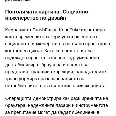
По-голямата картина: Социално
инженерство по дизайн
Кампанията CrashFix на KongTuke илюстрира
как съвременните хакери усъвършенстват
социалното инженерство в напълно проектиран
контролен цикъл. Като се представят за
надежден проект с отворен код, умишлено
дестабилизират браузъра и след това
представят фалшива корекция, нападателите
трансформират разочарованието на
потребителите в съответствие с изискванията.
Операцията демонстрира как разширенията на
браузъра, надеждните пазари и инструментите
за препитание могат да бъдат обединени в