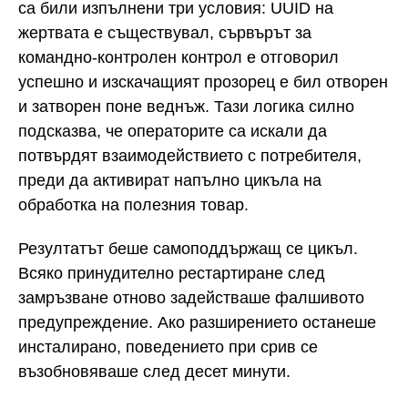
са били изпълнени три условия: UUID на
жертвата е съществувал, сървърът за
командно-контролен контрол е отговорил
успешно и изскачащият прозорец е бил отворен
и затворен поне веднъж. Тази логика силно
подсказва, че операторите са искали да
потвърдят взаимодействието с потребителя,
преди да активират напълно цикъла на
обработка на полезния товар.
Резултатът беше самоподдържащ се цикъл.
Всяко принудително рестартиране след
замръзване отново задействаше фалшивото
предупреждение. Ако разширението останеше
инсталирано, поведението при срив се
възобновяваше след десет минути.