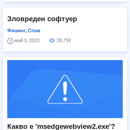
Зловреден софтуер
Фишинг
,
Спам
май 3, 2023
28,759
Какво е 'msedgewebview2.exe'?