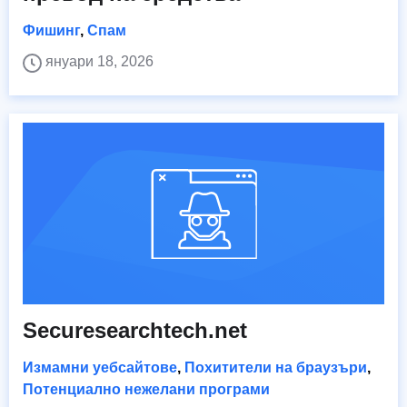
Фишинг
,
Спам
януари 18, 2026
Securesearchtech.net
Измамни уебсайтове
,
Похитители на браузъри
,
Потенциално нежелани програми