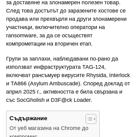
за доставяне на злонамерен полезен товар.
След това достъпът до заразените хостове се
продава или прехвърля на други злонамерени
участници, включително оператори на
ransomware, за да се осъществят
компрометации на вторичен етап.
Групи за заплахи, наблюдавани по-рано да
използват инфраструктурата TAG-124,
включват рансъмуер вирусите Rhysida, Interlock
и TA866 (Asylum Ambuscade). Според доклад от
април 2025 г., активността е била свързана и
със SocGholish и D3F@ck Loader.
Съдържание
От уеб магазина на Chrome до
компромис