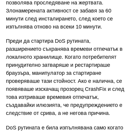
позволява проследяване на жертвата.
Злонамерената активност се забавя за 60
минути след инсталирането, след което се
изпълнява отново на всеки 10 минути.
Преди да стартира DoS рутината,
разширението съхранява времеви отпечатък в
локалното хранилище. Когато потребителят
принудително затваряше и рестартираше
браузъра, манипулатор за стартиране
проверяваше тази стойност. Ако е налична, се
появяваше изскачащ прозорец CrashFix и след
това изтриваше времевия отпечатък,
създавайки илюзията, че предупреждението е
следствие от срива, а не негова причина.
DoS рутината е била изпълнявана само когато