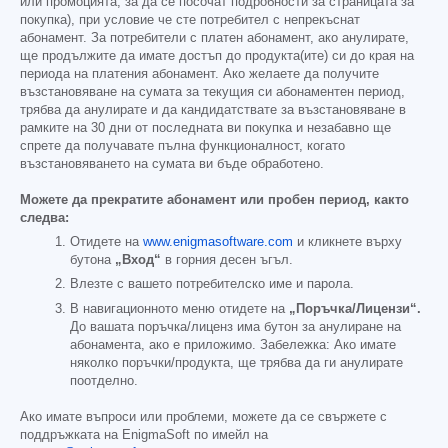
или промоцията, за да се посочат подробности за страницата за
покупка), при условие че сте потребител с непрекъснат
абонамент. За потребители с платен абонамент, ако анулирате,
ще продължите да имате достъп до продукта(ите) си до края на
периода на платения абонамент. Ако желаете да получите
възстановяване на сумата за текущия си абонаментен период,
трябва да анулирате и да кандидатствате за възстановяване в
рамките на 30 дни от последната ви покупка и незабавно ще
спрете да получавате пълна функционалност, когато
възстановяването на сумата ви бъде обработено.
Можете да прекратите абонамент или пробен период, както
следва:
Отидете на
www.enigmasoftware.com
и кликнете върху
бутона
„Вход“
в горния десен ъгъл.
Влезте с вашето потребителско име и парола.
В навигационното меню отидете на
„Поръчка/Лицензи“.
До вашата поръчка/лиценз има бутон за анулиране на
абонамента, ако е приложимо. Забележка: Ако имате
няколко поръчки/продукта, ще трябва да ги анулирате
поотделно.
Ако имате въпроси или проблеми, можете да се свържете с
поддръжката на EnigmaSoft по имейл на