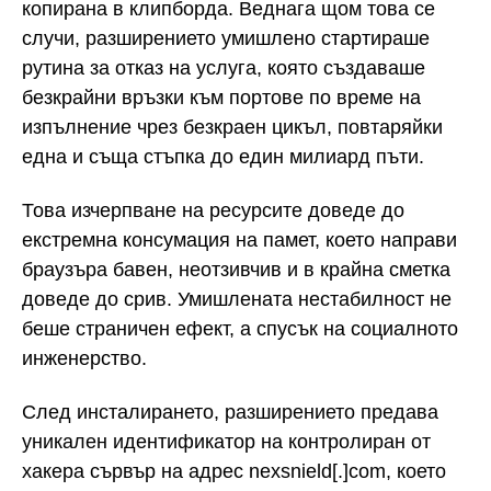
копирана в клипборда. Веднага щом това се
случи, разширението умишлено стартираше
рутина за отказ на услуга, която създаваше
безкрайни връзки към портове по време на
изпълнение чрез безкраен цикъл, повтаряйки
една и съща стъпка до един милиард пъти.
Това изчерпване на ресурсите доведе до
екстремна консумация на памет, което направи
браузъра бавен, неотзивчив и в крайна сметка
доведе до срив. Умишлената нестабилност не
беше страничен ефект, а спусък на социалното
инженерство.
След инсталирането, разширението предава
уникален идентификатор на контролиран от
хакера сървър на адрес nexsnield[.]com, което