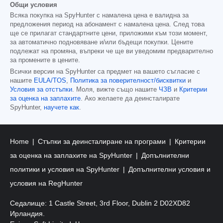
Общи условия
Всяка покупка на SpyHunter с намалена цена е валидна за
предложения период на абонамент с намалена цена. След това
ще се прилагат стандартните цени, приложими към този момент,
за автоматично подновяване и/или бъдещи покупки. Цените
подлежат на промяна, въпреки че ще ви уведомим предварително
за промените в цените.
Всички версии на SpyHunter са предмет на вашето съгласие с
нашите
EULA/TOS
,
Политика за поверителност/бисквитки
и
Условия за отстъпки
. Моля, вижте също нашите
ЧЗВ
и
Критерии
за оценка на заплахите
. Ако желаете да деинсталирате
SpyHunter,
научете как
.
Home
Стъпки за деинсталиране на програми
Критерии
за оценка на заплахите на SpyHunter
Допълнителни
политики и условия на SpyHunter
Допълнителни условия и
условия на RegHunter
Седалище: 1 Castle Street, 3rd Floor, Dublin 2 D02XD82
Ирландия.