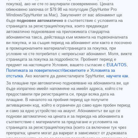
покупка), ако не сте го анулирали своевременно. Цената
обикновено започва от
$79.98
на полугодие (SpyHunter Pro
Windows/SpyHunter за Mac). Закупеният от вас абонамент ще
бъде
подновен автоматично
в съответствие с условията на
страницата за регистрация/покупка, които предвиждат
автоматично подновяване на приложимата стандартна
абонаментна такса, действаща към момента на първоначалната
ви покупка, и за същия период на абонамент или както е посочено
в промоционалните материали/страницата за покупка, при
условие че сте потребител с непрекъснат абонамент. Моля, вижте
страницата за покупка за подробности. Пробният период е
предмет на настоящите Условия, вашето съгласие с
EULA/TOS
,
Политиката за поверителност/бисквитките
и
Условията за
отстъпка
. Ако желаете да деинсталирате SpyHunter,
научете как
.
За плащане при автоматично подновяване на абонамента ви, ще
бъде изпратено имейл напомняне на имейл адреса, който сте
предоставили при регистрацията си, преди всяка дата на
плащане. В началото на пробния период ще получите
активационен код, който е ограничен до само един пробен период
и само за едно устройство на акаунт. Абонаментът ви ще се
поднови автоматично на цената и за периода на абонамента в
съответствие с материалите за предлагане и условията на
страницата за регистрация/покупка (които са включени тук чрез
препратка; цените могат да варират в зависимост от държавата