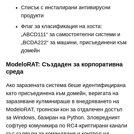
Списък с инсталирани антивирусни
продукти
Флаг за класификация на хоста:
„ABCD111“ за самостоятелни системи и
„BCDA222“ за машини, присъединени към
домейн
ModeloRAT: Създаден за корпоративна
среда
Ако заразената система беше идентифицирана
като присъединена към домейн, веригата на
заразяване кулминираше в внедряването на
ModeloRAT, троянски кон за отдалечен достъп
за Windows, базиран на Python. Зловредният
софтуер комуникира по RC4-криптирани канали
със сървъри за командване и контрол на