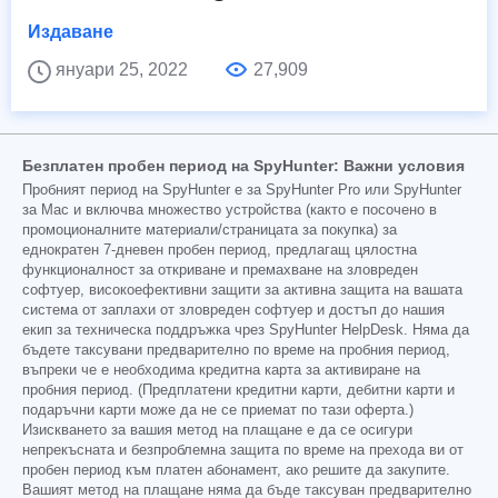
Издаване
януари 25, 2022
27,909
Безплатен пробен период на SpyHunter: Важни условия
Пробният период на SpyHunter е за SpyHunter Pro или SpyHunter
за Mac и включва множество устройства (както е посочено в
промоционалните материали/страницата за покупка) за
еднократен 7-дневен пробен период, предлагащ цялостна
функционалност за откриване и премахване на зловреден
софтуер, високоефективни защити за активна защита на вашата
система от заплахи от зловреден софтуер и достъп до нашия
екип за техническа поддръжка чрез SpyHunter HelpDesk. Няма да
бъдете таксувани предварително по време на пробния период,
въпреки че е необходима кредитна карта за активиране на
пробния период. (Предплатени кредитни карти, дебитни карти и
подаръчни карти може да не се приемат по тази оферта.)
Изискването за вашия метод на плащане е да се осигури
непрекъсната и безпроблемна защита по време на прехода ви от
пробен период към платен абонамент, ако решите да закупите.
Вашият метод на плащане няма да бъде таксуван предварително