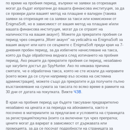
по време на пробния период, въпреки че заявки за оторизация
могат да бъдат изпратени до вашата финансова институция, за да
се провери дали вашият метод на плащане е валиден (такива
заявки за оторизация не са заявки за такси или комисионни от
EnigmaSoft, но в зависимост от вашия метод на плащане и/или
вашата финансова институция, могат да се отразят на
наличността на вашия акаунт). Можете да прекратите пробния си
период чрез секцията „Моят акаунт“ на уебсайта на EnigmaSoft за
вашия акаунт или като се свържете с EnigmaSoft преди края на 7-
дневния пробен период, за да избегнете начисляване на такса,
която да бъде обработена веднага след изтичането на пробния
период. Ако решите да прекратите пробния си период, незабавно
ще загубите достъп до SpyHunter. Ако по някаква причина
смятате, че е обработена такса, която не сте искали да направите
(което може да се случи например въз основа на системна
администрация), можете също да прекратите и да получите пълно
възстановяване на сумата за таксата по всяко време в рамките на
30 дни от датата на покупката. Вижте
ЧЗВ
.
В края на пробния период ще бъдете таксувани предварително
незабавно на цената и за периода на абонамента, както е
посочено в материалите за предлагане и условията на страницата
за регистрация/покупка (които са включени тук чрез препратка;
цените могат да варират в зависимост от държавата или
промоцията, за да се посочат подробности на страницата за