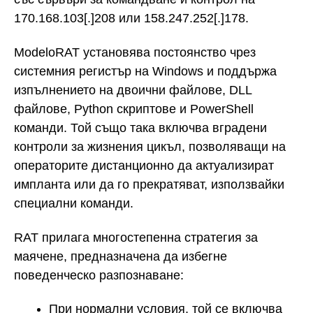
170.168.103[.]208 или 158.247.252[.]178.
ModeloRAT установява постоянство чрез
системния регистър на Windows и поддържа
изпълнението на двоични файлове, DLL
файлове, Python скриптове и PowerShell
команди. Той също така включва вградени
контроли за жизнения цикъл, позволяващи на
операторите дистанционно да актуализират
импланта или да го прекратяват, използвайки
специални команди.
RAT прилага многостепенна стратегия за
маячене, предназначена да избегне
поведенческо разпознаване:
При нормални условия, той се включва