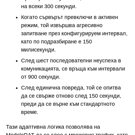
на всеки 300 секунди.
Когато сървърът превключи в активен
режим, той извършва агресивно
запитване през конфигурируем интервал,
като по подразбиране е 150
милисекунди.
След шест последователни неуспеха в
комуникацията, се връща към интервали
от 900 секунди.
След единична повреда, той се опитва
да се свърже отново след 150 секунди,
преди да се върне към стандартното
време.
Тази адаптивна логика позволява на
ModeloRAT да се слее с мрежовия трафик, като