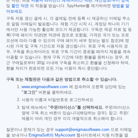
본 약관, 최종
사용자 라이선스 계약/서비스 약관
,
개인정보/쿠키 정책
및
할인 약관
의 적용을 받습니다. SpyHunter를 제거하려면
방법을 알
아보세요
.
구독 자동 갱신 결제 시, 각 결제일 전에 등록 시 제공하신 이메일 주소
로 알림 이메일이 발송됩니다. 체험 기간 시작 시, 계정당 하나의 기기
에서만 사용 가능한 활성화 코드가 제공됩니다. 구독은 제공 자료 및 등
록/구매 페이지 약관(본 약관에 참조로 포함됨, 가격은 국가 또는 프로
모션에 따라 다를 수 있으며 구매 페이지 세부 정보는 별도 참조)에 명
시된 가격 및 구독 기간으로 자동 갱신됩니다. 유료 구독 사용자의 경
우, 구독을 취소하더라도 유료 구독 기간이 종료될 때까지 제품을 계속
이용할 수 있습니다. 현재 구독 기간에 대한 환불을 원하시는 경우, 최
근 구매일로부터 30일 이내에 구독을 취소하고 환불을 신청해야 하며,
환불 처리가 완료되면 모든 기능 이용이 즉시 중단됩니다.
구독 또는 체험판은 다음과 같은 방법으로 취소할 수 있습니다.
www.enigmasoftware.com
에 접속하여 오른쪽 상단에 있는
"로그인"
버튼을 클릭하세요.
사용자 이름과 비밀번호로 로그인하세요.
탐색 메뉴에서
"주문/라이선스"를 선택하세요.
주문/라이선스
옆에 구독 취소 버튼이 있습니다(해당하는 경우). 참고: 주문/
제품이 여러 개인 경우 각각 개별적으로 취소해야 합니다.
질문이나 문제가 있는 경우
support@enigmasoftware.com
으로 이메일
을 보내거나
EnigmaSoft의 MyAccount
웹사이트에서 지원 티켓을 열