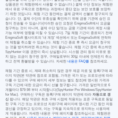
상품권은 이 체험판에서 사용할 수 없습니다.) 결제 수단 정보는 체험판
에서 유료 구독으로 전환하는 과정에서 중단 없는 보안 보호를 보장하
기 위한 것입니다. 체험 기간 동안에는 결제 금액이 선불로 청구되지 않
습니다. 단, 결제 수단의 유효성을 확인하기 위해 금융 기관에 승인 요
청이 전송될 수 있습니다(이러한 승인 요청은 EnigmaSoft에서 요금을
청구하는 것이 아니며, 결제 수단 및/또는 금융 기관에 따라 계정 사용
가능 여부에 영향을 미칠 수 있습니다). 7일 체험 기간이 종료되기 전에
EnigmaSoft 웹사이트의 '내 계정' 섹션에서 또는 EnigmaSoft에 연락하
여 체험을 취소할 수 있습니다. 체험 기간 종료 후 즉시 요금이 청구되
는 것을 방지하려면 취소하는 것이 좋습니다. 체험 기간 중에 취소하면
SpyHunter 이용 권한이 즉시 상실됩니다. 시스템 관리 등의 이유로 원
치 않는 요금이 청구된 경우, 구매일로부터 30일 이내에 언제든지 취소
하고 전액 환불받을 수 있습니다. 자세한
내용은 FAQ를
참조하세요.
체험 기간 종료 시, 제때 취소하지 않은 경우 제공 자료 및 등록/구매 페
이지 약관(본 약관에 참조로 포함됨, 가격은 국가 또는 프로모션에 따라
다를 수 있으며 구매 페이지 세부 정보는 별도 참조)에 명시된 가격과
구독 기간에 대한 요금이 즉시 선불 청구됩니다. 가격은 일반적으로 6
개월마다
$79.98
부터 시작합니다(SpyHunter Pro Windows/SpyHunter
for Mac). 구매하신 구독은 등록/구매 페이지 약관에 따라
자동으로 갱
신
됩니다. 해당 약관은 최초 구매 시점에 적용되는 표준 구독료로 동일
한 구독 기간 또는 프로모션 자료/구매 페이지에 명시된 기간 동안 자동
갱신을 규정하고 있으며, 이는 구독을 지속적으로 유지하는 사용자에
게 적용됩니다. 자세한 내용은 구매 페이지를 참조하십시오. 체험판은