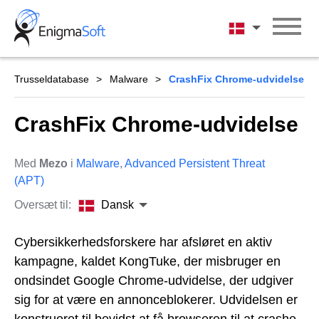
Skip
to
Dansk
content
Trusseldatabase
Malware
CrashFix Chrome-udvidelse
CrashFix Chrome-udvidelse
Med
Mezo
i
Malware
,
Advanced Persistent Threat
(APT)
Oversæt til:
Dansk
Cybersikkerhedsforskere har afsløret en aktiv
kampagne, kaldet KongTuke, der misbruger en
ondsindet Google Chrome-udvidelse, der udgiver
sig for at være en annonceblokerer. Udvidelsen er
konstrueret til bevidst at få browseren til at crashe