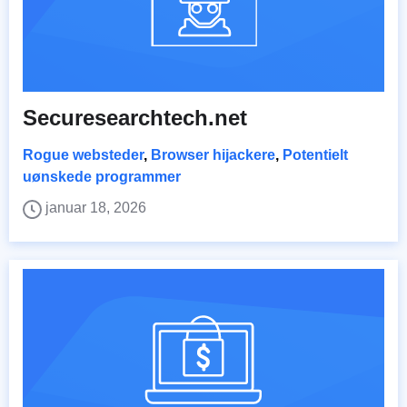
Securesearchtech.net
Rogue websteder
,
Browser hijackere
,
Potentielt
uønskede programmer
januar 18, 2026