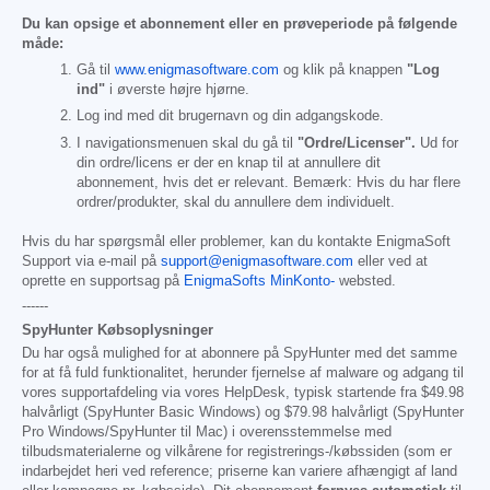
Du kan opsige et abonnement eller en prøveperiode på følgende
måde:
Gå til
www.enigmasoftware.com
og klik på knappen
"Log
ind"
i øverste højre hjørne.
Log ind med dit brugernavn og din adgangskode.
I navigationsmenuen skal du gå til
"Ordre/Licenser".
Ud for
din ordre/licens er der en knap til at annullere dit
abonnement, hvis det er relevant. Bemærk: Hvis du har flere
ordrer/produkter, skal du annullere dem individuelt.
Hvis du har spørgsmål eller problemer, kan du kontakte EnigmaSoft
Support via e-mail på
support@enigmasoftware.com
eller ved at
oprette en supportsag på
EnigmaSofts MinKonto-
websted.
------
SpyHunter Købsoplysninger
Du har også mulighed for at abonnere på SpyHunter med det samme
for at få fuld funktionalitet, herunder fjernelse af malware og adgang til
vores supportafdeling via vores HelpDesk, typisk startende fra
$49.98
halvårligt (SpyHunter Basic Windows) og
$79.98
halvårligt (SpyHunter
Pro Windows/SpyHunter til Mac) i overensstemmelse med
tilbudsmaterialerne og vilkårene for registrerings-/købssiden (som er
indarbejdet heri ved reference; priserne kan variere afhængigt af land