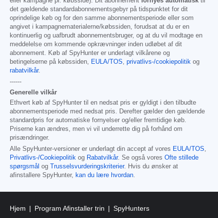
eller kampagne pr. købsside). Dit abonnement
fornyes automatisk
til
det gældende standardabonnementsgebyr på tidspunktet for dit
oprindelige køb og for den samme abonnementsperiode eller som
angivet i kampagnematerialerne/købssiden, forudsat at du er en
kontinuerlig og uafbrudt abonnementsbruger, og at du vil modtage en
meddelelse om kommende opkrævninger inden udløbet af dit
abonnement. Køb af SpyHunter er underlagt vilkårene og
betingelserne på købssiden,
EULA/TOS
,
privatlivs-/cookiepolitik
og
rabatvilkår
.
------
Generelle vilkår
Ethvert køb af SpyHunter til en nedsat pris er gyldigt i den tilbudte
abonnementsperiode med nedsat pris. Derefter gælder den gældende
standardpris for automatiske fornyelser og/eller fremtidige køb.
Priserne kan ændres, men vi vil underrette dig på forhånd om
prisændringer.
Alle SpyHunter-versioner er underlagt din accept af vores
EULA/TOS
,
Privatlivs-/Cookiepolitik
og
Rabatvilkår
. Se også vores
Ofte stillede
spørgsmål
og
Trusselsvurderingskriterier
. Hvis du ønsker at
afinstallere SpyHunter,
kan du lære hvordan
.
Hjem
Program Afinstaller trin
SpyHunters