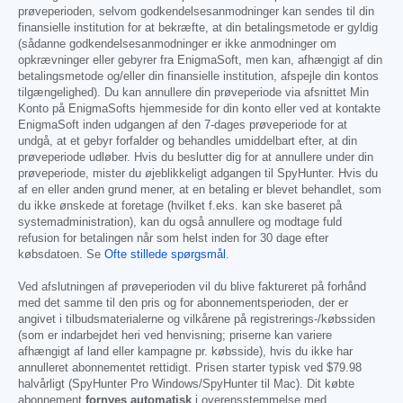
prøveperioden, selvom godkendelsesanmodninger kan sendes til din
finansielle institution for at bekræfte, at din betalingsmetode er gyldig
(sådanne godkendelsesanmodninger er ikke anmodninger om
opkrævninger eller gebyrer fra EnigmaSoft, men kan, afhængigt af din
betalingsmetode og/eller din finansielle institution, afspejle din kontos
tilgængelighed). Du kan annullere din prøveperiode via afsnittet Min
Konto på EnigmaSofts hjemmeside for din konto eller ved at kontakte
EnigmaSoft inden udgangen af den 7-dages prøveperiode for at
undgå, at et gebyr forfalder og behandles umiddelbart efter, at din
prøveperiode udløber. Hvis du beslutter dig for at annullere under din
prøveperiode, mister du øjeblikkeligt adgangen til SpyHunter. Hvis du
af en eller anden grund mener, at en betaling er blevet behandlet, som
du ikke ønskede at foretage (hvilket f.eks. kan ske baseret på
systemadministration), kan du også annullere og modtage fuld
refusion for betalingen når som helst inden for 30 dage efter
købsdatoen. Se
Ofte stillede spørgsmål
.
Ved afslutningen af prøveperioden vil du blive faktureret på forhånd
med det samme til den pris og for abonnementsperioden, der er
angivet i tilbudsmaterialerne og vilkårene på registrerings-/købssiden
(som er indarbejdet heri ved henvisning; priserne kan variere
afhængigt af land eller kampagne pr. købsside), hvis du ikke har
annulleret abonnementet rettidigt. Prisen starter typisk ved
$79.98
halvårligt (SpyHunter Pro Windows/SpyHunter til Mac). Dit købte
abonnement
fornyes automatisk
i overensstemmelse med