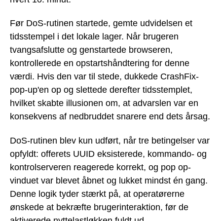
Før DoS-rutinen startede, gemte udvidelsen et
tidsstempel i det lokale lager. Når brugeren
tvangsafslutte og genstartede browseren,
kontrollerede en opstartshåndtering for denne
værdi. Hvis den var til stede, dukkede CrashFix-
pop-up'en op og slettede derefter tidsstemplet,
hvilket skabte illusionen om, at advarslen var en
konsekvens af nedbruddet snarere end dets årsag.
DoS-rutinen blev kun udført, når tre betingelser var
opfyldt: offerets UUID eksisterede, kommando- og
kontrolserveren reagerede korrekt, og pop op-
vinduet var blevet åbnet og lukket mindst én gang.
Denne logik tyder stærkt på, at operatørerne
ønskede at bekræfte brugerinteraktion, før de
aktiverede nyttelastløkken fuldt ud.