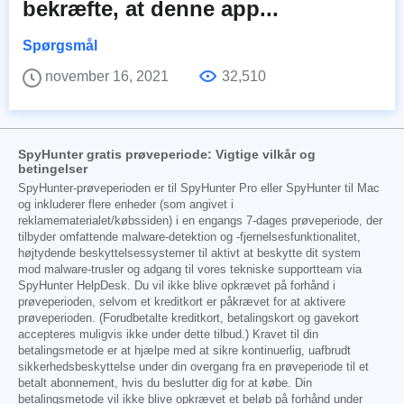
bekræfte, at denne app...
Spørgsmål
november 16, 2021
32,510
SpyHunter gratis prøveperiode: Vigtige vilkår og
betingelser
SpyHunter-prøveperioden er til SpyHunter Pro eller SpyHunter til Mac
og inkluderer flere enheder (som angivet i
reklamematerialet/købssiden) i en engangs 7-dages prøveperiode, der
tilbyder omfattende malware-detektion og -fjernelsesfunktionalitet,
højtydende beskyttelsessystemer til aktivt at beskytte dit system
mod malware-trusler og adgang til vores tekniske supportteam via
SpyHunter HelpDesk. Du vil ikke blive opkrævet på forhånd i
prøveperioden, selvom et kreditkort er påkrævet for at aktivere
prøveperioden. (Forudbetalte kreditkort, betalingskort og gavekort
accepteres muligvis ikke under dette tilbud.) Kravet til din
betalingsmetode er at hjælpe med at sikre kontinuerlig, uafbrudt
sikkerhedsbeskyttelse under din overgang fra en prøveperiode til et
betalt abonnement, hvis du beslutter dig for at købe. Din
betalingsmetode vil ikke blive opkrævet et beløb på forhånd under