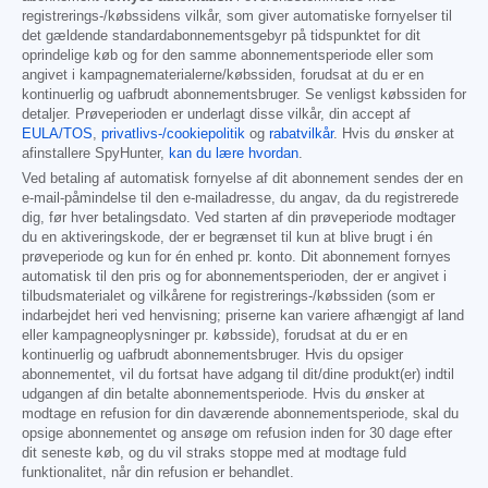
registrerings-/købssidens vilkår, som giver automatiske fornyelser til
det gældende standardabonnementsgebyr på tidspunktet for dit
oprindelige køb og for den samme abonnementsperiode eller som
angivet i kampagnematerialerne/købssiden, forudsat at du er en
kontinuerlig og uafbrudt abonnementsbruger. Se venligst købssiden for
detaljer. Prøveperioden er underlagt disse vilkår, din accept af
EULA/TOS
,
privatlivs-/cookiepolitik
og
rabatvilkår
. Hvis du ønsker at
afinstallere SpyHunter,
kan du lære hvordan
.
Ved betaling af automatisk fornyelse af dit abonnement sendes der en
e-mail-påmindelse til den e-mailadresse, du angav, da du registrerede
dig, før hver betalingsdato. Ved starten af din prøveperiode modtager
du en aktiveringskode, der er begrænset til kun at blive brugt i én
prøveperiode og kun for én enhed pr. konto. Dit abonnement fornyes
automatisk til den pris og for abonnementsperioden, der er angivet i
tilbudsmaterialet og vilkårene for registrerings-/købssiden (som er
indarbejdet heri ved henvisning; priserne kan variere afhængigt af land
eller kampagneoplysninger pr. købsside), forudsat at du er en
kontinuerlig og uafbrudt abonnementsbruger. Hvis du opsiger
abonnementet, vil du fortsat have adgang til dit/dine produkt(er) indtil
udgangen af din betalte abonnementsperiode. Hvis du ønsker at
modtage en refusion for din daværende abonnementsperiode, skal du
opsige abonnementet og ansøge om refusion inden for 30 dage efter
dit seneste køb, og du vil straks stoppe med at modtage fuld
funktionalitet, når din refusion er behandlet.