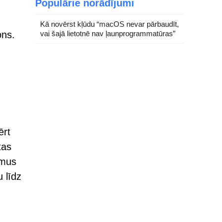
Populārie norādījumi
Kā novērst kļūdu “macOS nevar pārbaudīt,
ons.
vai šajā lietotnē nav ļaunprogrammatūras”
ērt
tas
amus
 līdz