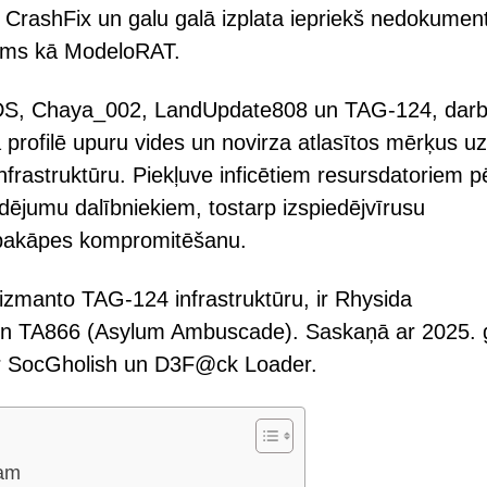
r CrashFix un galu galā izplata iepriekš nedokumen
stams kā ModeloRAT.
 TDS, Chaya_002, LandUpdate808 un TAG-124, darb
profilē upuru vides un novirza atlasītos mērķus uz
nfrastruktūru. Piekļuve inficētiem resursdatoriem p
dējumu dalībniekiem, tostarp izspiedējvīrusu
 pakāpes kompromitēšanu.
izmanto TAG-124 infrastruktūru, ir Rhysida
ss un TA866 (Asylum Ambuscade). Saskaņā ar 2025.
ī ar SocGholish un D3F@ck Loader.
sam