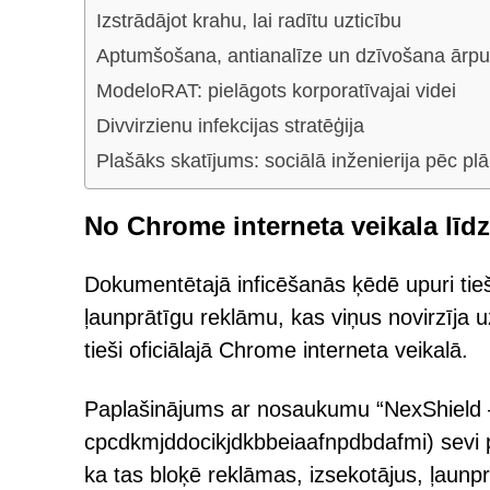
Izstrādājot krahu, lai radītu uzticību
Aptumšošana, antianalīze un dzīvošana ārp
ModeloRAT: pielāgots korporatīvajai videi
Divvirzienu infekcijas stratēģija
Plašāks skatījums: sociālā inženierija pēc pl
No Chrome interneta veikala lī
Dokumentētajā inficēšanās ķēdē upuri tie
ļaunprātīgu reklāmu, kas viņus novirzīja 
tieši oficiālajā Chrome interneta veikalā.
Paplašinājums ar nosaukumu “NexShield 
cpcdkmjddocikjdkbbeiaafnpdbdafmi) sevi pa
ka tas bloķē reklāmas, izsekotājus, ļau