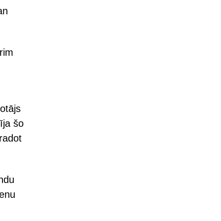
an
erim
otājs
īja šo
radot
andu
ienu