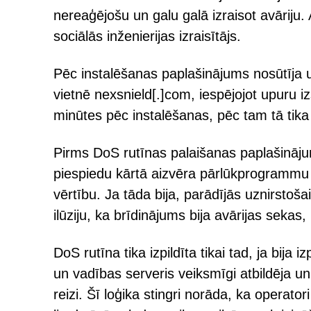
nereaģējošu un galu galā izraisot avāriju.
sociālās inženierijas izraisītājs.
Pēc instalēšanas paplašinājums nosūtīja u
vietnē nexsnield[.]com, iespējojot upuru 
minūtes pēc instalēšanas, pēc tam tā tika 
Pirms DoS rutīnas palaišanas paplašinājum
piespiedu kārtā aizvēra pārlūkprogrammu u
vērtību. Ja tāda bija, parādījās uznirstoš
ilūziju, ka brīdinājums bija avārijas sekas,
DoS rutīna tika izpildīta tikai tad, ja bija
un vadības serveris veiksmīgi atbildēja un
reizi. Šī loģika stingri norāda, ka operator