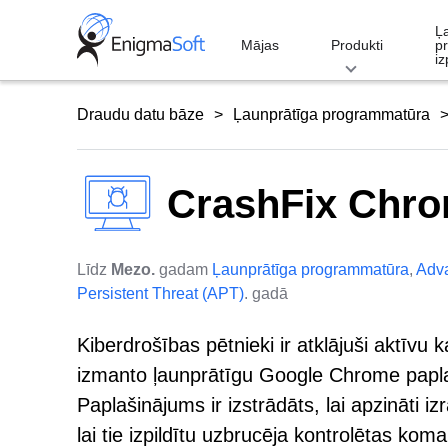
Skip
Ļ
to
Mājas
Produkti
p
iz
content
Draudu datu bāze
Ļaunprātīga programmatūra
CrashFix Chro
Līdz
Mezo.
gadam
Ļaunprātīga programmatūra
,
Adv
Persistent Threat (APT)
. gadā
Kiberdrošības pētnieki ir atklājuši aktī
izmanto ļaunprātīgu Google Chrome paplaš
Paplašinājums ir izstrādāts, lai apzināti 
lai tie izpildītu uzbrucēja kontrolētas koma