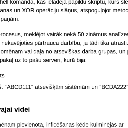
ell komanda, kas ielādēja papildu skriptu, kurš sl
šanas un XOR operāciju slāņus, atspoguļojot meto
ampaņām.
 procesus, meklējot vairāk nekā 50 zināmus analīze
nekavējoties pārtrauca darbību, ja tādi tika atrasti
a domēnam vai daļa no atsevišķas darba grupas, un
kaļ uz to pašu serveri, kurā bija:
ts
ziņš: “ABCD111” atsevišķām sistēmām un “BCDA222
ajai videi
domēnam pievienota, inficēšanas ķēde kulminējās ar