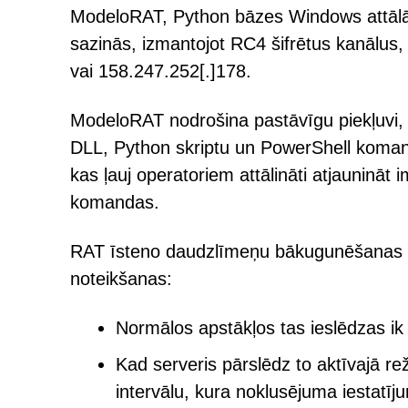
ModeloRAT, Python bāzes Windows attālās
sazinās, izmantojot RC4 šifrētus kanālus
vai 158.247.252[.]178.
ModeloRAT nodrošina pastāvīgu piekļuvi, i
DLL, Python skriptu un PowerShell komandu 
kas ļauj operatoriem attālināti atjaunināt 
komandas.
RAT īsteno daudzlīmeņu bākugunēšanas str
noteikšanas:
Normālos apstākļos tas ieslēdzas i
Kad serveris pārslēdz to aktīvajā re
intervālu, kura noklusējuma iestatīj