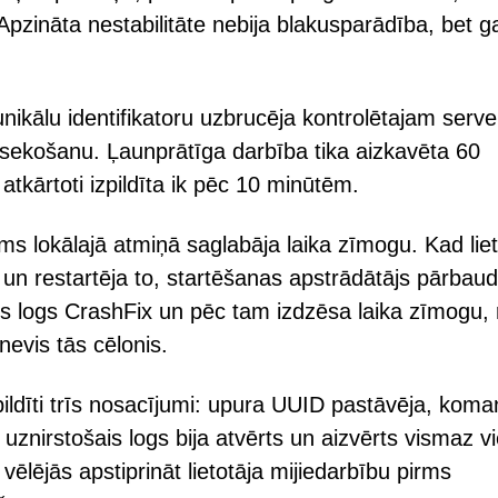
 Apzināta nestabilitāte nebija blakusparādība, bet g
nikālu identifikatoru uzbrucēja kontrolētajam serv
izsekošanu. Ļaunprātīga darbība tika aizkavēta 60
atkārtoti izpildīta ik pēc 10 minūtēm.
s lokālajā atmiņā saglabāja laika zīmogu. Kad liet
n restartēja to, startēšanas apstrādātājs pārbaud
ais logs CrashFix un pēc tam izdzēsa laika zīmogu, 
 nevis tās cēlonis.
 izpildīti trīs nosacījumi: upura UUID pastāvēja, kom
 uznirstošais logs bija atvērts un aizvērts vismaz v
i vēlējās apstiprināt lietotāja mijiedarbību pirms