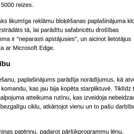
 5000 reizes.
isks likumīga reklāmu bloķēšanas paplašinājuma kl
strādāts tā, lai parādītu safabricētu drošības
a ir “neparasti apstājusies”, un aicinot lietotājus
īta ar Microsoft Edge.
cību
kenēšanu, paplašinājums parādīja norādījumus, kā atv
 komandu, kas jau bija kopēta starpliktuvē. Tiklīdz 
akalpojuma atteikuma rutīnu, kas izveidoja nebeidz
bezgalīgu ciklu, atkārtojot vienu un to pašu darbību
atmiņas patēriņu, padarot pārlūkprogrammu lēnu,