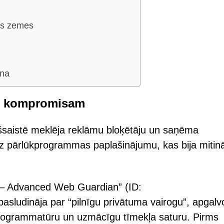
us zemes
āna
dz kompromisam
šsaistē meklēja reklāmu bloķētāju un saņēma
uz pārlūkprogrammas paplašinājumu, kas bija mitin
– Advanced Web Guardian” (ID:
sludināja par “pilnīgu privātuma vairogu”, apgalvo
nprogrammatūru un uzmācīgu tīmekļa saturu. Pirms