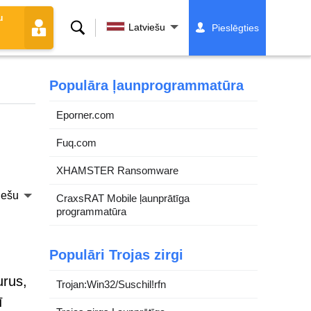
u
Meklēt
Latviešu
Pieslēgties
Populāra ļaunprogrammatūra
Eporner.com
Fuq.com
XHAMSTER Ransomware
iešu
CraxsRAT Mobile ļaunprātīga
programmatūra
Populāri Trojas zirgi
urus,
Trojan:Win32/Suschil!rfn
ī