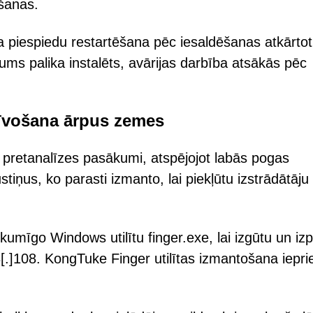
ēšanas.
a piespiedu restartēšana pēc iesaldēšanas atkārtot
jums palika instalēts, avārijas darbība atsākās pēc
zīvošana ārpus zemes
āki pretanalīzes pasākumi, atspējojot labās pogas
tiņus, ko parasti izmanto, lai piekļūtu izstrādātāju
umīgo Windows utilītu finger.exe, lai izgūtu un izpi
]108. KongTuke Finger utilītas izmantošana iepri