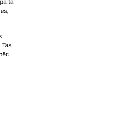
ēpa tā
des,
s
. Tas
 pēc
”