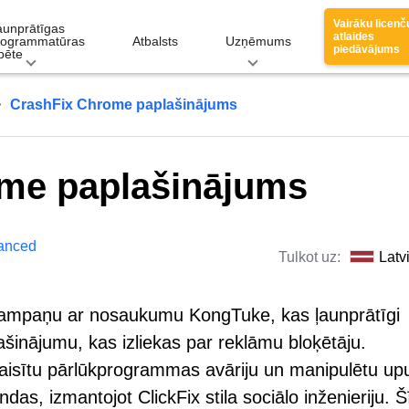
Vairāku licenč
aunprātīgas
atlaides
rogrammatūras
Atbalsts
Uzņēmums
piedāvājums
pēte
CrashFix Chrome paplašinājums
me paplašinājums
anced
Tulkot uz:
Latv
vu kampaņu ar nosaukumu KongTuke, kas ļaunprātīgi
inājumu, kas izliekas par reklāmu bloķētāju.
izraisītu pārlūkprogrammas avāriju un manipulētu up
ndas, izmantojot ClickFix stila sociālo inženieriju. Š