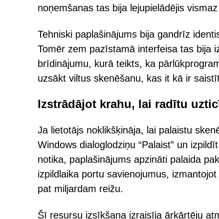
noņemšanas tas bija lejupielādējis vismaz
Tehniski paplašinājums bija gandrīz ident
Tomēr zem pazīstamā interfeisa tas bija iz
brīdinājumu, kurā teikts, ka pārlūkprogramm
uzsākt viltus skenēšanu, kas it kā ir saist
Izstrādājot krahu, lai radītu uzti
Ja lietotājs noklikšķināja, lai palaistu s
Windows dialoglodziņu “Palaist” un izpildīt
notika, paplašinājums apzināti palaida p
izpildlaika portu savienojumus, izmantojot 
pat miljardam reižu.
Šī resursu izsīkšana izraisīja ārkārtēju 