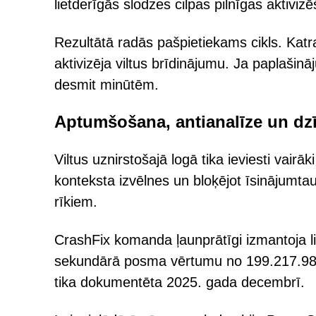
lietderīgās slodzes cilpas pilnīgas aktiviz
Rezultātā radās pašpietiekams cikls. Katr
aktivizēja viltus brīdinājumu. Ja paplašinā
desmit minūtēm.
Aptumšošana, antianalīze un d
Viltus uznirstošajā logā tika ieviesti vair
konteksta izvēlnes un bloķējot īsinājumtaus
rīkiem.
CrashFix komanda ļaunprātīgi izmantoja lik
sekundārā posma vērtumu no 199.217.98[.
tika dokumentēta 2025. gada decembrī.