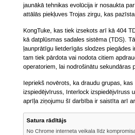
jaunākā tehnikas evolūcija ir nosaukta pa
attālās piekļuves Trojas zirgu, kas pazī
KongTuke, kas tiek izsekots arī kā 404
kā datplūsmas sadales sistēma (TDS). Tā 
ļaunprātīgu lietderīgās slodzes piegādes i
tam tiek pārdota vai nodota citiem apdrau
operatoriem, lai nodrošinātu sekundāras
Iepriekš novērots, ka draudu grupas, kas 
izspiedējvīruss, Interlock izspiedējvīru
aprīļa ziņojumu šī darbība ir saistīta ar
Satura rādītājs
No Chrome interneta veikala līdz kompromi