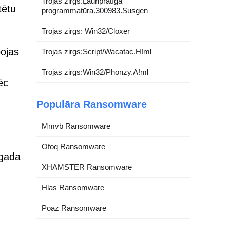
Trojas zirgs.Ļaunprātīga
tētu
programmatūra.300983.Susgen
Trojas zirgs: Win32/Cloxer
ojas
Trojas zirgs:Script/Wacatac.H!ml
Trojas zirgs:Win32/Phonzy.A!ml
ēc
Populāra Ransomware
Mmvb Ransomware
Ofoq Ransomware
 gada
XHAMSTER Ransomware
Hlas Ransomware
Poaz Ransomware