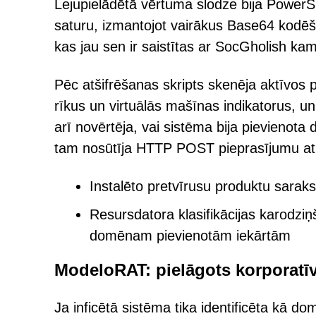
Lejupielādētā vērtuma slodze bija PowerSh
saturu, izmantojot vairākus Base64 kodē
kas jau sen ir saistītas ar SocGholish k
Pēc atšifrēšanas skripts skenēja aktīvos
rīkus un virtuālās mašīnas indikatorus, un 
arī novērtēja, vai sistēma bija pievienot
tam nosūtīja HTTP POST pieprasījumu atpa
Instalēto pretvīrusu produktu saraks
Resursdatora klasifikācijas karod
domēnam pievienotām iekārtām
ModeloRAT: pielāgots korporatīv
Ja inficētā sistēma tika identificēta kā 