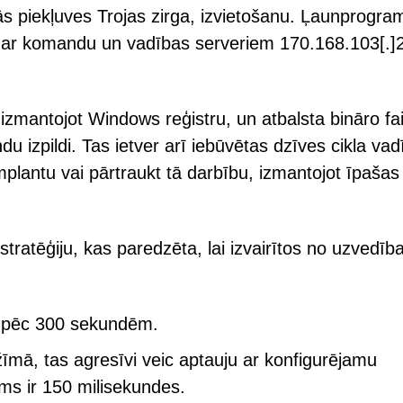
 piekļuves Trojas zirga, izvietošanu. Ļaunprogr
, ar komandu un vadības serveriem 170.168.103[.]
zmantojot Windows reģistru, un atbalsta bināro fai
izpildi. Tas ietver arī iebūvētas dzīves cikla vadī
implantu vai pārtraukt tā darbību, izmantojot īpašas
atēģiju, kas paredzēta, lai izvairītos no uzvedīb
k pēc 300 sekundēm.
žīmā, tas agresīvi veic aptauju ar konfigurējamu
ums ir 150 milisekundes.