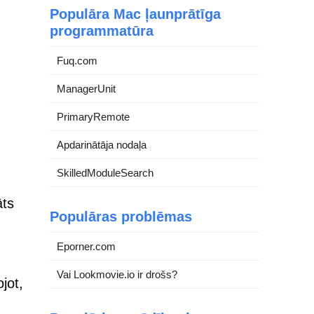
Populāra Mac ļaunprātīga
programmatūra
Fuq.com
ManagerUnit
PrimaryRemote
Apdarinātāja nodaļa
SkilledModuleSearch
āts
Populāras problēmas
Eporner.com
Vai Lookmovie.io ir drošs?
jot,