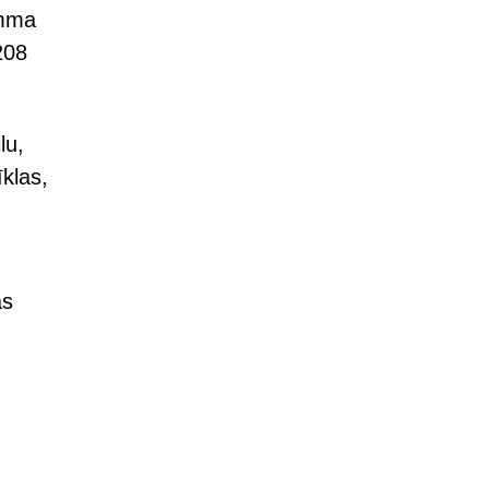
amma
208
lu,
klas,
as