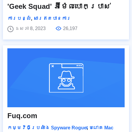
'Geek Squad' អ៊ីម៉ែលបោកប្រាស់
ការបន្លំ
,
សារឥតបានការ
ឧសភា 8, 2023
26,197
Fuq.com
កម្មវិធីប្រឆាំង Spyware Rogue
,
មេរោគ Mac