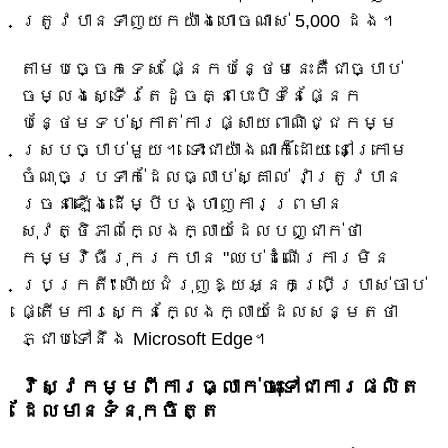
ត្រូវបានទាញយកយ៉ាងហោចណាស់ 5,000 ដង។
តាមបច្ចេកទេស ផ្នែកបន្ថែមនេះគឺជាច្បាប់
ចម្លងស្ទើរតែដូចគ្នាបេះបិទនៃផ្នែក
បន្ថែមទប់ស្កាត់ការផ្សាយពាណិជ្ជកម្ម
ស្របច្បាប់មួយ។ ទោះជាយ៉ាងណាក៏ដោយ នៅក្រោម
ចំណុចប្រទាក់ដែលធ្លាប់ស្គាល់ វាត្រូវបាន
រចនាឡើងដើម្បីបង្ហាញការព្រមាន
សុវត្ថិភាពក្លែងក្លាយដែលបញ្ជាក់ថា
កម្មវិធីរុករកបាន "ឈប់ដំណើរការមិន
ប្រក្រតី" ហើយជំរុញឱ្យអ្នកប្រើប្រាស់ចាប់
ផ្តើមការស្កេនក្លែងក្លាយដែលសន្មតថា
ភ្ជាប់ទៅនឹង Microsoft Edge។
វិស្វកម្ម​ពី​ការ​ធ្លាក់​ចុះ​ទៅ​ជា​ការ​ផលិត​
ដែល​មាន​ទំនុក​ចិត្ត