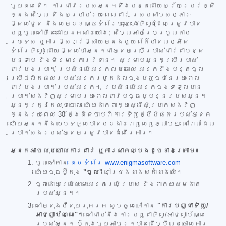
មួយគណនី។ ការជាវរបស់អ្នកនឹងបន្តដោយស្វ័យប្រវត្តិ
ក្នុងតម្លៃ និងសម្រាប់រយៈពេលជាវ ស្របតាមសម្ភារៈ
ផ្តល់ជូន និងលក្ខខណ្ឌទំព័រចុះឈ្មោះ/ទិញ (ដែលត្រូវបាន
បញ្ចូលនៅទីនេះដោយឯកសារយោង; តម្លៃអាចប្រែប្រួលតាម
ប្រទេស ឬការផ្សព្វផ្សាយក្នុងមួយព័ត៌មានលម្អិត
ទំព័រទិញ) ដោយផ្តល់ថាអ្នកជាអ្នកប្រើប្រាស់ជាវជាបន្ត
បន្ទាប់ និងមិនមានការរំខាន។ សម្រាប់អ្នកប្រើប្រាស់
ជាវបង់ប្រាក់ ប្រសិនបើអ្នកលុបចោល អ្នកនឹងបន្តចូល
ប្រើផលិតផលរបស់អ្នករហូតដល់ចុងបញ្ចប់នៃរយៈពេល
ជាវបង់ប្រាក់របស់អ្នក។ ប្រសិនបើអ្នកចង់ទទួលបាន
ប្រាក់សងវិញសម្រាប់រយៈពេលជាវបច្ចុប្បន្នរបស់អ្នក
អ្នកត្រូវតែលុបចោល ហើយដាក់ពាក្យស្នើសុំប្រាក់សងវិញ
ក្នុងរយៈពេល 30 ថ្ងៃគិតចាប់ពីការទិញថ្មីបំផុតរបស់អ្នក
ហើយអ្នកនឹងឈប់ទទួលបានមុខងារពេញលេញភ្លាមៗ នៅពេលដែល
ប្រាក់សងរបស់អ្នកត្រូវបានដំណើរការ។
អ្នកអាចលុបចោលការជាវ ឬការសាកល្បងដូចខាងក្រោម៖
ចូលទៅកាន់
គេហទំព័រ www.enigmasoftware.com
ហើយចុចប៊ូតុង
"ចូល"
នៅជ្រុងខាងស្តាំខាងលើ។
ចូលដោយប្រើឈ្មោះអ្នកប្រើប្រាស់ និងពាក្យសម្ងាត់
របស់អ្នក។
នៅក្នុងម៉ឺនុយរុករក សូមចូលទៅកាន់
"ការបញ្ជាទិញ/
អាជ្ញាប័ណ្ណ"។
នៅជាប់នឹងការបញ្ជាទិញ/អាជ្ញាប័ណ្ណ
របស់អ្នក ប៊ូតុងមួយអាចរកបានដើម្បីលុបចោលការ