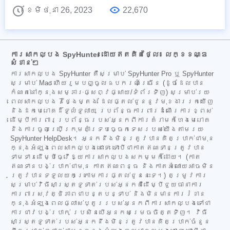
ខែមិថុនា 26, 2023
22,670
ការសាកល្បង SpyHunter ដោយឥតគិតថ្លៃ៖ លក្ខខណ្ឌ
សំខាន់ៗ
ការសាកល្បង SpyHunter គឺសម្រាប់ SpyHunter Pro ឬ SpyHunter
សម្រាប់ Mac ហើយរួមបញ្ចូលឧបករណ៍ច្រើន (ដូចដែលបាន
កំណត់នៅក្នុងសម្ភារៈផ្សព្វផ្សាយ/ទំព័រទិញ) សម្រាប់រយៈ
ពេលសាកល្បង 7 ថ្ងៃម្តង ដែលផ្តល់ជូននូវមុខងាររកឃើញ
និងដកមេរោគដ៏ទូលំទូលាយ ប្រព័ន្ធការពារដំណើរការខ្ពស់
ដើម្បីការពារប្រព័ន្ធរបស់អ្នកពីការគំរាមកំហែងមេរោគ
និងការចូលប្រើក្រុមគាំទ្របច្ចេកទេសរបស់យើងតាមរយៈ
SpyHunter HelpDesk។ អ្នកនឹងមិនត្រូវបានគិតប្រាក់ជាមុន
ក្នុងអំឡុងពេលសាកល្បងនោះទេ ទោះបីជាកាតឥណទានត្រូវបាន
ទាមទារដើម្បីធ្វើឱ្យការសាកល្បងសកម្មក៏ដោយ។ (កាត
ឥណទានបង់ប្រាក់ជាមុន កាតឥណពន្ធ និងកាតអំណោយអាចមិន
ត្រូវបានទទួលយកក្រោមការផ្តល់ជូននេះទេ។) តម្រូវការ
សម្រាប់វិធីសាស្ត្រទូទាត់របស់អ្នកគឺដើម្បីជួយធានាការ
ការពារសុវត្ថិភាពជាបន្តបន្ទាប់ និងមិនមានការរំខាន
ក្នុងអំឡុងពេលផ្លាស់ប្តូររបស់អ្នកពីការសាកល្បងទៅជា
ការជាវបង់ប្រាក់ ប្រសិនបើអ្នកសម្រេចចិត្តទិញ។ វិធី
សាស្ត្រទូទាត់របស់អ្នកនឹងមិនត្រូវបានគិតប្រាក់ចំនួន