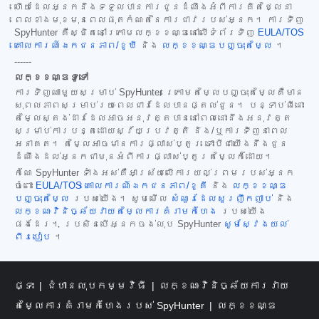
ហើយដែលអ្នកនឹងទទួលបានការជូនដំណឹងអំពីការគិតថ្លៃនា
ពេលខាងមុខមុនពេលផុតកំណត់នៃការជាវរបស់អ្នក។ ការទិញ
SpyHunter គឺស្ថិតនៅក្រោមលក្ខខណ្ឌនៅលើទំព័រទិញ
EULA/TOS
គោលការណ៍ឯកជនភាព/ខូឃី
និង
លក្ខខណ្ឌបញ្ចុះតម្លៃ
។
------
លក្ខខណ្ឌទូទៅ
ការទិញណាមួយសម្រាប់ SpyHunter ក្រោមតម្លៃបញ្ចុះតម្លៃគឺមាន
សុពលភាពសម្រាប់រយៈពេលជាវដែលបានផ្តល់ជូន។ បន្ទាប់ពីនោះ
តម្លៃស្តង់ដារដែលអាចអនុវត្តបាននៅពេលនោះនឹងអនុវត្ត
សម្រាប់ការបន្តដោយស្វ័យប្រវត្តិ និង/ឬការទិញនាពេល
អនាគត។ តម្លៃអាចមានការផ្លាស់ប្តូរ ទោះបីជាយើងនឹងជូន
ដំណឹងដល់អ្នកជាមុនអំពីការផ្លាស់ប្តូរតម្លៃក៏ដោយ។
កំណែ SpyHunter ទាំងអស់គឺអាស្រ័យលើការយល់ព្រមរបស់អ្នក
ចំពោះ
EULA/TOS
គោលការណ៍ឯកជនភាព/ខូគី
និង
លក្ខខណ្ឌ
បញ្ចុះតម្លៃ
របស់យើង។ សូមមើល
សំណួរដែលសួរញឹកញាប់
និង
លក្ខណៈវិនិច្ឆ័យវាយតម្លៃការគំរាមកំហែង
របស់យើង
ផងដែរ។ ប្រសិនបើអ្នកចង់លុប SpyHunter
សូមស្វែងយល់
ពីរបៀប
។
ផ្ទះ
ជំហានលុបកម្មវិធី
លក្ខណៈវិនិច្ឆ័យការវាយ
តម្លៃការគំរាមកំហែងរបស់ SpyHunter
លក្ខខណ្ឌ