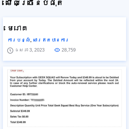
មើលច្រើនបំផុត
មេរោគ
ការបន្លំ
,
សារឥតបានការ
ឧសភា 3, 2023
28,759