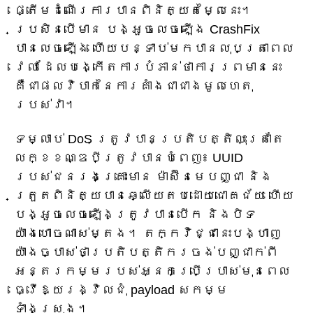
ផ្តើមដំណើរការបានពិនិត្យតម្លៃនេះ។
ប្រសិនបើមាន បង្អួចលេចឡើង CrashFix
បានលេចឡើង ហើយបន្ទាប់មកបានលុបត្រាពេល
វេលា ដែលបង្កើតការបំភាន់ថាការព្រមាននេះ
គឺជាផលវិបាកនៃការគាំងជាជាងមូលហេតុ
របស់វា។
ទម្លាប់ DoS ត្រូវបានប្រតិបត្តិលុះត្រាតែ
លក្ខខណ្ឌបីត្រូវបានបំពេញ៖ UUID
របស់ជនរងគ្រោះមាន ម៉ាស៊ីនមេបញ្ជា និង
ត្រួតពិនិត្យបានឆ្លើយតបដោយជោគជ័យ ហើយ
បង្អួចលេចឡើងត្រូវបានបើក និងបិទ
យ៉ាងហោចណាស់ម្តង។ តក្កវិជ្ជានេះបង្ហាញ
យ៉ាងច្បាស់ថាប្រតិបត្តិករចង់បញ្ជាក់ពី
អន្តរកម្មរបស់អ្នកប្រើប្រាស់មុនពេល
ធ្វើឱ្យរង្វិលជុំ payload សកម្ម
ទាំងស្រុង។