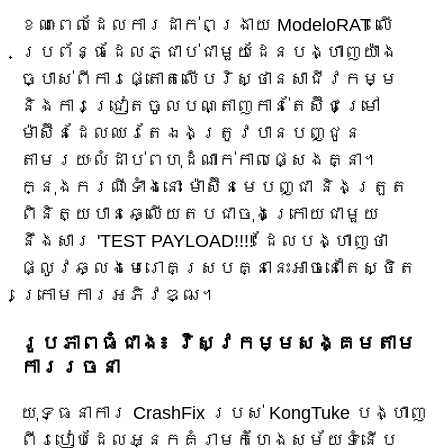
ខណៈពេលដែលការដាក់ពង្រាយ ModeloRAT លើ
ប្រព័ន្ធដែលភ្ជាប់ជាមួយដែនបង្ហាញយ៉ាង
ច្បាស់ពីការផ្តោតលើបរិស្ថានសាជីវកម្ម
និងការជ្រៀតចូលបណ្តាញកាន់តែស៊ីជម្រៅ
ម៉ាស៊ីនដែលឈរតែឯងត្រូវបានបញ្ជូន
តាមរយៈលំដាប់ពហុដំណាក់កាលផ្សេងគ្នា។
ក្នុងករណីទាំងនោះ ម៉ាស៊ីនមេបញ្ជា និងត្រួត
ពិនិត្យបានឆ្លើយតបជាចុងក្រោយជាមួយ
នឹងសារ 'TEST PAYLOAD!!!!' ដែលបង្ហាញថា
ផ្លូវឆ្លងមេរោគស្របគ្នានេះអាចនៅតែស្ថិត
ក្រោមការអភិវឌ្ឍ។
រូបភាពធំជាង៖ វិស្វកម្មសង្គមតាម
ការរចនា
យុទ្ធនាការ CrashFix របស់ KongTuke បង្ហាញ
ពីរបៀបដែលអ្នកគំរាមកំហែងសម័យទំនើប