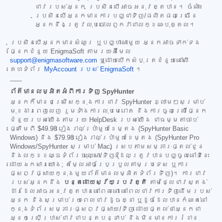
ជាវរបស់អ្នក ប្រសិនបើអាចអនុវត្តបាន។ ចំណាំ៖
ប្រសិនបើអ្នកមានការបញ្ជាទិញ/ផលិតផលច្រើន
អ្នកនឹងត្រូវលុបចោលពួកវាជាលក្ខណៈបុគ្គល។
ប្រសិនបើអ្នកមានសំណួរ ឬបញ្ហាណាមួយ អ្នកអាចទាក់ទង
ផ្នែកជំនួយ EnigmaSoft តាមរយៈអ៊ីមែល
support@enigmasoftware.com
ឬដោយបើកសំបុត្រជំនួយនៅលើ
គេហទំព័រ
MyAccount របស់ EnigmaSoft
។
------
ព័ត៌មានលម្អិតអំពីការទិញ SpyHunter
អ្នកក៏មានជម្រើសក្នុងការជាវ SpyHunter ភ្លាមៗសម្រាប់
មុខងារពេញលេញ រួមទាំងការលុបមេរោគ និងការចូលប្រើផ្នែក
ជំនួយរបស់យើងតាមរយៈ HelpDesk របស់យើង ជាធម្មតាចាប់
ផ្តើមពី
$49.98
រៀងរាល់ប្រាំមួយខែម្តង (SpyHunter Basic
Windows) និង
$79.98
រៀងរាល់ប្រាំមួយខែម្តង (SpyHunter Pro
Windows/SpyHunter សម្រាប់ Mac) ស្របតាមសម្ភារៈផ្តល់ជូន
និងលក្ខខណ្ឌទំព័រចុះឈ្មោះ/ទិញ (ដែលត្រូវបានបញ្ចូលនៅទីនេះ
ដោយឯកសារយោង; តម្លៃអាចប្រែប្រួលតាមប្រទេស ឬការ
ផ្សព្វផ្សាយក្នុងមួយព័ត៌មានលម្អិតទំព័រទិញ)។ ការជាវ
របស់អ្នកនឹង
បន្តដោយស្វ័យប្រវត្តិ
តាមថ្លៃជាវស្តង់
ដារដែលអាចអនុវត្តបាននៅពេលនោះ នៅពេលជាវការទិញដើមរបស់
អ្នក និងសម្រាប់រយៈពេលជាវដូចគ្នា ឬដូចដែលបានកំណត់នៅ
ក្នុងទំព័រសម្ភារៈផ្សព្វផ្សាយ/ទិញ ដោយផ្តល់ថាអ្នកជា
អ្នកប្រើប្រាស់ជាវជាបន្តបន្ទាប់ និងមិនមានការរំខាន