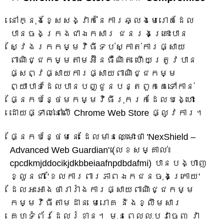
នៅក្នុងខ្សែសង្វាក់នៃការឆ្លងមេរោគដែល
បានចងក្រងជាឯកសារ ជនរងគ្រោះបាន
ស្វែងរកកម្មវិធីទប់ស្កាត់ការផ្សាយ
ពាណិជ្ជកម្មតាមអ៊ីនធឺណិត ហើយត្រូវបាន
ផ្សព្វផ្សាយការផ្សាយពាណិជ្ជកម្ម
ព្យាបាទដែលបានបញ្ជូនបន្តពួកគេទៅកាន់
ផ្នែកបន្ថែមកម្មវិធីរុករកដែលបង្ហោះ
ដោយផ្ទាល់នៅលើ Chrome Web Store ផ្លូវការ។
ផ្នែកបន្ថែមនេះ ដែលមានឈ្មោះថា 'NexShield –
Advanced Web Guardian' (លេខសម្គាល់៖
cpcdkmjddocikjdkbbeiaafnpdbdafmi) បានបង្ហាញ
ខ្លួនជា 'ខែលការពារភាពឯកជនចុងក្រោយ'
ដែលអះអាងថារារាំងការផ្សាយពាណិជ្ជកម្ម
កម្មវិធីតាមដាន មេរោគ និងខ្លឹមសារ
គេហទំព័រដែលរំខាន។ មុនពេលលុបវាចេញ វា