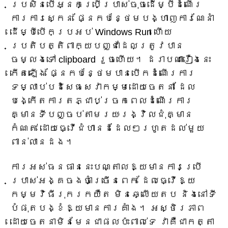
ប្រសិនបើអ្នកប្រើប្រាស់ចុចដើម្បីដំណើរ
ការការស្កេន ផ្នែកបន្ថែមបង្ហាញការណែនាំ
ដើម្បីបើកប្រអប់ Windows Run ហើយ
ប្រតិបត្តិពាក្យបញ្ជាដែលត្រូវបាន
ចម្លងទៅ clipboard រួចហើយ។ ដរាបណារឿងនេះ
កើតឡើង ផ្នែកបន្ថែមបានបើកដំណើរការ
ទម្លាប់បដិសេធសេវាកម្មដោយចេតនា ដែល
បង្កើតការតភ្ជាប់ច្រកពេលដំណើរការ
គ្មានទីបញ្ចប់តាមរយៈរង្វិលជុំគ្មាន
កំណត់ ដោយធ្វើជំហានដដែលៗរហូតដល់មួយ
ពាន់លានដង។
ការអស់ធនធាននេះបណ្តាលឱ្យមានការប្រើ
ប្រាស់អង្គចងចាំច្រើនពេក ដែលធ្វើឱ្យ
កម្មវិធីរុករកយឺត មិនឆ្លើយតប និងនៅទី
បំផុតបង្ខំឱ្យមានការគាំង។ អស្ថិរភាព
ដោយចេតនាមិនមែនជាផលប៉ះពាល់ទេ វាគឺជាកត្តា