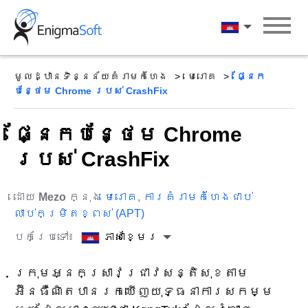
Skip
to
ភាសាខ្មែរ
content
មូលដ្ឋានទិន្នន័យគំរាមកំហែង
មេរោគ
ផ្នែក
បន្ថែម Chrome របស់ CrashFix
ផ្នែកបន្ថែម Chrome
របស់ CrashFix
ដោយ
Mezo
ក្នុង
មេរោគ
,
ការគំរាមកំហែងជាប់
លាប់កម្រិតខ្ពស់ (APT)
បកប្រែទៅ៖
ភាសាខ្មែរ
ក្រុមអ្នកស្រាវជ្រាវសន្តិសុខតាម
អ៊ីនធឺណិតបានរកឃើញយុទ្ធនាការសកម្ម