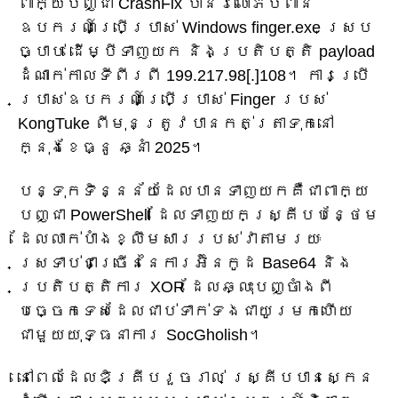
ពាក្យបញ្ជា CrashFix បានរំលោភបំពាន
ឧបករណ៍ប្រើប្រាស់ Windows finger.exe ស្រប
ច្បាប់ ដើម្បីទាញយក និងប្រតិបត្តិ payload
ដំណាក់កាលទីពីរពី 199.217.98[.]108។ ការប្រើ
ប្រាស់ឧបករណ៍ប្រើប្រាស់ Finger របស់
KongTuke ពីមុនត្រូវបានកត់ត្រាទុកនៅ
ក្នុងខែធ្នូ ឆ្នាំ 2025។
បន្ទុកទិន្នន័យដែលបានទាញយកគឺជាពាក្យ
បញ្ជា PowerShell ដែលទាញយកស្គ្រីបបន្ថែម
ដែលលាក់បាំងខ្លឹមសាររបស់វាតាមរយៈ
ស្រទាប់ជាច្រើននៃការអ៊ិនកូដ Base64 និង
ប្រតិបត្តិការ XOR ដែលឆ្លុះបញ្ចាំងពី
បច្ចេកទេសដែលជាប់ទាក់ទងជាយូរមកហើយ
ជាមួយយុទ្ធនាការ SocGholish។
នៅពេលដែលឌិគ្រីបរួចរាល់ ស្គ្រីបបានស្កេន