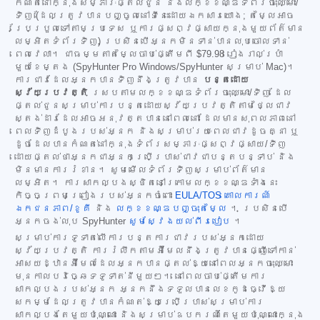
កំណត់នៅក្នុងសម្ភារៈផ្តល់ជូន និងលក្ខខណ្ឌទំព័រចុះឈ្មោះ/
ទិញ (ដែលត្រូវបានបញ្ចូលនៅទីនេះដោយឯកសារយោង; តម្លៃអាច
ប្រែប្រួលទៅតាមប្រទេស ឬការផ្សព្វផ្សាយក្នុងមួយព័ត៌មាន
លម្អិតទំព័រទិញ) ប្រសិនបើអ្នកមិនទាន់បានលុបចោលទាន់
ពេលវេលា។ ជាធម្មតាតម្លៃចាប់ផ្តើមពី
$79.98
រៀងរាល់ប្រាំ
មួយខែម្តង (SpyHunter Pro Windows/SpyHunter សម្រាប់ Mac)។
ការជាវដែលអ្នកបានទិញនឹងត្រូវបាន
បន្តដោយ
ស្វ័យប្រវត្តិ
ស្របតាមលក្ខខណ្ឌទំព័រចុះឈ្មោះ/ទិញ ដែល
ផ្តល់ជូនសម្រាប់ការបន្តដោយស្វ័យប្រវត្តិតាមថ្លៃជាវ
ស្តង់ដារដែលអាចអនុវត្តបាននៅពេលនោះ ដែលមានសុពលភាពនៅ
ពេលទិញដំបូងរបស់អ្នក និងសម្រាប់រយៈពេលជាវដូចគ្នា ឬ
ដូចដែលបានកំណត់នៅក្នុងទំព័រសម្ភារៈផ្សព្វផ្សាយ/ទិញ
ដោយផ្តល់ថាអ្នកជាអ្នកប្រើប្រាស់ជាវជាបន្តបន្ទាប់ និង
មិនមានការរំខាន។ សូមមើលទំព័រទិញសម្រាប់ព័ត៌មាន
លម្អិត។ ការសាកល្បងស្ថិតនៅក្រោមលក្ខខណ្ឌទាំងនេះ
កិច្ចព្រមព្រៀងរបស់អ្នកចំពោះ
EULA/TOS
គោលការណ៍
ឯកជនភាព/ខូគី
និង
លក្ខខណ្ឌបញ្ចុះតម្លៃ
។ ប្រសិនបើ
អ្នកចង់លុប SpyHunter
សូមស្វែងយល់ពីរបៀប
។
សម្រាប់ការទូទាត់លើការបន្តការជាវរបស់អ្នកដោយ
ស្វ័យប្រវត្តិ ការរំលឹកតាមអ៊ីមែលនឹងត្រូវបានផ្ញើទៅកាន់
អាសយដ្ឋានអ៊ីមែលដែលអ្នកបានផ្តល់ឱ្យនៅពេលអ្នកចុះឈ្មោះ
មុនកាលបរិច្ឆេទទូទាត់នីមួយៗ។ នៅពេលចាប់ផ្តើមការ
សាកល្បងរបស់អ្នក អ្នកនឹងទទួលបានលេខកូដធ្វើឱ្យ
សកម្មដែលត្រូវបានកំណត់ឱ្យប្រើប្រាស់សម្រាប់ការ
សាកល្បងតែមួយប៉ុណ្ណោះ និងសម្រាប់ឧបករណ៍តែមួយប៉ុណ្ណោះក្នុង