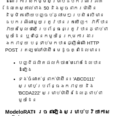
ដំណើរការសកម្មសម្រាប់ឧបករណ៍វិភាគ
ដែលគេស្គាល់ជាង 50 និងសូចនាករម៉ាស៊ីន
និម្មិត ហើយបញ្ចប់ភ្លាមៗប្រសិនបើមាន
ឧបករណ៍ណាមួយត្រូវបានរកឃើញ។ វាក៏បាន
វាយតម្លៃថាតើប្រព័ន្ធនេះត្រូវបានភ្ជាប់ជា
មួយដែន ឬជាផ្នែកមួយនៃក្រុមការងារ
ឯករាជ្យ បន្ទាប់មកបានផ្ញើសំណើ HTTP
POST ត្រឡប់ទៅម៉ាស៊ីនមេដូចគ្នាដែលមាន៖
បញ្ជីផលិតផលកំចាត់មេរោគដែលបាន
ដំឡើង
ទង់ចំណាត់ថ្នាក់ម៉ាស៊ីន៖ 'ABCD111'
សម្រាប់ប្រព័ន្ធឯករាជ្យ និង
'BCDA222' សម្រាប់ម៉ាស៊ីនដែលភ្ជាប់ជា
មួយដែន
ModeloRAT៖ រចនាឡើងសម្រាប់បរិយាកាស