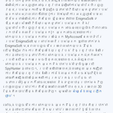
ទឹកប្រាក់ទូទាត់ជាមុនក្នុងអំឡុងពេលសាកល្បងនោះទេ ទោះបីជា
សំណើសុំការអនុញ្ញាតអាចត្រូវបានផ្ញើទៅកាន់ស្ថាប័នហិរញ្ញ
វត្ថុរបស់អ្នក ដើម្បីផ្ទៀងផ្ទាត់ថាវិធីសាស្ត្រទូទាត់របស់
អ្នកមានសុពលភាពក៏ដោយ (ការដាក់ស្នើការអនុញ្ញាតបែបនេះ
មិនមែនជាសំណើសុំការគិតថ្លៃ ឬថ្លៃសេវាដោយ EnigmaSoft ទេ
ប៉ុន្តែអាស្រ័យលើវិធីសាស្ត្រទូទាត់របស់អ្នក និង/
ឬស្ថាប័នហិរញ្ញវត្ថុរបស់អ្នក អាចឆ្លុះបញ្ចាំងពីភាពអាច
រកបាននៃគណនីរបស់អ្នក)។ អ្នកអាចលុបចោលការ
សាកល្បងរបស់អ្នកតាមរយៈផ្នែក MyAccount នៃគេហទំព័រ
របស់ EnigmaSoft សម្រាប់គណនីរបស់អ្នក ឬដោយទាក់ទង
EnigmaSoft មុនពេលបញ្ចប់នៃរយៈពេលសាកល្បង 7 ថ្ងៃ
ដើម្បីជៀសវាងការគិតថ្លៃដែលត្រូវបង់ និងត្រូវបានដំណើរ
ការភ្លាមៗបន្ទាប់ពីការសាកល្បងរបស់អ្នកផុតកំណត់។
ប្រសិនបើអ្នកសម្រេចចិត្តលុបចោលក្នុងអំឡុងពេល
សាកល្បងរបស់អ្នក អ្នកនឹងបាត់បង់សិទ្ធិចូលប្រើ
SpyHunter ភ្លាមៗ។ ប្រសិនបើដោយហេតុផលណាមួយ អ្នកជឿថា
ការគិតថ្លៃត្រូវបានដំណើរការដែលអ្នកមិនចង់ធ្វើ (ដែល
អាចកើតឡើងដោយផ្អែកលើការគ្រប់គ្រងប្រព័ន្ធ ជា
ឧទាហរណ៍) អ្នកក៏អាចលុបចោល និងទទួលបានប្រាក់សងវិញ
ពេញលេញសម្រាប់ការគិតថ្លៃនៅពេលណាក៏បានក្នុងរយៈពេល 30
ថ្ងៃគិតចាប់ពីថ្ងៃគិតថ្លៃទិញ។ សូមមើល
សំណួរដែលសួរញឹក
ញាប់
។
នៅចុងបញ្ចប់នៃការសាកល្បង អ្នកនឹងត្រូវបានគិតប្រាក់ជា
មុនភ្លាមៗតាមតម្លៃ និងសម្រាប់រយៈពេលជាវដូចដែលបាន