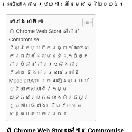
នេះបើយោងតាមរបាយការណ៍ខែមេសា ឆ្នាំ២០២៥។
តារាង​មាតិកា
ពី Chrome Web Store ទៅកាន់
Compromise
វិស្វកម្ម​ពី​ការ​ធ្លាក់​ចុះ​ទៅ​ជា​
ការ​ផលិត​ដែល​មាន​ទំនុក​ចិត្ត
ការបំភាន់ ការប្រឆាំងការ
វិភាគ និងការរស់នៅក្រៅដី
ModeloRAT៖ រចនាឡើងសម្រាប់
បរិយាកាសសាជីវកម្ម
យុទ្ធសាស្ត្រឆ្លងពីរផ្លូវ
រូបភាពធំជាង៖ វិស្វកម្ម
សង្គមតាមការរចនា
ពី Chrome Web Store ទៅកាន់ Compromise