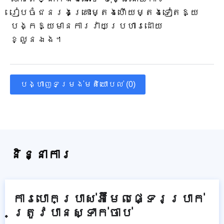
រៀបចំជនរងគ្រោះម្តងហើយម្តងទៀតឱ្យ
បង្កឱ្យមានការវាយប្រហារដោយ
ខ្លួនឯង។
បង្ហាញទម្រង់មតិយោបល់ (0)
និន្នាការ
ការបោកប្រាស់អ៊ីមែលផ្ទេរប្រាក់
ត្រូវបានស្ទាក់ចាប់