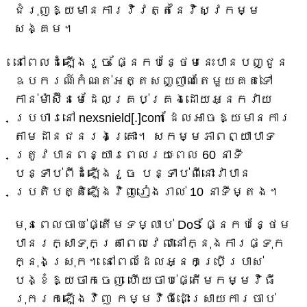
ជំរុញឱ្យមានការវិវត្តនៃវិស្វកម្ម
សង្គម។
នៅពេលដំឡើងរួច ផ្នែកបន្ថែមនេះបានបញ្ជូន
ឧបករណ៍កំណត់អត្តសញ្ញាណតែមួយគត់ទៅ
កាន់ម៉ាស៊ីនមេដែលគ្រប់គ្រងដោយអ្នកវាយ
ប្រហារនៅ nexsnield[.]com ដែលអាចឱ្យមានការ
តាមដានជនរងគ្រោះ។ សកម្មភាពព្យាបាទ
ត្រូវបានពន្យារពេលរយៈពេល 60 នាទី
បន្ទាប់ពីដំឡើងរួច បន្ទាប់ពីនោះវាបាន
ប្រតិបត្តិឡើងវិញរៀងរាល់ 10 នាទីម្តង។
មុនពេលចាប់ផ្តើមទម្លាប់ DoS ផ្នែកបន្ថែម
បានរក្សាទុកត្រាពេលវេលានៅក្នុងការផ្ទុក
ក្នុងស្រុក។ នៅពេលដែលអ្នកប្រើប្រាស់
បង្ខំឱ្យចាកចេញ ហើយចាប់ផ្តើមកម្មវិធី
រុករកឡើងវិញ កម្មវិធីដោះស្រាយការចាប់