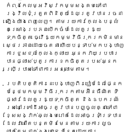
កំពុងកែលម្អវិស្វកម្មសង្គមទៅជា
រង្វិលជុំត្រួតពិនិត្យដែលត្រូវបានរចនា
ឡើងយ៉ាងពេញលេញ។ តាមរយៈការក្លែងបន្លំ
គម្រោងប្រភពបើកចំហដែលគួរឱ្យ
ទុកចិត្ត ធ្វើឱ្យកម្មវិធីរុករកមិនមាន
ស្ថេរភាពដោយចេតនា ហើយបន្ទាប់មកបង្ហាញ
ការជួសជុលក្លែងក្លាយ អ្នកវាយប្រហារ
បានផ្លាស់ប្តូរការខកចិត្តរបស់អ្នក
ប្រើប្រាស់ទៅជាការអនុលោមតាម។
ប្រតិបត្តិការនេះបង្ហាញពីរបៀបដែលផ្នែក
បន្ថែមកម្មវិធីរុករកតាមអ៊ីនធឺណិត ទី
ផ្សារដែលគួរឱ្យទុកចិត្ត និងឧបករណ៍
រស់នៅក្រៅដីអាចត្រូវបានបញ្ចូលគ្នាទៅជា
ខ្សែសង្វាក់ឆ្លងមេរោគដែលអាចទ្រាំទ្របាន
ដែលវានៅតែបន្តមិនមែនតាមរយៈការលួច
លាក់តែម្នាក់ឯងនោះទេ ប៉ុន្តែដោយការ