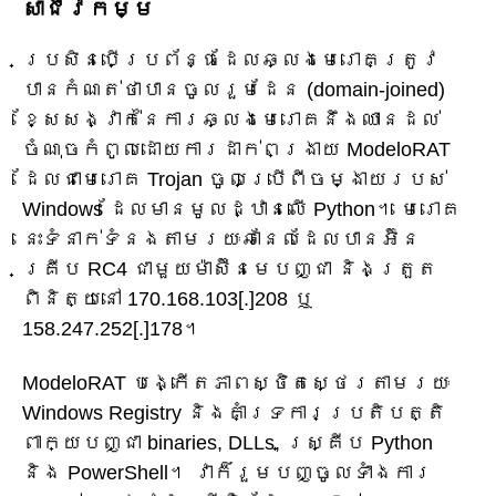
សាជីវកម្ម
ប្រសិនបើប្រព័ន្ធដែលឆ្លងមេរោគត្រូវ
បានកំណត់ថាបានចូលរួមដែន (domain-joined)
ខ្សែសង្វាក់នៃការឆ្លងមេរោគនឹងឈានដល់
ចំណុចកំពូលដោយការដាក់ពង្រាយ ModeloRAT
ដែលជាមេរោគ Trojan ចូលប្រើពីចម្ងាយរបស់
Windows ដែលមានមូលដ្ឋានលើ Python។ មេរោគ
នេះទំនាក់ទំនងតាមរយៈឆានែលដែលបានអ៊ិន
គ្រីប RC4 ជាមួយម៉ាស៊ីនមេបញ្ជា និងត្រួត
ពិនិត្យនៅ 170.168.103[.]208 ឬ
158.247.252[.]178។
ModeloRAT បង្កើតភាពស្ថិតស្ថេរតាមរយៈ
Windows Registry និងគាំទ្រការប្រតិបត្តិ
ពាក្យបញ្ជា binaries, DLLs, ស្គ្រីប Python
និង PowerShell។ វាក៏រួមបញ្ចូលទាំងការ