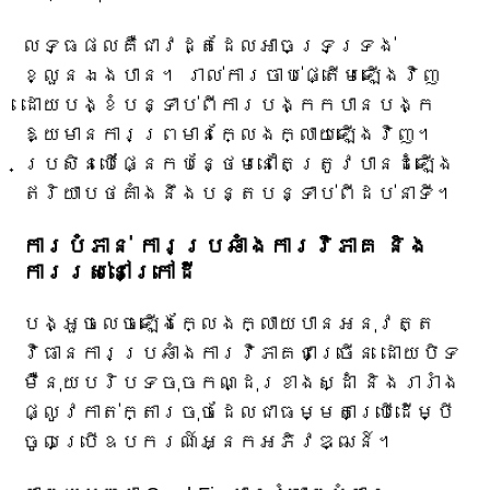
លទ្ធផលគឺជាវដ្តដែលអាចទ្រទ្រង់
ខ្លួនឯងបាន។ រាល់ការចាប់ផ្តើមឡើងវិញ
ដោយបង្ខំបន្ទាប់ពីការបង្កកបានបង្ក
ឱ្យមានការព្រមានក្លែងក្លាយឡើងវិញ។
ប្រសិនបើផ្នែកបន្ថែមនៅតែត្រូវបានដំឡើង
ឥរិយាបថគាំងនឹងបន្តបន្ទាប់ពីដប់នាទី។
ការបំភាន់ ការប្រឆាំងការវិភាគ និង
ការរស់នៅក្រៅដី
បង្អួចលេចឡើងក្លែងក្លាយបានអនុវត្ត
វិធានការប្រឆាំងការវិភាគជាច្រើន ដោយបិទ
ម៉ឺនុយបរិបទចុចកណ្ដុរខាងស្ដាំ និងរារាំង
ផ្លូវកាត់ក្តារចុចដែលជាធម្មតាប្រើដើម្បី
ចូលប្រើឧបករណ៍អ្នកអភិវឌ្ឍន៍។