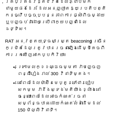
គ្រប់គ្រងវដ្តជីវិតដែលភ្ជាប់មក
ជាមួយផងដែរ ដែលអនុញ្ញាតឱ្យប្រតិបត្តិ
ករធ្វើបច្ចុប្បន្នភាពការផ្សាំពីចម្ងាយ
ឬបញ្ចប់វាដោយប្រើពាក្យបញ្ជាដែល
ឧទ្ទិស។
RAT អនុវត្តយុទ្ធសាស្ត្រ beaconing ច្រើន
កម្រិតដែលត្រូវបានរចនាឡើងដើម្បីគេចពី
ការរកឃើញអាកប្បកិរិយា៖
ក្រោមលក្ខខណ្ឌធម្មតា វាបញ្ចេញ
ពន្លឺរៀងរាល់ 300 វិនាទីម្តង។
នៅពេលដែលម៉ាស៊ីនមេប្តូរទៅជារបៀប
សកម្ម វានឹងស្ទង់មតិយ៉ាងខ្លាំងនៅ
ចន្លោះពេលដែលអាចកំណត់រចនា
សម្ព័ន្ធបាន ដោយកំណត់លំនាំដើមដល់
150 មិល្លីវិនាទី។