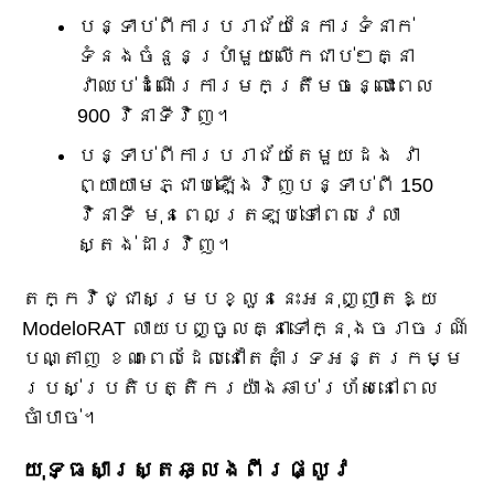
បន្ទាប់ពីការបរាជ័យនៃការទំនាក់
ទំនងចំនួនប្រាំមួយលើកជាប់ៗគ្នា
វាឈប់ដំណើរការមកត្រឹមចន្លោះពេល
900 វិនាទីវិញ។
បន្ទាប់ពីការបរាជ័យតែមួយដង វា
ព្យាយាមភ្ជាប់ឡើងវិញបន្ទាប់ពី 150
វិនាទី មុនពេលត្រឡប់ទៅពេលវេលា
ស្តង់ដារវិញ។
តក្កវិជ្ជាសម្របខ្លួននេះអនុញ្ញាតឱ្យ
ModeloRAT លាយបញ្ចូលគ្នាទៅក្នុងចរាចរណ៍
បណ្តាញ ខណៈពេលដែលនៅតែគាំទ្រអន្តរកម្ម
របស់ប្រតិបត្តិករយ៉ាងឆាប់រហ័សនៅពេល
ចាំបាច់។
យុទ្ធសាស្ត្រឆ្លងពីរផ្លូវ