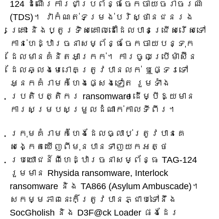
124 ដំណើរការជាប្រព័ន្ធចែកចាយចរាចរណ៍
(TDS)។ វាកំណត់ទម្រង់បរិស្ថានជនរង
គ្រោះ និងប្តូរទិសគោលដៅដែលបានជ្រើសរើសទៅ
កាន់ហេដ្ឋារចនាសម្ព័ន្ធចែកចាយបន្ទុក
ដែលមានគំនិតអាក្រក់។ ការចូលប្រើម៉ាស៊ីន
ដែលឆ្លងមេរោគត្រូវបានលក់ ឬផ្ទេរទៅ
អ្នកគំរាមកំហែងផ្សេងទៀត រួមទាំង
ប្រតិបត្តិករ ransomware ដើម្បីឱ្យមាន
ការសម្របសម្រួលដំណាក់កាលទីពីរ។
ក្រុមគំរាមកំហែងដែលធ្លាប់ត្រូវបានគេ
សង្កេតឃើញពីមុនបានទាញយកអត្ថ
ប្រយោជន៍ពីហេដ្ឋារចនាសម្ព័ន្ធ TAG-124
រួមមាន Rhysida ransomware, Interlock
ransomware និង TA866 (Asylum Ambuscade)។
សកម្មភាពនេះក៏ត្រូវបានភ្ជាប់ទៅនឹង
SocGholish និង D3F@ck Loader ផងដែរ