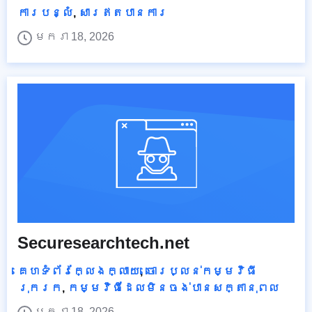
ការបន្លំ
,
សារឥតបានការ
មករា 18, 2026
Securesearchtech.net
គេហទំព័រក្លែងក្លាយ
,
ចោរប្លន់កម្មវិធី
រុករក
,
កម្មវិធីដែលមិនចង់បានសក្តានុពល
មករា 18, 2026