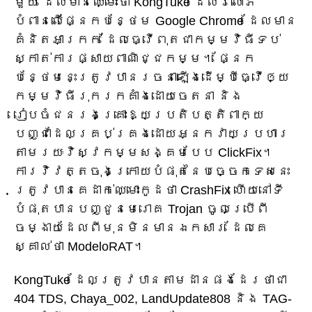
មួយ ដែលមានឈ្មោះថា KongTuke ដែលរំលោភ
បំពានលើផ្នែកបន្ថែម Google Chrome ដែលមាន
គំនិតអាក្រក់ ដែលធ្វើពុតជាកម្មវិធីទប់
ស្កាត់ការផ្សាយពាណិជ្ជកម្ម។ ផ្នែក
បន្ថែមនេះត្រូវបានរចនាឡើងដើម្បីធ្វើឲ្យ
កម្មវិធីរុករកគាំងដោយចេតនា និង
រៀបចំជនរងគ្រោះឱ្យប្រតិបត្តិពាក្យ
បញ្ជាដែលគ្រប់គ្រងដោយអ្នកវាយប្រហារ
តាមរយៈវិស្វកម្មសង្គមបែប ClickFix។
ការវិវត្តចុងក្រោយបំផុតនៃបច្ចេកទេសនេះ
ត្រូវបានគេដាក់ឈ្មោះកូដថា CrashFix ហើយនៅទី
បំផុតបានបញ្ជូនមេរោគ Trojan ចូលប្រើពី
ចម្ងាយដែលពីមុនមិនមានឯកសារ ដែលគេ
ស្គាល់ថា ModeloRAT។
KongTuke ដែលត្រូវបានតាមដានផងដែរថាជា
404 TDS, Chaya_002, LandUpdate808 និង TAG-