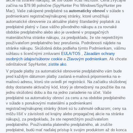
akcie na stránke nákupu), ak ste odber včas nezrušili. Cena zvyčajne
začína na
$79.98
polročne (SpyHunter Pro Windows/SpyHunter pre
Mac). Vaše zakúpené predplatné sa
automaticky obnoví
v súlade s
podmienkami registračnej/nákupnej stránky, ktoré umožňujú
automatické obnovenie za aktuálne platný štandardný poplatok za
predplatné platný v čase vášho pôvodného nákupu a za rovnaké
obdobie predplatného alebo ako je uvedené v propagačných
materiáloch/na stránke nákupu, za predpokladu, že ste nepretržitým
používateľom predplatného bez prerušenia. Podrobnosti nájdete na
stránke nákupu. Skúšobná doba podlieha týmto Podmienkam, vášmu
súhlasu s licenčnými zmluvami
EULA/TOS
,
Zásadám ochrany
osobných údajov/súborov cookie
a
Zľavovým podmienkam
. Ak chcete
odinštalovať SpyHunter,
zistite ako
.
V prípade platby za automatické obnovenie predplatného vám bude
pred každým dátumom platby zaslaná e-mailová pripomienka na e-
mailovú adresu, ktorú ste uviedli pri registrácii. Na začiatku skúšobnej
doby dostanete aktivačný kód, ktorý je obmedzený na použitie iba na
jednu skúšobnú dobu a iba na jedno zariadenie na účet. Vaše
predplatné sa automaticky obnoví za cenu a na obdobie predplatného
v súlade s ponukovými materiálmi a podmienkami
registračnej/nákupnej stránky (ktoré sú tu zahrnuté odkazom; ceny sa
môžu líšiť v závislosti od krajiny alebo propagačnej akcie na stránke
nákupu), za predpokladu, že ste nepretržitým používateľom
predplatného. Používatelia plateného predplatného, ak zrušíte
predplatné, budú mať naďalej prístup k svojim produktom až do konca