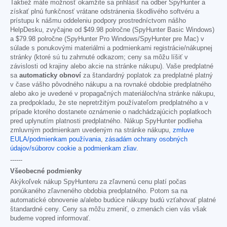
Taktiež máte možnosť okamžite sa prihlásiť na odber SpyHunter a
získať plnú funkčnosť vrátane odstránenia škodlivého softvéru a
prístupu k nášmu oddeleniu podpory prostredníctvom nášho
HelpDesku, zvyčajne od
$49.98
polročne (SpyHunter Basic Windows)
a
$79.98
polročne (SpyHunter Pro Windows/SpyHunter pre Mac) v
súlade s ponukovými materiálmi a podmienkami registrácie/nákupnej
stránky (ktoré sú tu zahrnuté odkazom; ceny sa môžu líšiť v
závislosti od krajiny alebo akcie na stránke nákupu). Vaše predplatné
sa
automaticky obnoví
za štandardný poplatok za predplatné platný
v čase vášho pôvodného nákupu a na rovnaké obdobie predplatného
alebo ako je uvedené v propagačných materiáloch/na stránke nákupu,
za predpokladu, že ste nepretržitým používateľom predplatného a v
prípade ktorého dostanete oznámenie o nadchádzajúcich poplatkoch
pred uplynutím platnosti predplatného. Nákup SpyHunter podlieha
zmluvným podmienkam uvedeným na stránke nákupu,
zmluve
EULA/podmienkam používania
,
zásadám ochrany osobných
údajov/súborov cookie
a
podmienkam zliav
.
------
Všeobecné podmienky
Akýkoľvek nákup SpyHunteru za zľavnenú cenu platí počas
ponúkaného zľavneného obdobia predplatného. Potom sa na
automatické obnovenie a/alebo budúce nákupy budú vzťahovať platné
štandardné ceny. Ceny sa môžu zmeniť, o zmenách cien vás však
budeme vopred informovať.