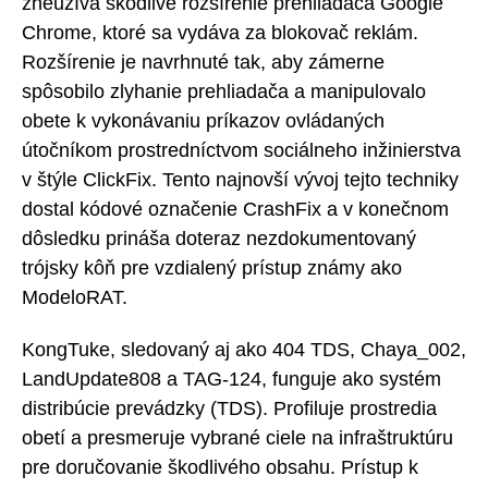
zneužíva škodlivé rozšírenie prehliadača Google
Chrome, ktoré sa vydáva za blokovač reklám.
Rozšírenie je navrhnuté tak, aby zámerne
spôsobilo zlyhanie prehliadača a manipulovalo
obete k vykonávaniu príkazov ovládaných
útočníkom prostredníctvom sociálneho inžinierstva
v štýle ClickFix. Tento najnovší vývoj tejto techniky
dostal kódové označenie CrashFix a v konečnom
dôsledku prináša doteraz nezdokumentovaný
trójsky kôň pre vzdialený prístup známy ako
ModeloRAT.
KongTuke, sledovaný aj ako 404 TDS, Chaya_002,
LandUpdate808 a TAG-124, funguje ako systém
distribúcie prevádzky (TDS). Profiluje prostredia
obetí a presmeruje vybrané ciele na infraštruktúru
pre doručovanie škodlivého obsahu. Prístup k