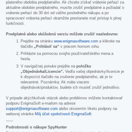
plateného obdobia predplatného. Ak chcete získať vrátenie peňazí za
aktuálne obdobie predplatného, musíte zrušiť predplatné a požiadať o
vrátenie peňazí do 30 dní od vášho posledného nákupu a po
spracovaní vrátenia peňazí okamžite prestanete mať prístup k plnej
funkčnosti.
Predplatné alebo skúšobnú verziu môžete zrušiť nasledovne:
Prejdite na stránku
www.enigmasoftware.com
a kliknite na
tlačidlo
„Prihlásiť sa“
v pravom hornom rohu.
Prihláste sa pomocou svojho používateľského mena a
hesla.
V navigačnej ponuke prejdite na
položku
„Objednávka/Licencie“.
Vedľa vašej objednávky/licencie je
k dispozícii tlačidlo na zrušenie predplatného, ak je to
relevantné. Poznámka: Ak máte viacero
objednávok/produktov, budete ich musieť zrušiť jednotlivo.
V prípade akýchkoľvek otázok alebo problémov môžete kontaktovať
podporu EnigmaSoft e-mailom na adrese
support@enigmasoftware.com
alebo otvorením tiketu podpory na
webovej stránke
Môj účet spoločnosti EnigmaSoft
.
------
Podrobnosti o nákupe SpyHunter