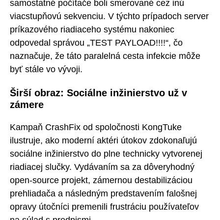
samostatné počítače boli smerované cez inú
viacstupňovú sekvenciu. V týchto prípadoch server
príkazového riadiaceho systému nakoniec
odpovedal správou „TEST PAYLOAD!!!!“, čo
naznačuje, že táto paralelná cesta infekcie môže
byť stále vo vývoji.
Širší obraz: Sociálne inžinierstvo už v
zámere
Kampaň CrashFix od spoločnosti KongTuke
ilustruje, ako moderní aktéri útokov zdokonaľujú
sociálne inžinierstvo do plne technicky vytvorenej
riadiacej slučky. Vydávaním sa za dôveryhodný
open-source projekt, zámernou destabilizáciou
prehliadača a následným predstavením falošnej
opravy útočníci premenili frustráciu používateľov