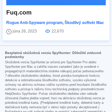
Fuq.com
Rogue Anti-Spyware program
,
Škodlivý softvér Mac
júna 26, 2023
22,670
Bezplatná skúšobná verzia SpyHunter: Dôležité zmluvné
podmienky
Skúšobná verzia SpyHunter je určená pre SpyHunter Pro alebo
SpyHunter pre Mac a zahŕňa viacero zariadení (ako je uvedené v
propagačných materiáloch/na stránke nákupu) počas jednorazového
7-dňového skúšobného obdobia, ktoré ponúka komplexnú funkciu
detekcie a odstraňovania škodlivého softvéru, vysoko výkonné
ochrany na aktívnu ochranu vášho systému pred hrozbami škodlivého
softvéru a prístup k nášmu tímu technickej podpory prostredníctvom
HelpDesku SpyHunter. Počas skúšobného obdobia vám nebude
účtovaná žiadna platba vopred, hoci na aktiváciu skúšobnej verzie je
potrebná kreditná karta. (Predplatené kreditné karty, debetné karty a
darčekové karty nemusia byť v rámci tejto ponuky akceptované.)
Požiadavka na váš spôsob platby je pomôcť zabezpečiť nepretržitú a