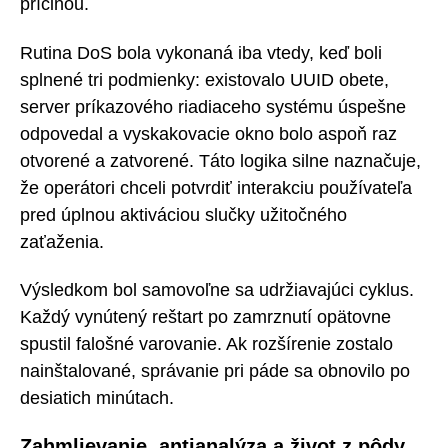
príčinou.
Rutina DoS bola vykonaná iba vtedy, keď boli
splnené tri podmienky: existovalo UUID obete,
server príkazového riadiaceho systému úspešne
odpovedal a vyskakovacie okno bolo aspoň raz
otvorené a zatvorené. Táto logika silne naznačuje,
že operátori chceli potvrdiť interakciu používateľa
pred úplnou aktiváciou slučky užitočného
zaťaženia.
Výsledkom bol samovoľne sa udržiavajúci cyklus.
Každý vynútený reštart po zamrznutí opätovne
spustil falošné varovanie. Ak rozšírenie zostalo
nainštalované, správanie pri páde sa obnovilo po
desiatich minútach.
Zahmlievanie, antianalýza a život z pôdy