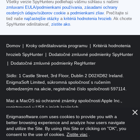
Všetky verzie SpyHunteru podliehajú vášmu súhlasu s našimi
zmluvami EULA/podmienkami používania
,
zásadami ochrany
osobných údajov/súborov cookie
a
podmienkami zliav
. Prečítajte si
tiež naše
najčastejšie otázky
a
kritériá hodnotenia hrozieb
. Ak chcete
SpyHunter odinštalovať,
zistite ako
.
Domov
Kroky odinštalovania programu
Kritériá hodnotenia
hrozieb SpyHunter
Dodatočné zmluvné podmienky SpyHunter
Dodatočné zmluvné podmienky RegHunter
Sídlo: 1 Castle Street, 3rd Floor, Dublin 2 D02XD82 Ireland.
EnigmaSoft Limited, súkromná spoločnosť s ručením
obmedzeným na akcie, registračné číslo spoločnosti 597114.
Mac a MacOS sú ochranné známky spoločnosti Apple Inc.,
registrované v USA a iných krajinách.
Enigmasoftware.com uses cookies to provide you with a
Copyright 2016-
2026
. EnigmaSoft Ltd. Všetky práva vyhradené.
better browsing experience and analyze how users navigate
and utilize the Site. By using this Site or clicking on "OK", you
consent to the use of cookies.
Zistite viac
.