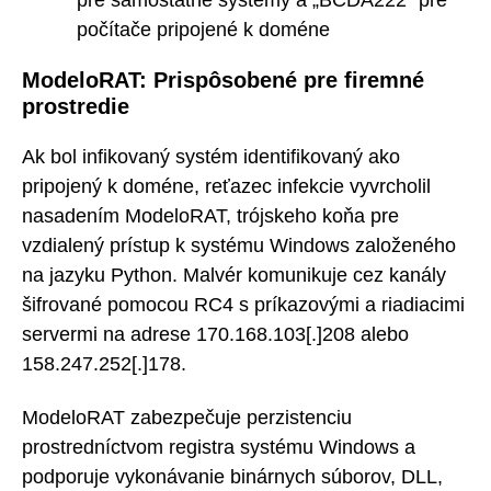
počítače pripojené k doméne
ModeloRAT: Prispôsobené pre firemné
prostredie
Ak bol infikovaný systém identifikovaný ako
pripojený k doméne, reťazec infekcie vyvrcholil
nasadením ModeloRAT, trójskeho koňa pre
vzdialený prístup k systému Windows založeného
na jazyku Python. Malvér komunikuje cez kanály
šifrované pomocou RC4 s príkazovými a riadiacimi
servermi na adrese 170.168.103[.]208 alebo
158.247.252[.]178.
ModeloRAT zabezpečuje perzistenciu
prostredníctvom registra systému Windows a
podporuje vykonávanie binárnych súborov, DLL,