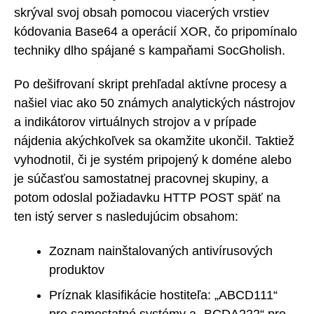
skrýval svoj obsah pomocou viacerých vrstiev
kódovania Base64 a operácií XOR, čo pripomínalo
techniky dlho spájané s kampaňami SocGholish.
Po dešifrovaní skript prehľadal aktívne procesy a
našiel viac ako 50 známych analytických nástrojov
a indikátorov virtuálnych strojov a v prípade
nájdenia akýchkoľvek sa okamžite ukončil. Taktiež
vyhodnotil, či je systém pripojený k doméne alebo
je súčasťou samostatnej pracovnej skupiny, a
potom odoslal požiadavku HTTP POST späť na
ten istý server s nasledujúcim obsahom:
Zoznam nainštalovaných antivírusových
produktov
Príznak klasifikácie hostiteľa: „ABCD111“
pre samostatné systémy a „BCDA222“ pre