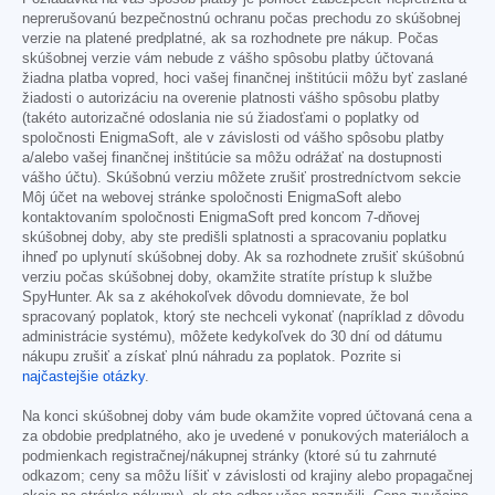
neprerušovanú bezpečnostnú ochranu počas prechodu zo skúšobnej
verzie na platené predplatné, ak sa rozhodnete pre nákup. Počas
skúšobnej verzie vám nebude z vášho spôsobu platby účtovaná
žiadna platba vopred, hoci vašej finančnej inštitúcii môžu byť zaslané
žiadosti o autorizáciu na overenie platnosti vášho spôsobu platby
(takéto autorizačné odoslania nie sú žiadosťami o poplatky od
spoločnosti EnigmaSoft, ale v závislosti od vášho spôsobu platby
a/alebo vašej finančnej inštitúcie sa môžu odrážať na dostupnosti
vášho účtu). Skúšobnú verziu môžete zrušiť prostredníctvom sekcie
Môj účet na webovej stránke spoločnosti EnigmaSoft alebo
kontaktovaním spoločnosti EnigmaSoft pred koncom 7-dňovej
skúšobnej doby, aby ste predišli splatnosti a spracovaniu poplatku
ihneď po uplynutí skúšobnej doby. Ak sa rozhodnete zrušiť skúšobnú
verziu počas skúšobnej doby, okamžite stratíte prístup k službe
SpyHunter. Ak sa z akéhokoľvek dôvodu domnievate, že bol
spracovaný poplatok, ktorý ste nechceli vykonať (napríklad z dôvodu
administrácie systému), môžete kedykoľvek do 30 dní od dátumu
nákupu zrušiť a získať plnú náhradu za poplatok. Pozrite si
najčastejšie otázky
.
Na konci skúšobnej doby vám bude okamžite vopred účtovaná cena a
za obdobie predplatného, ako je uvedené v ponukových materiáloch a
podmienkach registračnej/nákupnej stránky (ktoré sú tu zahrnuté
odkazom; ceny sa môžu líšiť v závislosti od krajiny alebo propagačnej