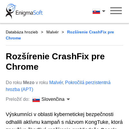
Skip
to
Slovenčina
content
Databáza hrozieb
Malvér
Rozšírenie CrashFix pre
Chrome
Rozšírenie CrashFix pre
Chrome
Do roku
Mezo
v roku
Malvér
,
Pokročilá perzistentná
hrozba (APT)
Preložiť do:
Slovenčina
Výskumníci v oblasti kybernetickej bezpečnosti
odhalili aktívnu kampaň s názvom KongTuke, ktorá