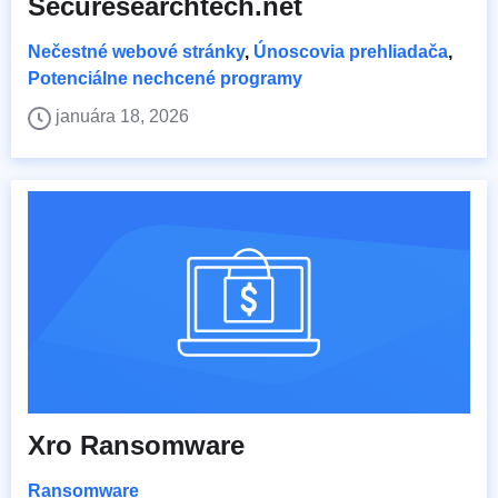
Securesearchtech.net
Nečestné webové stránky
,
Únoscovia prehliadača
,
Potenciálne nechcené programy
januára 18, 2026
Xro Ransomware
Ransomware