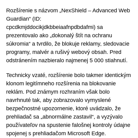
Rozšírenie s názvom „NexShield – Advanced Web
Guardian“ (ID:
cpcdkmjddocikjdkbbeiaafnpdbdafmi) sa
prezentovalo ako „dokonalý štít na ochranu
súkromia“ a tvrdilo, že blokuje reklamy, sledovacie
programy, malvér a rušivý webový obsah. Pred
odstránením nazbieralo najmenej 5 000 stiahnutí.
Technicky vzaté, rozšírenie bolo takmer identickým
klonom legitímneho rozšírenia na blokovanie
reklám. Pod známym rozhraním však bolo
navrhnuté tak, aby zobrazovalo vymyslené
bezpečnostné upozornenie, ktoré uvádzalo, že
prehliadač sa „abnormálne zastavil“, a vyzývalo
používateľov na spustenie falošnej kontroly údajne
spojenej s prehliadačom Microsoft Edge.