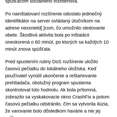
spúšťačom sociálneho inžinierstva.
Po nainštalovaní rozšírenie odoslalo jedinečný
identifikátor na server ovládaný útočníkom na
adrese nexsnield[.]com, čo umožnilo sledovanie
obete. Škodlivá aktivita bola po inštalácii
oneskorená o 60 minút, po ktorých sa každých 10
minút znova spúšťala.
Pred spustením rutiny DoS rozšírenie uložilo
časovú pečiatku do lokálneho úložiska. Keď
používateľ vynútil ukončenie a reštartovanie
prehliadača, obslužný program spustenia
skontroloval túto hodnotu. Ak bola prítomná,
zobrazilo sa vyskakovacie okno CrashFix a potom
časovú pečiatku odstránilo, čím sa vytvorila ilúzia,
že varovanie bolo dôsledkom havárie a nie jej