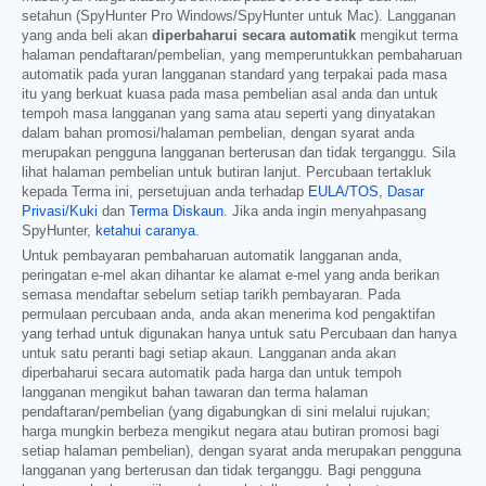
setahun (SpyHunter Pro Windows/SpyHunter untuk Mac). Langganan
yang anda beli akan
diperbaharui secara automatik
mengikut terma
halaman pendaftaran/pembelian, yang memperuntukkan pembaharuan
automatik pada yuran langganan standard yang terpakai pada masa
itu yang berkuat kuasa pada masa pembelian asal anda dan untuk
tempoh masa langganan yang sama atau seperti yang dinyatakan
dalam bahan promosi/halaman pembelian, dengan syarat anda
merupakan pengguna langganan berterusan dan tidak terganggu. Sila
lihat halaman pembelian untuk butiran lanjut. Percubaan tertakluk
kepada Terma ini, persetujuan anda terhadap
EULA/TOS
,
Dasar
Privasi/Kuki
dan
Terma Diskaun
. Jika anda ingin menyahpasang
SpyHunter,
ketahui caranya
.
Untuk pembayaran pembaharuan automatik langganan anda,
peringatan e-mel akan dihantar ke alamat e-mel yang anda berikan
semasa mendaftar sebelum setiap tarikh pembayaran. Pada
permulaan percubaan anda, anda akan menerima kod pengaktifan
yang terhad untuk digunakan hanya untuk satu Percubaan dan hanya
untuk satu peranti bagi setiap akaun. Langganan anda akan
diperbaharui secara automatik pada harga dan untuk tempoh
langganan mengikut bahan tawaran dan terma halaman
pendaftaran/pembelian (yang digabungkan di sini melalui rujukan;
harga mungkin berbeza mengikut negara atau butiran promosi bagi
setiap halaman pembelian), dengan syarat anda merupakan pengguna
langganan yang berterusan dan tidak terganggu. Bagi pengguna