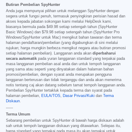
Butiran Pembelian SpyHunter
Anda juga mempunyai pilihan untuk melanggan SpyHunter dengan
segera untuk fungsi penuh, termasuk penyingkiran perisian hasad dan
akses kepada jabatan sokongan kami melalui HelpDesk kami,
biasanya bermula pada
$49.98
setiap setengah tahun (SpyHunter
Basic Windows) dan
$79.98
setiap setengah tahun (SpyHunter Pro
Windows/SpyHunter untuk Mac) mengikut bahan tawaran dan terma
halaman pendaftaran/pembelian (yang digabungkan di sini melalui
rujukan; harga mungkin berbeza mengikut negara atau butiran promosi
setiap halaman pembelian). Langganan anda akan
diperbaharui
secara automatik
pada yuran langganan standard yang terpakai pada
masa langganan pembelian asal anda dan untuk tempoh langganan
yang sama atau seperti yang dinyatakan dalam halaman bahan
promosi/pembelian, dengan syarat anda merupakan pengguna
langganan berterusan dan tidak terganggu dan anda akan menerima
notis tentang caj akan datang sebelum tamat tempoh langganan anda.
Pembelian SpyHunter tertakluk kepada terma dan syarat pada
halaman pembelian,
EULA/TOS
,
Dasar Privasi/Kuki
dan
Terma
Diskaun
.
------
Terma Umum
Sebarang pembelian untuk SpyHunter di bawah harga diskaun adalah
sah untuk tempoh langganan diskaun yang ditawarkan. Selepas itu,
harga standard yang terpakai pada masa itu akan terpakai untuk