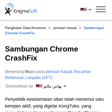
Skip
to
بهاس ملايو
content
Pangkalan Data Ancaman
perisian hasad
Sambungan
Chrome CrashFix
Sambungan Chrome
CrashFix
Menjelang
Mezo
pada
perisian hasad
,
Ancaman
Berterusan Lanjutan (APT)
Terjemahkan ke
بهاس ملايو
Penyelidik keselamatan siber telah menemui satu
kempen aktif, yang digelar KongTuke, yang