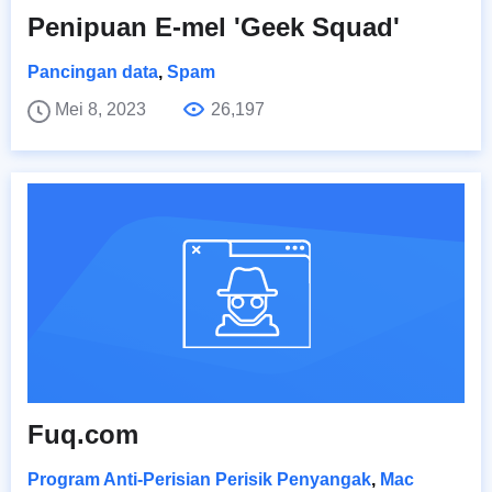
Penipuan E-mel 'Geek Squad'
Pancingan data
,
Spam
Mei 8, 2023
26,197
Fuq.com
Program Anti-Perisian Perisik Penyangak
,
Mac