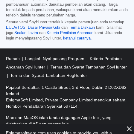
pembaharuan automatik dan/atau pembelian akan datang. Harga
tertakluk kepada perubahan, walaupun kami akan memaklumkan anda
terlebih dahulu tentang perubahan harga.
Semua versi SpyHunter tertakluk kepada persetujuan anda terhadap
EULA/TOS
,
Dasar Privasi/Kuki
dan
Terma Diskaun
kami. Sila lihat
juga
Soalan Lazim
dan
Kriteria Penilaian Ancaman
kami. Jika anda
ingin menyahpasang SpyHunter,
ketahui caranya
.
Rumah
Langkah Nyahpasang Program
Kriteria Penilaian
Ancaman SpyHunter
Terma dan Syarat Tambahan SpyHunter
Terma dan Syarat Tambahan RegHunter
Pejabat Berdaftar: 1 Castle Street, 3rd Floor, Dublin 2 D02XD82
Ireland.
EnigmaSoft Limited, Private Company Limited mengikut saham,
Nombor Pendaftaran Syarikat 597114.
Mac dan MacOS ialah tanda dagangan Apple Inc., yang
didaftarkan di AS dan negara lain.
Enigmasoftware.com uses cookies to provide you with a