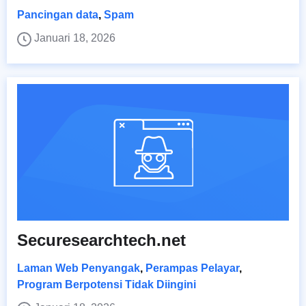
Pancingan data
,
Spam
Januari 18, 2026
Securesearchtech.net
Laman Web Penyangak
,
Perampas Pelayar
,
Program Berpotensi Tidak Diingini