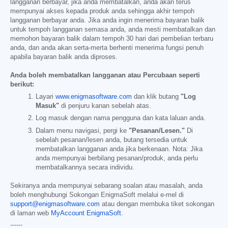
langganan berbayar, jika anda membatalkan, anda akan terus
mempunyai akses kepada produk anda sehingga akhir tempoh
langganan berbayar anda. Jika anda ingin menerima bayaran balik
untuk tempoh langganan semasa anda, anda mesti membatalkan dan
memohon bayaran balik dalam tempoh 30 hari dari pembelian terbaru
anda, dan anda akan serta-merta berhenti menerima fungsi penuh
apabila bayaran balik anda diproses.
Anda boleh membatalkan langganan atau Percubaan seperti
berikut:
Layari
www.enigmasoftware.com
dan klik butang
"Log
Masuk"
di penjuru kanan sebelah atas.
Log masuk dengan nama pengguna dan kata laluan anda.
Dalam menu navigasi, pergi ke
"Pesanan/Lesen."
Di
sebelah pesanan/lesen anda, butang tersedia untuk
membatalkan langganan anda jika berkenaan. Nota: Jika
anda mempunyai berbilang pesanan/produk, anda perlu
membatalkannya secara individu.
Sekiranya anda mempunyai sebarang soalan atau masalah, anda
boleh menghubungi Sokongan EnigmaSoft melalui e-mel di
support@enigmasoftware.com
atau dengan membuka tiket sokongan
di laman web
MyAccount EnigmaSoft
.
------