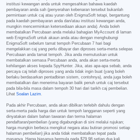
institusi kewangan anda untuk mengesahkan bahawa kaedah
pembayaran anda sah (penyerahan kebenaran tersebut bukanlah
permintaan untuk caj atau yuran oleh EnigmaSoft tetapi, bergantung
pada kaedah pembayaran anda dan/atau institusi kewangan anda,
mungkin mencerminkan ketersediaan akaun anda). Anda boleh
membatalkan Percubaan anda melalui bahagian MyAccount di laman
web EnigmaSoft untuk akaun anda atau dengan menghubungi
EnigmaSoft sebelum tamat tempoh Percubaan 7 hari bagi
mengelakkan caj yang perlu dibayar dan diproses serta-merta selepas
Percubaan anda tamat tempoh. Jika anda memutuskan untuk
membatalkan semasa Percubaan anda, anda akan serta-merta
kehilangan akses kepada SpyHunter. Jika, atas apa-apa sebab, anda
percaya caj telah diproses yang anda tidak ingin buat (yang boleh
berlaku berdasarkan pentadbiran sistem, contohnya), anda juga boleh
membatalkan dan menerima bayaran balik penuh untuk caj tersebut
pada bila-bila masa dalam tempoh 30 hari dari tarikh caj pembelian.
Lihat
Soalan Lazim
.
Pada akhir Percubaan, anda akan dibilkan terlebih dahulu dengan
serta-merta pada harga dan untuk tempoh langganan seperti yang
dinyatakan dalam bahan tawaran dan terma halaman
pendaftaran/pembelian (yang digabungkan di sini melalui rujukan;
harga mungkin berbeza mengikut negara atau butiran promosi setiap
halaman pembelian) jika anda tidak membatalkan tepat pada
masanya. Harga biasanya bermula pada
$79.98
setiap dua kali