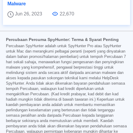
Malware
Jun 26, 2023
22,670
Percubaan Percuma SpyHunter: Terma & Syarat Penting
Percubaan SpyHunter adalah untuk SpyHunter Pro atau SpyHunter
untuk Mac dan merangkumi pelbagai peranti (seperti yang dinyatakan
dalam bahan promosi/halaman pembelian) untuk tempoh Percubaan 7
hari sekali sahaja, menawarkan fungsi pengesanan dan penyingkiran
malware yang komprehensif, pengawal berprestasi tinggi untuk
melindungi sistem anda secara aktif daripada ancaman malware dan
akses kepada pasukan sokongan teknikal kami melalui HelpDesk
SpyHunter. Anda tidak akan dikenakan bayaran pendahuluan semasa
tempoh Percubaan, walaupun kad kredit diperlukan untuk
mengaktifkan Percubaan. (Kad kredit prabayar, kad debit dan kad
hadiah mungkin tidak diterima di bawah tawaran ini.) Keperluan untuk
kaedah pembayaran anda adalah untuk membantu memastikan
perlindungan keselamatan yang berterusan dan tidak terganggu
semasa peralihan anda daripada Percubaan kepada langganan
berbayar sekiranya anda memutuskan untuk membeli. Kaedah
pembayaran anda tidak akan dikenakan bayaran pendahuluan semasa
Percubaan, walaupun permintaan kebenaran mungkin dihantar ke