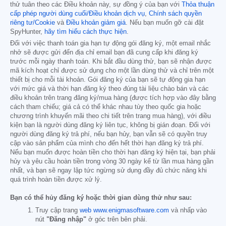
thử tuân theo các Điều khoản này, sự đồng ý của bạn với
Thỏa thuận
cấp phép người dùng cuối/Điều khoản dịch vụ
,
Chính sách quyền
riêng tư/Cookie
và
Điều khoản giảm giá
. Nếu bạn muốn gỡ cài đặt
SpyHunter,
hãy tìm hiểu cách thực hiện
.
Đối với việc thanh toán gia hạn tự động gói đăng ký, một email nhắc
nhở sẽ được gửi đến địa chỉ email bạn đã cung cấp khi đăng ký
trước mỗi ngày thanh toán. Khi bắt đầu dùng thử, bạn sẽ nhận được
mã kích hoạt chỉ được sử dụng cho một lần dùng thử và chỉ trên một
thiết bị cho mỗi tài khoản. Gói đăng ký của bạn sẽ tự động gia hạn
với mức giá và thời hạn đăng ký theo đúng tài liệu chào bán và các
điều khoản trên trang đăng ký/mua hàng (được tích hợp vào đây bằng
cách tham chiếu; giá cả có thể khác nhau tùy theo quốc gia hoặc
chương trình khuyến mãi theo chi tiết trên trang mua hàng), với điều
kiện bạn là người dùng đăng ký liên tục, không bị gián đoạn. Đối với
người dùng đăng ký trả phí, nếu bạn hủy, bạn vẫn sẽ có quyền truy
cập vào sản phẩm của mình cho đến hết thời hạn đăng ký trả phí.
Nếu bạn muốn được hoàn tiền cho thời hạn đăng ký hiện tại, bạn phải
hủy và yêu cầu hoàn tiền trong vòng 30 ngày kể từ lần mua hàng gần
nhất, và bạn sẽ ngay lập tức ngừng sử dụng đầy đủ chức năng khi
quá trình hoàn tiền được xử lý.
Bạn có thể hủy đăng ký hoặc thời gian dùng thử như sau:
Truy cập trang
web www.enigmasoftware.com
và nhấp vào
nút
"Đăng nhập"
ở góc trên bên phải.