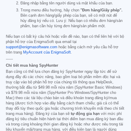
Đăng nhập bằng tên người dùng và mật khẩu của bạn.
Trong menu điều hướng, hãy chọn
"Đơn hàng/Giấy phép".
Bên cạnh đơn hàng/giấy phép của bạn, sẽ có một nút để
hủy đăng ký nếu có. Lưu ý: Nếu bạn có nhiều đơn hàng/sản
phẩm, bạn cần hủy từng đơn hàng/sản phẩm một.
Nếu bạn có bất kỳ câu hỏi hoặc vấn đề nào, bạn có thể liên hệ với bộ
phận hỗ trợ của EnigmaSoft qua email tại
support@enigmasoftware.com
hoặc bằng cách mở yêu cầu hỗ trợ
trên trang
MyAccount của EnigmaSoft
.
------
Chi tiết mua hàng SpyHunter
Bạn cũng có thể lựa chọn đăng ký SpyHunter ngay lập tức để sử
dụng đầy đủ các chức năng, bao gồm loại bỏ phần mềm độc hại và
truy cập vào bộ phận hỗ trợ của chúng tôi thông qua HelpDesk,
thường bắt đầu từ
$49.98
mỗi nửa năm (SpyHunter Basic Windows)
và
$79.98
mỗi nửa năm (SpyHunter Pro Windows/SpyHunter cho
Mac) theo các tài liệu chào bán và điều khoản trang đăng ký/mua
hàng (được tích hợp vào đây bằng cách tham chiếu; giá cả có thể
thay đổi tùy theo quốc gia hoặc chương trình khuyến mãi theo chi tiết
trang mua hàng). Đăng ký của bạn sẽ
tự động gia hạn
với mức phí
đăng ký tiêu chuẩn hiện hành tại thời điểm bạn mua đăng ký ban đầu
và trong cùng khoảng thời gian đăng ký hoặc như được nêu trong tài
liệu khuyến mãi/trang mua hàng, với điều kiện bạn là người dùng