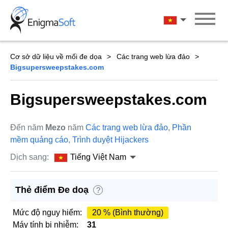
Skip
to
Tiếng Việt Na
content
Cơ sở dữ liệu về mối đe dọa
Các trang web lừa đảo
Bigsupersweepstakes.com
Bigsupersweepstakes.com
Đến năm
Mezo
năm
Các trang web lừa đảo
,
Phần
mềm quảng cáo
,
Trình duyệt Hijackers
Dịch sang:
Tiếng Việt Nam
Thẻ điểm Đe doạ
?
Mức độ nguy hiểm:
20 % (Bình thường)
Máy tính bị nhiễm:
31