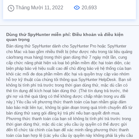
Tháng Mười 11, 2022
20,693
Dùng thử SpyHunter miễn phí: Điều khoản và điều kiện
quan trọng
Bản dùng thử SpyHunter dành cho SpyHunter Pro hoặc SpyHunter
cho Mac và bao gồm nhiều thiết bị (như được nêu trong tài liệu quảng
cáo/trang mua hàng) trong thời gian dùng thử 7 ngày một lần, cung
cấp chức năng phát hiện và loại bỏ phần mềm độc hại toàn diện, các
biện pháp bảo vệ hiệu suất cao để chủ động bảo vệ hệ thống của bạn
khỏi các mối đe dọa phần mềm độc hại và quyền truy cập vào nhóm
hỗ trợ kỹ thuật của chúng tôi thông qua SpyHunter HelpDesk. Bạn sẽ
không bị tính phí trả trước trong thời gian dùng thử, mặc dù cần có
thẻ tín dụng để kích hoạt bản dùng thử. (Thẻ tín dụng trả trước, thẻ
ghi nợ và thẻ quà tặng có thể không được chấp nhận trong ưu đãi
này.) Yêu cầu về phương thức thanh toán của bạn nhằm giúp đảm
bảo bảo mật liên tục, không bị gián đoạn trong quá trình chuyển đổi từ
bản dùng thử sang gói đăng ký trả phí nếu bạn quyết định mua.
Phương thức thanh toán của bạn sẽ không bị tính phí trả trước trong
thời gian dùng thử, mặc dù các yêu cầu ủy quyền có thể được gửi
đến tổ chức tài chính của bạn để xác minh rằng phương thức thanh
toán của bạn hợp lệ (các yêu cầu ủy quyền này không phải là yêu cầu