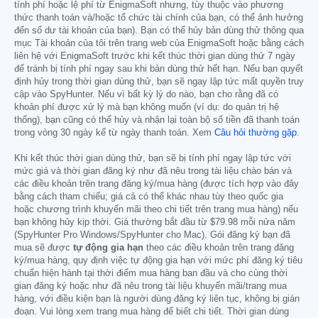
tính phí hoặc lệ phí từ EnigmaSoft nhưng, tùy thuộc vào phương
thức thanh toán và/hoặc tổ chức tài chính của bạn, có thể ảnh hưởng
đến số dư tài khoản của bạn). Bạn có thể hủy bản dùng thử thông qua
mục Tài khoản của tôi trên trang web của EnigmaSoft hoặc bằng cách
liên hệ với EnigmaSoft trước khi kết thúc thời gian dùng thử 7 ngày
để tránh bị tính phí ngay sau khi bản dùng thử hết hạn. Nếu bạn quyết
định hủy trong thời gian dùng thử, bạn sẽ ngay lập tức mất quyền truy
cập vào SpyHunter. Nếu vì bất kỳ lý do nào, bạn cho rằng đã có
khoản phí được xử lý mà bạn không muốn (ví dụ: do quản trị hệ
thống), bạn cũng có thể hủy và nhận lại toàn bộ số tiền đã thanh toán
trong vòng 30 ngày kể từ ngày thanh toán. Xem
Câu hỏi thường gặp
.
Khi kết thúc thời gian dùng thử, bạn sẽ bị tính phí ngay lập tức với
mức giá và thời gian đăng ký như đã nêu trong tài liệu chào bán và
các điều khoản trên trang đăng ký/mua hàng (được tích hợp vào đây
bằng cách tham chiếu; giá cả có thể khác nhau tùy theo quốc gia
hoặc chương trình khuyến mãi theo chi tiết trên trang mua hàng) nếu
bạn không hủy kịp thời. Giá thường bắt đầu từ
$79.98
mỗi nửa năm
(SpyHunter Pro Windows/SpyHunter cho Mac). Gói đăng ký bạn đã
mua sẽ được
tự động gia hạn
theo các điều khoản trên trang đăng
ký/mua hàng, quy định việc tự động gia hạn với mức phí đăng ký tiêu
chuẩn hiện hành tại thời điểm mua hàng ban đầu và cho cùng thời
gian đăng ký hoặc như đã nêu trong tài liệu khuyến mãi/trang mua
hàng, với điều kiện bạn là người dùng đăng ký liên tục, không bị gián
đoạn. Vui lòng xem trang mua hàng để biết chi tiết. Thời gian dùng