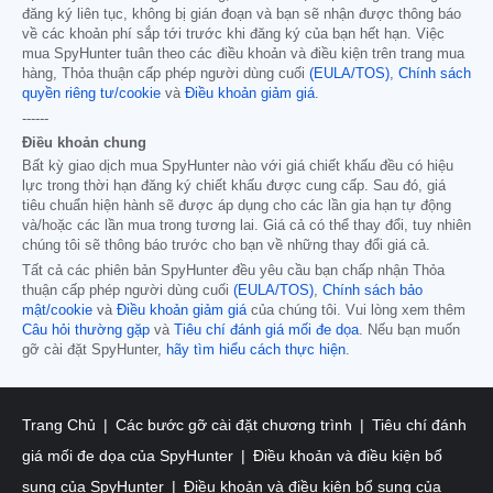
đăng ký liên tục, không bị gián đoạn và bạn sẽ nhận được thông báo
về các khoản phí sắp tới trước khi đăng ký của bạn hết hạn. Việc
mua SpyHunter tuân theo các điều khoản và điều kiện trên trang mua
hàng, Thỏa thuận cấp phép người dùng cuối
(EULA/TOS)
,
Chính sách
quyền riêng tư/cookie
và
Điều khoản giảm giá
.
------
Điều khoản chung
Bất kỳ giao dịch mua SpyHunter nào với giá chiết khấu đều có hiệu
lực trong thời hạn đăng ký chiết khấu được cung cấp. Sau đó, giá
tiêu chuẩn hiện hành sẽ được áp dụng cho các lần gia hạn tự động
và/hoặc các lần mua trong tương lai. Giá cả có thể thay đổi, tuy nhiên
chúng tôi sẽ thông báo trước cho bạn về những thay đổi giá cả.
Tất cả các phiên bản SpyHunter đều yêu cầu bạn chấp nhận Thỏa
thuận cấp phép người dùng cuối
(EULA/TOS)
,
Chính sách bảo
mật/cookie
và
Điều khoản giảm giá
của chúng tôi. Vui lòng xem thêm
Câu hỏi thường gặp
và
Tiêu chí đánh giá mối đe dọa
. Nếu bạn muốn
gỡ cài đặt SpyHunter,
hãy tìm hiểu cách thực hiện
.
Trang Chủ
Các bước gỡ cài đặt chương trình
Tiêu chí đánh
giá mối đe dọa của SpyHunter
Điều khoản và điều kiện bổ
sung của SpyHunter
Điều khoản và điều kiện bổ sung của