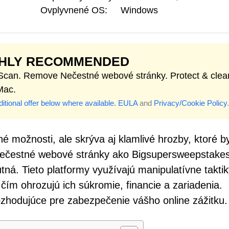
Ovplyvnené OS:
Windows
GHLY RECOMMENDED
 Scan. Remove Nečestné webové stránky. Protect & clea
Mac.
itional offer below where available.
EULA
and
Privacy/Cookie Policy
.
é možnosti, ale skrýva aj klamlivé hrozby, ktoré b
 Nečestné webové stránky ako Bigsupersweepstake
tná. Tieto platformy využívajú manipulatívne takti
 čím ohrozujú ich súkromie, financie a zariadenia.
zhodujúce pre zabezpečenie vášho online zážitku.