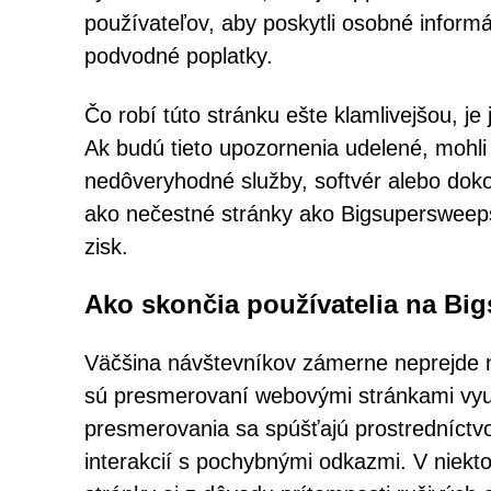
používateľov, aby poskytli osobné informáci
podvodné poplatky.
Čo robí túto stránku ešte klamlivejšou, je
Ak budú tieto upozornenia udelené, mohli
nedôveryhodné služby, softvér alebo doko
ako nečestné stránky ako Bigsupersweeps
zisk.
Ako skončia používatelia na B
Väčšina návštevníkov zámerne neprejde 
sú presmerovaní webovými stránkami využ
presmerovania sa spúšťajú prostredníctv
interakcií s pochybnými odkazmi. V niekt