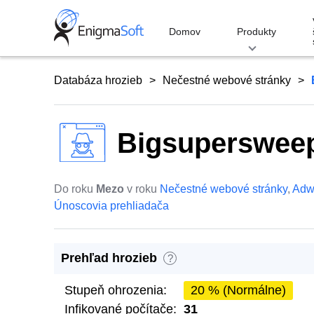
Skip
to
Domov
Produkty
content
Databáza hrozieb
Nečestné webové stránky
Bigsuperswee
Do roku
Mezo
v roku
Nečestné webové stránky
,
Adw
Únoscovia prehliadača
Prehľad hrozieb
?
Stupeň ohrozenia:
20 % (Normálne)
Infikované počítače:
31