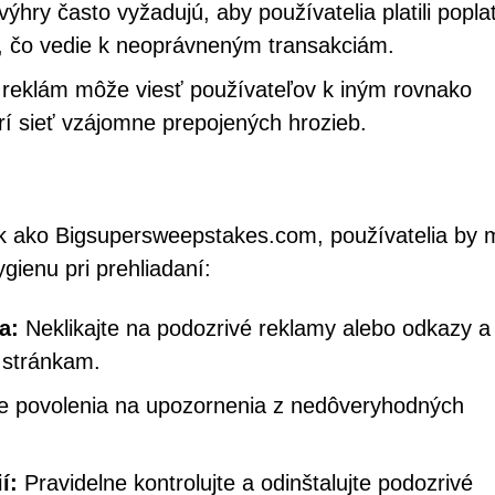
ýhry často vyžadujú, aby používatelia platili popla
rte, čo vedie k neoprávneným transakciám.
 reklám môže viesť používateľov k iným rovnako
rí sieť vzájomne prepojených hrozieb.
ok ako Bigsupersweepstakes.com, používatelia by m
gienu pri prehliadaní:
a:
Neklikajte na podozrivé reklamy alebo odkazy a
 stránkam.
e povolenia na upozornenia z nedôveryhodných
í:
Pravidelne kontrolujte a odinštalujte podozrivé