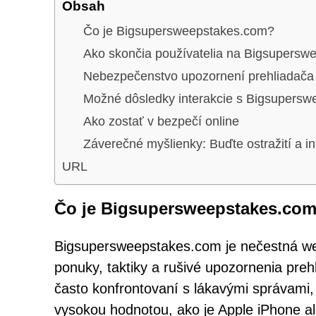
Obsah
Čo je Bigsupersweepstakes.com?
Ako skončia používatelia na Bigsupers
Nebezpečenstvo upozornení prehliadača
Možné dôsledky interakcie s Bigsupers
Ako zostať v bezpečí online
Záverečné myšlienky: Buďte ostražití a i
URL
Čo je Bigsupersweepstakes.co
Bigsupersweepstakes.com je nečestná web
ponuky, taktiky a rušivé upozornenia prehl
často konfrontovaní s lákavými správami,
vysokou hodnotou, ako je Apple iPhone a