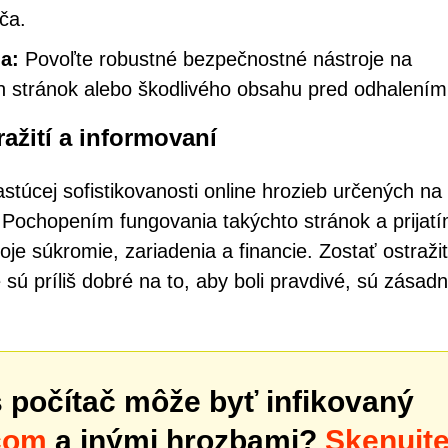
ča.
a:
Povoľte robustné bezpečnostné nástroje na
ch stránok alebo škodlivého obsahu pred odhalením
ažití a informovaní
túcej sofistikovanosti online hrozieb určených na
. Pochopením fungovania takýchto stránok a prijat
e súkromie, zariadenia a financie. Zostať ostražití
sú príliš dobré na to, aby boli pravdivé, sú zásad
š počítač môže byť infikovaný
com
a inými hrozbami?
Skenujt