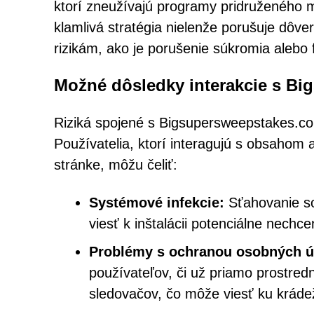
ktorí zneužívajú programy pridruženého m
klamlivá stratégia nielenže porušuje dôver
rizikám, ako je porušenie súkromia alebo
Možné dôsledky interakcie s B
Riziká spojené s Bigsupersweepstakes.co
Používatelia, ktorí interagujú s obsahom
stránke, môžu čeliť:
Systémové infekcie:
Sťahovanie so
viesť k inštalácii potenciálne nech
Problémy s ochranou osobných ú
používateľov, či už priamo prostre
sledovačov, čo môže viesť ku krádeži