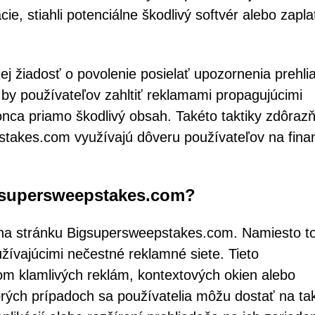
e, stiahli potenciálne škodlivý softvér alebo zaplati
 jej žiadosť o povolenie posielať upozornenia prehli
 by používateľov zahltiť reklamami propagujúcimi
nca priamo škodlivý obsah. Takéto taktiky zdôrazň
takes.com využívajú dôveru používateľov na fina
igsupersweepstakes.com?
na stránku Bigsupersweepstakes.com. Namiesto t
ívajúcimi nečestné reklamné siete. Tieto
om klamlivých reklám, kontextových okien alebo
orých prípadoch sa používatelia môžu dostať na ta