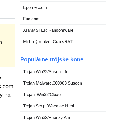
Eporner.com
Fuq.com
XHAMSTER Ransomware
Mobilný malvér CraxsRAT
n
Populárne trójske kone
Trojan:Win32/Suschil!rfn
y
Trojan.Malware.300983.Susgen
s.com
ky na
Trojan: Win32/Cloxer
Trojan:Script/Wacatac.H!ml
Trojan:Win32/Phonzy.A!ml