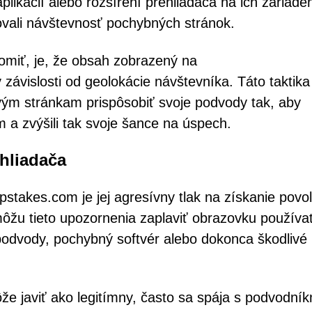
plikácií alebo rozšírení prehliadača na ich zariade
vali návštevnosť pochybných stránok.
omiť, je, že obsah zobrazený na
závislosti od geolokácie návštevníka. Táto taktika
ým stránkam prispôsobiť svoje podvody tak, aby
m a zvýšili tak svoje šance na úspech.
hliadača
stakes.com je jej agresívny tlak na získanie povo
ôžu tieto upozornenia zaplaviť obrazovku používa
podvody, pochybný softvér alebo dokonca škodlivé
e javiť ako legitímny, často sa spája s podvodník