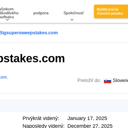
Výskum
Multilicenčná
škodlivého
podpora
Spoločnosť
zľavová ponuka
softvéru
Bigsupersweepstakes.com
pstakes.com
are
,
Preložiť do:
Sloven
Prvýkrát videný:
January 17, 2025
Naposledy videný:
December 27, 2025