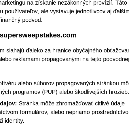
arketingu na získanie nezákonných provízií. Táto
u používateľov, ale vystavuje jednotlivcov aj ďalší
 finančný podvod.
igsupersweepstakes.com
m siahajú ďaleko za hranice obyčajného obťažovan
 alebo reklamami propagovanými na tejto podvodne
ftvéru alebo súborov propagovaných stránkou m
cených programov (PUP) alebo škodlivejších hrozieb
dajov:
Stránka môže zhromažďovať citlivé údaje
dníctvom formulárov, alebo nepriamo prostredníctv
 identity.