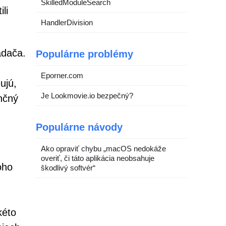
SkilledModuleSearch
li
HandlerDivision
adača.
Populárne problémy
Eporner.com
ujú,
Je Lookmovie.io bezpečný?
nčný
Populárne návody
Ako opraviť chybu „macOS nedokáže
overiť, či táto aplikácia neobsahuje
oho
škodlivý softvér“
kéto