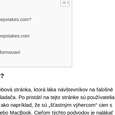
weepstakes.com?
weepstakes.com
nformovaní
m?
ová stránka, ktorá láka návštevníkov na falošné
iadača. Po pristátí na tejto stránke sú používatelia
 ako napríklad, že sú „šťastným výhercom“ cien s
lebo MacBook. Cieľom týchto podvodov je nalákať