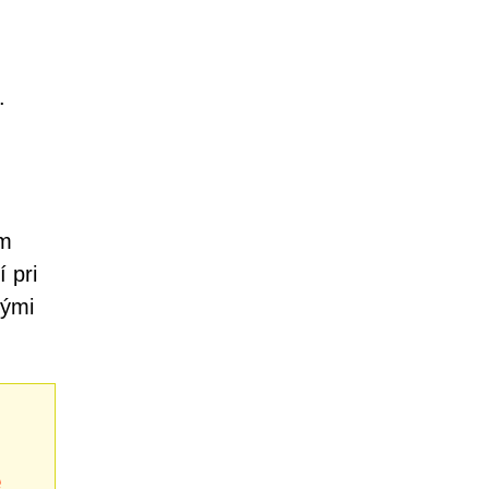
.
ím
 pri
nými
e