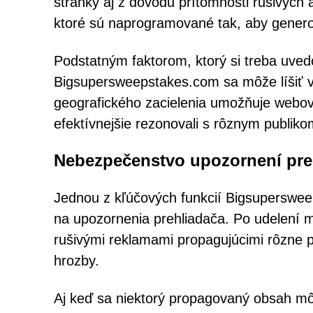
stránky aj z dôvodu prítomnosti rušivých a
ktoré sú naprogramované tak, aby genero
Podstatným faktorom, ktorý si treba uved
Bigsupersweepstakes.com sa môže líšiť v 
geografického zacielenia umožňuje webov
efektívnejšie rezonovali s rôznym publiko
Nebezpečenstvo upozornení pre
Jednou z kľúčových funkcií Bigsupersweep
na upozornenia prehliadača. Po udelení m
rušivými reklamami propagujúcimi rôzne 
hrozby.
Aj keď sa niektorý propagovaný obsah môž