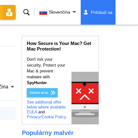
Vyhľadávanie
Slovenčina
Prihlásiť sa
How Secure is Your Mac? Get
Mac Protection!
Don't risk your
security. Protect your
Mac & prevent
malware with
SpyHunter
.
čina
Stiahni teraz
See additional offer
below where available.
EULA
and
Privacy/Cookie Policy
.
Populárny malvér