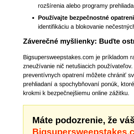
rozšírenia alebo programy prehliada
Používajte bezpečnostné opatreni
identifikáciu a blokovanie nečestný
Záverečné myšlienky: Buďte ostr
Bigsupersweepstakes.com je príkladom ras
zneužívanie nič netušiacich používateľov
preventívnych opatrení môžete chrániť svoj
prehliadaní a spochybňovaní ponúk, ktoré 
krokmi k bezpečnejšiemu online zážitku.
Máte podozrenie, že vá
Bigsupersweepstakes.