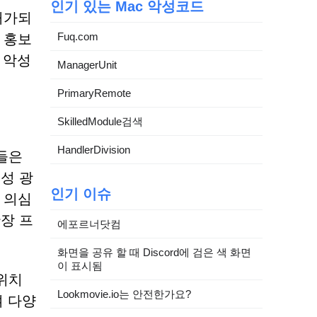
인기 있는 Mac 악성코드
허가되
Fuq.com
 홍보
은 악성
ManagerUnit
PrimaryRemote
SkilledModule검색
HandlerDivision
그들은
성 광
인기 이슈
 의심
장 프
에포르너닷컴
화면을 공유 할 때 Discord에 검은 색 화면
이 표시됨
 위치
Lookmovie.io는 안전한가요?
여 다양