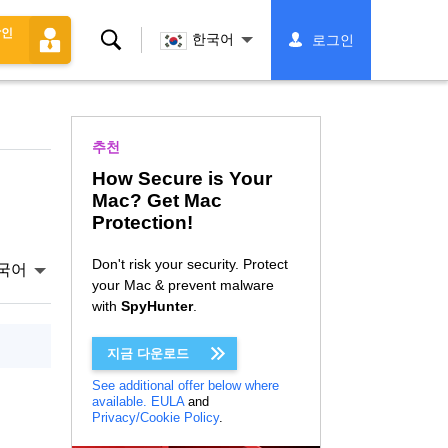
할인
찾
한국어
로그인
다
추천
How Secure is Your
Mac? Get Mac
Protection!
Don't risk your security. Protect
국어
your Mac & prevent malware
with
SpyHunter
.
지금 다운로드
See additional offer below where
available.
EULA
and
Privacy/Cookie Policy
.