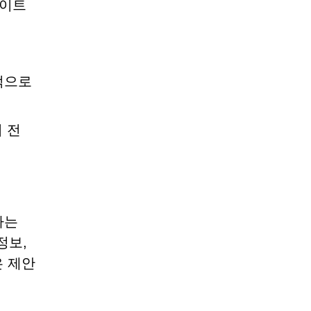
사이트
적으로
 전
하는
정보,
은 제안