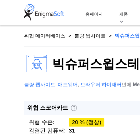
Skip
to
홈페이지
제품
content
위협 데이터베이스
불량 웹사이트
빅슈퍼스윕
빅슈퍼스윕스테
불량 웹사이트
,
애드웨어
,
브라우저 하이재커
년에
Me
위협 스코어카드
?
위협 수준:
20 % (정상)
감염된 컴퓨터:
31