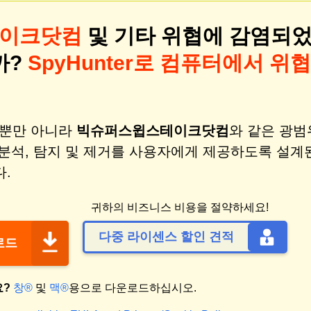
이크닷컴
및 기타 위협에 감염되
까?
SpyHunter로 컴퓨터에서 위협
비스뿐만 아니라
빅슈퍼스윕스테이크닷컴
와 같은 광범
 분석, 탐지 및 제거를 사용자에게 제공하도록 설계
.
귀하의 비즈니스 비용을 절약하세요!
다중 라이센스 할인 견적
운로드
요?
창®
및
맥®
용으로 다운로드하십시오.