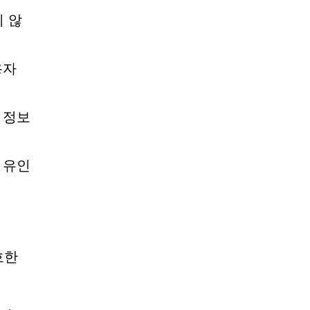
 않
용자
 정보
 유인
호한