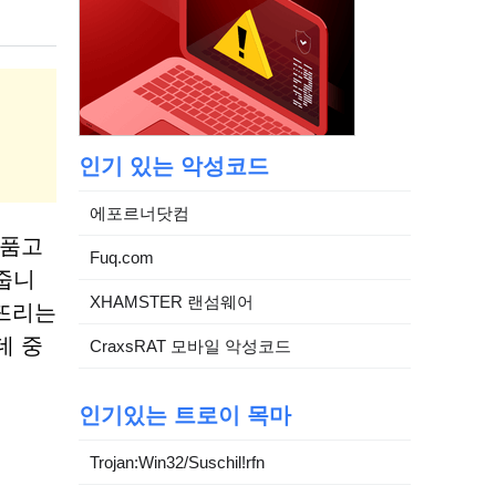
인기 있는 악성코드
에포르너닷컴
 품고
Fuq.com
여줍니
XHAMSTER 랜섬웨어
빠뜨리는
데 중
CraxsRAT 모바일 악성코드
인기있는 트로이 목마
Trojan:Win32/Suschil!rfn