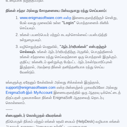
உடனடியாக நிறுத்தப்படும்.
நீங்கள் சந்தா அல்லது சோதனையை பின்வருமாறு ரத்து செய்யலாம்:
www.enigmasoftware.com என்ற
இணையதளத்திற்குச் சென்று,
மேல் வலது மூலையில் உள்ள
"Login"
பொத்தானைக் கிளிக்
செய்யவும்.
உங்கள் பயனர்பெயர் மற்றும் கடவுச்சொல்லைப் பயன்படுத்தி
உள்நுழையவும்.
வழிசெலுத்தல் மெனுவில்,
"ஆர்டர்/உரிமங்கள்" என்பதற்குச்
செல்லவும்.
உங்கள் ஆர்டர்/உரிமத்திற்கு அருகில், பொருந்தினால்
உங்கள் சந்தாவை ரத்து செய்வதற்கான ஒரு பொத்தான் இருக்கும்.
குறிப்பு: உங்களிடம் ஒன்றுக்கு மேற்பட்ட ஆர்டர்கள்/தயாரிப்புகள்
இருந்தால், அவற்றை நீங்கள் தனித்தனியாக ரத்து செய்ய
வேண்டும்.
உங்களுக்கு ஏதேனும் கேள்விகள் அல்லது சிக்கல்கள் இருந்தால்,
support@enigmasoftware.com
என்ற மின்னஞ்சல் முகவரியிலோ அல்லது
EnigmaSoft-இன் MyAccount
இணையதளத்தில் ஒரு ஆதரவு டிக்கெட்டைத்
திறப்பதன் மூலமாகவோ நீங்கள் EnigmaSoft ஆதரவைத் தொடர்பு
கொள்ளலாம்.
------
ஸ்பைஹன்டர் கொள்முதல் விவரங்கள்
தீம்பொருள் நீக்கம் மற்றும் எங்கள் உதவி மையம் (HelpDesk) வழியாக எங்கள்
ஆதரவுத் துறையை அணுகுவது உள்ளிட்ட முழுமையான