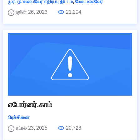
முரட்டு ஸ்பைவேர் எதிர்ப்பு திட்டம்
,
மேக் மால்வேர்
ஜூன் 26, 2023
21,204
எபோர்னர்.காம்
பிரச்சினை
ஏப்ரல் 23, 2025
20,728