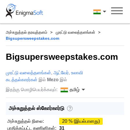
Skip
to
தமிழ்
content
அச்சுறுத்தல் தரவுத்தளம்
முரட்டு வலைத்தளங்கள்
Bigsupersweepstakes.com
Bigsupersweepstakes.com
முரட்டு வலைத்தளங்கள்
,
ஆட்வேர்
,
உலாவி
கடத்தல்காரர்கள்
இல்
Mezo
இல்
இதற்கு மொழிபெயர்க்கவும்:
தமிழ்
அச்சுறுத்தல் ஸ்கோர்கார்டு
?
அச்சுறுத்தல் நிலை:
20 % (இயல்பானது)
பாதிக்கப்பட்ட கணினிகள்:
31