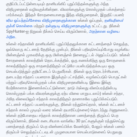
குறிப்பிடப்பட்டுள்ளபடியும் தானியங்கிப் புதுப்பித்தல்களுக்கு அந்த
விதிமுறைகள் வழிவகுக்கின்றன. விவரங்களுக்கு கொள்முதல் பக்கத்தைப்
பார்க்கவும். இந்தச் சோதனையானது இந்த விதிமுறைகள், இறுதிப் பயனர்
உரிம ஒப்பந்தம்/சேவை விதிமுறைகளுக்கான
உங்கள் ஒப்புதல்,
தனியுரிமை/
குக்கீ கொள்கை
மற்றும்
தள்ளுபடி விதிமுறைகளுக்கு
உட்பட்டது. நீங்கள்
SpyHunter-ஐ நிறுவல் நீக்கம் செய்ய விரும்பினால்,
அதற்கான வழியை
அறிக
.
உங்கள் சந்தாவின் தானியங்கிப் புதுப்பித்தலுக்கான கட்டணத்தைச் செலுத்த,
ஒவ்வொரு கட்டணத் தேதிக்கு முன்பும், நீங்கள் பதிவுசெய்யும்போது வழங்கிய
மின்னஞ்சல் முகவரிக்கு ஒரு மின்னஞ்சல் நினைவூட்டல் அனுப்பப்படும். உங்கள்
சோதனைக் காலத்தின் தொடக்கத்தில், ஒரு கணக்கிற்கு ஒரு சோதனைக்
காலத்திற்கும் ஒரு சாதனத்திற்கும் மட்டுமே பயன்படுத்தக்கூடிய ஒரு
செயல்படுத்தும் குறியீட்டைப் பெறுவீர்கள். நீங்கள் ஒரு தொடர்ச்சியான,
தடையற்ற சந்தாப் பயனராக இருக்கும் பட்சத்தில், வழங்கப்படும் பொருட்கள்
மற்றும் பதிவு/கொள்முதல் பக்க விதிமுறைகளின்படி (இவை இங்கு
மேற்கோளாக இணைக்கப்பட்டுள்ளன; நாடு அல்லது விளம்பரத்தின்படி
கொள்முதல் பக்க விவரங்களுக்கு ஏற்ப விலை மாறுபடலாம்) உங்கள் சந்தா,
அதே விலையிலும் சந்தாக் காலத்திற்கும் தானாகவே புதுப்பிக்கப்படும்.
கட்டணச் சந்தாப் பயனர்களுக்கு, நீங்கள் ரத்துசெய்தால், உங்கள் கட்டணச்
சந்தாக் காலம் முடியும் வரை உங்கள் தயாரிப்பு(களை) தொடர்ந்து அணுகலாம்.
உங்கள் தற்போதைய சந்தாக் காலத்திற்கான பணத்தைத் திரும்பப் பெற
விரும்பினால், நீங்கள் கடைசியாக வாங்கிய 30 நாட்களுக்குள் ரத்துசெய்து
பணத்தைத் திரும்பப் பெற விண்ணப்பிக்க வேண்டும், மேலும் உங்கள் பணம்
திரும்பச் செலுத்தப்பட்டவுடன் முழுமையான செயல்பாடுகளைப் பெறுவது