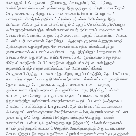
ஸ்பைஹன்டர் சோதனைப் பதிப்பானது, ஸ்பைஹன்டர் ப்ரோ அல்லது
மேக்கிற்கான ஸ்பைஹன்டருக்கானது. இது ஒரு முறை மட்டுமேயான 7-நாள்
சோதனைக் காலத்திற்கு, பல சாதனங்களை (விளம்பரப் பொருட்கள்/
வாங்குதல் பக்கத்தில் குறிப்பிடப்பட்டுள்ளபடி) உள்ளடக்கியுள்ளது. இது
விரிவான தீம்பொருள் கண்டறிதல் மற்றும் அகற்றும் செயல்பாடு, தீம்பொருள்
அச்சுறுத்தல்களிலிருந்து உங்கள் கணினியைத் தீவிரமாகப் பாதுகாக்க உயர்
செயல்திறன் கொண்ட பாதுகாப்பு அமைப்புகள், மற்றும் ஸ்பைஹன்டர் ஹெல்ப்
டெஸ்க் வழியாக எங்கள் தொழில்நுட்ப ஆதரவுக் குழுவை அணுகும் வசதி
ஆகியவற்றை வழங்குகிறது. சோதனைக் காலத்தில் உங்களிடமிருந்து
முன்பணமாகக் கட்டணம் வசூலிக்கப்படாது, இருப்பினும் சோதனையைச்
செயல்படுத்த ஒரு கிரெடிட் கார்டு தேவைப்படும். (முன்பணம் செலுத்திய
கிரெடிட் கார்டுகள், டெபிட் கார்டுகள் மற்றும் பரிசு அட்டைகள் இந்தச்
சலுகையின் கீழ் ஏற்றுக்கொள்ளப்படாமல் போகலாம்.) நீங்கள்
சோதனையிலிருந்து கட்டணச் சந்தாவிற்கு மாறும் பட்சத்தில், தொடர்ச்சியான,
தடையற்ற பாதுகாப்பை உறுதி செய்வதற்காகவே உங்கள் கட்டண முறைக்கான
தேவை உள்ளது. சோதனைக் காலத்தில் உங்கள் கட்டண முறைக்கு
முன்பணமாக எந்தத் தொகையும் வசூலிக்கப்படாது, இருப்பினும் உங்கள்
கட்டண முறை செல்லுபடியாகும் என்பதைச் சரிபார்க்க உங்கள் நிதி
நிறுவனத்திற்கு அங்கீகாரக் கோரிக்கைகள் அனுப்பப்படலாம் (அத்தகைய
அங்கீகாரச் சமர்ப்பிப்புகள் EnigmaSoft-ஆல் விதிக்கப்படும் கட்டணங்கள்
அல்லது கட்டணங்களுக்கான கோரிக்கைகள் அல்ல, ஆனால் உங்கள் கட்டண
முறை மற்றும்/அல்லது உங்கள் நிதி நிறுவனத்தைப் பொறுத்து, உங்கள்
கணக்கின் பயன்பாட்டில் தாக்கத்தை ஏற்படுத்தலாம்). உங்கள் சோதனைக்
காலம் முடிந்தவுடன் கட்டணம் செலுத்த வேண்டியதையும் அது உடனடியாகச்
செயல்படுத்தப்படுவதையும் தவிர்க்க, 7-நாள் சோதனைக் காலம் முடிவதற்குள்