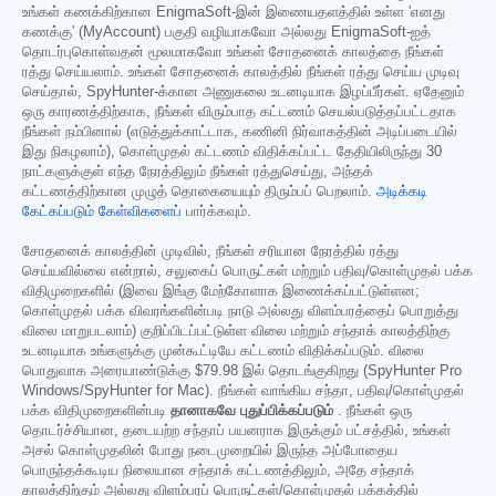
உங்கள் கணக்கிற்கான EnigmaSoft-இன் இணையதளத்தில் உள்ள 'எனது
கணக்கு' (MyAccount) பகுதி வழியாகவோ அல்லது EnigmaSoft-ஐத்
தொடர்புகொள்வதன் மூலமாகவோ உங்கள் சோதனைக் காலத்தை நீங்கள்
ரத்து செய்யலாம். உங்கள் சோதனைக் காலத்தில் நீங்கள் ரத்து செய்ய முடிவு
செய்தால், SpyHunter-க்கான அணுகலை உடனடியாக இழப்பீர்கள். ஏதேனும்
ஒரு காரணத்திற்காக, நீங்கள் விரும்பாத கட்டணம் செயல்படுத்தப்பட்டதாக
நீங்கள் நம்பினால் (எடுத்துக்காட்டாக, கணினி நிர்வாகத்தின் அடிப்படையில்
இது நிகழலாம்), கொள்முதல் கட்டணம் விதிக்கப்பட்ட தேதியிலிருந்து 30
நாட்களுக்குள் எந்த நேரத்திலும் நீங்கள் ரத்துசெய்து, அந்தக்
கட்டணத்திற்கான முழுத் தொகையையும் திரும்பப் பெறலாம்.
அடிக்கடி
கேட்கப்படும் கேள்விகளைப்
பார்க்கவும்.
சோதனைக் காலத்தின் முடிவில், நீங்கள் சரியான நேரத்தில் ரத்து
செய்யவில்லை என்றால், சலுகைப் பொருட்கள் மற்றும் பதிவு/கொள்முதல் பக்க
விதிமுறைகளில் (இவை இங்கு மேற்கோளாக இணைக்கப்பட்டுள்ளன;
கொள்முதல் பக்க விவரங்களின்படி நாடு அல்லது விளம்பரத்தைப் பொறுத்து
விலை மாறுபடலாம்) குறிப்பிடப்பட்டுள்ள விலை மற்றும் சந்தாக் காலத்திற்கு
உடனடியாக உங்களுக்கு முன்கூட்டியே கட்டணம் விதிக்கப்படும். விலை
பொதுவாக அரையாண்டுக்கு
$79.98
இல் தொடங்குகிறது (SpyHunter Pro
Windows/SpyHunter for Mac). நீங்கள் வாங்கிய சந்தா, பதிவு/கொள்முதல்
பக்க விதிமுறைகளின்படி
தானாகவே புதுப்பிக்கப்படும்
. நீங்கள் ஒரு
தொடர்ச்சியான, தடையற்ற சந்தாப் பயனராக இருக்கும் பட்சத்தில், உங்கள்
அசல் கொள்முதலின் போது நடைமுறையில் இருந்த அப்போதைய
பொருந்தக்கூடிய நிலையான சந்தாக் கட்டணத்திலும், அதே சந்தாக்
காலத்திற்கும் அல்லது விளம்பரப் பொருட்கள்/கொள்முதல் பக்கத்தில்