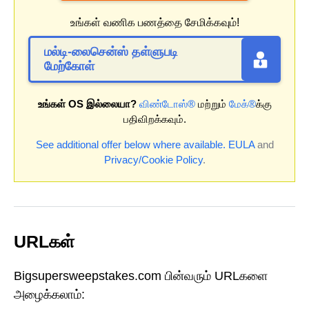
உங்கள் வணிக பணத்தை சேமிக்கவும்!
மல்டி-லைசென்ஸ் தள்ளுபடி
மேற்கோள்
உங்கள் OS இல்லையா?
விண்டோஸ்®
மற்றும்
மேக்®
க்கு
பதிவிறக்கவும்.
See additional offer below where available.
EULA
and
Privacy/Cookie Policy
.
URLகள்
Bigsupersweepstakes.com பின்வரும் URLகளை
அழைக்கலாம்: