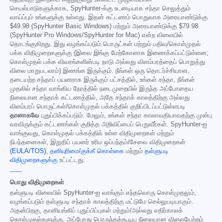
செயல்பாடுகளுக்காக, SpyHunter-க்கு உடனடியாக சந்தா செலுத்தும்
வாய்ப்பும் உங்களுக்கு உள்ளது. இதன் கட்டணம் பொதுவாக அரையாண்டுக்கு
$49.98
(SpyHunter Basic Windows) மற்றும் அரையாண்டுக்கு
$79.98
(SpyHunter Pro Windows/SpyHunter for Mac) என்ற விலையில்
தொடங்குகிறது. இது வழங்கப்படும் பொருட்கள் மற்றும் பதிவு/கொள்முதல்
பக்க விதிமுறைகளுக்கு (இவை இங்கு மேற்கோளாக இணைக்கப்பட்டுள்ளன;
கொள்முதல் பக்க விவரங்களின்படி நாடு அல்லது விளம்பரத்தைப் பொறுத்து
விலை மாறுபடலாம்) இணங்க இருக்கும். நீங்கள் ஒரு தொடர்ச்சியான,
தடையற்ற சந்தாப் பயனராக இருக்கும் பட்சத்தில், உங்கள் சந்தா, நீங்கள்
முதலில் சந்தா வாங்கிய நேரத்தில் நடைமுறையில் இருந்த அப்போதைய
நிலையான சந்தாக் கட்டணத்தில், அதே சந்தாக் காலத்திற்கு அல்லது
விளம்பரப் பொருட்கள்/கொள்முதல் பக்கத்தில் குறிப்பிடப்பட்டுள்ளபடி
தானாகவே
புதுப்பிக்கப்படும். மேலும், உங்கள் சந்தா காலாவதியாவதற்கு முன்பு
வரவிருக்கும் கட்டணங்கள் குறித்த அறிவிப்பைப் பெறுவீர்கள். SpyHunter-ஐ
வாங்குவது, கொள்முதல் பக்கத்தில் உள்ள விதிமுறைகள் மற்றும்
நிபந்தனைகள், இறுதிப் பயனர் உரிம ஒப்பந்தம்/சேவை விதிமுறைகள்
(EULA/TOS)
,
தனியுரிமை/குக்கீ கொள்கை
மற்றும்
தள்ளுபடி
விதிமுறைகளுக்கு
உட்பட்டது.
------
பொது விதிமுறைகள்
தள்ளுபடி விலையில் SpyHunter-ஐ வாங்கும் எந்தவொரு கொள்முதலும்,
வழங்கப்படும் தள்ளுபடி சந்தாக் காலத்திற்கு மட்டுமே செல்லுபடியாகும்.
அதன்பிறகு, தானியங்கிப் புதுப்பிப்புகள் மற்றும்/அல்லது எதிர்காலக்
கொள்முதல்களுக்கு, அப்போது பொருந்தக்கூடிய நிலையான விலையேற்றம்