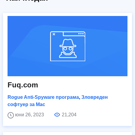
Fuq.com
Rogue Anti-Spyware програма
,
Зловреден
софтуер за Mac
юни 26, 2023
21,204