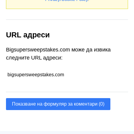
URL адреси
Bigsupersweepstakes.com може да извика
следните URL адреси:
bigsupersweepstakes.com
Показване на формуляр за коментари (0)