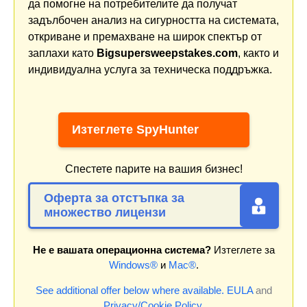
да помогне на потребителите да получат
задълбочен анализ на сигурността на системата,
откриване и премахване на широк спектър от
заплахи като
Bigsupersweepstakes.com
, както и
индивидуална услуга за техническа поддръжка.
Изтеглете SpyHunter
Спестете парите на вашия бизнес!
Оферта за отстъпка за
множество лицензи
Не е вашата операционна система?
Изтеглете за
Windows®
и
Mac®
.
See additional offer below where available.
EULA
and
Privacy/Cookie Policy
.