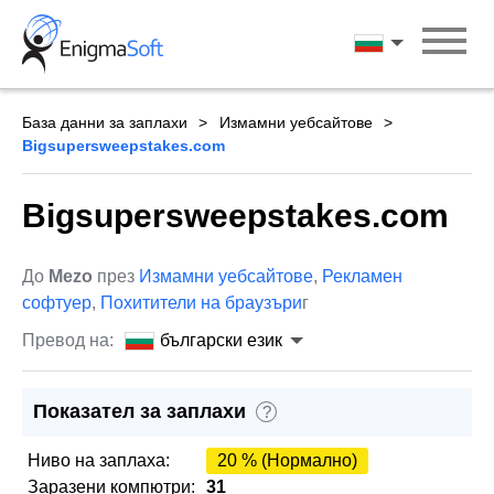
Skip
to
български ези
content
База данни за заплахи
Измамни уебсайтове
Bigsupersweepstakes.com
Bigsupersweepstakes.com
До
Mezo
през
Измамни уебсайтове
,
Рекламен
софтуер
,
Похитители на браузъри
г
Превод на:
български език
Показател за заплахи
?
Ниво на заплаха:
20 % (Нормално)
Заразени компютри:
31