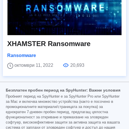
XHAMSTER Ransomware
Ransomware
октомври 11, 2022
20,693
Безплатен пробен период на SpyHunter: Важни условия
Пробният период на SpyHunter е за SpyHunter Pro или SpyHunter
за Mac и включва множество устройства (както е посочено в
промоционалните материали/страницата за покупка) за
еднократен 7-дневен пробен период, предлагащ цялостна
функционалност за откриване и премахване на зловреден
софтуер, високоефективни защити за активна защита на вашата
система от заплахи от зловреден софтуер и достъп до нашия