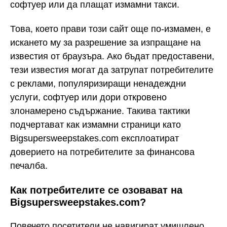
софтуер или да плащат измамни такси.
Това, което прави този сайт още по-измамен, е
искането му за разрешение за изпращане на
известия от браузъра. Ако бъдат предоставени,
тези известия могат да затрупат потребителите
с реклами, популяризиращи ненадеждни
услуги, софтуер или дори откровено
злонамерено съдържание. Такива тактики
подчертават как измамни страници като
Bigsupersweepstakes.com експлоатират
доверието на потребителите за финансова
печалба.
Как потребителите се озовават на
Bigsupersweepstakes.com?
Повечето посетители не навигират умишлено