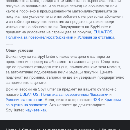
абонаментна такса, валидна към момента на първоначалната ви
покупка на абонамента, и за същия период на абонамента или
както е посочено в промоционалните материали/страницата за
покупка, при условие че сте потребител с непрекъснат абонамент
и за който ще получите известие за предстоящи такси преди
изтичането на абонамента ви. Закупуването на SpyHunter е
предмет на условията на страницата за покупка,
EULA/TOS
,
Политика за поверителност/бисквитки
и
Условия за отстъпки
.
------
Общи условия
Всяка покупка на SpyHunter с намалена цена е валидна за
предложения период на абонамент с намалена цена. След това
ще се прилагат стандартните цени, приложими към този момент,
за автоматично подновяване и/или бъдещи покупки. Цените
подлежат на промяна, въпреки че ще ви уведомим предварително
за промените в цените.
Всички версии на SpyHunter са предмет на вашето съгласие с
нашите
EULA/TOS
,
Политика за поверителност/бисквитки
и
Условия за отстъпки
. Моля, вижте също нашите
ЧЗВ
и
Критерии
за оценка на заплахите
. Ако желаете да деинсталирате
SpyHunter,
научете как
.