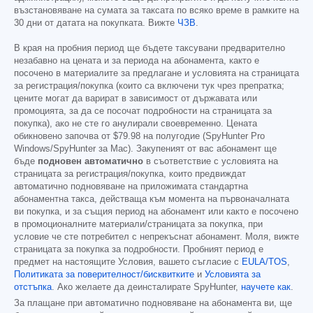
възстановяване на сумата за таксата по всяко време в рамките на
30 дни от датата на покупката. Вижте
ЧЗВ
.
В края на пробния период ще бъдете таксувани предварително
незабавно на цената и за периода на абонамента, както е
посочено в материалите за предлагане и условията на страницата
за регистрация/покупка (които са включени тук чрез препратка;
цените могат да варират в зависимост от държавата или
промоцията, за да се посочат подробности на страницата за
покупка), ако не сте го анулирали своевременно. Цената
обикновено започва от
$79.98
на полугодие (SpyHunter Pro
Windows/SpyHunter за Mac). Закупеният от вас абонамент ще
бъде
подновен автоматично
в съответствие с условията на
страницата за регистрация/покупка, които предвиждат
автоматично подновяване на приложимата стандартна
абонаментна такса, действаща към момента на първоначалната
ви покупка, и за същия период на абонамент или както е посочено
в промоционалните материали/страницата за покупка, при
условие че сте потребител с непрекъснат абонамент. Моля, вижте
страницата за покупка за подробности. Пробният период е
предмет на настоящите Условия, вашето съгласие с
EULA/TOS
,
Политиката за поверителност/бисквитките
и
Условията за
отстъпка
. Ако желаете да деинсталирате SpyHunter,
научете как
.
За плащане при автоматично подновяване на абонамента ви, ще