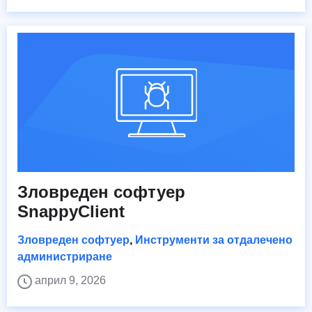
Зловреден софтуер
SnappyClient
Зловреден софтуер
,
Инструменти за отдалечено
администриране
април 9, 2026