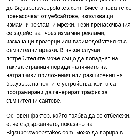
до Bigsupersweepstakes.com. Вместо това те се
пренасочват от уебсайтове, използващи
измамни рекламни мрежи. Тези пренасочвания
се задействат чрез измамни реклами,
изскачащи прозорци или взаимодействия със
съмнителни връзки. В някои случаи
потребителите може също да попаднат на
такива страници поради наличието на
натрапчиви приложения или разширения на
браузъра на техните устройства, които са
програмирани да генерират трафик за
съмнителни сайтове.
Основен фактор, който трябва да се отбележи,
е, че съдържанието, показано на
Bigsupersweepstakes.com, може да варира в