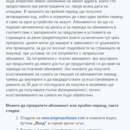
бъде изпратено имейл напомняне на имейл адреса, който сте
предоставили при регистрацията си, преди всяка дата на
плащане. В началото на пробния период ще получите
активационен код, който е ограничен до само един пробен период
и само за едно устройство на акаунт. Абонаментът ви ще се
поднови автоматично на цената и за периода на абонамента в
съответствие с материалите за предлагане и условията на
страницата за регистрация/покупка (които са включени тук чрез
препратка; цените могат да варират в зависимост от държавата
или промоцията, за да се посочат подробности за страницата за
покупка), при условие че сте потребител с непрекъснат
абонамент. За потребители с платен абонамент, ако анулирате,
ще продължите да имате достъп до продукта(ите) си до края на
периода на платения абонамент. Ако желаете да получите
възстановяване на сумата за текущия си абонаментен период,
трябва да анулирате и да кандидатствате за възстановяване в
рамките на 30 дни от последната ви покупка и незабавно ще
спрете да получавате пълна функционалност, когато
възстановяването на сумата ви бъде обработено.
Можете да прекратите абонамент или пробен период, както
следва:
Отидете на
www.enigmasoftware.com
и кликнете върху
бутона
„Вход“
в горния десен ъгъл.