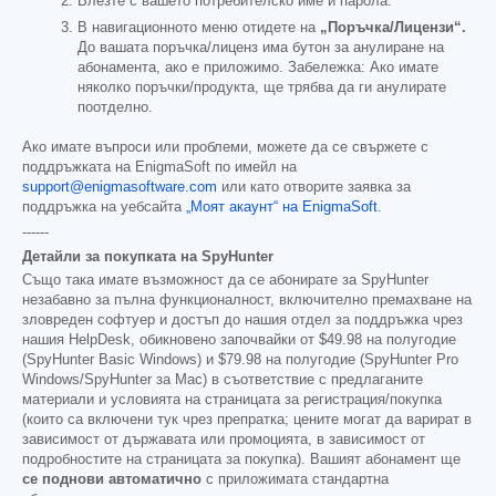
Влезте с вашето потребителско име и парола.
В навигационното меню отидете на
„Поръчка/Лицензи“.
До вашата поръчка/лиценз има бутон за анулиране на
абонамента, ако е приложимо. Забележка: Ако имате
няколко поръчки/продукта, ще трябва да ги анулирате
поотделно.
Ако имате въпроси или проблеми, можете да се свържете с
поддръжката на EnigmaSoft по имейл на
support@enigmasoftware.com
или като отворите заявка за
поддръжка на уебсайта
„Моят акаунт“ на EnigmaSoft
.
------
Детайли за покупката на SpyHunter
Също така имате възможност да се абонирате за SpyHunter
незабавно за пълна функционалност, включително премахване на
зловреден софтуер и достъп до нашия отдел за поддръжка чрез
нашия HelpDesk, обикновено започвайки от
$49.98
на полугодие
(SpyHunter Basic Windows) и
$79.98
на полугодие (SpyHunter Pro
Windows/SpyHunter за Mac) в съответствие с предлаганите
материали и условията на страницата за регистрация/покупка
(които са включени тук чрез препратка; цените могат да варират в
зависимост от държавата или промоцията, в зависимост от
подробностите на страницата за покупка). Вашият абонамент ще
се поднови автоматично
с приложимата стандартна