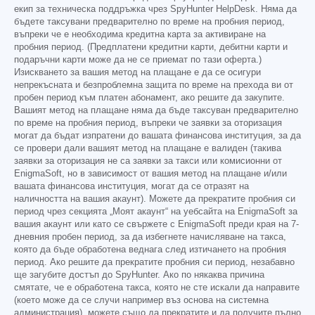
екип за техническа поддръжка чрез SpyHunter HelpDesk. Няма да
бъдете таксувани предварително по време на пробния период,
въпреки че е необходима кредитна карта за активиране на
пробния период. (Предплатени кредитни карти, дебитни карти и
подаръчни карти може да не се приемат по тази оферта.)
Изискването за вашия метод на плащане е да се осигури
непрекъсната и безпроблемна защита по време на прехода ви от
пробен период към платен абонамент, ако решите да закупите.
Вашият метод на плащане няма да бъде таксуван предварително
по време на пробния период, въпреки че заявки за оторизация
могат да бъдат изпратени до вашата финансова институция, за да
се провери дали вашият метод на плащане е валиден (такива
заявки за оторизация не са заявки за такси или комисионни от
EnigmaSoft, но в зависимост от вашия метод на плащане и/или
вашата финансова институция, могат да се отразят на
наличността на вашия акаунт). Можете да прекратите пробния си
период чрез секцията „Моят акаунт“ на уебсайта на EnigmaSoft за
вашия акаунт или като се свържете с EnigmaSoft преди края на 7-
дневния пробен период, за да избегнете начисляване на такса,
която да бъде обработена веднага след изтичането на пробния
период. Ако решите да прекратите пробния си период, незабавно
ще загубите достъп до SpyHunter. Ако по някаква причина
смятате, че е обработена такса, която не сте искали да направите
(което може да се случи например въз основа на системна
администрация), можете също да прекратите и да получите пълно