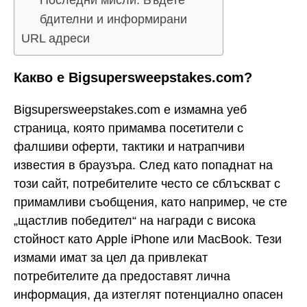
Последни мисли: Бъдете
бдителни и информирани
URL адреси
Какво е Bigsupersweepstakes.com?
Bigsupersweepstakes.com е измамна уеб
страница, която примамва посетители с
фалшиви оферти, тактики и натрапчиви
известия в браузъра. След като попаднат на
този сайт, потребителите често се сблъскват с
примамливи съобщения, като например, че сте
„щастлив победител“ на награди с висока
стойност като Apple iPhone или MacBook. Тези
измами имат за цел да привлекат
потребителите да предоставят лична
информация, да изтеглят потенциално опасен