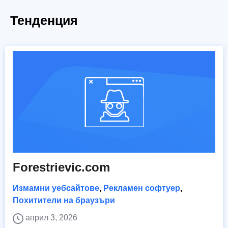
Тенденция
Forestrievic.com
Измамни уебсайтове
,
Рекламен софтуер
,
Похитители на браузъри
април 3, 2026