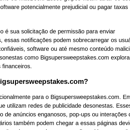
oftware potencialmente prejudicial ou pagar taxas
o é sua solicitação de permissão para enviar
s, essas notificações podem sobrecarregar os usuá
nfiáveis, software ou até mesmo conteúdo malici
esonestas como Bigsupersweepstakes.com explor
 financeiros.
igsupersweepstakes.com?
encionalmente para o Bigsupersweepstakes.com. E
que utilizam redes de publicidade desonestas. Esse
io de anúncios enganosos, pop-ups ou interações
uários também podem chegar a essas páginas devi