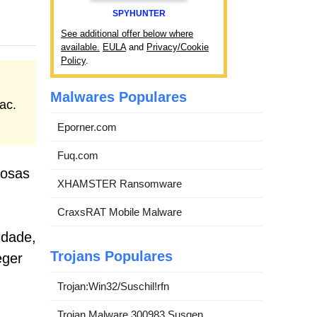
SPYHUNTER
See additional offer below where
available.
EULA
and
Privacy/Cookie
Policy
.
Malwares Populares
ac.
Eporner.com
Fuq.com
nosas
XHAMSTER Ransomware
CraxsRAT Mobile Malware
idade,
Trojans Populares
eger
Trojan:Win32/Suschil!rfn
Trojan.Malware.300983.Susgen