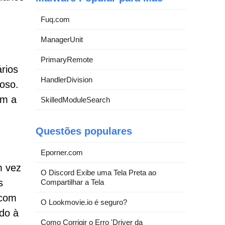
Fuq.com
ManagerUnit
PrimaryRemote
rios
HandlerDivision
oso.
am a
SkilledModuleSearch
Questões populares
Eporner.com
m vez
O Discord Exibe uma Tela Preta ao
s
Compartilhar a Tela
 com
O Lookmovie.io é seguro?
do à
Como Corrigir o Erro 'Driver da