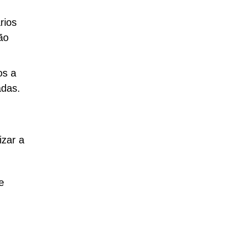
rios
ão
os a
adas.
izar a
e