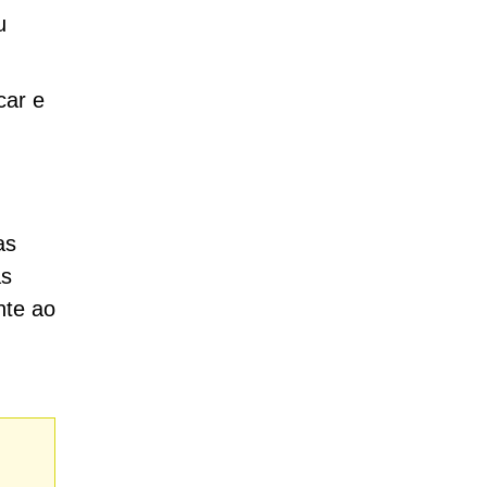
u
car e
as
as
nte ao