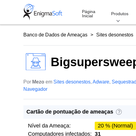
Skip
to
Página
Produtos
Inicial
content
Banco de Dados de Ameaças
Sites desonestos
Bigsuperswee
Por
Mezo
em
Sites desonestos
,
Adware
,
Sequestrad
Navegador
Cartão de pontuação de ameaças
?
Nível da Ameaça:
20 % (Normal)
Computadores infectados:
31