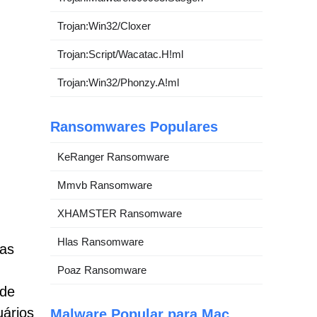
Trojan:Win32/Cloxer
Trojan:Script/Wacatac.H!ml
Trojan:Win32/Phonzy.A!ml
Ransomwares Populares
KeRanger Ransomware
Mmvb Ransomware
XHAMSTER Ransomware
Hlas Ransomware
tas
Poaz Ransomware
 de
uários
Malware Popular para Mac